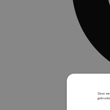
Deze web
gebruike