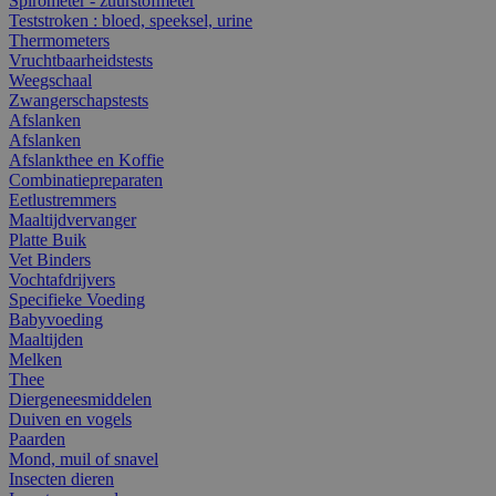
Spirometer - zuurstofmeter
Teststroken : bloed, speeksel, urine
Thermometers
Vruchtbaarheidstests
Weegschaal
Zwangerschapstests
Afslanken
Afslanken
Afslankthee en Koffie
Combinatiepreparaten
Eetlustremmers
Maaltijdvervanger
Platte Buik
Vet Binders
Vochtafdrijvers
Specifieke Voeding
Babyvoeding
Maaltijden
Melken
Thee
Diergeneesmiddelen
Duiven en vogels
Paarden
Mond, muil of snavel
Insecten dieren