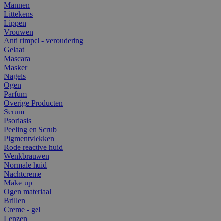
Mannen
Littekens
Lippen
Vrouwen
Anti rimpel - veroudering
Gelaat
Mascara
Masker
Nagels
Ogen
Parfum
Overige Producten
Serum
Psoriasis
Peeling en Scrub
Pigmentvlekken
Rode reactive huid
Wenkbrauwen
Normale huid
Nachtcreme
Make-up
Ogen materiaal
Brillen
Creme - gel
Lenzen