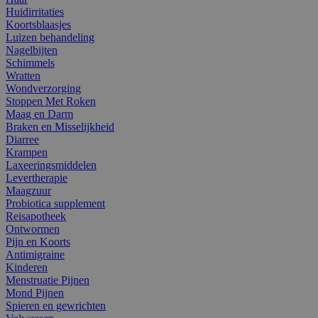
Huidirritaties
Koortsblaasjes
Luizen behandeling
Nagelbijten
Schimmels
Wratten
Wondverzorging
Stoppen Met Roken
Maag en Darm
Braken en Misselijkheid
Diarree
Krampen
Laxeeringsmiddelen
Levertherapie
Maagzuur
Probiotica supplement
Reisapotheek
Ontwormen
Pijn en Koorts
Antimigraine
Kinderen
Menstruatie Pijnen
Mond Pijnen
Spieren en gewrichten