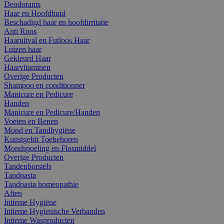
Deodorants
Haar en Hoofdhuid
Beschadigd haar en hoofdirritatie
Anti Roos
Haaruitval en Futloos Haar
Luizen haar
Gekleurd Haar
Haarvitaminen
Overige Producten
Shampoo en conditionner
Manicure en Pedicure
Handen
Manicure en Pedicure/Handen
Voeten en Benen
Mond en Tandhygiëne
Kunstgebit Toebehoren
Mondspoeling en Flosmiddel
Overige Producten
Tandenborstels
Tandpasta
Tandpasta homeopathie
Aften
Intieme Hygiëne
Intieme Hygienische Verbanden
Intieme Wasproducten