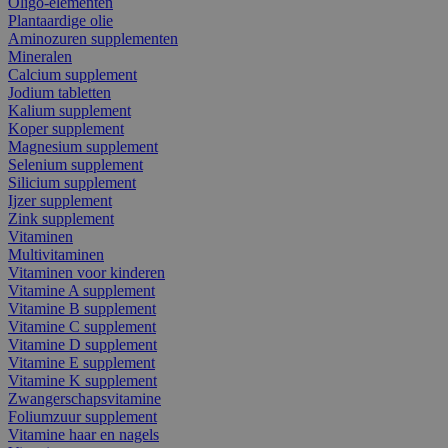
Oligo-elementen
Plantaardige olie
Aminozuren supplementen
Mineralen
Calcium supplement
Jodium tabletten
Kalium supplement
Koper supplement
Magnesium supplement
Selenium supplement
Silicium supplement
Ijzer supplement
Zink supplement
Vitaminen
Multivitaminen
Vitaminen voor kinderen
Vitamine A supplement
Vitamine B supplement
Vitamine C supplement
Vitamine D supplement
Vitamine E supplement
Vitamine K supplement
Zwangerschapsvitamine
Foliumzuur supplement
Vitamine haar en nagels