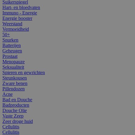
Suikerspiegel
Hart- en bloedvaten
Immuno - Energie
Energie booster
Weerstand
Vermoeidheid
50+
Snurken
Batterijen
Geheugen
Prostaat
Menopauze
Seksualiteit
Spieren en gewrichten
Steunkousen
Zware benen
Pillendozen
Acne
Bad en Douche
Badproducten
Douche Olie
Vaste Zeep
Zeer droge huid
Cellulitis
Cellulitis