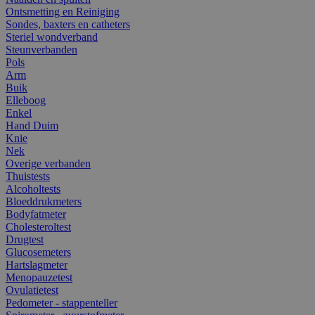
Ontsmetting en Reiniging
Sondes, baxters en catheters
Steriel wondverband
Steunverbanden
Pols
Arm
Buik
Elleboog
Enkel
Hand Duim
Knie
Nek
Overige verbanden
Thuistests
Alcoholtests
Bloeddrukmeters
Bodyfatmeter
Cholesteroltest
Drugtest
Glucosemeters
Hartslagmeter
Menopauzetest
Ovulatietest
Pedometer - stappenteller