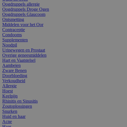
Oogdruppels allergie
Oogdruppels Droge Ogen
Oogdruppels Glaucoom
Ontsmetting
Middelen voor het Oor
Contraceptie
Condooms
Supplementen
Noodpil
Urinewegen en Prostaat
Overige geneesmiddelen
Hart en Vaatstelsel
Aambeien
Zware Benen
Doorbloeding
Verkoudheid
Allergie
Hoest
Keelpijn
Rhinitis en Sinusitis
Zoutoplossingen
Snurken
Huid en haar
Acne
Haar