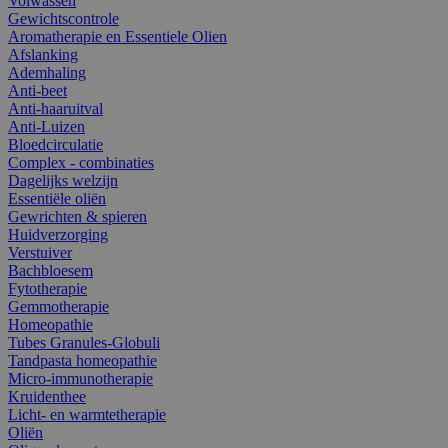
Volwassen
Gewichtscontrole
Aromatherapie en Essentiele Olien
Afslanking
Ademhaling
Anti-beet
Anti-haaruitval
Anti-Luizen
Bloedcirculatie
Complex - combinaties
Dagelijks welzijn
Essentiële oliën
Gewrichten & spieren
Huidverzorging
Verstuiver
Bachbloesem
Fytotherapie
Gemmotherapie
Homeopathie
Tubes Granules-Globuli
Tandpasta homeopathie
Micro-immunotherapie
Kruidenthee
Licht- en warmtetherapie
Oliën