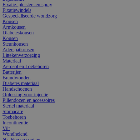
Fixatie, pleisters en spray
Fixatiewindels
Gespecialiseerde wondzorg
Kousen
Armkousen
Diabeteskousen
Kousen
Steunkousen
Aderspatkousen
Littekenverzorging
Materiaal
Aerosol en Toebehoren
Batterijen
Brandwonden
Diabetes materiaal
Handschoenen
Oplossing voor injectie
Pillendozen en accessoires
Steriel materiaal
Stomacare
Toebehoren
Incontinentie
Vilt
Wondhelend
Naalden en spuiten