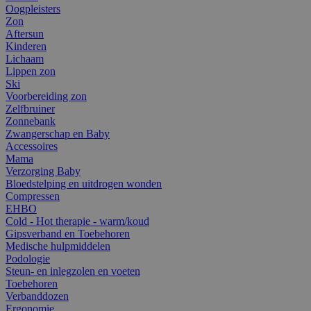
Oogpleisters
Zon
Aftersun
Kinderen
Lichaam
Lippen zon
Ski
Voorbereiding zon
Zelfbruiner
Zonnebank
Zwangerschap en Baby
Accessoires
Mama
Verzorging Baby
Bloedstelping en uitdrogen wonden
Compressen
EHBO
Cold - Hot therapie - warm/koud
Gipsverband en Toebehoren
Medische hulpmiddelen
Podologie
Steun- en inlegzolen en voeten
Toebehoren
Verbanddozen
Ergonomie