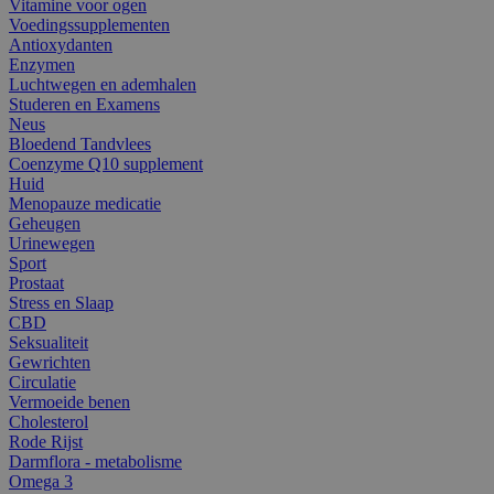
Vitamine voor ogen
Voedingssupplementen
Antioxydanten
Enzymen
Luchtwegen en ademhalen
Studeren en Examens
Neus
Bloedend Tandvlees
Coenzyme Q10 supplement
Huid
Menopauze medicatie
Geheugen
Urinewegen
Sport
Prostaat
Stress en Slaap
CBD
Seksualiteit
Gewrichten
Circulatie
Vermoeide benen
Cholesterol
Rode Rijst
Darmflora - metabolisme
Omega 3