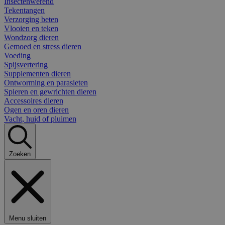
Insectenwerend
Tekentangen
Verzorging beten
Vlooien en teken
Wondzorg dieren
Gemoed en stress dieren
Voeding
Spijsvertering
Supplementen dieren
Ontworming en parasieten
Spieren en gewrichten dieren
Accessoires dieren
Ogen en oren dieren
Vacht, huid of pluimen
Zoeken
Menu sluiten