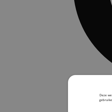
Deze web
gebruike