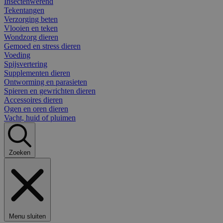
Insectenwerend
Tekentangen
Verzorging beten
Vlooien en teken
Wondzorg dieren
Gemoed en stress dieren
Voeding
Spijsvertering
Supplementen dieren
Ontworming en parasieten
Spieren en gewrichten dieren
Accessoires dieren
Ogen en oren dieren
Vacht, huid of pluimen
Zoeken
Menu sluiten