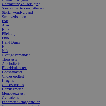
Ontsmetting en Reiniging
Sondes, baxters en catheters
Steriel wondverband
Steunverbanden
Pols
Arm
Buik
Elleboog
Enkel
Hand Duim
Knie
Nek
Overige verbanden
Thuistests
Alcoholtests
Bloeddrukmeters
Bodyfatmeter
Cholesteroltest
Drugtest
Glucosemeters
Hartslagmeter
Menopauzetest
Ovulatietest
Pedometer - stappenteller