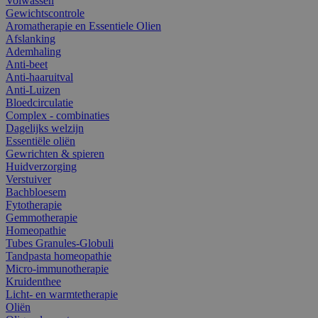
Volwassen
Gewichtscontrole
Aromatherapie en Essentiele Olien
Afslanking
Ademhaling
Anti-beet
Anti-haaruitval
Anti-Luizen
Bloedcirculatie
Complex - combinaties
Dagelijks welzijn
Essentiële oliën
Gewrichten & spieren
Huidverzorging
Verstuiver
Bachbloesem
Fytotherapie
Gemmotherapie
Homeopathie
Tubes Granules-Globuli
Tandpasta homeopathie
Micro-immunotherapie
Kruidenthee
Licht- en warmtetherapie
Oliën