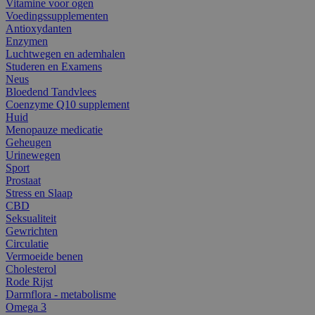
Vitamine voor ogen
Voedingssupplementen
Antioxydanten
Enzymen
Luchtwegen en ademhalen
Studeren en Examens
Neus
Bloedend Tandvlees
Coenzyme Q10 supplement
Huid
Menopauze medicatie
Geheugen
Urinewegen
Sport
Prostaat
Stress en Slaap
CBD
Seksualiteit
Gewrichten
Circulatie
Vermoeide benen
Cholesterol
Rode Rijst
Darmflora - metabolisme
Omega 3