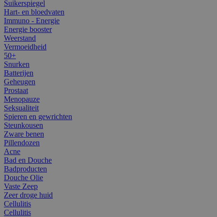
Suikerspiegel
Hart- en bloedvaten
Immuno - Energie
Energie booster
Weerstand
Vermoeidheid
50+
Snurken
Batterijen
Geheugen
Prostaat
Menopauze
Seksualiteit
Spieren en gewrichten
Steunkousen
Zware benen
Pillendozen
Acne
Bad en Douche
Badproducten
Douche Olie
Vaste Zeep
Zeer droge huid
Cellulitis
Cellulitis