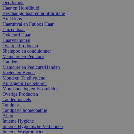
Deodorants
Haar en Hoofdhuid
Beschadigd haar en hoofdirritatie
Anti Roos
Haaruitval en Futloos Haar
Luizen haar
Gekleurd Haar
Haarvitaminen
Overige Producten
Shampoo en conditionner
Manicure en Pedicure
Handen
Manicure en Pedicure/Handen
Voeten en Benen
Mond en Tandhygiëne
Kunstgebit Toebehoren
Mondspoeling en Flosmiddel
Overige Producten
Tandenborstels
Tandpasta
Tandpasta homeopathie
Aften
Intieme Hygiëne
Intieme Hygienische Verbanden
Intieme Wasproducten