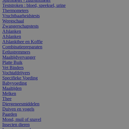
Spirometer - zuurstofmeter
Teststroken : bloed, speeksel, urine
Thermometers
Vruchtbaarheidstests
Weegschaal
Zwangerschapstests
Afslanken
Afslanken
Afslankthee en Koffie
Combinatiepreparaten
Eetlustremmers
Maaltijdvervanger
Platte Buik
Vet Binders
Vochtafdrijvers
Specifieke Voeding
Babyvoeding
Maaltijden
Melken
Thee
Diergeneesmiddelen
Duiven en vogels
Paarden
Mond, muil of snavel
Insecten dieren