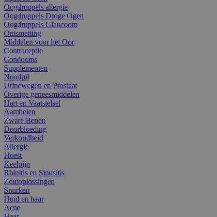
Oogdruppels allergie
Oogdruppels Droge Ogen
Oogdruppels Glaucoom
Ontsmetting
Middelen voor het Oor
Contraceptie
Condooms
Supplementen
Noodpil
Urinewegen en Prostaat
Overige geneesmiddelen
Hart en Vaatstelsel
Aambeien
Zware Benen
Doorbloeding
Verkoudheid
Allergie
Hoest
Keelpijn
Rhinitis en Sinusitis
Zoutoplossingen
Snurken
Huid en haar
Acne
Haar