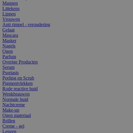
Mannen
Littekens
Lippen
Vrouwen
Anti rimpel - veroudering
Gelaat
Mascara
Masker
Nagels
Ogen
Parfum
Overige Producten
Serum
Psoriasis
Peeling en Scrub
Pigmentvlekken
Rode reactive huid
Wenkbrauwen
Normale huid
Nachtcreme
Make-up
Ogen materiaal
Brillen
Creme - gel
Lenzen