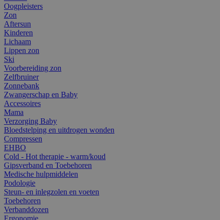
Oogpleisters
Zon
Aftersun
Kinderen
Lichaam
Lippen zon
Ski
Voorbereiding zon
Zelfbruiner
Zonnebank
Zwangerschap en Baby
Accessoires
Mama
Verzorging Baby
Bloedstelping en uitdrogen wonden
Compressen
EHBO
Cold - Hot therapie - warm/koud
Gipsverband en Toebehoren
Medische hulpmiddelen
Podologie
Steun- en inlegzolen en voeten
Toebehoren
Verbanddozen
Ergonomie