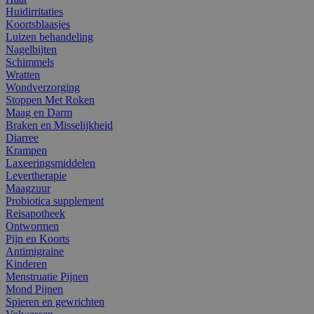
Huidirritaties
Koortsblaasjes
Luizen behandeling
Nagelbijten
Schimmels
Wratten
Wondverzorging
Stoppen Met Roken
Maag en Darm
Braken en Misselijkheid
Diarree
Krampen
Laxeeringsmiddelen
Levertherapie
Maagzuur
Probiotica supplement
Reisapotheek
Ontwormen
Pijn en Koorts
Antimigraine
Kinderen
Menstruatie Pijnen
Mond Pijnen
Spieren en gewrichten