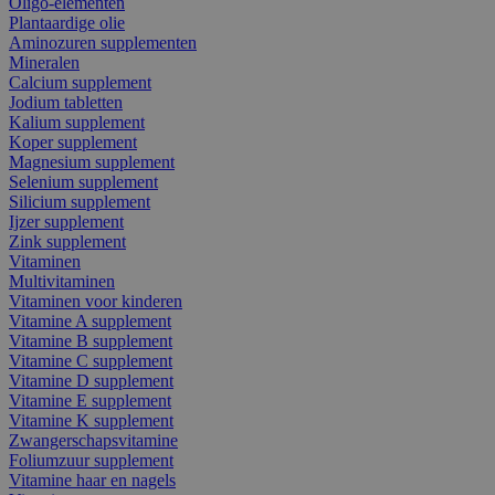
Oligo-elementen
Plantaardige olie
Aminozuren supplementen
Mineralen
Calcium supplement
Jodium tabletten
Kalium supplement
Koper supplement
Magnesium supplement
Selenium supplement
Silicium supplement
Ijzer supplement
Zink supplement
Vitaminen
Multivitaminen
Vitaminen voor kinderen
Vitamine A supplement
Vitamine B supplement
Vitamine C supplement
Vitamine D supplement
Vitamine E supplement
Vitamine K supplement
Zwangerschapsvitamine
Foliumzuur supplement
Vitamine haar en nagels