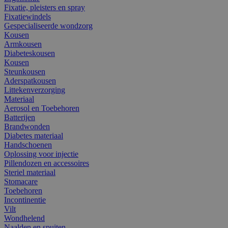
Fixatie, pleisters en spray
Fixatiewindels
Gespecialiseerde wondzorg
Kousen
Armkousen
Diabeteskousen
Kousen
Steunkousen
Aderspatkousen
Littekenverzorging
Materiaal
Aerosol en Toebehoren
Batterijen
Brandwonden
Diabetes materiaal
Handschoenen
Oplossing voor injectie
Pillendozen en accessoires
Steriel materiaal
Stomacare
Toebehoren
Incontinentie
Vilt
Wondhelend
Naalden en spuiten