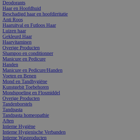
Deodorants
Haar en Hoofdhuid
Beschadigd haar en hoofdirritatie
Anti Roos
Haaruitval en Futloos Haar
Luizen haar
Gekleurd Haar
Haarvitaminen
Overige Producten
Shampoo en conditionner
Manicure en Pedicure
Handen
Manicure en Pedicure/Handen
Voeten en Benen
Mond en Tandhygiëne
Kunstgebit Toebehoren
Mondspoeling en Flosmiddel
Overige Producten
Tandenborstels
Tandpasta
Tandpasta homeopathie
Aften
Intieme Hygiëne
Intieme Hygienische Verbanden
Intieme Wasproducten