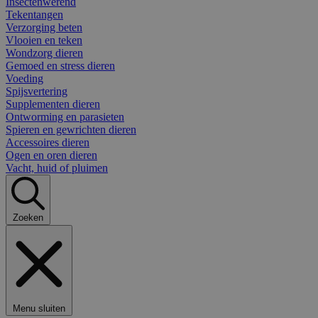
Insectenwerend
Tekentangen
Verzorging beten
Vlooien en teken
Wondzorg dieren
Gemoed en stress dieren
Voeding
Spijsvertering
Supplementen dieren
Ontworming en parasieten
Spieren en gewrichten dieren
Accessoires dieren
Ogen en oren dieren
Vacht, huid of pluimen
Zoeken
Menu sluiten