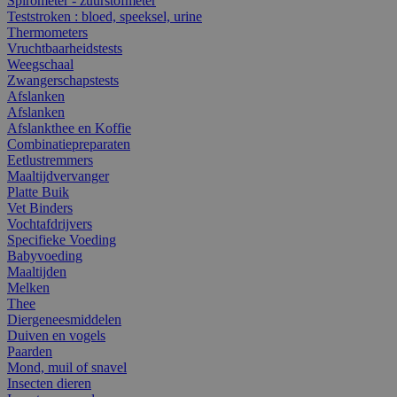
Spirometer - zuurstofmeter
Teststroken : bloed, speeksel, urine
Thermometers
Vruchtbaarheidstests
Weegschaal
Zwangerschapstests
Afslanken
Afslanken
Afslankthee en Koffie
Combinatiepreparaten
Eetlustremmers
Maaltijdvervanger
Platte Buik
Vet Binders
Vochtafdrijvers
Specifieke Voeding
Babyvoeding
Maaltijden
Melken
Thee
Diergeneesmiddelen
Duiven en vogels
Paarden
Mond, muil of snavel
Insecten dieren