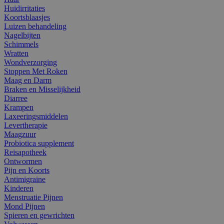
Huidirritaties
Koortsblaasjes
Luizen behandeling
Nagelbijten
Schimmels
Wratten
Wondverzorging
Stoppen Met Roken
Maag en Darm
Braken en Misselijkheid
Diarree
Krampen
Laxeeringsmiddelen
Levertherapie
Maagzuur
Probiotica supplement
Reisapotheek
Ontwormen
Pijn en Koorts
Antimigraine
Kinderen
Menstruatie Pijnen
Mond Pijnen
Spieren en gewrichten