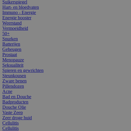
Suikerspiegel
Hart- en bloedvaten
Immuno - Energie
Energie booster
Weerstand
Vermoeidheid
50+
Snurken
Batterijen
Geheugen
Prostaat
Menopauze
Seksualiteit
Spieren en gewrichten
Steunkousen
Zware benen
Pillendozen
Acne
Bad en Douche
Badproducten
Douche Olie
Vaste Zeep
Zeer droge huid
Cellulitis
Cellulitis