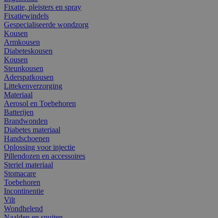
Fixatie, pleisters en spray
Fixatiewindels
Gespecialiseerde wondzorg
Kousen
Armkousen
Diabeteskousen
Kousen
Steunkousen
Aderspatkousen
Littekenverzorging
Materiaal
Aerosol en Toebehoren
Batterijen
Brandwonden
Diabetes materiaal
Handschoenen
Oplossing voor injectie
Pillendozen en accessoires
Steriel materiaal
Stomacare
Toebehoren
Incontinentie
Vilt
Wondhelend
Naalden en spuiten