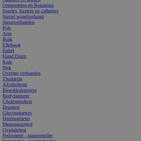
Ontsmetting en Reiniging
Sondes, baxters en catheters
Steriel wondverband
Steunverbanden
Pols
Arm
Buik
Elleboog
Enkel
Hand Duim
Knie
Nek
Overige verbanden
Thuistests
Alcoholtests
Bloeddrukmeters
Bodyfatmeter
Cholesteroltest
Drugtest
Glucosemeters
Hartslagmeter
Menopauzetest
Ovulatietest
Pedometer - stappenteller