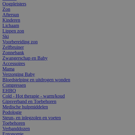
Oogpleisters
Zon
Aftersun
Kinderen
Lichaam
Lippen zon
Ski
Voorbereiding zon
Zelfbruiner
Zonnebank
Zwangerschap en Baby
Accessoires
Mama
Verzorging Baby
Bloedstelping en uitdrogen wonden
Compressen
EHBO
Cold - Hot therapie - warm/koud
Gipsverband en Toebehoren
Medische hulpmiddelen
Podologie
Steun- en inlegzolen en voeten
Toebehoren
Verbanddozen
Ergonomie