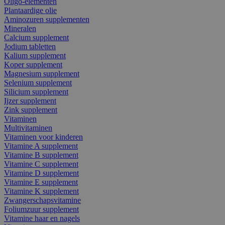
Oligo-elementen
Plantaardige olie
Aminozuren supplementen
Mineralen
Calcium supplement
Jodium tabletten
Kalium supplement
Koper supplement
Magnesium supplement
Selenium supplement
Silicium supplement
Ijzer supplement
Zink supplement
Vitaminen
Multivitaminen
Vitaminen voor kinderen
Vitamine A supplement
Vitamine B supplement
Vitamine C supplement
Vitamine D supplement
Vitamine E supplement
Vitamine K supplement
Zwangerschapsvitamine
Foliumzuur supplement
Vitamine haar en nagels