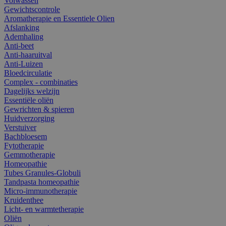
Volwassen
Gewichtscontrole
Aromatherapie en Essentiele Olien
Afslanking
Ademhaling
Anti-beet
Anti-haaruitval
Anti-Luizen
Bloedcirculatie
Complex - combinaties
Dagelijks welzijn
Essentiële oliën
Gewrichten & spieren
Huidverzorging
Verstuiver
Bachbloesem
Fytotherapie
Gemmotherapie
Homeopathie
Tubes Granules-Globuli
Tandpasta homeopathie
Micro-immunotherapie
Kruidenthee
Licht- en warmtetherapie
Oliën