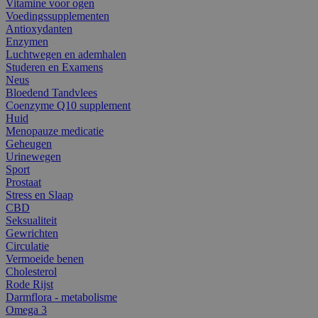
Vitamine voor ogen
Voedingssupplementen
Antioxydanten
Enzymen
Luchtwegen en ademhalen
Studeren en Examens
Neus
Bloedend Tandvlees
Coenzyme Q10 supplement
Huid
Menopauze medicatie
Geheugen
Urinewegen
Sport
Prostaat
Stress en Slaap
CBD
Seksualiteit
Gewrichten
Circulatie
Vermoeide benen
Cholesterol
Rode Rijst
Darmflora - metabolisme
Omega 3