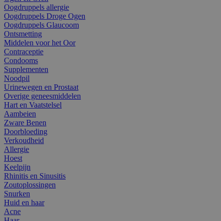
Oogdruppels allergie
Oogdruppels Droge Ogen
Oogdruppels Glaucoom
Ontsmetting
Middelen voor het Oor
Contraceptie
Condooms
Supplementen
Noodpil
Urinewegen en Prostaat
Overige geneesmiddelen
Hart en Vaatstelsel
Aambeien
Zware Benen
Doorbloeding
Verkoudheid
Allergie
Hoest
Keelpijn
Rhinitis en Sinusitis
Zoutoplossingen
Snurken
Huid en haar
Acne
Haar