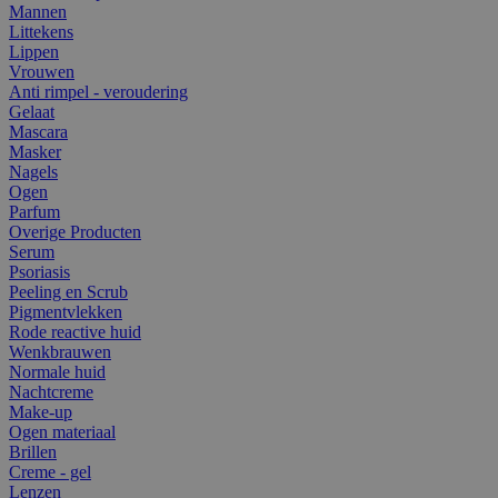
Mannen
Littekens
Lippen
Vrouwen
Anti rimpel - veroudering
Gelaat
Mascara
Masker
Nagels
Ogen
Parfum
Overige Producten
Serum
Psoriasis
Peeling en Scrub
Pigmentvlekken
Rode reactive huid
Wenkbrauwen
Normale huid
Nachtcreme
Make-up
Ogen materiaal
Brillen
Creme - gel
Lenzen