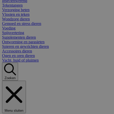
Insectenwerend
Tekentangen
Verzorging beten
Vlooien en teken
Wondzorg dieren
Gemoed en stress dieren
Voeding
Spijsvertering
Supplementen dieren
Ontworming en parasieten
Spieren en gewrichten dieren
Accessoires dieren
Ogen en oren dieren
Vacht, huid of pluimen
Zoeken
Menu sluiten