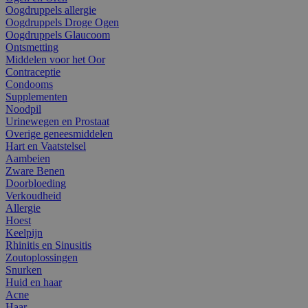
Oogdruppels allergie
Oogdruppels Droge Ogen
Oogdruppels Glaucoom
Ontsmetting
Middelen voor het Oor
Contraceptie
Condooms
Supplementen
Noodpil
Urinewegen en Prostaat
Overige geneesmiddelen
Hart en Vaatstelsel
Aambeien
Zware Benen
Doorbloeding
Verkoudheid
Allergie
Hoest
Keelpijn
Rhinitis en Sinusitis
Zoutoplossingen
Snurken
Huid en haar
Acne
Haar