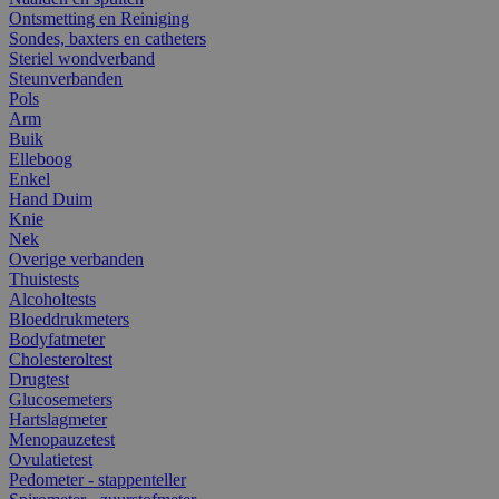
Ontsmetting en Reiniging
Sondes, baxters en catheters
Steriel wondverband
Steunverbanden
Pols
Arm
Buik
Elleboog
Enkel
Hand Duim
Knie
Nek
Overige verbanden
Thuistests
Alcoholtests
Bloeddrukmeters
Bodyfatmeter
Cholesteroltest
Drugtest
Glucosemeters
Hartslagmeter
Menopauzetest
Ovulatietest
Pedometer - stappenteller