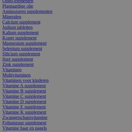
Oligo-elementen
Plantaardige olie
Aminozuren supplementen
Mineralen
Calcium supplement
Jodium tabletten
Kalium supplement
Koper supplement
Magnesium supplement
Selenium supplement
Silicium supplement
Ijzer supplement
Zink supplement
Vitaminen
Multivitaminen
Vitaminen voor kinderen
Vitamine A supplement
Vitamine B supplement
Vitamine C supplement
Vitamine D supplement
Vitamine E supplement
Vitamine K supplement
Zwangerschapsvitamine
Foliumzuur supplement
Vitamine haar en nagels