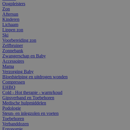
Oogpleisters
Zon
Aftersun
Kinderen
Lichaam
Lippen zon
Ski
Voorbereiding zon
Zelfbruiner
Zonnebank
Zwangerschap en Baby
Accessoires
Mama
Verzorging Baby
Bloedstelping en uitdrogen wonden
Compressen
EHBO
Cold - Hot therapie - warm/koud
Gipsverband en Toebehoren
Medische hulpmiddelen
Podologie
Steun- en inlegzolen en voeten
Toebehoren
Verbanddozen
Ergonomie