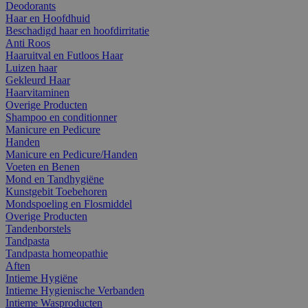
Deodorants
Haar en Hoofdhuid
Beschadigd haar en hoofdirritatie
Anti Roos
Haaruitval en Futloos Haar
Luizen haar
Gekleurd Haar
Haarvitaminen
Overige Producten
Shampoo en conditionner
Manicure en Pedicure
Handen
Manicure en Pedicure/Handen
Voeten en Benen
Mond en Tandhygiëne
Kunstgebit Toebehoren
Mondspoeling en Flosmiddel
Overige Producten
Tandenborstels
Tandpasta
Tandpasta homeopathie
Aften
Intieme Hygiëne
Intieme Hygienische Verbanden
Intieme Wasproducten