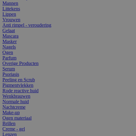
Mannen
Littekens
Lippen
Vrouwen
Anti rimpel - veroudering
Gelaat
Mascara
Masker
Nagels
Ogen
Parfum
Overige Producten
Serum
Psoriasis
Peeling en Scrub
Pigmentvlekken
Rode reactive huid
Wenkbrauwen
Normale huid
Nachtcreme
Make-up
Ogen materiaal
Brillen
Creme - gel
Lenzen