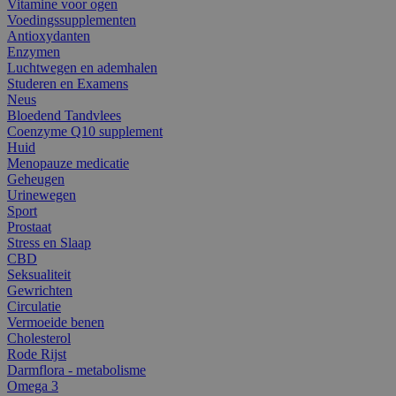
Vitamine voor ogen
Voedingssupplementen
Antioxydanten
Enzymen
Luchtwegen en ademhalen
Studeren en Examens
Neus
Bloedend Tandvlees
Coenzyme Q10 supplement
Huid
Menopauze medicatie
Geheugen
Urinewegen
Sport
Prostaat
Stress en Slaap
CBD
Seksualiteit
Gewrichten
Circulatie
Vermoeide benen
Cholesterol
Rode Rijst
Darmflora - metabolisme
Omega 3