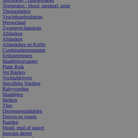
Spirometer - zuurstofmeter
Teststroken : bloed, speeksel, urine
Thermometers
Vruchtbaarheidstests
Weegschaal
Zwangerschapstests
Afslanken
Afslanken
Afslankthee en Koffie
Combinatiepreparaten
Eetlustremmers
Maaltijdvervanger
Platte Buik
Vet Binders
Vochtafdrijvers
Specifieke Voeding
Babyvoeding
Maaltijden
Melken
Thee
Diergeneesmiddelen
Duiven en vogels
Paarden
Mond, muil of snavel
Insecten dieren