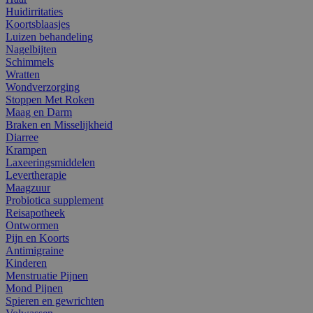
Huidirritaties
Koortsblaasjes
Luizen behandeling
Nagelbijten
Schimmels
Wratten
Wondverzorging
Stoppen Met Roken
Maag en Darm
Braken en Misselijkheid
Diarree
Krampen
Laxeeringsmiddelen
Levertherapie
Maagzuur
Probiotica supplement
Reisapotheek
Ontwormen
Pijn en Koorts
Antimigraine
Kinderen
Menstruatie Pijnen
Mond Pijnen
Spieren en gewrichten