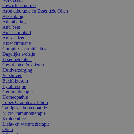
Volwassen
Gewichtscontrole
Aromatherapie en Essentiele Olien
Afslanking
Ademhaling
Anti-beet
Anti-haaruitval
Anti-Luizen
Bloedcirculatie
Complex - combinaties
Dagelijks welzijn
Essentiële oliën
Gewrichten & spieren
Huidverzorging
Verstuiver
Bachbloesem
Fytotherapie
Gemmotherapie
Homeopathie
Tubes Granules-Globuli
Tandpasta homeopathie
Micro-immunotherapie
Kruidenthee
Licht- en warmtetherapie
Oliën