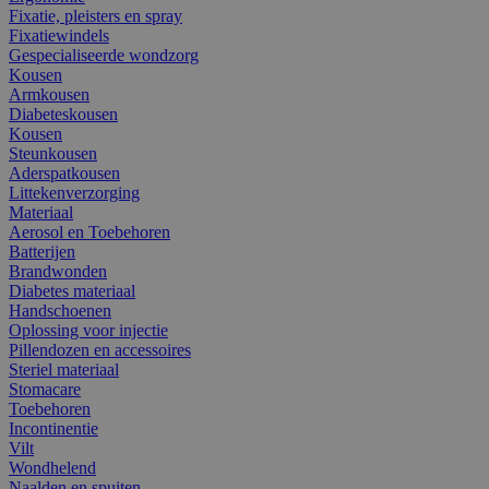
Fixatie, pleisters en spray
Fixatiewindels
Gespecialiseerde wondzorg
Kousen
Armkousen
Diabeteskousen
Kousen
Steunkousen
Aderspatkousen
Littekenverzorging
Materiaal
Aerosol en Toebehoren
Batterijen
Brandwonden
Diabetes materiaal
Handschoenen
Oplossing voor injectie
Pillendozen en accessoires
Steriel materiaal
Stomacare
Toebehoren
Incontinentie
Vilt
Wondhelend
Naalden en spuiten