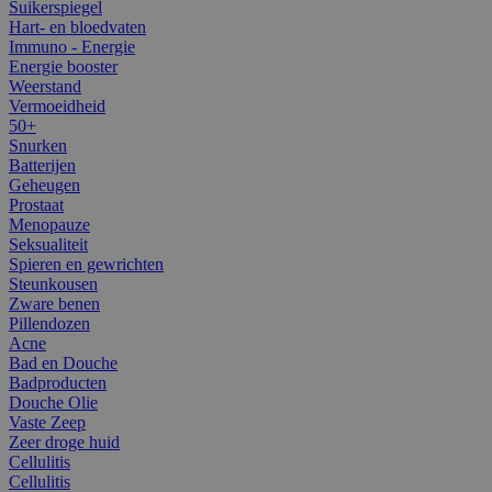
Suikerspiegel
Hart- en bloedvaten
Immuno - Energie
Energie booster
Weerstand
Vermoeidheid
50+
Snurken
Batterijen
Geheugen
Prostaat
Menopauze
Seksualiteit
Spieren en gewrichten
Steunkousen
Zware benen
Pillendozen
Acne
Bad en Douche
Badproducten
Douche Olie
Vaste Zeep
Zeer droge huid
Cellulitis
Cellulitis