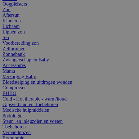
Oogpleisters
Zon
Aftersun
Kinderen
Lichaam
Lippen zon
Ski
Voorbereiding zon
Zelfbruiner
Zonnebank
Zwangerschap en Baby
Accessoires
Mama
Verzorging Baby
Bloedstelping en uitdrogen wonden
Compressen
EHBO
Cold - Hot therapie - warm/koud
Gipsverband en Toebehoren
Medische hulpmiddelen
Podologie
Steun- en inlegzolen en voeten
Toebehoren
Verbanddozen
Ergonomie