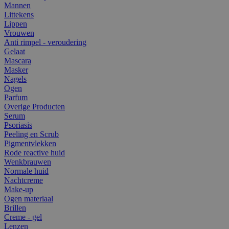
Mannen
Littekens
Lippen
Vrouwen
Anti rimpel - veroudering
Gelaat
Mascara
Masker
Nagels
Ogen
Parfum
Overige Producten
Serum
Psoriasis
Peeling en Scrub
Pigmentvlekken
Rode reactive huid
Wenkbrauwen
Normale huid
Nachtcreme
Make-up
Ogen materiaal
Brillen
Creme - gel
Lenzen