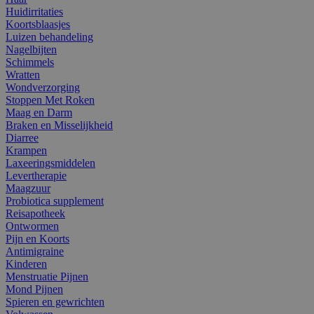
Huidirritaties
Koortsblaasjes
Luizen behandeling
Nagelbijten
Schimmels
Wratten
Wondverzorging
Stoppen Met Roken
Maag en Darm
Braken en Misselijkheid
Diarree
Krampen
Laxeeringsmiddelen
Levertherapie
Maagzuur
Probiotica supplement
Reisapotheek
Ontwormen
Pijn en Koorts
Antimigraine
Kinderen
Menstruatie Pijnen
Mond Pijnen
Spieren en gewrichten