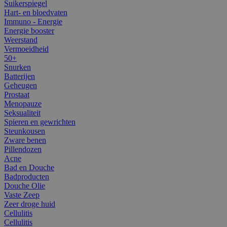
Suikerspiegel
Hart- en bloedvaten
Immuno - Energie
Energie booster
Weerstand
Vermoeidheid
50+
Snurken
Batterijen
Geheugen
Prostaat
Menopauze
Seksualiteit
Spieren en gewrichten
Steunkousen
Zware benen
Pillendozen
Acne
Bad en Douche
Badproducten
Douche Olie
Vaste Zeep
Zeer droge huid
Cellulitis
Cellulitis