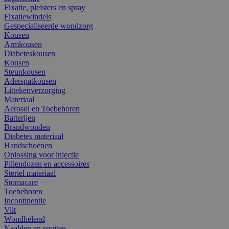
Fixatie, pleisters en spray
Fixatiewindels
Gespecialiseerde wondzorg
Kousen
Armkousen
Diabeteskousen
Kousen
Steunkousen
Aderspatkousen
Littekenverzorging
Materiaal
Aerosol en Toebehoren
Batterijen
Brandwonden
Diabetes materiaal
Handschoenen
Oplossing voor injectie
Pillendozen en accessoires
Steriel materiaal
Stomacare
Toebehoren
Incontinentie
Vilt
Wondhelend
Naalden en spuiten