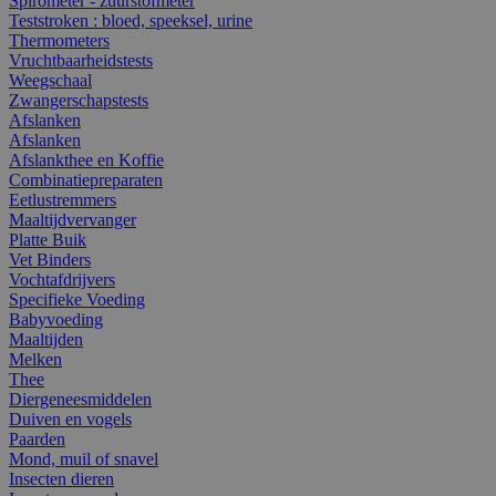
Spirometer - zuurstofmeter
Teststroken : bloed, speeksel, urine
Thermometers
Vruchtbaarheidstests
Weegschaal
Zwangerschapstests
Afslanken
Afslanken
Afslankthee en Koffie
Combinatiepreparaten
Eetlustremmers
Maaltijdvervanger
Platte Buik
Vet Binders
Vochtafdrijvers
Specifieke Voeding
Babyvoeding
Maaltijden
Melken
Thee
Diergeneesmiddelen
Duiven en vogels
Paarden
Mond, muil of snavel
Insecten dieren