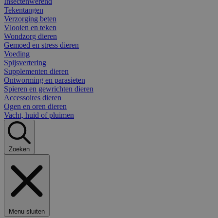
Insectenwerend
Tekentangen
Verzorging beten
Vlooien en teken
Wondzorg dieren
Gemoed en stress dieren
Voeding
Spijsvertering
Supplementen dieren
Ontworming en parasieten
Spieren en gewrichten dieren
Accessoires dieren
Ogen en oren dieren
Vacht, huid of pluimen
Zoeken
Menu sluiten