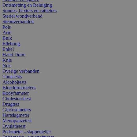
Ontsmetting en Reiniging
Sondes, baxters en catheters
Steriel wondverband
Steunverbanden
Pols
Arm
Buik
Elleboog
Enkel
Hand Duim
Knie
Nek
Overige verbanden
Thuistests
Alcoholtests
Bloeddrukmeters
Bodyfatmeter
Cholesteroltest
Drugtest
Glucosemeters
Hartslagmeter
Menopauzetest
Ovulatietest
Pedometer - stappenteller