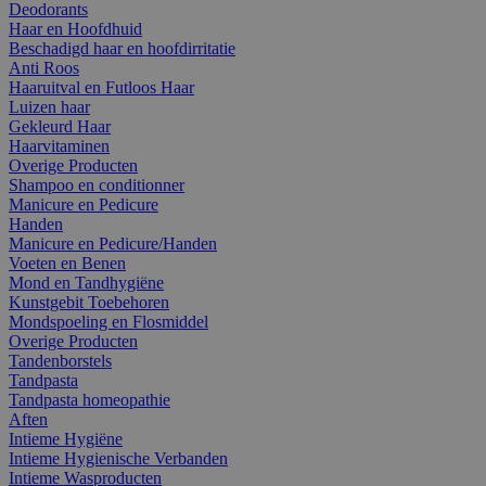
Deodorants
Haar en Hoofdhuid
Beschadigd haar en hoofdirritatie
Anti Roos
Haaruitval en Futloos Haar
Luizen haar
Gekleurd Haar
Haarvitaminen
Overige Producten
Shampoo en conditionner
Manicure en Pedicure
Handen
Manicure en Pedicure/Handen
Voeten en Benen
Mond en Tandhygiëne
Kunstgebit Toebehoren
Mondspoeling en Flosmiddel
Overige Producten
Tandenborstels
Tandpasta
Tandpasta homeopathie
Aften
Intieme Hygiëne
Intieme Hygienische Verbanden
Intieme Wasproducten