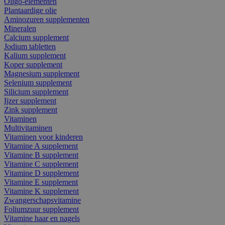
Oligo-elementen
Plantaardige olie
Aminozuren supplementen
Mineralen
Calcium supplement
Jodium tabletten
Kalium supplement
Koper supplement
Magnesium supplement
Selenium supplement
Silicium supplement
Ijzer supplement
Zink supplement
Vitaminen
Multivitaminen
Vitaminen voor kinderen
Vitamine A supplement
Vitamine B supplement
Vitamine C supplement
Vitamine D supplement
Vitamine E supplement
Vitamine K supplement
Zwangerschapsvitamine
Foliumzuur supplement
Vitamine haar en nagels