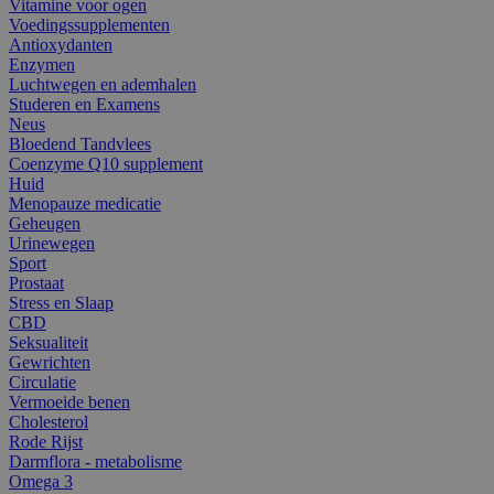
Vitamine voor ogen
Voedingssupplementen
Antioxydanten
Enzymen
Luchtwegen en ademhalen
Studeren en Examens
Neus
Bloedend Tandvlees
Coenzyme Q10 supplement
Huid
Menopauze medicatie
Geheugen
Urinewegen
Sport
Prostaat
Stress en Slaap
CBD
Seksualiteit
Gewrichten
Circulatie
Vermoeide benen
Cholesterol
Rode Rijst
Darmflora - metabolisme
Omega 3