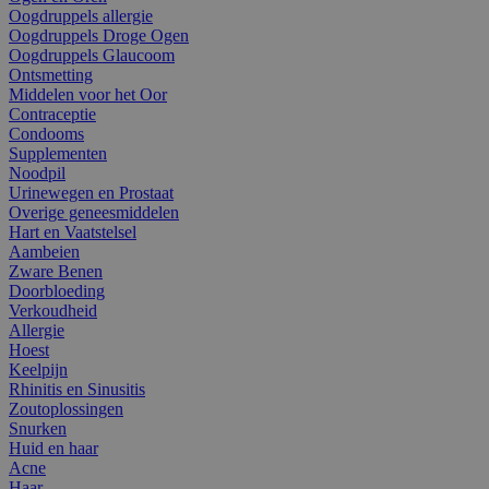
Oogdruppels allergie
Oogdruppels Droge Ogen
Oogdruppels Glaucoom
Ontsmetting
Middelen voor het Oor
Contraceptie
Condooms
Supplementen
Noodpil
Urinewegen en Prostaat
Overige geneesmiddelen
Hart en Vaatstelsel
Aambeien
Zware Benen
Doorbloeding
Verkoudheid
Allergie
Hoest
Keelpijn
Rhinitis en Sinusitis
Zoutoplossingen
Snurken
Huid en haar
Acne
Haar