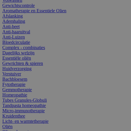
Volwassen
Gewichtscontrole
Aromatherapie en Essentiele Olien
Afslanking
Ademhaling
Anti-beet
Anti-haaruitval
Anti-Luizen
Bloedcirculatie
Complex - combinaties
Dagelijks welzijn
Essentiële oliën
Gewrichten & spieren
Huidverzorging
Verstuiver
Bachbloesem
Fytotherapie
Gemmotherapie
Homeopathie
Tubes Granules-Globuli
Tandpasta homeopathie
Micro-immunotherapie
Kruidenthee
Licht- en warmtetherapie
Oliën