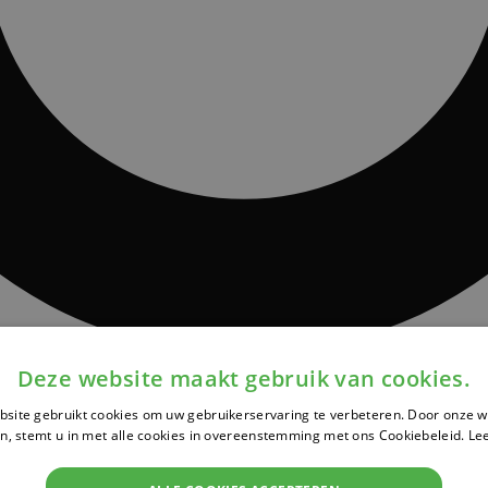
Deze website maakt gebruik van cookies.
site gebruikt cookies om uw gebruikerservaring te verbeteren. Door onze w
n, stemt u in met alle cookies in overeenstemming met ons Cookiebeleid.
Le