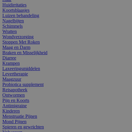
Huidirritaties
Koortsblaasjes
Luizen behandeling
Nagelbijten
Schimmels
Wratten
Wondverzorging
Stoppen Met Roken
Maag en Darm
Braken en Misselijkheid
Diarree
Krampen
Laxeeringsmiddelen
Levertherapie
Maagzuur
Probiotica supplement
Reisapotheek
Ontwormen
Pijn en Koorts
Antimigraine
Kinderen
Menstruatie Pijnen
Mond Pijnen
Spieren en gewrichten