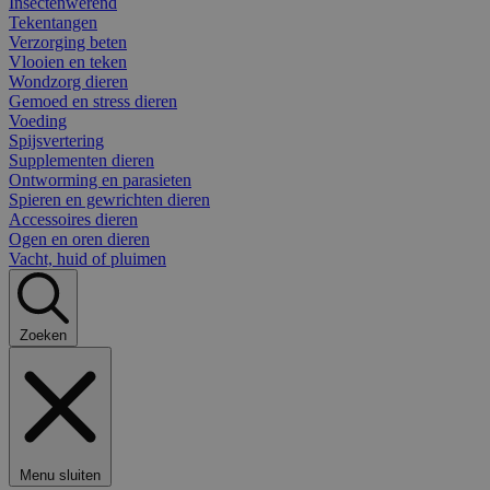
Insectenwerend
Tekentangen
Verzorging beten
Vlooien en teken
Wondzorg dieren
Gemoed en stress dieren
Voeding
Spijsvertering
Supplementen dieren
Ontworming en parasieten
Spieren en gewrichten dieren
Accessoires dieren
Ogen en oren dieren
Vacht, huid of pluimen
Zoeken
Menu sluiten