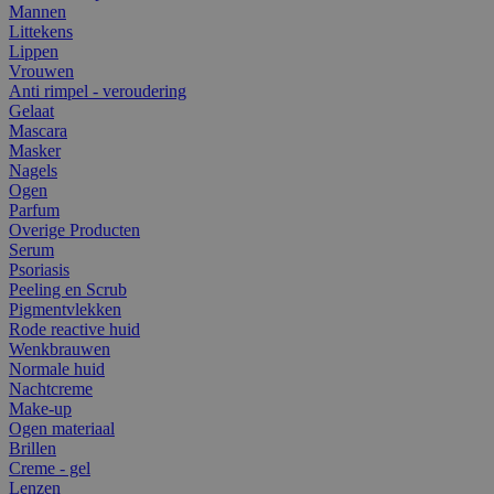
Mannen
Littekens
Lippen
Vrouwen
Anti rimpel - veroudering
Gelaat
Mascara
Masker
Nagels
Ogen
Parfum
Overige Producten
Serum
Psoriasis
Peeling en Scrub
Pigmentvlekken
Rode reactive huid
Wenkbrauwen
Normale huid
Nachtcreme
Make-up
Ogen materiaal
Brillen
Creme - gel
Lenzen