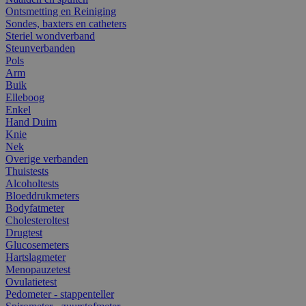
Ontsmetting en Reiniging
Sondes, baxters en catheters
Steriel wondverband
Steunverbanden
Pols
Arm
Buik
Elleboog
Enkel
Hand Duim
Knie
Nek
Overige verbanden
Thuistests
Alcoholtests
Bloeddrukmeters
Bodyfatmeter
Cholesteroltest
Drugtest
Glucosemeters
Hartslagmeter
Menopauzetest
Ovulatietest
Pedometer - stappenteller