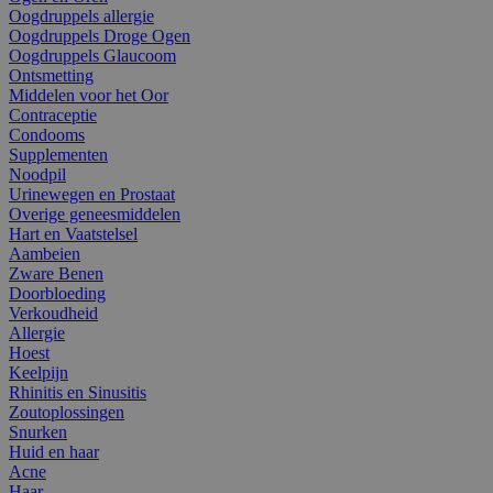
Oogdruppels allergie
Oogdruppels Droge Ogen
Oogdruppels Glaucoom
Ontsmetting
Middelen voor het Oor
Contraceptie
Condooms
Supplementen
Noodpil
Urinewegen en Prostaat
Overige geneesmiddelen
Hart en Vaatstelsel
Aambeien
Zware Benen
Doorbloeding
Verkoudheid
Allergie
Hoest
Keelpijn
Rhinitis en Sinusitis
Zoutoplossingen
Snurken
Huid en haar
Acne
Haar