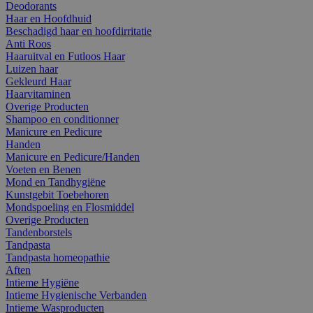
Deodorants
Haar en Hoofdhuid
Beschadigd haar en hoofdirritatie
Anti Roos
Haaruitval en Futloos Haar
Luizen haar
Gekleurd Haar
Haarvitaminen
Overige Producten
Shampoo en conditionner
Manicure en Pedicure
Handen
Manicure en Pedicure/Handen
Voeten en Benen
Mond en Tandhygiëne
Kunstgebit Toebehoren
Mondspoeling en Flosmiddel
Overige Producten
Tandenborstels
Tandpasta
Tandpasta homeopathie
Aften
Intieme Hygiëne
Intieme Hygienische Verbanden
Intieme Wasproducten