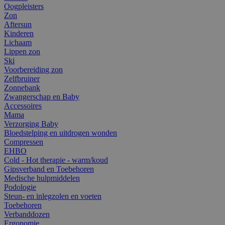
Oogpleisters
Zon
Aftersun
Kinderen
Lichaam
Lippen zon
Ski
Voorbereiding zon
Zelfbruiner
Zonnebank
Zwangerschap en Baby
Accessoires
Mama
Verzorging Baby
Bloedstelping en uitdrogen wonden
Compressen
EHBO
Cold - Hot therapie - warm/koud
Gipsverband en Toebehoren
Medische hulpmiddelen
Podologie
Steun- en inlegzolen en voeten
Toebehoren
Verbanddozen
Ergonomie