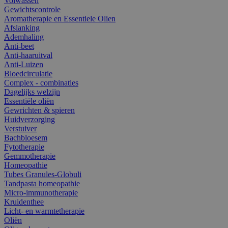
Volwassen
Gewichtscontrole
Aromatherapie en Essentiele Olien
Afslanking
Ademhaling
Anti-beet
Anti-haaruitval
Anti-Luizen
Bloedcirculatie
Complex - combinaties
Dagelijks welzijn
Essentiële oliën
Gewrichten & spieren
Huidverzorging
Verstuiver
Bachbloesem
Fytotherapie
Gemmotherapie
Homeopathie
Tubes Granules-Globuli
Tandpasta homeopathie
Micro-immunotherapie
Kruidenthee
Licht- en warmtetherapie
Oliën