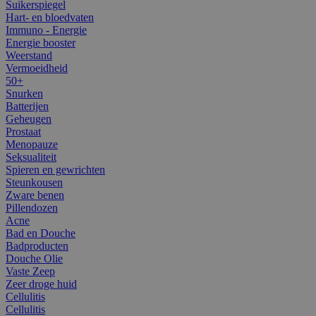
Suikerspiegel
Hart- en bloedvaten
Immuno - Energie
Energie booster
Weerstand
Vermoeidheid
50+
Snurken
Batterijen
Geheugen
Prostaat
Menopauze
Seksualiteit
Spieren en gewrichten
Steunkousen
Zware benen
Pillendozen
Acne
Bad en Douche
Badproducten
Douche Olie
Vaste Zeep
Zeer droge huid
Cellulitis
Cellulitis