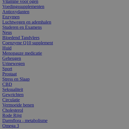
Vitamine voor ogen
Voedingssupplementen
Antioxydanten
Enzymen
Luchtwegen en ademhalen
Studeren en Examens
Neus
Bloedend Tandvlees
Coenzyme Q10 supplement
Huid
Menopauze medicatie
Geheugen
Urinewegen
Sport
Prostaat
Stress en Slaap
CBD
Seksualiteit
Gewrichten
Circulatie
Vermoeide benen
Cholesterol
Rode Rijst
Darmflora - metabolisme
Omega 3