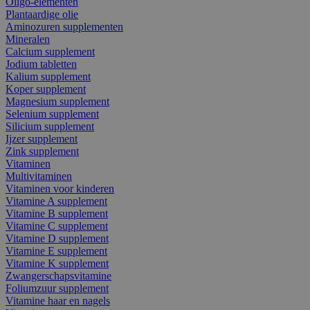
Oligo-elementen
Plantaardige olie
Aminozuren supplementen
Mineralen
Calcium supplement
Jodium tabletten
Kalium supplement
Koper supplement
Magnesium supplement
Selenium supplement
Silicium supplement
Ijzer supplement
Zink supplement
Vitaminen
Multivitaminen
Vitaminen voor kinderen
Vitamine A supplement
Vitamine B supplement
Vitamine C supplement
Vitamine D supplement
Vitamine E supplement
Vitamine K supplement
Zwangerschapsvitamine
Foliumzuur supplement
Vitamine haar en nagels