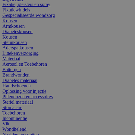
Fixatie, pleisters en spray
Fixatiewindels
Gespecialiseerde wondzorg
Kousen
Armkousen
Diabeteskousen
Kousen
Steunkousen
Aderspatkousen
Littekenverzorging
Materiaal
Aerosol en Toebehoren
Batterijen
Brandwonden
Diabetes materiaal
Handschoenen
Oplossing voor injectie
Pillendozen en accessoires
Steriel materiaal
Stomacare
Toebehoren
Incontinentie
Vilt
Wondhelend
Naalden en spuiten