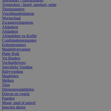
Spirometer - zuurstofmeter
Teststroken : bloed, speeksel, urine
Thermometers
Vruchtbaarheidstests
Weegschaal
Zwangerschapstests
Afslanken
Afslanken
Afslankthee en Koffie
Combinatiepreparaten
Eetlustremmers
Maaltijdvervanger
Platte Buik
Vet Binders
Vochtafdrijvers
Specifieke Voeding
Babyvoeding
Maaltijden
Melken
Thee
Diergeneesmiddelen
Duiven en vogels
Paarden
Mond, muil of snavel
Insecten dieren