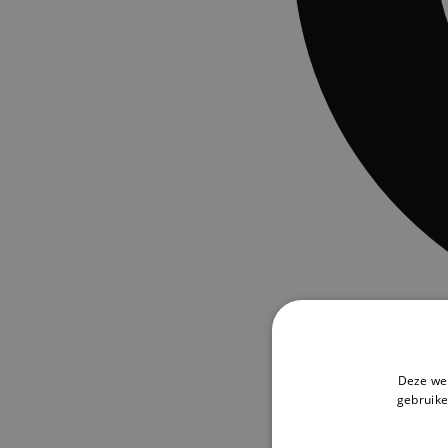
Deze web
gebruike