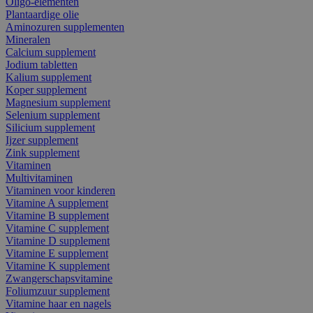
Oligo-elementen
Plantaardige olie
Aminozuren supplementen
Mineralen
Calcium supplement
Jodium tabletten
Kalium supplement
Koper supplement
Magnesium supplement
Selenium supplement
Silicium supplement
Ijzer supplement
Zink supplement
Vitaminen
Multivitaminen
Vitaminen voor kinderen
Vitamine A supplement
Vitamine B supplement
Vitamine C supplement
Vitamine D supplement
Vitamine E supplement
Vitamine K supplement
Zwangerschapsvitamine
Foliumzuur supplement
Vitamine haar en nagels