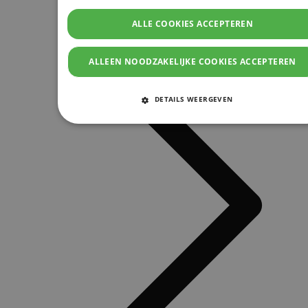
ALLE COOKIES ACCEPTEREN
ALLEEN NOODZAKELIJKE COOKIES ACCEPTEREN
DETAILS WEERGEVEN
STRIKT NOODZAKELIJKE COOKIES
PRESTATIE COOKIES
TARGETING COOKIES
FUNCTIONELE COOKIES
Strikt noodzakelijke cookies
Prestatie cookies