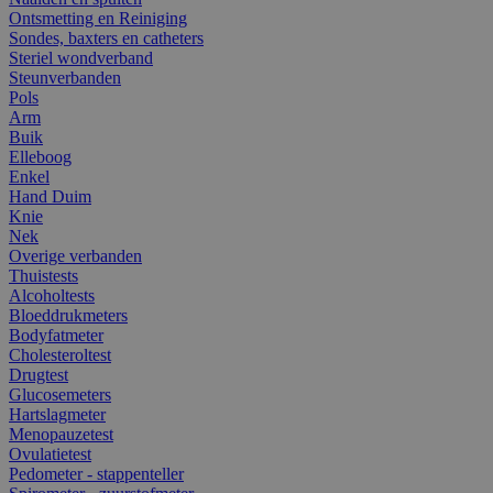
Ontsmetting en Reiniging
Sondes, baxters en catheters
Steriel wondverband
Steunverbanden
Pols
Arm
Buik
Elleboog
Enkel
Hand Duim
Knie
Nek
Overige verbanden
Thuistests
Alcoholtests
Bloeddrukmeters
Bodyfatmeter
Cholesteroltest
Drugtest
Glucosemeters
Hartslagmeter
Menopauzetest
Ovulatietest
Pedometer - stappenteller