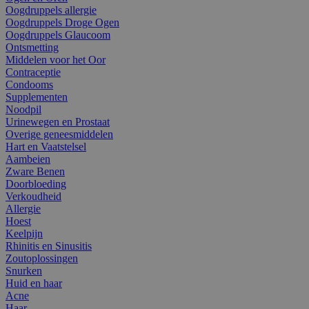
Oogdruppels allergie
Oogdruppels Droge Ogen
Oogdruppels Glaucoom
Ontsmetting
Middelen voor het Oor
Contraceptie
Condooms
Supplementen
Noodpil
Urinewegen en Prostaat
Overige geneesmiddelen
Hart en Vaatstelsel
Aambeien
Zware Benen
Doorbloeding
Verkoudheid
Allergie
Hoest
Keelpijn
Rhinitis en Sinusitis
Zoutoplossingen
Snurken
Huid en haar
Acne
Haar