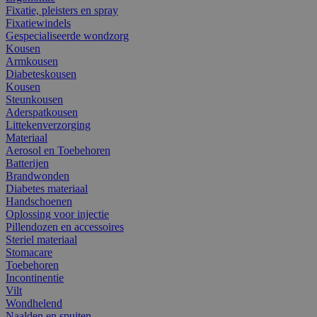
Fixatie, pleisters en spray
Fixatiewindels
Gespecialiseerde wondzorg
Kousen
Armkousen
Diabeteskousen
Kousen
Steunkousen
Aderspatkousen
Littekenverzorging
Materiaal
Aerosol en Toebehoren
Batterijen
Brandwonden
Diabetes materiaal
Handschoenen
Oplossing voor injectie
Pillendozen en accessoires
Steriel materiaal
Stomacare
Toebehoren
Incontinentie
Vilt
Wondhelend
Naalden en spuiten