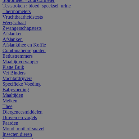
Spirometer - zuurstofmeter
Teststroken : bloed, speeksel, urine
Thermometers
Vruchtbaarheidstests
Weegschaal
Zwangerschapstests
Afslanken
Afslanken
Afslankthee en Koffie
Combinatiepreparaten
Eetlustremmers
Maaltijdvervanger
Platte Buik
Vet Binders
Vochtafdrijvers
Specifieke Voeding
Babyvoeding
Maaltijden
Melken
Thee
Diergeneesmiddelen
Duiven en vogels
Paarden
Mond, muil of snavel
Insecten dieren