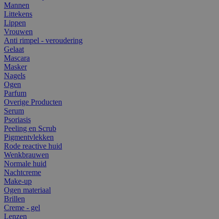
Mannen
Littekens
Lippen
Vrouwen
Anti rimpel - veroudering
Gelaat
Mascara
Masker
Nagels
Ogen
Parfum
Overige Producten
Serum
Psoriasis
Peeling en Scrub
Pigmentvlekken
Rode reactive huid
Wenkbrauwen
Normale huid
Nachtcreme
Make-up
Ogen materiaal
Brillen
Creme - gel
Lenzen