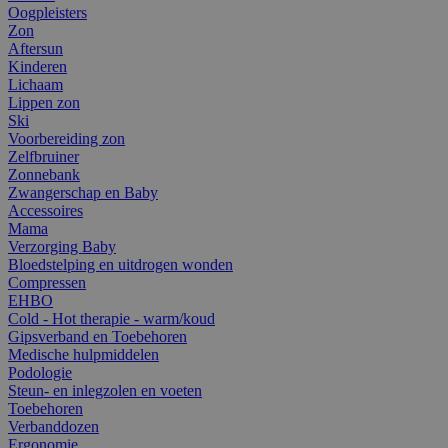
Oogpleisters
Zon
Aftersun
Kinderen
Lichaam
Lippen zon
Ski
Voorbereiding zon
Zelfbruiner
Zonnebank
Zwangerschap en Baby
Accessoires
Mama
Verzorging Baby
Bloedstelping en uitdrogen wonden
Compressen
EHBO
Cold - Hot therapie - warm/koud
Gipsverband en Toebehoren
Medische hulpmiddelen
Podologie
Steun- en inlegzolen en voeten
Toebehoren
Verbanddozen
Ergonomie