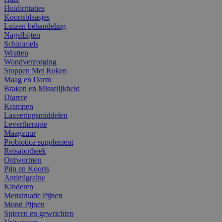
Huidirritaties
Koortsblaasjes
Luizen behandeling
Nagelbijten
Schimmels
Wratten
Wondverzorging
Stoppen Met Roken
Maag en Darm
Braken en Misselijkheid
Diarree
Krampen
Laxeeringsmiddelen
Levertherapie
Maagzuur
Probiotica supplement
Reisapotheek
Ontwormen
Pijn en Koorts
Antimigraine
Kinderen
Menstruatie Pijnen
Mond Pijnen
Spieren en gewrichten