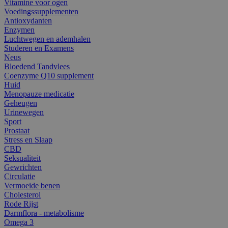
Vitamine voor ogen
Voedingssupplementen
Antioxydanten
Enzymen
Luchtwegen en ademhalen
Studeren en Examens
Neus
Bloedend Tandvlees
Coenzyme Q10 supplement
Huid
Menopauze medicatie
Geheugen
Urinewegen
Sport
Prostaat
Stress en Slaap
CBD
Seksualiteit
Gewrichten
Circulatie
Vermoeide benen
Cholesterol
Rode Rijst
Darmflora - metabolisme
Omega 3