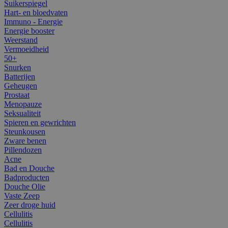
Suikerspiegel
Hart- en bloedvaten
Immuno - Energie
Energie booster
Weerstand
Vermoeidheid
50+
Snurken
Batterijen
Geheugen
Prostaat
Menopauze
Seksualiteit
Spieren en gewrichten
Steunkousen
Zware benen
Pillendozen
Acne
Bad en Douche
Badproducten
Douche Olie
Vaste Zeep
Zeer droge huid
Cellulitis
Cellulitis