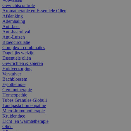
Volwassen
Gewichtscontrole
Aromatherapie en Essentiele Olien
Afslanking
Ademhaling
Anti-beet
Anti-haaruitval
Anti-Luizen
Bloedcirculatie
Complex - combinaties
Dagelijks welzijn
Essentiële oliën
Gewrichten & spieren
Huidverzorging
Verstuiver
Bachbloesem
Fytotherapie
Gemmotherapie
Homeopathie
Tubes Granules-Globuli
Tandpasta homeopathie
Micro-immunotherapie
Kruidenthee
Licht- en warmtetherapie
Oliën