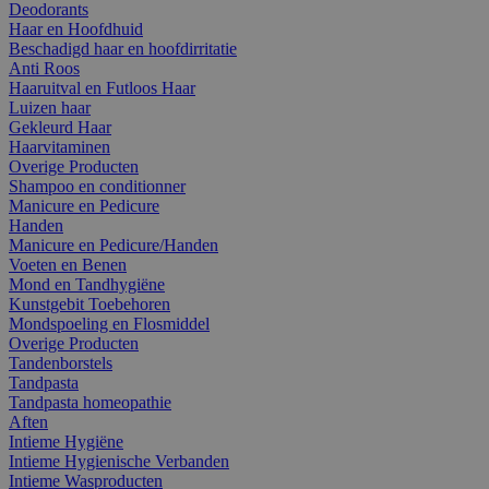
Deodorants
Haar en Hoofdhuid
Beschadigd haar en hoofdirritatie
Anti Roos
Haaruitval en Futloos Haar
Luizen haar
Gekleurd Haar
Haarvitaminen
Overige Producten
Shampoo en conditionner
Manicure en Pedicure
Handen
Manicure en Pedicure/Handen
Voeten en Benen
Mond en Tandhygiëne
Kunstgebit Toebehoren
Mondspoeling en Flosmiddel
Overige Producten
Tandenborstels
Tandpasta
Tandpasta homeopathie
Aften
Intieme Hygiëne
Intieme Hygienische Verbanden
Intieme Wasproducten