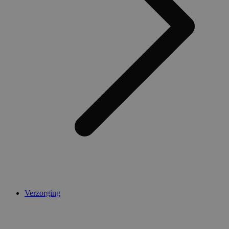
AWSALBCORS
1 week
Amazon.com Inc.
widget-
mediator.zopim.com
CookieScriptConsent
5 maanden 4
CookieScript
weken
.medibib.nl
Verzorging
Aanbieder