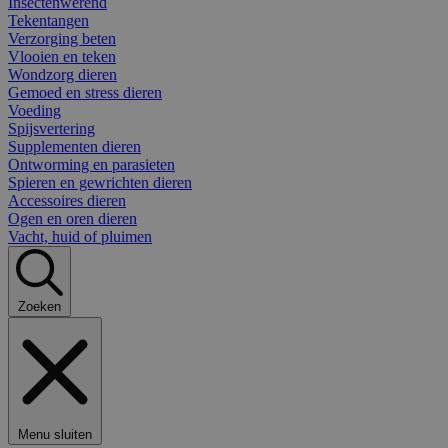
Insectenwerend
Tekentangen
Verzorging beten
Vlooien en teken
Wondzorg dieren
Gemoed en stress dieren
Voeding
Spijsvertering
Supplementen dieren
Ontworming en parasieten
Spieren en gewrichten dieren
Accessoires dieren
Ogen en oren dieren
Vacht, huid of pluimen
Zoeken
Menu sluiten