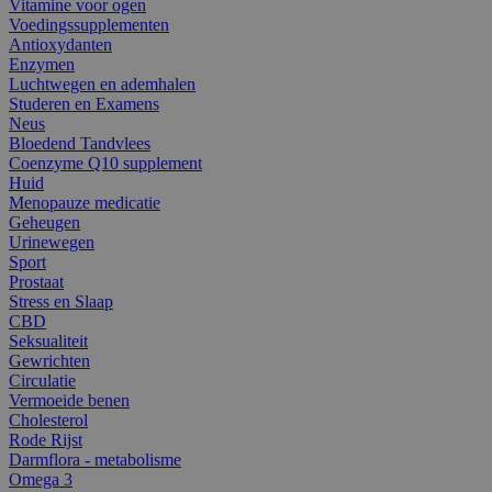
Vitamine voor ogen
Voedingssupplementen
Antioxydanten
Enzymen
Luchtwegen en ademhalen
Studeren en Examens
Neus
Bloedend Tandvlees
Coenzyme Q10 supplement
Huid
Menopauze medicatie
Geheugen
Urinewegen
Sport
Prostaat
Stress en Slaap
CBD
Seksualiteit
Gewrichten
Circulatie
Vermoeide benen
Cholesterol
Rode Rijst
Darmflora - metabolisme
Omega 3