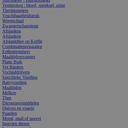
Spirometer - zuurstofmeter
Teststroken : bloed, speeksel, urine
Thermometers
Vruchtbaarheidstests
Weegschaal
Zwangerschapstests
Afslanken
Afslanken
Afslankthee en Koffie
Combinatiepreparaten
Eetlustremmers
Maaltijdvervanger
Platte Buik
Vet Binders
Vochtafdrijvers
Specifieke Voeding
Babyvoeding
Maaltijden
Melken
Thee
Diergeneesmiddelen
Duiven en vogels
Paarden
Mond, muil of snavel
Insecten dieren