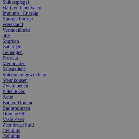
Suikerspiegel
Hart- en bloedvaten
Immuno - Energie
Energie booster
Weerstand
Vermoeidheid
50+
Snurken
Batterijen
Geheugen
Prostaat
Menopauze
Seksualiteit
Spieren en gewrichten
Steunkousen
Zware benen
Pillendozen
Acne
Bad en Douche
Badproducten
Douche Olie
Vaste Zeep
Zeer droge huid
Cellulitis
Cellulitis