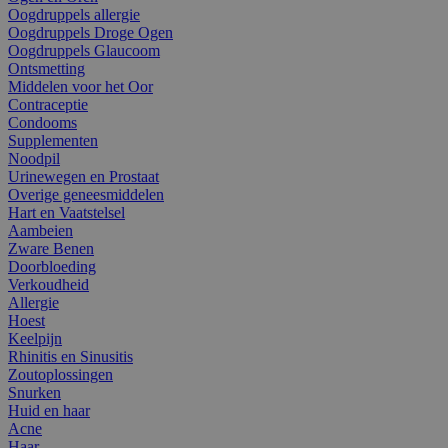
Oogdruppels allergie
Oogdruppels Droge Ogen
Oogdruppels Glaucoom
Ontsmetting
Middelen voor het Oor
Contraceptie
Condooms
Supplementen
Noodpil
Urinewegen en Prostaat
Overige geneesmiddelen
Hart en Vaatstelsel
Aambeien
Zware Benen
Doorbloeding
Verkoudheid
Allergie
Hoest
Keelpijn
Rhinitis en Sinusitis
Zoutoplossingen
Snurken
Huid en haar
Acne
Haar