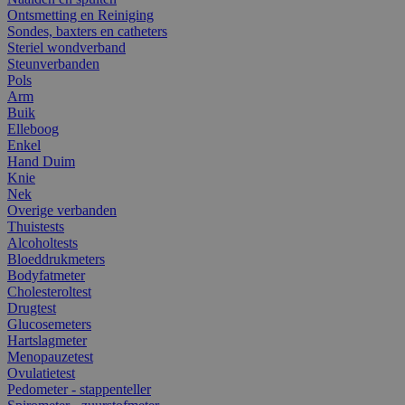
Ontsmetting en Reiniging
Sondes, baxters en catheters
Steriel wondverband
Steunverbanden
Pols
Arm
Buik
Elleboog
Enkel
Hand Duim
Knie
Nek
Overige verbanden
Thuistests
Alcoholtests
Bloeddrukmeters
Bodyfatmeter
Cholesteroltest
Drugtest
Glucosemeters
Hartslagmeter
Menopauzetest
Ovulatietest
Pedometer - stappenteller