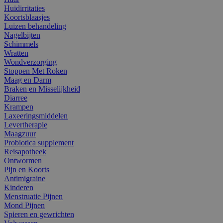
Huidirritaties
Koortsblaasjes
Luizen behandeling
Nagelbijten
Schimmels
Wratten
Wondverzorging
Stoppen Met Roken
Maag en Darm
Braken en Misselijkheid
Diarree
Krampen
Laxeeringsmiddelen
Levertherapie
Maagzuur
Probiotica supplement
Reisapotheek
Ontwormen
Pijn en Koorts
Antimigraine
Kinderen
Menstruatie Pijnen
Mond Pijnen
Spieren en gewrichten