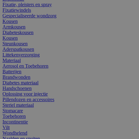
Fixatie, pleisters en spray
Fixatiewindels
Gespecialiseerde wondzorg
Kousen
Armkousen
Diabeteskousen
Kousen
Steunkousen
Aderspatkousen
Littekenverzorging
Materiaal
Aerosol en Toebehoren
Batterijen
Brandwonden
Diabetes materiaal
Handschoenen
Oplossing voor injectie
Pillendozen en accessoires
Steriel materiaal
Stomacare
Toebehoren
Incontinentie
Vilt
Wondhelend
Naalden en spuiten