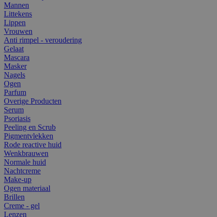
Mannen
Littekens
Lippen
Vrouwen
Anti rimpel - veroudering
Gelaat
Mascara
Masker
Nagels
Ogen
Parfum
Overige Producten
Serum
Psoriasis
Peeling en Scrub
Pigmentvlekken
Rode reactive huid
Wenkbrauwen
Normale huid
Nachtcreme
Make-up
Ogen materiaal
Brillen
Creme - gel
Lenzen