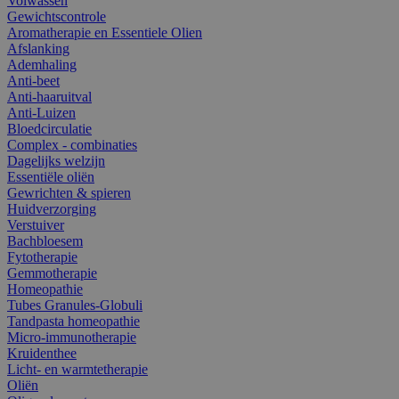
Volwassen
Gewichtscontrole
Aromatherapie en Essentiele Olien
Afslanking
Ademhaling
Anti-beet
Anti-haaruitval
Anti-Luizen
Bloedcirculatie
Complex - combinaties
Dagelijks welzijn
Essentiële oliën
Gewrichten & spieren
Huidverzorging
Verstuiver
Bachbloesem
Fytotherapie
Gemmotherapie
Homeopathie
Tubes Granules-Globuli
Tandpasta homeopathie
Micro-immunotherapie
Kruidenthee
Licht- en warmtetherapie
Oliën