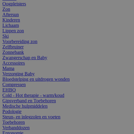
Oogpleisters
Zon
Aftersun
Kinderen
Lichaam
Lippen zon
Ski
Voorbereiding zon
Zelfbruiner
Zonnebank
Zwangerschap en Baby
Accessoires
Mama
Verzorging Baby
Bloedstelping en uitdrogen wonden
Compressen
EHBO
Cold - Hot therapie - warm/koud
Gipsverband en Toebehoren
Medische hulpmiddelen
Podologie
Steun- en inlegzolen en voeten
Toebehoren
Verbanddozen
Ergonomie