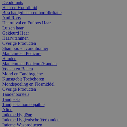
Deodorants
Haar en Hoofdhuid
Beschadigd haar en hoofdirritatie
Anti Roos
Haaruitval en Futloos Haar
Luizen haar
Gekleurd Haar
Haarvitaminen
Overige Producten
Shampoo en conditionner
Manicure en Pedicure
Handen
Manicure en Pedicure/Handen
Voeten en Benen
Mond en Tandhygiëne
Kunstgebit Toebehoren
Mondspoeling en Flosmiddel
Overige Producten
Tandenborstels
Tandpasta
Tandpasta homeopathie
Aften
Intieme Hygiëne
Intieme Hygienische Verbanden
Intieme Wasproducten