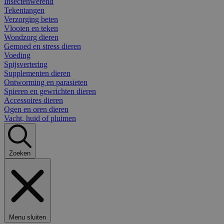
Insectenwerend
Tekentangen
Verzorging beten
Vlooien en teken
Wondzorg dieren
Gemoed en stress dieren
Voeding
Spijsvertering
Supplementen dieren
Ontworming en parasieten
Spieren en gewrichten dieren
Accessoires dieren
Ogen en oren dieren
Vacht, huid of pluimen
Zoeken
Menu sluiten