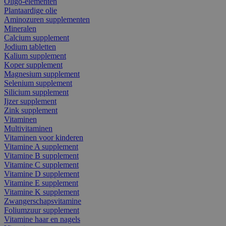
Oligo-elementen
Plantaardige olie
Aminozuren supplementen
Mineralen
Calcium supplement
Jodium tabletten
Kalium supplement
Koper supplement
Magnesium supplement
Selenium supplement
Silicium supplement
Ijzer supplement
Zink supplement
Vitaminen
Multivitaminen
Vitaminen voor kinderen
Vitamine A supplement
Vitamine B supplement
Vitamine C supplement
Vitamine D supplement
Vitamine E supplement
Vitamine K supplement
Zwangerschapsvitamine
Foliumzuur supplement
Vitamine haar en nagels