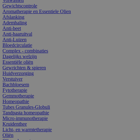
Volwassen
Gewichtscontrole
Aromatherapie en Essentiele Olien
Afslanking
Ademhaling
Anti-beet
Anti-haaruitval
Anti-Luizen
Bloedcirculatie
Complex - combinaties
Dagelijks welzijn
Essentiële oliën
Gewrichten & spieren
Huidverzorging
Verstuiver
Bachbloesem
Fytotherapie
Gemmotherapie
Homeopathie
Tubes Granules-Globuli
Tandpasta homeopathie
Micro-immunotherapie
Kruidenthee
Licht- en warmtetherapie
Oliën