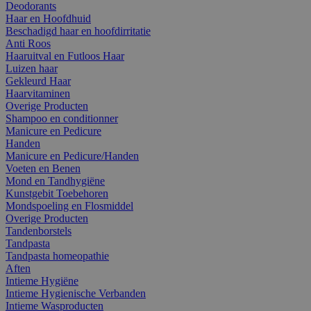
Deodorants
Haar en Hoofdhuid
Beschadigd haar en hoofdirritatie
Anti Roos
Haaruitval en Futloos Haar
Luizen haar
Gekleurd Haar
Haarvitaminen
Overige Producten
Shampoo en conditionner
Manicure en Pedicure
Handen
Manicure en Pedicure/Handen
Voeten en Benen
Mond en Tandhygiëne
Kunstgebit Toebehoren
Mondspoeling en Flosmiddel
Overige Producten
Tandenborstels
Tandpasta
Tandpasta homeopathie
Aften
Intieme Hygiëne
Intieme Hygienische Verbanden
Intieme Wasproducten