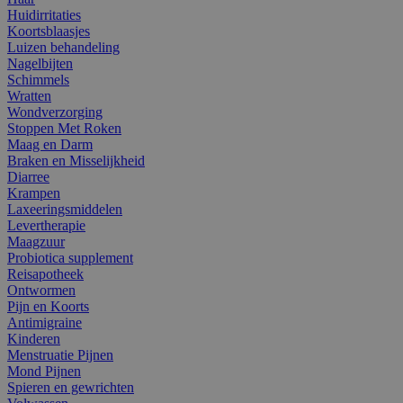
Huidirritaties
Koortsblaasjes
Luizen behandeling
Nagelbijten
Schimmels
Wratten
Wondverzorging
Stoppen Met Roken
Maag en Darm
Braken en Misselijkheid
Diarree
Krampen
Laxeeringsmiddelen
Levertherapie
Maagzuur
Probiotica supplement
Reisapotheek
Ontwormen
Pijn en Koorts
Antimigraine
Kinderen
Menstruatie Pijnen
Mond Pijnen
Spieren en gewrichten