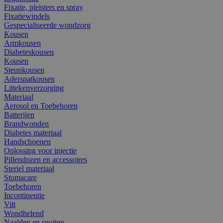
Fixatie, pleisters en spray
Fixatiewindels
Gespecialiseerde wondzorg
Kousen
Armkousen
Diabeteskousen
Kousen
Steunkousen
Aderspatkousen
Littekenverzorging
Materiaal
Aerosol en Toebehoren
Batterijen
Brandwonden
Diabetes materiaal
Handschoenen
Oplossing voor injectie
Pillendozen en accessoires
Steriel materiaal
Stomacare
Toebehoren
Incontinentie
Vilt
Wondhelend
Naalden en spuiten