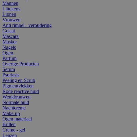
Mannen
Littekens
Lippen
Vrouwen
Anti rimpel - veroudering
Gelaat
Mascara
Masker
Nagels
Ogen
Parfum
Overige Producten
Serum
Psoriasis
Peeling en Scrub
Pigmentvlekken
Rode reactive huid
Wenkbrauwen
Normale huid
Nachtcreme
Make-up
Ogen materiaal
Brillen
Creme - gel
Lenzen