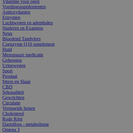
Vitamine voor ogen
Voedingssupplementen
Antioxydanten
Enzymen
Luchtwegen en ademhalen
Studeren en Examens
Neus
Bloedend Tandvlees
Coenzyme Q10 supplement
Huid
Menopauze medicatie
Geheugen
Urinewegen
Sport
Prostaat
Stress en Slaap
CBD
Seksualiteit
Gewrichten
Circulatie
Vermoeide benen
Cholesterol
Rode Rijst
Darmflora - metabolisme
Omega 3