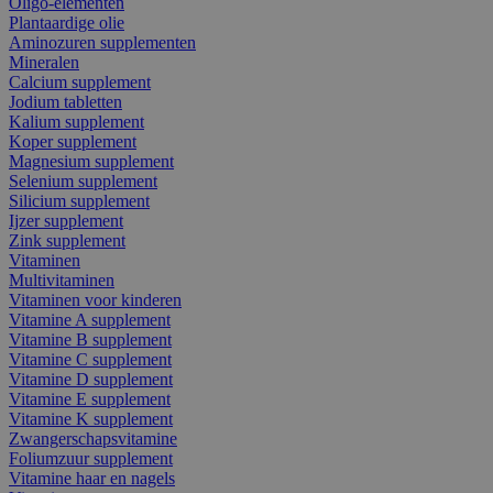
Oligo-elementen
Plantaardige olie
Aminozuren supplementen
Mineralen
Calcium supplement
Jodium tabletten
Kalium supplement
Koper supplement
Magnesium supplement
Selenium supplement
Silicium supplement
Ijzer supplement
Zink supplement
Vitaminen
Multivitaminen
Vitaminen voor kinderen
Vitamine A supplement
Vitamine B supplement
Vitamine C supplement
Vitamine D supplement
Vitamine E supplement
Vitamine K supplement
Zwangerschapsvitamine
Foliumzuur supplement
Vitamine haar en nagels