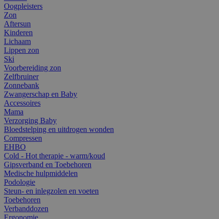
Oogpleisters
Zon
Aftersun
Kinderen
Lichaam
Lippen zon
Ski
Voorbereiding zon
Zelfbruiner
Zonnebank
Zwangerschap en Baby
Accessoires
Mama
Verzorging Baby
Bloedstelping en uitdrogen wonden
Compressen
EHBO
Cold - Hot therapie - warm/koud
Gipsverband en Toebehoren
Medische hulpmiddelen
Podologie
Steun- en inlegzolen en voeten
Toebehoren
Verbanddozen
Ergonomie