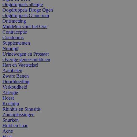
Oogdruppels allergie
Oogdruppels Droge Ogen
Oogdruppels Glaucoom
Ontsmetting
Middelen voor het Oor
Contraceptie
Condooms
Supplementen
Noodpil
Urinewegen en Prostaat
Overige geneesmiddelen
Hart en Vaatstelsel
Aambeien
Zware Benen
Doorbloeding
Verkoudheid
Allergie
Hoest
Keelpijn
Rhinitis en Sinusitis
Zoutoplossingen
Snurken
Huid en haar
Acne
Haar