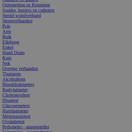
Ontsmetting en Reiniging
Sondes, baxters en catheters
Steriel wondverband
Steunverbanden
Pols
Arm
Buik
Elleboog
Enkel
Hand Duim
Knie
Nek
Overige verbanden
Thuistests
Alcoholtests
Bloeddrukmeters
Bodyfatmeter
Cholesteroltest
Drugtest
Glucosemeters
Hartslagmeter
Menopauzetest
Ovulatietest
Pedometer - stappenteller