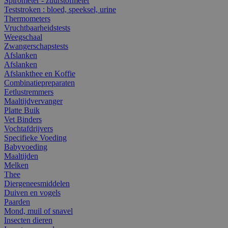
Spirometer - zuurstofmeter
Teststroken : bloed, speeksel, urine
Thermometers
Vruchtbaarheidstests
Weegschaal
Zwangerschapstests
Afslanken
Afslanken
Afslankthee en Koffie
Combinatiepreparaten
Eetlustremmers
Maaltijdvervanger
Platte Buik
Vet Binders
Vochtafdrijvers
Specifieke Voeding
Babyvoeding
Maaltijden
Melken
Thee
Diergeneesmiddelen
Duiven en vogels
Paarden
Mond, muil of snavel
Insecten dieren