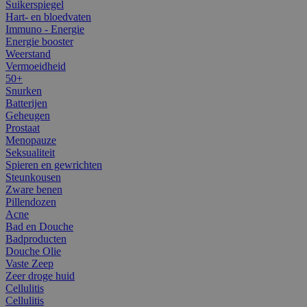
Suikerspiegel
Hart- en bloedvaten
Immuno - Energie
Energie booster
Weerstand
Vermoeidheid
50+
Snurken
Batterijen
Geheugen
Prostaat
Menopauze
Seksualiteit
Spieren en gewrichten
Steunkousen
Zware benen
Pillendozen
Acne
Bad en Douche
Badproducten
Douche Olie
Vaste Zeep
Zeer droge huid
Cellulitis
Cellulitis