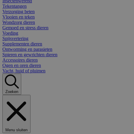
Insectenwerend
Tekentangen
Verzorging beten
Vlooien en teken
Wondzorg dieren
Gemoed en stress dieren
Voeding
Spijsvertering
Supplementen dieren
Ontworming en parasieten
Spieren en gewrichten dieren
Accessoires dieren
Ogen en oren dieren
Vacht, huid of pluimen
Zoeken
Menu sluiten