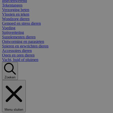
Insectenwerend
Tekentangen
Verzorging beten
Vlooien en teken
Wondzorg dieren
Gemoed en stress dieren
Voeding
Spijsvertering
Supplementen dieren
Ontworming en parasieten
Spieren en gewrichten dieren
Accessoires dieren
Ogen en oren dieren
Vacht, huid of pluimen
Zoeken
Menu sluiten