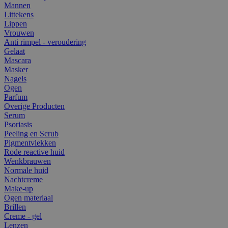
Mannen
Littekens
Lippen
Vrouwen
Anti rimpel - veroudering
Gelaat
Mascara
Masker
Nagels
Ogen
Parfum
Overige Producten
Serum
Psoriasis
Peeling en Scrub
Pigmentvlekken
Rode reactive huid
Wenkbrauwen
Normale huid
Nachtcreme
Make-up
Ogen materiaal
Brillen
Creme - gel
Lenzen