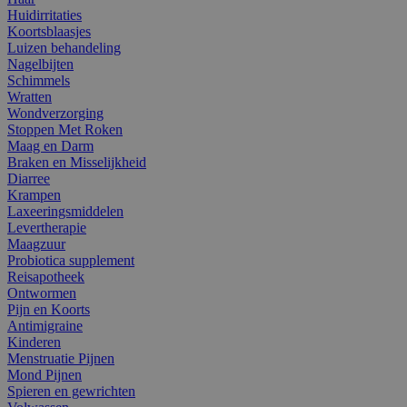
Huidirritaties
Koortsblaasjes
Luizen behandeling
Nagelbijten
Schimmels
Wratten
Wondverzorging
Stoppen Met Roken
Maag en Darm
Braken en Misselijkheid
Diarree
Krampen
Laxeeringsmiddelen
Levertherapie
Maagzuur
Probiotica supplement
Reisapotheek
Ontwormen
Pijn en Koorts
Antimigraine
Kinderen
Menstruatie Pijnen
Mond Pijnen
Spieren en gewrichten