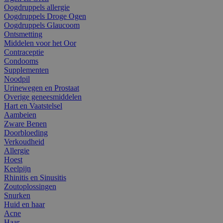
Oogdruppels allergie
Oogdruppels Droge Ogen
Oogdruppels Glaucoom
Ontsmetting
Middelen voor het Oor
Contraceptie
Condooms
Supplementen
Noodpil
Urinewegen en Prostaat
Overige geneesmiddelen
Hart en Vaatstelsel
Aambeien
Zware Benen
Doorbloeding
Verkoudheid
Allergie
Hoest
Keelpijn
Rhinitis en Sinusitis
Zoutoplossingen
Snurken
Huid en haar
Acne
Haar