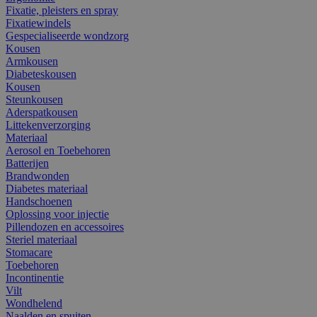
Fixatie, pleisters en spray
Fixatiewindels
Gespecialiseerde wondzorg
Kousen
Armkousen
Diabeteskousen
Kousen
Steunkousen
Aderspatkousen
Littekenverzorging
Materiaal
Aerosol en Toebehoren
Batterijen
Brandwonden
Diabetes materiaal
Handschoenen
Oplossing voor injectie
Pillendozen en accessoires
Steriel materiaal
Stomacare
Toebehoren
Incontinentie
Vilt
Wondhelend
Naalden en spuiten