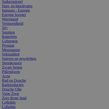
Suikerspiegel
Hart- en bloedvaten
Immuno - Energie
Energie booster
Weerstand
Vermoeidheid
50+
Snurken
Batterijen
Geheugen
Prostaat
Menopauze
Seksualiteit
Spieren en gewrichten
Steunkousen
Zware benen
Pillendozen
Acne
Bad en Douche
Badproducten
Douche Olie
Vaste Zeep
Zeer droge huid
Cellulitis
Cellulitis