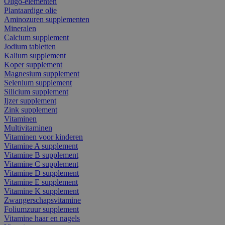
Oligo-elementen
Plantaardige olie
Aminozuren supplementen
Mineralen
Calcium supplement
Jodium tabletten
Kalium supplement
Koper supplement
Magnesium supplement
Selenium supplement
Silicium supplement
Ijzer supplement
Zink supplement
Vitaminen
Multivitaminen
Vitaminen voor kinderen
Vitamine A supplement
Vitamine B supplement
Vitamine C supplement
Vitamine D supplement
Vitamine E supplement
Vitamine K supplement
Zwangerschapsvitamine
Foliumzuur supplement
Vitamine haar en nagels