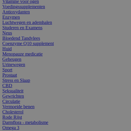
Vitamine voor ogen
Voedingssupplementen
Antioxydanten
Enzymen
Luchtwegen en ademhalen
Studeren en Examens
Neus
Bloedend Tandvlees
Coenzyme Q10 supplement
Huid
Menopauze medicatie
Geheugen
Urinewegen
Sport
Prostaat
Stress en Slaap
CBD
Seksualiteit
Gewrichten
Circulatie
Vermoeide benen
Cholesterol
Rode Rijst
Darmflora - metabolisme
Omega 3