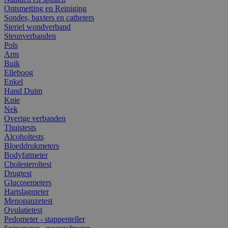
Ontsmetting en Reiniging
Sondes, baxters en catheters
Steriel wondverband
Steunverbanden
Pols
Arm
Buik
Elleboog
Enkel
Hand Duim
Knie
Nek
Overige verbanden
Thuistests
Alcoholtests
Bloeddrukmeters
Bodyfatmeter
Cholesteroltest
Drugtest
Glucosemeters
Hartslagmeter
Menopauzetest
Ovulatietest
Pedometer - stappenteller