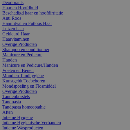
Deodorants
Haar en Hoofdhuid
Beschadigd haar en hoofdirritatie
Anti Roos
Haaruitval en Futloos Haar
Luizen haar
Gekleurd Haar
Haarvitaminen
Overige Producten
Shampoo en conditionner
Manicure en Pedicure
Handen
Manicure en Pedicure/Handen
Voeten en Benen
Mond en Tandhygiëne
Kunstgebit Toebehoren
Mondspoeling en Flosmiddel
Overige Producten
Tandenborstels
Tandpasta
Tandpasta homeopathie
Aften
Intieme Hygiëne
Intieme Hygienische Verbanden
Intieme Wasproducten