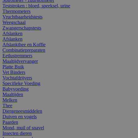
Spirometer - zuurstofmeter
Teststroken : bloed, speeksel, urine
Thermometers
Vruchtbaarheidstests
Weegschaal
Zwangerschapstests
Afslanken
Afslanken
Afslankthee en Koffie
Combinatiepreparaten
Eetlustremmers
Maaltijdvervanger
Platte Buik
Vet Binders
Vochtafdrijvers
Specifieke Voeding
Babyvoeding
Maaltijden
Melken
Thee
Diergeneesmiddelen
Duiven en vogels
Paarden
Mond, muil of snavel
Insecten dieren