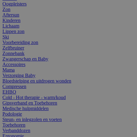
Oogpleisters
Zon
Aftersun
Kinderen
Lichaam
Lippen zon
Ski
Voorbereiding zon
Zelfbruiner
Zonnebank
Zwangerschap en Baby
Accessoires
Mama
Verzorging Baby
Bloedstelping en uitdrogen wonden
Compressen
EHBO
Cold - Hot therapie - warm/koud
Gipsverband en Toebehoren
Medische hulpmiddelen
Podologie
Steun- en inlegzolen en voeten
Toebehoren
Verbanddozen
Ergonomie