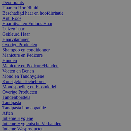
Deodorants
Haar en Hoofdhuid
Beschadigd haar en hoofdirritatie
Anti Roos
Haaruitval en Futloos Haar
Luizen haar
Gekleurd Haar
Haarvitaminen
Overige Producten
Shampoo en conditionner
Manicure en Pedicure
Handen
Manicure en Pedicure/Handen
Voeten en Benen
Mond en Tandhygiëne
Kunstgebit Toebehoren
Mondspoeling en Flosmiddel
Overige Producten
Tandenborstels
Tandpasta
Tandpasta homeopathie
Aften
Intieme Hygiëne
Intieme Hygienische Verbanden
Intieme Wasproducten