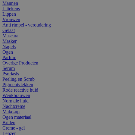
Mannen
Littekens
Lippen
Vrouwen
Anti rimpel - veroudering
Gelaat
Mascara
Masker
Nagels
Ogen
Parfum
Overige Producten
Serum
Psoriasis
Peeling en Scrub
Pigmentvlekken
Rode reactive huid
Wenkbrauwen
Normale huid
Nachtcreme
Make-up
Ogen materiaal
Brillen
Creme - gel
Lenzen