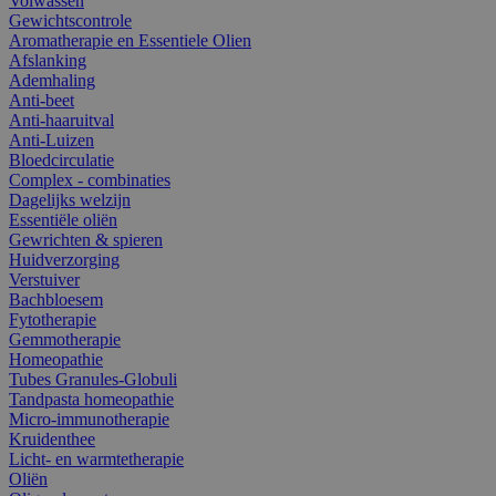
Volwassen
Gewichtscontrole
Aromatherapie en Essentiele Olien
Afslanking
Ademhaling
Anti-beet
Anti-haaruitval
Anti-Luizen
Bloedcirculatie
Complex - combinaties
Dagelijks welzijn
Essentiële oliën
Gewrichten & spieren
Huidverzorging
Verstuiver
Bachbloesem
Fytotherapie
Gemmotherapie
Homeopathie
Tubes Granules-Globuli
Tandpasta homeopathie
Micro-immunotherapie
Kruidenthee
Licht- en warmtetherapie
Oliën