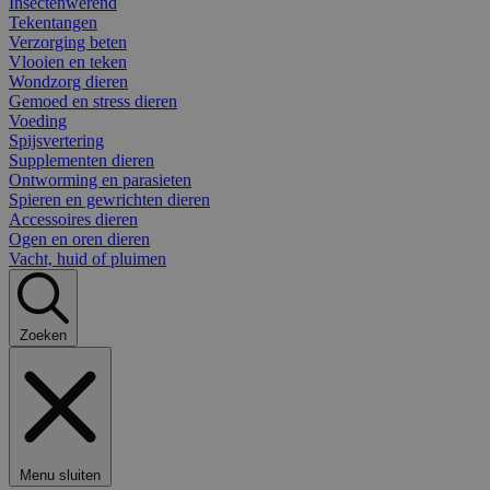
Insectenwerend
Tekentangen
Verzorging beten
Vlooien en teken
Wondzorg dieren
Gemoed en stress dieren
Voeding
Spijsvertering
Supplementen dieren
Ontworming en parasieten
Spieren en gewrichten dieren
Accessoires dieren
Ogen en oren dieren
Vacht, huid of pluimen
Zoeken
Menu sluiten