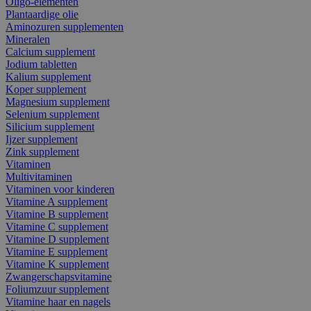
Oligo-elementen
Plantaardige olie
Aminozuren supplementen
Mineralen
Calcium supplement
Jodium tabletten
Kalium supplement
Koper supplement
Magnesium supplement
Selenium supplement
Silicium supplement
Ijzer supplement
Zink supplement
Vitaminen
Multivitaminen
Vitaminen voor kinderen
Vitamine A supplement
Vitamine B supplement
Vitamine C supplement
Vitamine D supplement
Vitamine E supplement
Vitamine K supplement
Zwangerschapsvitamine
Foliumzuur supplement
Vitamine haar en nagels