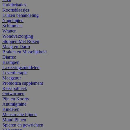
Huidirritaties
Koortsblaasjes
Luizen behandeling
Nagelbijten
Schimmels
Wratten
Wondverzorging
Stoppen Met Roken
Maag en Darm
Braken en Misselijkheid
Diarree
Krampen
Laxeeringsmiddelen
Levertherapie
Maagzuur
Probiotica supplement
Reisapotheek
Ontwormen
Pijn en Koorts
Antimigraine
Kinderen
Menstruatie Pijnen
Mond Pijnen
Spieren en gewrichten