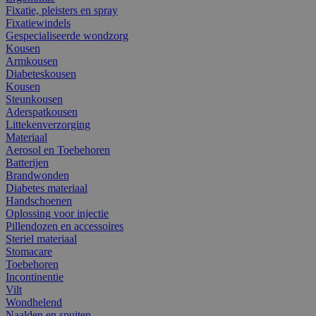
Fixatie, pleisters en spray
Fixatiewindels
Gespecialiseerde wondzorg
Kousen
Armkousen
Diabeteskousen
Kousen
Steunkousen
Aderspatkousen
Littekenverzorging
Materiaal
Aerosol en Toebehoren
Batterijen
Brandwonden
Diabetes materiaal
Handschoenen
Oplossing voor injectie
Pillendozen en accessoires
Steriel materiaal
Stomacare
Toebehoren
Incontinentie
Vilt
Wondhelend
Naalden en spuiten