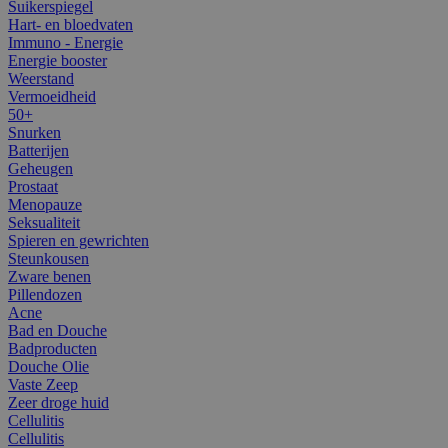
Suikerspiegel
Hart- en bloedvaten
Immuno - Energie
Energie booster
Weerstand
Vermoeidheid
50+
Snurken
Batterijen
Geheugen
Prostaat
Menopauze
Seksualiteit
Spieren en gewrichten
Steunkousen
Zware benen
Pillendozen
Acne
Bad en Douche
Badproducten
Douche Olie
Vaste Zeep
Zeer droge huid
Cellulitis
Cellulitis