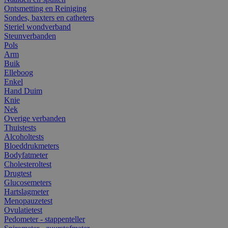
Ontsmetting en Reiniging
Sondes, baxters en catheters
Steriel wondverband
Steunverbanden
Pols
Arm
Buik
Elleboog
Enkel
Hand Duim
Knie
Nek
Overige verbanden
Thuistests
Alcoholtests
Bloeddrukmeters
Bodyfatmeter
Cholesteroltest
Drugtest
Glucosemeters
Hartslagmeter
Menopauzetest
Ovulatietest
Pedometer - stappenteller