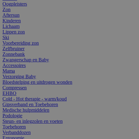
Oogpleisters
Zon
Aftersun
Kinderen
Lichaam
Lippen zon
Ski
Voorbereiding zon
Zelfbruiner
Zonnebank
Zwangerschap en Baby
Accessoires
Mama
Verzorging Baby
Bloedstelping en uitdrogen wonden
Compressen
EHBO
Cold - Hot therapie - warm/koud
Gipsverband en Toebehoren
Medische hulpmiddelen
Podologie
Steun- en inlegzolen en voeten
Toebehoren
Verbanddozen
Ergonomie