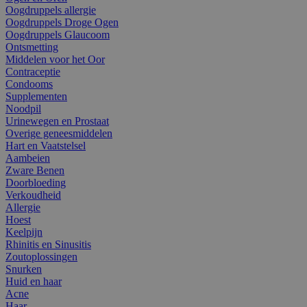
Oogdruppels allergie
Oogdruppels Droge Ogen
Oogdruppels Glaucoom
Ontsmetting
Middelen voor het Oor
Contraceptie
Condooms
Supplementen
Noodpil
Urinewegen en Prostaat
Overige geneesmiddelen
Hart en Vaatstelsel
Aambeien
Zware Benen
Doorbloeding
Verkoudheid
Allergie
Hoest
Keelpijn
Rhinitis en Sinusitis
Zoutoplossingen
Snurken
Huid en haar
Acne
Haar