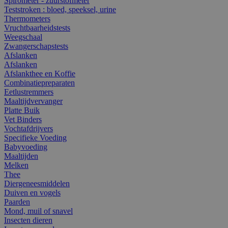
Spirometer - zuurstofmeter
Teststroken : bloed, speeksel, urine
Thermometers
Vruchtbaarheidstests
Weegschaal
Zwangerschapstests
Afslanken
Afslanken
Afslankthee en Koffie
Combinatiepreparaten
Eetlustremmers
Maaltijdvervanger
Platte Buik
Vet Binders
Vochtafdrijvers
Specifieke Voeding
Babyvoeding
Maaltijden
Melken
Thee
Diergeneesmiddelen
Duiven en vogels
Paarden
Mond, muil of snavel
Insecten dieren