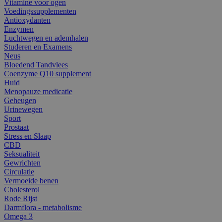
Vitamine voor ogen
Voedingssupplementen
Antioxydanten
Enzymen
Luchtwegen en ademhalen
Studeren en Examens
Neus
Bloedend Tandvlees
Coenzyme Q10 supplement
Huid
Menopauze medicatie
Geheugen
Urinewegen
Sport
Prostaat
Stress en Slaap
CBD
Seksualiteit
Gewrichten
Circulatie
Vermoeide benen
Cholesterol
Rode Rijst
Darmflora - metabolisme
Omega 3