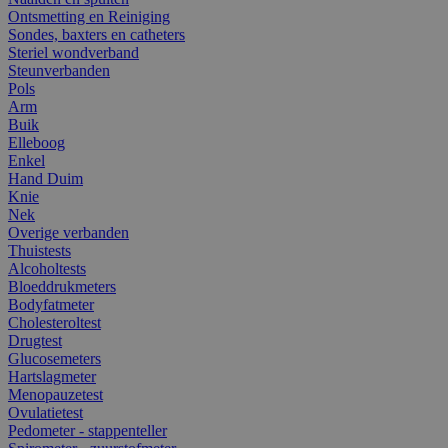
Ontsmetting en Reiniging
Sondes, baxters en catheters
Steriel wondverband
Steunverbanden
Pols
Arm
Buik
Elleboog
Enkel
Hand Duim
Knie
Nek
Overige verbanden
Thuistests
Alcoholtests
Bloeddrukmeters
Bodyfatmeter
Cholesteroltest
Drugtest
Glucosemeters
Hartslagmeter
Menopauzetest
Ovulatietest
Pedometer - stappenteller