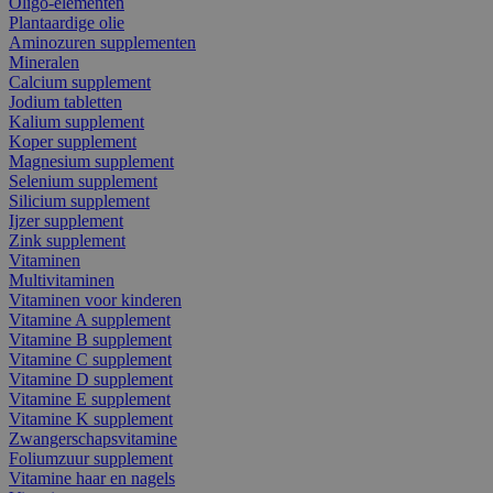
Oligo-elementen
Plantaardige olie
Aminozuren supplementen
Mineralen
Calcium supplement
Jodium tabletten
Kalium supplement
Koper supplement
Magnesium supplement
Selenium supplement
Silicium supplement
Ijzer supplement
Zink supplement
Vitaminen
Multivitaminen
Vitaminen voor kinderen
Vitamine A supplement
Vitamine B supplement
Vitamine C supplement
Vitamine D supplement
Vitamine E supplement
Vitamine K supplement
Zwangerschapsvitamine
Foliumzuur supplement
Vitamine haar en nagels