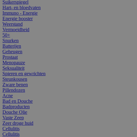
Suikerspiegel
Hart- en bloedvaten
Immuno - Energie
Energie booster
Weerstand
Vermoeidheid
50+
Snurken
Batterijen
Geheugen
Prostaat
Menopauze
Seksualiteit
Spieren en gewrichten
Steunkousen
Zware benen
Pillendozen
Acne
Bad en Douche
Badproducten
Douche Olie
Vaste Zeep
Zeer droge huid
Cellulitis
Cellulitis