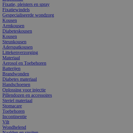
Fixatie, pleisters en spray
Fixatiewindels
Gespecialiseerde wondzorg
Kousen
Armkousen
Diabeteskousen
Kousen
Steunkousen
Aderspatkousen
Littekenverzorging
Materiaal
Aerosol en Toebehoren
Batterijen
Brandwonden
Diabetes materiaal
Handschoenen
Oplossing voor injectie
Pillendozen en accessoires
Steriel materiaal
Stomacare
Toebehoren
Incontinentie
Vilt
Wondhelend
Naalden en spuiten