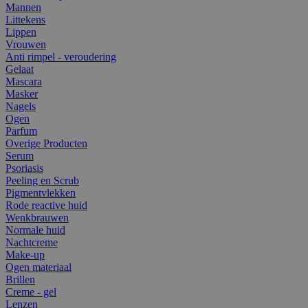
Mannen
Littekens
Lippen
Vrouwen
Anti rimpel - veroudering
Gelaat
Mascara
Masker
Nagels
Ogen
Parfum
Overige Producten
Serum
Psoriasis
Peeling en Scrub
Pigmentvlekken
Rode reactive huid
Wenkbrauwen
Normale huid
Nachtcreme
Make-up
Ogen materiaal
Brillen
Creme - gel
Lenzen