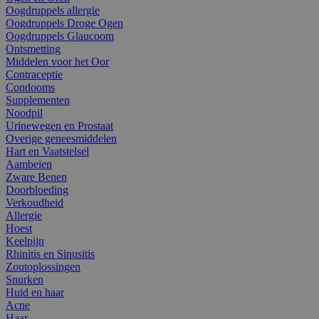
Oogdruppels allergie
Oogdruppels Droge Ogen
Oogdruppels Glaucoom
Ontsmetting
Middelen voor het Oor
Contraceptie
Condooms
Supplementen
Noodpil
Urinewegen en Prostaat
Overige geneesmiddelen
Hart en Vaatstelsel
Aambeien
Zware Benen
Doorbloeding
Verkoudheid
Allergie
Hoest
Keelpijn
Rhinitis en Sinusitis
Zoutoplossingen
Snurken
Huid en haar
Acne
Haar