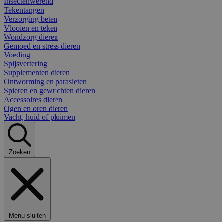
Insectenwerend
Tekentangen
Verzorging beten
Vlooien en teken
Wondzorg dieren
Gemoed en stress dieren
Voeding
Spijsvertering
Supplementen dieren
Ontworming en parasieten
Spieren en gewrichten dieren
Accessoires dieren
Ogen en oren dieren
Vacht, huid of pluimen
Zoeken
Menu sluiten