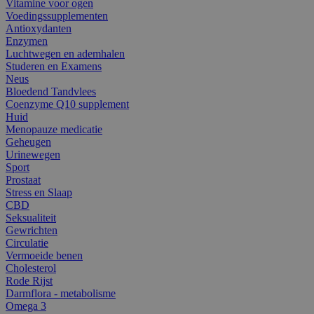
Vitamine voor ogen
Voedingssupplementen
Antioxydanten
Enzymen
Luchtwegen en ademhalen
Studeren en Examens
Neus
Bloedend Tandvlees
Coenzyme Q10 supplement
Huid
Menopauze medicatie
Geheugen
Urinewegen
Sport
Prostaat
Stress en Slaap
CBD
Seksualiteit
Gewrichten
Circulatie
Vermoeide benen
Cholesterol
Rode Rijst
Darmflora - metabolisme
Omega 3