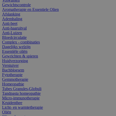
Volwassen
Gewichtscontrole
Aromatherapie en Essentiele Olien
Afslanking
Ademhaling
Anti-beet
Anti-haaruitval
Anti-Luizen
Bloedcirculatie
Complex - combinaties
Dagelijks welzijn
Essentiële oliën
Gewrichten & spieren
Huidverzorging
Verstuiver
Bachbloesem
Fytotherapie
Gemmotherapie
Homeopathie
Tubes Granules-Globuli
Tandpasta homeopathie
Micro-immunotherapie
Kruidenthee
Licht- en warmtetherapie
Oliën