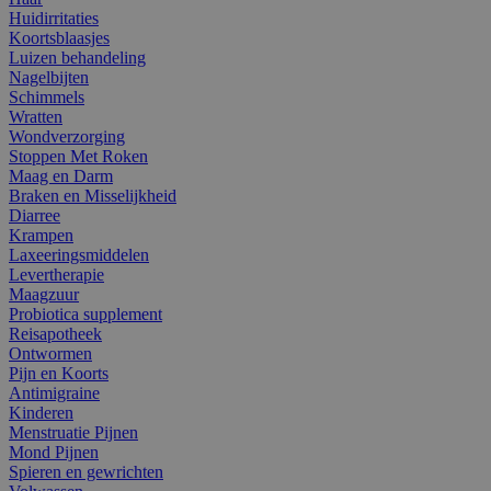
Huidirritaties
Koortsblaasjes
Luizen behandeling
Nagelbijten
Schimmels
Wratten
Wondverzorging
Stoppen Met Roken
Maag en Darm
Braken en Misselijkheid
Diarree
Krampen
Laxeeringsmiddelen
Levertherapie
Maagzuur
Probiotica supplement
Reisapotheek
Ontwormen
Pijn en Koorts
Antimigraine
Kinderen
Menstruatie Pijnen
Mond Pijnen
Spieren en gewrichten