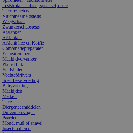
Spirometer - zuurstofmeter
Teststroken : bloed, speeksel, urine
Thermometers
Vruchtbaarheidstests
Weegschaal
Zwangerschapstests
Afslanken
Afslanken
Afslankthee en Koffie
Combinatiepreparaten
Eetlustremmers
Maaltijdvervanger
Platte Buik
Vet Binders
Vochtafdrijvers
Specifieke Voeding
Babyvoeding
Maaltijden
Melken
Thee
Diergeneesmiddelen
Duiven en vogels
Paarden
Mond, muil of snavel
Insecten dieren