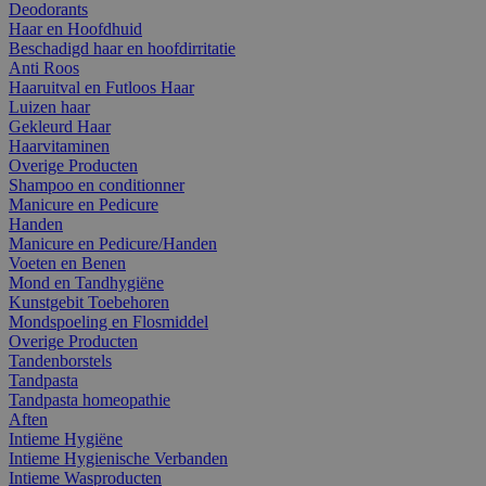
Deodorants
Haar en Hoofdhuid
Beschadigd haar en hoofdirritatie
Anti Roos
Haaruitval en Futloos Haar
Luizen haar
Gekleurd Haar
Haarvitaminen
Overige Producten
Shampoo en conditionner
Manicure en Pedicure
Handen
Manicure en Pedicure/Handen
Voeten en Benen
Mond en Tandhygiëne
Kunstgebit Toebehoren
Mondspoeling en Flosmiddel
Overige Producten
Tandenborstels
Tandpasta
Tandpasta homeopathie
Aften
Intieme Hygiëne
Intieme Hygienische Verbanden
Intieme Wasproducten