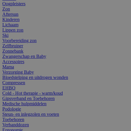
Oogpleisters
Zon
Aftersun
Kinderen
Lichaam
Lippen zon
Ski
Voorbereiding zon
Zelfbruiner
Zonnebank
Zwangerschap en Baby
Accessoires
Mama
Verzorging Baby
Bloedstelping en uitdrogen wonden
Compressen
EHBO
Cold - Hot therapie - warm/koud
Gipsverband en Toebehoren
Medische hulpmiddelen
Podologie
Steun- en inlegzolen en voeten
Toebehoren
Verbanddozen
Ergonomie