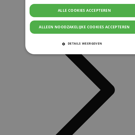
ALLE COOKIES ACCEPTEREN
ALLEEN NOODZAKELIJKE COOKIES ACCEPTEREN
DETAILS WEERGEVEN
STRIKT NOODZAKELIJKE COOKIES
PRESTATIE COOKIES
TARGETING COOKIES
FUNCTIONELE COOKIES
Strikt noodzakelijke cookies
Prestatie cookies