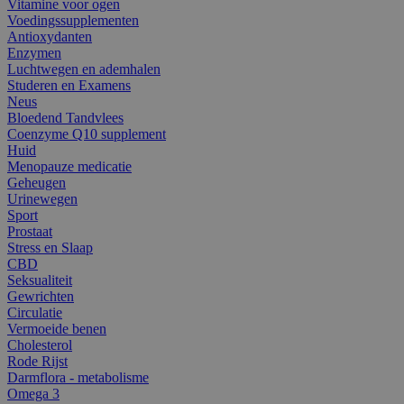
Vitamine voor ogen
Voedingssupplementen
Antioxydanten
Enzymen
Luchtwegen en ademhalen
Studeren en Examens
Neus
Bloedend Tandvlees
Coenzyme Q10 supplement
Huid
Menopauze medicatie
Geheugen
Urinewegen
Sport
Prostaat
Stress en Slaap
CBD
Seksualiteit
Gewrichten
Circulatie
Vermoeide benen
Cholesterol
Rode Rijst
Darmflora - metabolisme
Omega 3