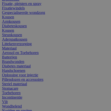
Fixatie, pleisters en spray
Fixatiewindels
Gespecialiseerde wondzorg
Kousen
Armkousen
Diabeteskousen
Kousen
Steunkousen
Aderspatkousen
Littekenverzorging
Materiaal
Aerosol en Toebehoren
Batterijen
Brandwonden
Diabetes materiaal
Handschoenen
Oplossing voor injectie
Pillendozen en accessoires
Steriel materiaal
Stomacare
Toebehoren
Incontinentie
Vilt
Wondhelend
Naalden en spuiten