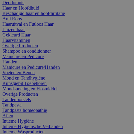
Deodorants
Haar en Hoofdhuid
Beschadigd haar en hoofdirritatie
Anti Roos
Haaruitval en Futloos Haar
Luizen haar
Gekleurd Haar
Haarvitaminen
Overige Producten
Shampoo en conditionner
Manicure en Pedicure
Handen
Manicure en Pedicure/Handen
Voeten en Benen
Mond en Tandhygiëne
Kunstgebit Toebehoren
Mondspoeling en Flosmiddel
Overige Producten
Tandenborstels
Tandpasta
Tandpasta homeopathie
Aften
Intieme Hygiëne
Intieme Hygienische Verbanden
Intieme Wasproducten