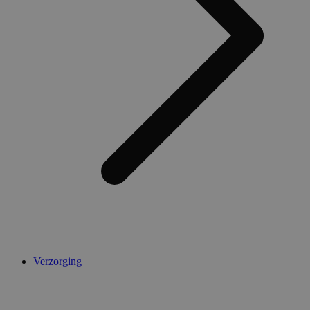
AWSALBCORS
1 week
Amazon.com Inc.
widget-
mediator.zopim.com
CookieScriptConsent
5 maanden 4
CookieScript
weken
.medibib.nl
Verzorging
Aanbieder