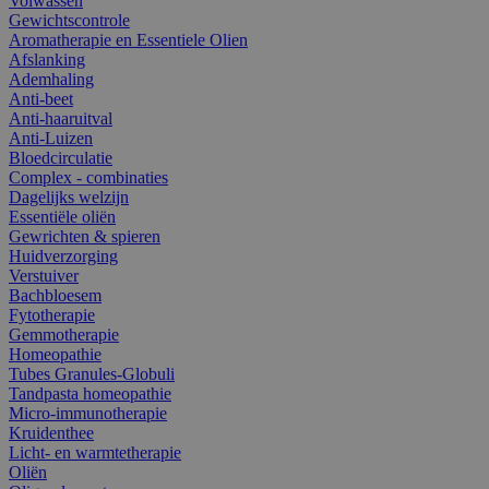
Volwassen
Gewichtscontrole
Aromatherapie en Essentiele Olien
Afslanking
Ademhaling
Anti-beet
Anti-haaruitval
Anti-Luizen
Bloedcirculatie
Complex - combinaties
Dagelijks welzijn
Essentiële oliën
Gewrichten & spieren
Huidverzorging
Verstuiver
Bachbloesem
Fytotherapie
Gemmotherapie
Homeopathie
Tubes Granules-Globuli
Tandpasta homeopathie
Micro-immunotherapie
Kruidenthee
Licht- en warmtetherapie
Oliën