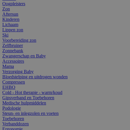
Oogpleisters
Zon
Aftersun
Kinderen
Lichaam
Lippen zon
Ski
Voorbereiding zon
Zelfbruiner
Zonnebank
Zwangerschap en Baby
Accessoires
Mama
Verzorging Baby
Bloedstelping en uitdrogen wonden
Compressen
EHBO
Cold - Hot therapie - warm/koud
Gipsverband en Toebehoren
Medische hulpmiddelen
Podologie
Steun- en inlegzolen en voeten
Toebehoren
Verbanddozen
Ergonomie