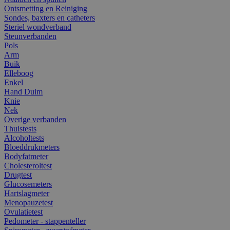
Ontsmetting en Reiniging
Sondes, baxters en catheters
Steriel wondverband
Steunverbanden
Pols
Arm
Buik
Elleboog
Enkel
Hand Duim
Knie
Nek
Overige verbanden
Thuistests
Alcoholtests
Bloeddrukmeters
Bodyfatmeter
Cholesteroltest
Drugtest
Glucosemeters
Hartslagmeter
Menopauzetest
Ovulatietest
Pedometer - stappenteller