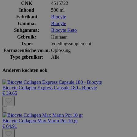
CNK
4515722
Inhoud
500 ml
Fabrikant
Biocyte
Gamma:
Biocyte
Subgamma:
Biocyte Keto
Gebruik:
Humaan
Type:
Voedingssupplement
Farmaceutische vorm:
Oplossing
Type gebruiker:
Alle
Anderen kochten ook
Biocyte Collagen Express Capsule 180 - Biocyte
€ 39,65
Biocyte Collagen Max Marin Pot 10 gr
€ 64,91