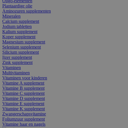
Oligo-elementen
Plantaardige olie
Aminozuren supplementen
Mineralen
Calcium supplement
Jodium tabletten
Kalium supplement
Koper supplement
Magnesium supplement
Selenium supplement
Silicium supplement
Ijzer supplement
Zink supplement
Vitaminen
Multivitaminen
Vitaminen voor kinderen
Vitamine A supplement
Vitamine B supplement
Vitamine C supplement
Vitamine D supplement
Vitamine E supplement
Vitamine K supplement
Zwangerschapsvitamine
Foliumzuur supplement
Vitamine haar en nagels