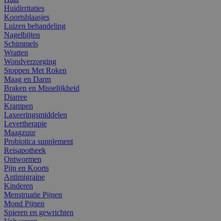
Huidirritaties
Koortsblaasjes
Luizen behandeling
Nagelbijten
Schimmels
Wratten
Wondverzorging
Stoppen Met Roken
Maag en Darm
Braken en Misselijkheid
Diarree
Krampen
Laxeeringsmiddelen
Levertherapie
Maagzuur
Probiotica supplement
Reisapotheek
Ontwormen
Pijn en Koorts
Antimigraine
Kinderen
Menstruatie Pijnen
Mond Pijnen
Spieren en gewrichten