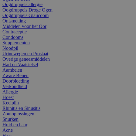
Oogdruppels allergie
Oogdruppels Droge Ogen
Oogdruppels Glaucoom
Ontsmetting
Middelen voor het Oor
Contraceptie
Condooms
Supplementen
Noodpil
Urinewegen en Prostaat
Overige geneesmiddelen
Hart en Vaatstelsel
Aambeien
Zware Benen
Doorbloeding
Verkoudheid
Allergie
Hoest
Keelpijn
Rhinitis en Sinusitis
Zoutoplossingen
Snurken
Huid en haar
Acne
Haar