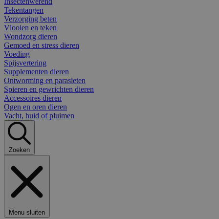
Insectenwerend
Tekentangen
Verzorging beten
Vlooien en teken
Wondzorg dieren
Gemoed en stress dieren
Voeding
Spijsvertering
Supplementen dieren
Ontworming en parasieten
Spieren en gewrichten dieren
Accessoires dieren
Ogen en oren dieren
Vacht, huid of pluimen
Zoeken
Menu sluiten