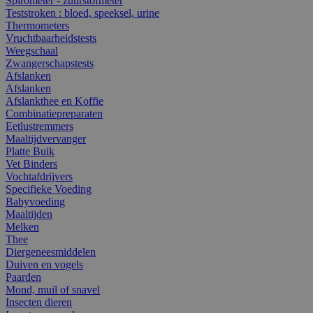
Spirometer - zuurstofmeter
Teststroken : bloed, speeksel, urine
Thermometers
Vruchtbaarheidstests
Weegschaal
Zwangerschapstests
Afslanken
Afslanken
Afslankthee en Koffie
Combinatiepreparaten
Eetlustremmers
Maaltijdvervanger
Platte Buik
Vet Binders
Vochtafdrijvers
Specifieke Voeding
Babyvoeding
Maaltijden
Melken
Thee
Diergeneesmiddelen
Duiven en vogels
Paarden
Mond, muil of snavel
Insecten dieren