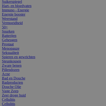
Suikerspiegel
Hart- en bloedvaten
Immuno - Energie
Energie booster
Weerstand
Vermoeidheid
50+
Snurken
Batterijen
Geheugen
Prostaat
Menopauze
Seksualiteit
Spieren en gewrichten
Steunkousen
Zware benen
Pillendozen
Acne
Bad en Douche
Badproducten
Douche Olie
Vaste Zeep
Zeer droge huid
Cellulitis
Cellulitis