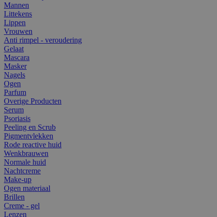
Mannen
Littekens
Lippen
Vrouwen
Anti rimpel - veroudering
Gelaat
Mascara
Masker
Nagels
Ogen
Parfum
Overige Producten
Serum
Psoriasis
Peeling en Scrub
Pigmentvlekken
Rode reactive huid
Wenkbrauwen
Normale huid
Nachtcreme
Make-up
Ogen materiaal
Brillen
Creme - gel
Lenzen