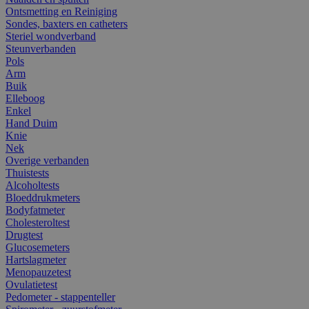
Ontsmetting en Reiniging
Sondes, baxters en catheters
Steriel wondverband
Steunverbanden
Pols
Arm
Buik
Elleboog
Enkel
Hand Duim
Knie
Nek
Overige verbanden
Thuistests
Alcoholtests
Bloeddrukmeters
Bodyfatmeter
Cholesteroltest
Drugtest
Glucosemeters
Hartslagmeter
Menopauzetest
Ovulatietest
Pedometer - stappenteller