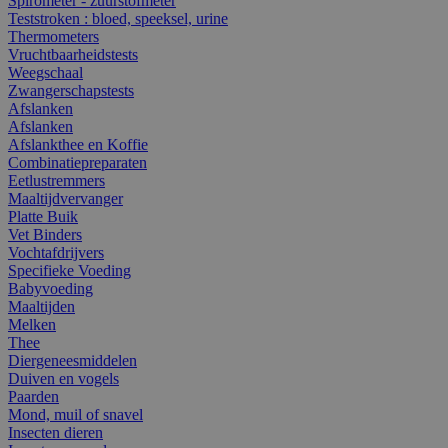
Spirometer - zuurstofmeter
Teststroken : bloed, speeksel, urine
Thermometers
Vruchtbaarheidstests
Weegschaal
Zwangerschapstests
Afslanken
Afslanken
Afslankthee en Koffie
Combinatiepreparaten
Eetlustremmers
Maaltijdvervanger
Platte Buik
Vet Binders
Vochtafdrijvers
Specifieke Voeding
Babyvoeding
Maaltijden
Melken
Thee
Diergeneesmiddelen
Duiven en vogels
Paarden
Mond, muil of snavel
Insecten dieren