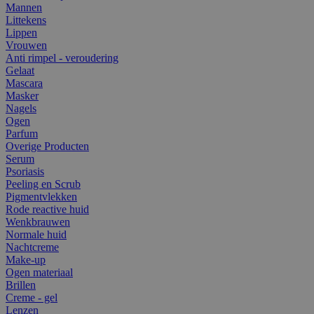
Mannen
Littekens
Lippen
Vrouwen
Anti rimpel - veroudering
Gelaat
Mascara
Masker
Nagels
Ogen
Parfum
Overige Producten
Serum
Psoriasis
Peeling en Scrub
Pigmentvlekken
Rode reactive huid
Wenkbrauwen
Normale huid
Nachtcreme
Make-up
Ogen materiaal
Brillen
Creme - gel
Lenzen