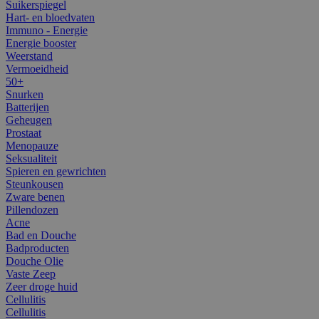
Suikerspiegel
Hart- en bloedvaten
Immuno - Energie
Energie booster
Weerstand
Vermoeidheid
50+
Snurken
Batterijen
Geheugen
Prostaat
Menopauze
Seksualiteit
Spieren en gewrichten
Steunkousen
Zware benen
Pillendozen
Acne
Bad en Douche
Badproducten
Douche Olie
Vaste Zeep
Zeer droge huid
Cellulitis
Cellulitis