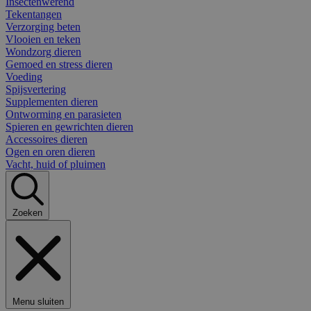
Insectenwerend
Tekentangen
Verzorging beten
Vlooien en teken
Wondzorg dieren
Gemoed en stress dieren
Voeding
Spijsvertering
Supplementen dieren
Ontworming en parasieten
Spieren en gewrichten dieren
Accessoires dieren
Ogen en oren dieren
Vacht, huid of pluimen
Zoeken
Menu sluiten