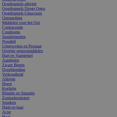
Oogdruppels allergie
Oogdruppels Droge Ogen
Oogdruppels Glaucoom
Ontsmetting
Middelen voor het Oor
Contraceptie
Condooms
Supplementen
Noodpil
Urinewegen en Prostaat
Overige geneesmiddelen
Hart en Vaatstelsel
Aambeien
Zware Benen
Doorbloeding
Verkoudheid
Allergie
Hoest
Keelpijn
Rhinitis en Sinusitis
Zoutoplossingen
Snurken
Huid en haar
Acne
Haar