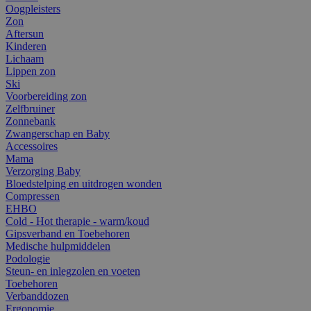
Oogpleisters
Zon
Aftersun
Kinderen
Lichaam
Lippen zon
Ski
Voorbereiding zon
Zelfbruiner
Zonnebank
Zwangerschap en Baby
Accessoires
Mama
Verzorging Baby
Bloedstelping en uitdrogen wonden
Compressen
EHBO
Cold - Hot therapie - warm/koud
Gipsverband en Toebehoren
Medische hulpmiddelen
Podologie
Steun- en inlegzolen en voeten
Toebehoren
Verbanddozen
Ergonomie