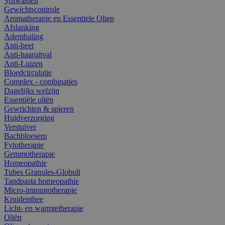
Volwassen
Gewichtscontrole
Aromatherapie en Essentiele Olien
Afslanking
Ademhaling
Anti-beet
Anti-haaruitval
Anti-Luizen
Bloedcirculatie
Complex - combinaties
Dagelijks welzijn
Essentiële oliën
Gewrichten & spieren
Huidverzorging
Verstuiver
Bachbloesem
Fytotherapie
Gemmotherapie
Homeopathie
Tubes Granules-Globuli
Tandpasta homeopathie
Micro-immunotherapie
Kruidenthee
Licht- en warmtetherapie
Oliën