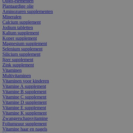
Oligo-elementen
Plantaardige olie
Aminozuren supplementen
Mineralen
Calcium supplement
Jodium tabletten
Kalium supplement
Koper supplement
Magnesium supplement
Selenium supplement
Silicium supplement
Ijzer supplement
Zink supplement
Vitaminen
Multivitaminen
Vitaminen voor kinderen
Vitamine A supplement
Vitamine B supplement
Vitamine C supplement
Vitamine D supplement
Vitamine E supplement
Vitamine K supplement
Zwangerschapsvitamine
Foliumzuur supplement
Vitamine haar en nagels