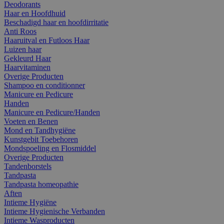
Deodorants
Haar en Hoofdhuid
Beschadigd haar en hoofdirritatie
Anti Roos
Haaruitval en Futloos Haar
Luizen haar
Gekleurd Haar
Haarvitaminen
Overige Producten
Shampoo en conditionner
Manicure en Pedicure
Handen
Manicure en Pedicure/Handen
Voeten en Benen
Mond en Tandhygiëne
Kunstgebit Toebehoren
Mondspoeling en Flosmiddel
Overige Producten
Tandenborstels
Tandpasta
Tandpasta homeopathie
Aften
Intieme Hygiëne
Intieme Hygienische Verbanden
Intieme Wasproducten