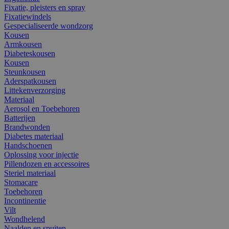
Fixatie, pleisters en spray
Fixatiewindels
Gespecialiseerde wondzorg
Kousen
Armkousen
Diabeteskousen
Kousen
Steunkousen
Aderspatkousen
Littekenverzorging
Materiaal
Aerosol en Toebehoren
Batterijen
Brandwonden
Diabetes materiaal
Handschoenen
Oplossing voor injectie
Pillendozen en accessoires
Steriel materiaal
Stomacare
Toebehoren
Incontinentie
Vilt
Wondhelend
Naalden en spuiten