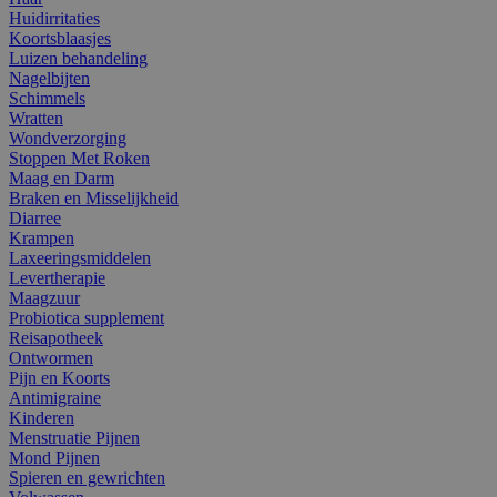
Huidirritaties
Koortsblaasjes
Luizen behandeling
Nagelbijten
Schimmels
Wratten
Wondverzorging
Stoppen Met Roken
Maag en Darm
Braken en Misselijkheid
Diarree
Krampen
Laxeeringsmiddelen
Levertherapie
Maagzuur
Probiotica supplement
Reisapotheek
Ontwormen
Pijn en Koorts
Antimigraine
Kinderen
Menstruatie Pijnen
Mond Pijnen
Spieren en gewrichten