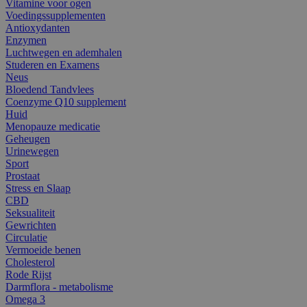
Vitamine voor ogen
Voedingssupplementen
Antioxydanten
Enzymen
Luchtwegen en ademhalen
Studeren en Examens
Neus
Bloedend Tandvlees
Coenzyme Q10 supplement
Huid
Menopauze medicatie
Geheugen
Urinewegen
Sport
Prostaat
Stress en Slaap
CBD
Seksualiteit
Gewrichten
Circulatie
Vermoeide benen
Cholesterol
Rode Rijst
Darmflora - metabolisme
Omega 3