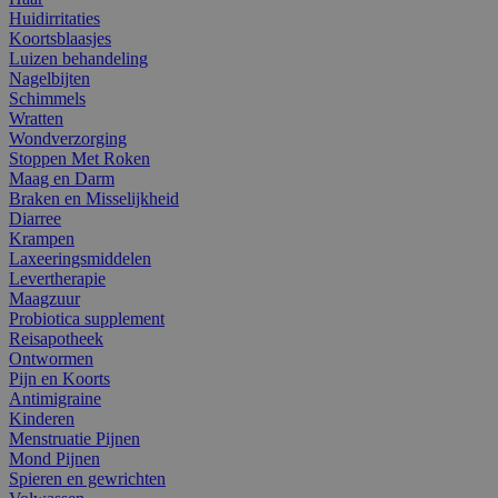
Huidirritaties
Koortsblaasjes
Luizen behandeling
Nagelbijten
Schimmels
Wratten
Wondverzorging
Stoppen Met Roken
Maag en Darm
Braken en Misselijkheid
Diarree
Krampen
Laxeeringsmiddelen
Levertherapie
Maagzuur
Probiotica supplement
Reisapotheek
Ontwormen
Pijn en Koorts
Antimigraine
Kinderen
Menstruatie Pijnen
Mond Pijnen
Spieren en gewrichten