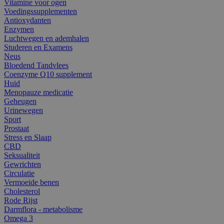
Vitamine voor ogen
Voedingssupplementen
Antioxydanten
Enzymen
Luchtwegen en ademhalen
Studeren en Examens
Neus
Bloedend Tandvlees
Coenzyme Q10 supplement
Huid
Menopauze medicatie
Geheugen
Urinewegen
Sport
Prostaat
Stress en Slaap
CBD
Seksualiteit
Gewrichten
Circulatie
Vermoeide benen
Cholesterol
Rode Rijst
Darmflora - metabolisme
Omega 3