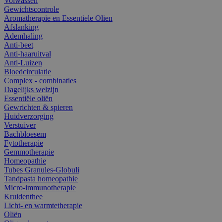
Volwassen
Gewichtscontrole
Aromatherapie en Essentiele Olien
Afslanking
Ademhaling
Anti-beet
Anti-haaruitval
Anti-Luizen
Bloedcirculatie
Complex - combinaties
Dagelijks welzijn
Essentiële oliën
Gewrichten & spieren
Huidverzorging
Verstuiver
Bachbloesem
Fytotherapie
Gemmotherapie
Homeopathie
Tubes Granules-Globuli
Tandpasta homeopathie
Micro-immunotherapie
Kruidenthee
Licht- en warmtetherapie
Oliën