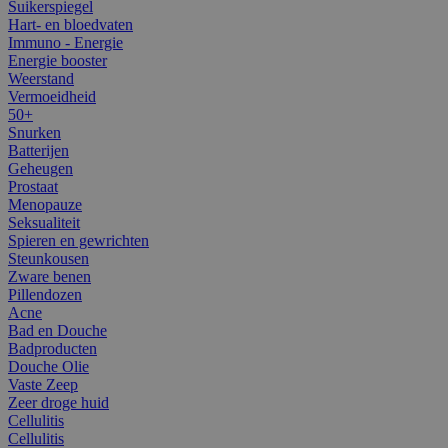
Suikerspiegel
Hart- en bloedvaten
Immuno - Energie
Energie booster
Weerstand
Vermoeidheid
50+
Snurken
Batterijen
Geheugen
Prostaat
Menopauze
Seksualiteit
Spieren en gewrichten
Steunkousen
Zware benen
Pillendozen
Acne
Bad en Douche
Badproducten
Douche Olie
Vaste Zeep
Zeer droge huid
Cellulitis
Cellulitis