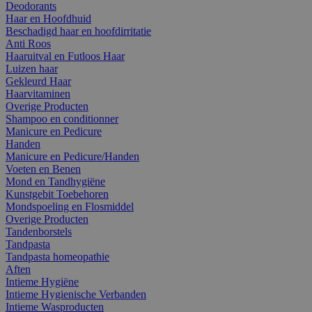
Deodorants
Haar en Hoofdhuid
Beschadigd haar en hoofdirritatie
Anti Roos
Haaruitval en Futloos Haar
Luizen haar
Gekleurd Haar
Haarvitaminen
Overige Producten
Shampoo en conditionner
Manicure en Pedicure
Handen
Manicure en Pedicure/Handen
Voeten en Benen
Mond en Tandhygiëne
Kunstgebit Toebehoren
Mondspoeling en Flosmiddel
Overige Producten
Tandenborstels
Tandpasta
Tandpasta homeopathie
Aften
Intieme Hygiëne
Intieme Hygienische Verbanden
Intieme Wasproducten