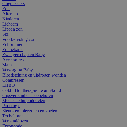
Oogpleisters
Zon
Aftersun
Kinderen
Lichaam
Lippen zon
Ski
Voorbereiding zon
Zelfbruiner
Zonnebank
Zwangerschap en Baby
Accessoires
Mama
Verzorging Baby
Bloedstelping en uitdrogen wonden
Compressen
EHBO
Cold - Hot therapie - warm/koud
Gipsverband en Toebehoren
Medische hulpmiddelen
Podologie
Steun- en inlegzolen en voeten
Toebehoren
Verbanddozen
Ergonomie