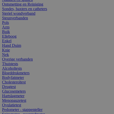
Ontsmetting en Reiniging
Sondes, baxters en catheters
Steriel wondverband
Steunverbanden
Pols
Arm
Buik
Elleboog
Enkel
Hand Duim
Knie
Nek
Overige verbanden
Thuistests
Alcoholtests
Bloeddrukmeters
Bodyfatmeter
Cholesteroltest
Drugtest
Glucosemeters
Hartslagmeter
Menopauzetest
Ovulatietest
Pedometer - stappenteller