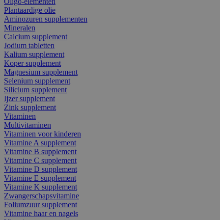
Oligo-elementen
Plantaardige olie
Aminozuren supplementen
Mineralen
Calcium supplement
Jodium tabletten
Kalium supplement
Koper supplement
Magnesium supplement
Selenium supplement
Silicium supplement
Ijzer supplement
Zink supplement
Vitaminen
Multivitaminen
Vitaminen voor kinderen
Vitamine A supplement
Vitamine B supplement
Vitamine C supplement
Vitamine D supplement
Vitamine E supplement
Vitamine K supplement
Zwangerschapsvitamine
Foliumzuur supplement
Vitamine haar en nagels