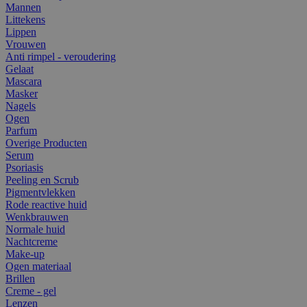
Mannen
Littekens
Lippen
Vrouwen
Anti rimpel - veroudering
Gelaat
Mascara
Masker
Nagels
Ogen
Parfum
Overige Producten
Serum
Psoriasis
Peeling en Scrub
Pigmentvlekken
Rode reactive huid
Wenkbrauwen
Normale huid
Nachtcreme
Make-up
Ogen materiaal
Brillen
Creme - gel
Lenzen