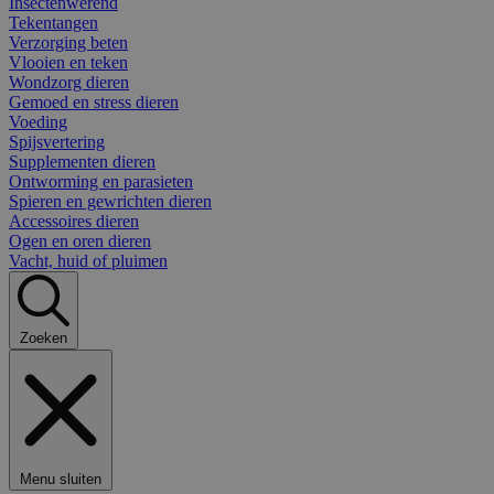
Insectenwerend
Tekentangen
Verzorging beten
Vlooien en teken
Wondzorg dieren
Gemoed en stress dieren
Voeding
Spijsvertering
Supplementen dieren
Ontworming en parasieten
Spieren en gewrichten dieren
Accessoires dieren
Ogen en oren dieren
Vacht, huid of pluimen
Zoeken
Menu sluiten