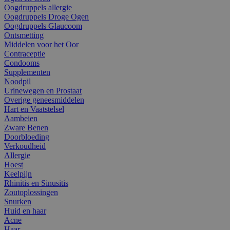
Oogdruppels allergie
Oogdruppels Droge Ogen
Oogdruppels Glaucoom
Ontsmetting
Middelen voor het Oor
Contraceptie
Condooms
Supplementen
Noodpil
Urinewegen en Prostaat
Overige geneesmiddelen
Hart en Vaatstelsel
Aambeien
Zware Benen
Doorbloeding
Verkoudheid
Allergie
Hoest
Keelpijn
Rhinitis en Sinusitis
Zoutoplossingen
Snurken
Huid en haar
Acne
Haar