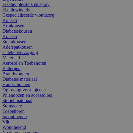
Fixatie, pleisters en spray
Fixatiewindels
Gespecialiseerde wondzorg
Kousen
Armkousen
Diabeteskousen
Kousen
Steunkousen
Aderspatkousen
Littekenverzorging
Materiaal
Aerosol en Toebehoren
Batterijen
Brandwonden
Diabetes materiaal
Handschoenen
Oplossing voor injectie
Pillendozen en accessoires
Steriel materiaal
Stomacare
Toebehoren
Incontinentie
Vilt
Wondhelend
Naalden en spuiten