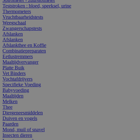
Spirometer - zuurstofmeter
Teststroken : bloed, speeksel, urine
Thermometers
Vruchtbaarheidstests
Weegschaal
Zwangerschapstests
Afslanken
Afslanken
Afslankthee en Koffie
Combinatiepreparaten
Eetlustremmers
Maaltijdvervanger
Platte Buik
Vet Binders
Vochtafdrijvers
Specifieke Voeding
Babyvoeding
Maaltijden
Melken
Thee
Diergeneesmiddelen
Duiven en vogels
Paarden
Mond, muil of snavel
Insecten dieren