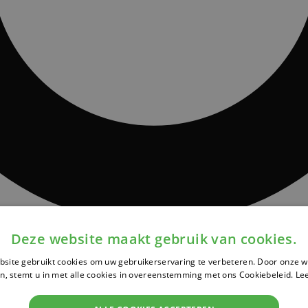
Deze website maakt gebruik van cookies.
site gebruikt cookies om uw gebruikerservaring te verbeteren. Door onze w
n, stemt u in met alle cookies in overeenstemming met ons Cookiebeleid.
Le