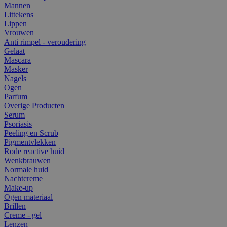
Mannen
Littekens
Lippen
Vrouwen
Anti rimpel - veroudering
Gelaat
Mascara
Masker
Nagels
Ogen
Parfum
Overige Producten
Serum
Psoriasis
Peeling en Scrub
Pigmentvlekken
Rode reactive huid
Wenkbrauwen
Normale huid
Nachtcreme
Make-up
Ogen materiaal
Brillen
Creme - gel
Lenzen