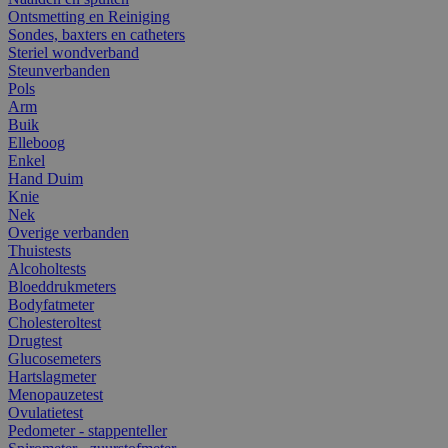
Ontsmetting en Reiniging
Sondes, baxters en catheters
Steriel wondverband
Steunverbanden
Pols
Arm
Buik
Elleboog
Enkel
Hand Duim
Knie
Nek
Overige verbanden
Thuistests
Alcoholtests
Bloeddrukmeters
Bodyfatmeter
Cholesteroltest
Drugtest
Glucosemeters
Hartslagmeter
Menopauzetest
Ovulatietest
Pedometer - stappenteller