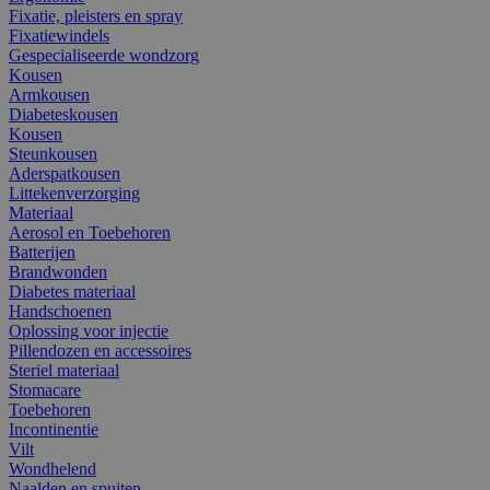
Fixatie, pleisters en spray
Fixatiewindels
Gespecialiseerde wondzorg
Kousen
Armkousen
Diabeteskousen
Kousen
Steunkousen
Aderspatkousen
Littekenverzorging
Materiaal
Aerosol en Toebehoren
Batterijen
Brandwonden
Diabetes materiaal
Handschoenen
Oplossing voor injectie
Pillendozen en accessoires
Steriel materiaal
Stomacare
Toebehoren
Incontinentie
Vilt
Wondhelend
Naalden en spuiten