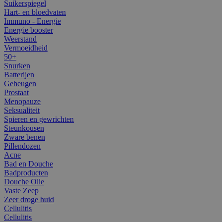
Suikerspiegel
Hart- en bloedvaten
Immuno - Energie
Energie booster
Weerstand
Vermoeidheid
50+
Snurken
Batterijen
Geheugen
Prostaat
Menopauze
Seksualiteit
Spieren en gewrichten
Steunkousen
Zware benen
Pillendozen
Acne
Bad en Douche
Badproducten
Douche Olie
Vaste Zeep
Zeer droge huid
Cellulitis
Cellulitis