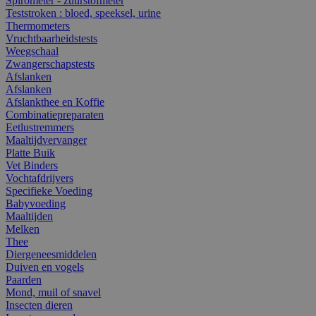
Spirometer - zuurstofmeter
Teststroken : bloed, speeksel, urine
Thermometers
Vruchtbaarheidstests
Weegschaal
Zwangerschapstests
Afslanken
Afslanken
Afslankthee en Koffie
Combinatiepreparaten
Eetlustremmers
Maaltijdvervanger
Platte Buik
Vet Binders
Vochtafdrijvers
Specifieke Voeding
Babyvoeding
Maaltijden
Melken
Thee
Diergeneesmiddelen
Duiven en vogels
Paarden
Mond, muil of snavel
Insecten dieren