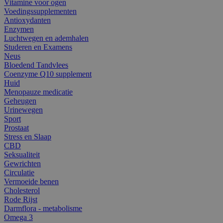
Vitamine voor ogen
Voedingssupplementen
Antioxydanten
Enzymen
Luchtwegen en ademhalen
Studeren en Examens
Neus
Bloedend Tandvlees
Coenzyme Q10 supplement
Huid
Menopauze medicatie
Geheugen
Urinewegen
Sport
Prostaat
Stress en Slaap
CBD
Seksualiteit
Gewrichten
Circulatie
Vermoeide benen
Cholesterol
Rode Rijst
Darmflora - metabolisme
Omega 3