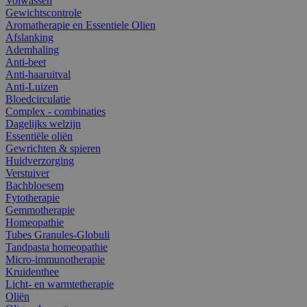
Volwassen
Gewichtscontrole
Aromatherapie en Essentiele Olien
Afslanking
Ademhaling
Anti-beet
Anti-haaruitval
Anti-Luizen
Bloedcirculatie
Complex - combinaties
Dagelijks welzijn
Essentiële oliën
Gewrichten & spieren
Huidverzorging
Verstuiver
Bachbloesem
Fytotherapie
Gemmotherapie
Homeopathie
Tubes Granules-Globuli
Tandpasta homeopathie
Micro-immunotherapie
Kruidenthee
Licht- en warmtetherapie
Oliën