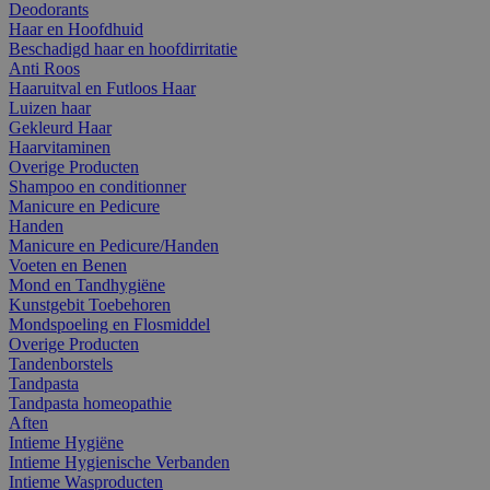
Deodorants
Haar en Hoofdhuid
Beschadigd haar en hoofdirritatie
Anti Roos
Haaruitval en Futloos Haar
Luizen haar
Gekleurd Haar
Haarvitaminen
Overige Producten
Shampoo en conditionner
Manicure en Pedicure
Handen
Manicure en Pedicure/Handen
Voeten en Benen
Mond en Tandhygiëne
Kunstgebit Toebehoren
Mondspoeling en Flosmiddel
Overige Producten
Tandenborstels
Tandpasta
Tandpasta homeopathie
Aften
Intieme Hygiëne
Intieme Hygienische Verbanden
Intieme Wasproducten