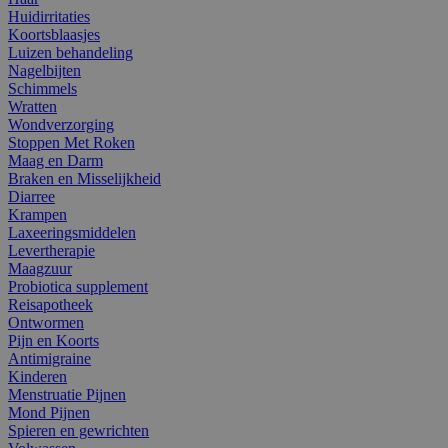
Huidirritaties
Koortsblaasjes
Luizen behandeling
Nagelbijten
Schimmels
Wratten
Wondverzorging
Stoppen Met Roken
Maag en Darm
Braken en Misselijkheid
Diarree
Krampen
Laxeeringsmiddelen
Levertherapie
Maagzuur
Probiotica supplement
Reisapotheek
Ontwormen
Pijn en Koorts
Antimigraine
Kinderen
Menstruatie Pijnen
Mond Pijnen
Spieren en gewrichten