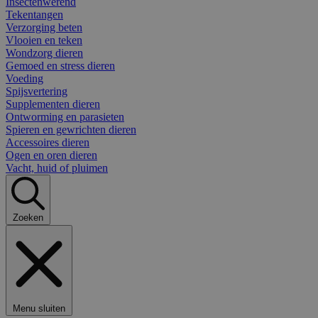
Insectenwerend
Tekentangen
Verzorging beten
Vlooien en teken
Wondzorg dieren
Gemoed en stress dieren
Voeding
Spijsvertering
Supplementen dieren
Ontworming en parasieten
Spieren en gewrichten dieren
Accessoires dieren
Ogen en oren dieren
Vacht, huid of pluimen
Zoeken
Menu sluiten