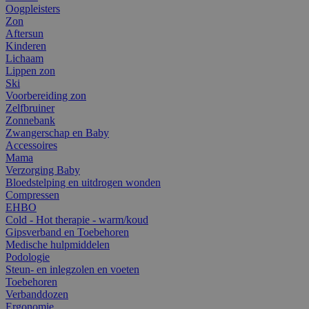
Oogpleisters
Zon
Aftersun
Kinderen
Lichaam
Lippen zon
Ski
Voorbereiding zon
Zelfbruiner
Zonnebank
Zwangerschap en Baby
Accessoires
Mama
Verzorging Baby
Bloedstelping en uitdrogen wonden
Compressen
EHBO
Cold - Hot therapie - warm/koud
Gipsverband en Toebehoren
Medische hulpmiddelen
Podologie
Steun- en inlegzolen en voeten
Toebehoren
Verbanddozen
Ergonomie