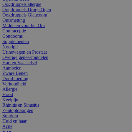
Oogdruppels allergie
Oogdruppels Droge Ogen
Oogdruppels Glaucoom
Ontsmetting
Middelen voor het Oor
Contraceptie
Condooms
Supplementen
Noodpil
Urinewegen en Prostaat
Overige geneesmiddelen
Hart en Vaatstelsel
Aambeien
Zware Benen
Doorbloeding
Verkoudheid
Allergie
Hoest
Keelpijn
Rhinitis en Sinusitis
Zoutoplossingen
Snurken
Huid en haar
Acne
Haar