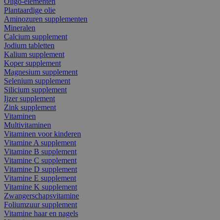
Oligo-elementen
Plantaardige olie
Aminozuren supplementen
Mineralen
Calcium supplement
Jodium tabletten
Kalium supplement
Koper supplement
Magnesium supplement
Selenium supplement
Silicium supplement
Ijzer supplement
Zink supplement
Vitaminen
Multivitaminen
Vitaminen voor kinderen
Vitamine A supplement
Vitamine B supplement
Vitamine C supplement
Vitamine D supplement
Vitamine E supplement
Vitamine K supplement
Zwangerschapsvitamine
Foliumzuur supplement
Vitamine haar en nagels