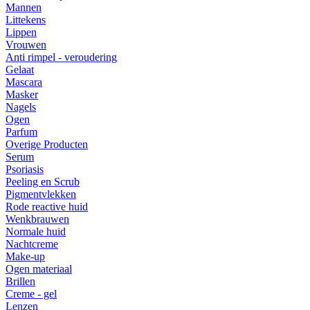
Mannen
Littekens
Lippen
Vrouwen
Anti rimpel - veroudering
Gelaat
Mascara
Masker
Nagels
Ogen
Parfum
Overige Producten
Serum
Psoriasis
Peeling en Scrub
Pigmentvlekken
Rode reactive huid
Wenkbrauwen
Normale huid
Nachtcreme
Make-up
Ogen materiaal
Brillen
Creme - gel
Lenzen