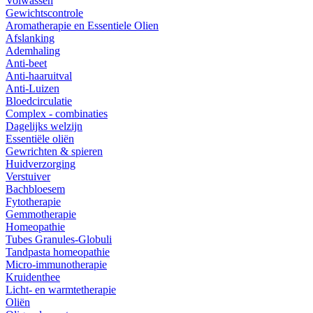
Volwassen
Gewichtscontrole
Aromatherapie en Essentiele Olien
Afslanking
Ademhaling
Anti-beet
Anti-haaruitval
Anti-Luizen
Bloedcirculatie
Complex - combinaties
Dagelijks welzijn
Essentiële oliën
Gewrichten & spieren
Huidverzorging
Verstuiver
Bachbloesem
Fytotherapie
Gemmotherapie
Homeopathie
Tubes Granules-Globuli
Tandpasta homeopathie
Micro-immunotherapie
Kruidenthee
Licht- en warmtetherapie
Oliën