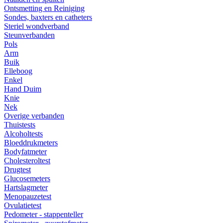
Ontsmetting en Reiniging
Sondes, baxters en catheters
Steriel wondverband
Steunverbanden
Pols
Arm
Buik
Elleboog
Enkel
Hand Duim
Knie
Nek
Overige verbanden
Thuistests
Alcoholtests
Bloeddrukmeters
Bodyfatmeter
Cholesteroltest
Drugtest
Glucosemeters
Hartslagmeter
Menopauzetest
Ovulatietest
Pedometer - stappenteller