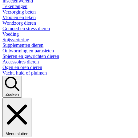
Insectenwerend
Tekentangen
Verzorging beten
Vlooien en teken
Wondzorg dieren
Gemoed en stress dieren
Voeding
Spijsvertering
Supplementen dieren
Ontworming en parasieten
Spieren en gewrichten dieren
Accessoires dieren
Ogen en oren dieren
Vacht, huid of pluimen
Zoeken
Menu sluiten