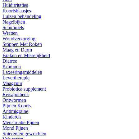
Huidirritaties
Koortsblaasjes
Luizen behandeling
Nagelbijten
Schimmels
Wratten
Wondverzorging
Stoppen Met Roken
Maag en Darm
Braken en Misselijkheid
Diarree
Krampen
Laxeeringsmiddelen
Levertherapie
Maagzuur
Probiotica supplement
Reisapotheek
Ontwormen
Pijn en Koorts
Antimigraine
Kinderen
Menstruatie Pijnen
Mond Pijnen
Spieren en gewrichten