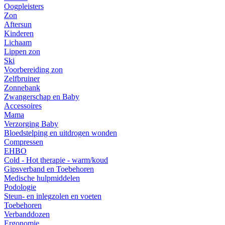
Oogpleisters
Zon
Aftersun
Kinderen
Lichaam
Lippen zon
Ski
Voorbereiding zon
Zelfbruiner
Zonnebank
Zwangerschap en Baby
Accessoires
Mama
Verzorging Baby
Bloedstelping en uitdrogen wonden
Compressen
EHBO
Cold - Hot therapie - warm/koud
Gipsverband en Toebehoren
Medische hulpmiddelen
Podologie
Steun- en inlegzolen en voeten
Toebehoren
Verbanddozen
Ergonomie