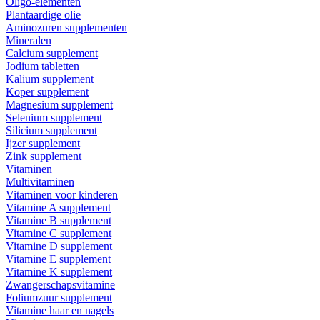
Oligo-elementen
Plantaardige olie
Aminozuren supplementen
Mineralen
Calcium supplement
Jodium tabletten
Kalium supplement
Koper supplement
Magnesium supplement
Selenium supplement
Silicium supplement
Ijzer supplement
Zink supplement
Vitaminen
Multivitaminen
Vitaminen voor kinderen
Vitamine A supplement
Vitamine B supplement
Vitamine C supplement
Vitamine D supplement
Vitamine E supplement
Vitamine K supplement
Zwangerschapsvitamine
Foliumzuur supplement
Vitamine haar en nagels