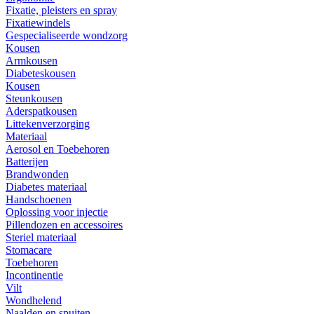
Fixatie, pleisters en spray
Fixatiewindels
Gespecialiseerde wondzorg
Kousen
Armkousen
Diabeteskousen
Kousen
Steunkousen
Aderspatkousen
Littekenverzorging
Materiaal
Aerosol en Toebehoren
Batterijen
Brandwonden
Diabetes materiaal
Handschoenen
Oplossing voor injectie
Pillendozen en accessoires
Steriel materiaal
Stomacare
Toebehoren
Incontinentie
Vilt
Wondhelend
Naalden en spuiten