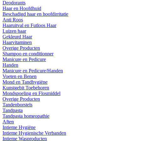
Deodorants
Haar en Hoofdhuid
Beschadigd haar en hoofdirritatie
Anti Roos
Haaruitval en Futloos Haar
Luizen haar
Gekleurd Haar
Haarvitaminen
Overige Producten
Shampoo en conditionner
Manicure en Pedicure
Handen
Manicure en Pedicure/Handen
Voeten en Benen
Mond en Tandhygiëne
Kunstgebit Toebehoren
Mondspoeling en Flosmiddel
Overige Producten
Tandenborstels
Tandpasta
Tandpasta homeopathie
Aften
Intieme Hygiëne
Intieme Hygienische Verbanden
Intieme Wasproducten