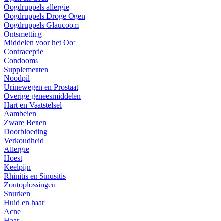
Oogdruppels allergie
Oogdruppels Droge Ogen
Oogdruppels Glaucoom
Ontsmetting
Middelen voor het Oor
Contraceptie
Condooms
Supplementen
Noodpil
Urinewegen en Prostaat
Overige geneesmiddelen
Hart en Vaatstelsel
Aambeien
Zware Benen
Doorbloeding
Verkoudheid
Allergie
Hoest
Keelpijn
Rhinitis en Sinusitis
Zoutoplossingen
Snurken
Huid en haar
Acne
Haar