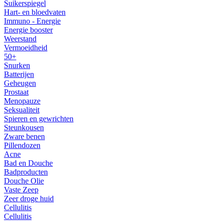
Suikerspiegel
Hart- en bloedvaten
Immuno - Energie
Energie booster
Weerstand
Vermoeidheid
50+
Snurken
Batterijen
Geheugen
Prostaat
Menopauze
Seksualiteit
Spieren en gewrichten
Steunkousen
Zware benen
Pillendozen
Acne
Bad en Douche
Badproducten
Douche Olie
Vaste Zeep
Zeer droge huid
Cellulitis
Cellulitis