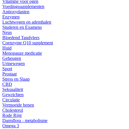
Vitamine voor ogen
Voedingssupplementen
Antioxydanten
Enzymen
Luchtwegen en ademhalen
Studeren en Examens
Neus
Bloedend Tandvlees
Coenzyme Q10 supplement
Huid
Menopauze medicatie
Geheugen
Urinewegen
Sport
Prostaat
Stress en Slaap
CBD
Seksualiteit
Gewrichten
Circulatie
Vermoeide benen
Cholesterol
Rode Rijst
Darmflora - metabolisme
Omega 3