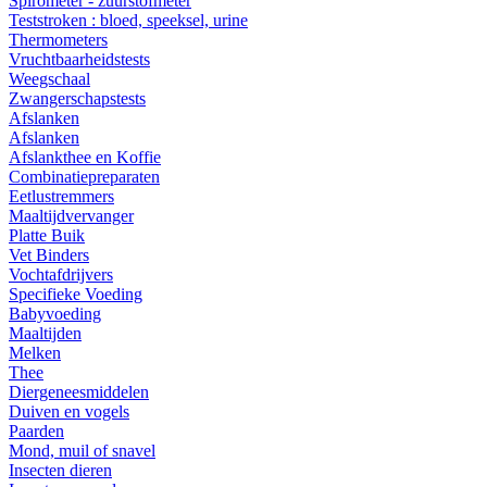
Spirometer - zuurstofmeter
Teststroken : bloed, speeksel, urine
Thermometers
Vruchtbaarheidstests
Weegschaal
Zwangerschapstests
Afslanken
Afslanken
Afslankthee en Koffie
Combinatiepreparaten
Eetlustremmers
Maaltijdvervanger
Platte Buik
Vet Binders
Vochtafdrijvers
Specifieke Voeding
Babyvoeding
Maaltijden
Melken
Thee
Diergeneesmiddelen
Duiven en vogels
Paarden
Mond, muil of snavel
Insecten dieren