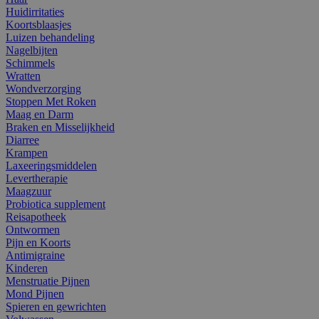
Huidirritaties
Koortsblaasjes
Luizen behandeling
Nagelbijten
Schimmels
Wratten
Wondverzorging
Stoppen Met Roken
Maag en Darm
Braken en Misselijkheid
Diarree
Krampen
Laxeeringsmiddelen
Levertherapie
Maagzuur
Probiotica supplement
Reisapotheek
Ontwormen
Pijn en Koorts
Antimigraine
Kinderen
Menstruatie Pijnen
Mond Pijnen
Spieren en gewrichten