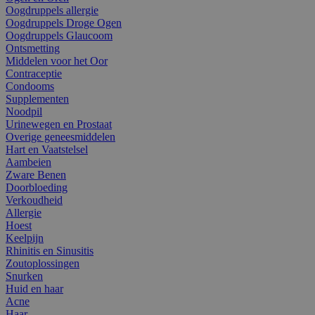
Oogdruppels allergie
Oogdruppels Droge Ogen
Oogdruppels Glaucoom
Ontsmetting
Middelen voor het Oor
Contraceptie
Condooms
Supplementen
Noodpil
Urinewegen en Prostaat
Overige geneesmiddelen
Hart en Vaatstelsel
Aambeien
Zware Benen
Doorbloeding
Verkoudheid
Allergie
Hoest
Keelpijn
Rhinitis en Sinusitis
Zoutoplossingen
Snurken
Huid en haar
Acne
Haar