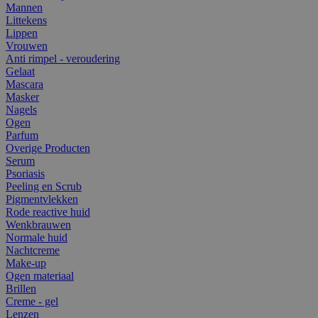
Mannen
Littekens
Lippen
Vrouwen
Anti rimpel - veroudering
Gelaat
Mascara
Masker
Nagels
Ogen
Parfum
Overige Producten
Serum
Psoriasis
Peeling en Scrub
Pigmentvlekken
Rode reactive huid
Wenkbrauwen
Normale huid
Nachtcreme
Make-up
Ogen materiaal
Brillen
Creme - gel
Lenzen