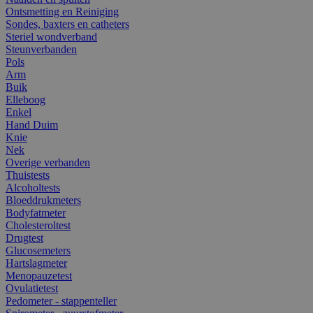
Ontsmetting en Reiniging
Sondes, baxters en catheters
Steriel wondverband
Steunverbanden
Pols
Arm
Buik
Elleboog
Enkel
Hand Duim
Knie
Nek
Overige verbanden
Thuistests
Alcoholtests
Bloeddrukmeters
Bodyfatmeter
Cholesteroltest
Drugtest
Glucosemeters
Hartslagmeter
Menopauzetest
Ovulatietest
Pedometer - stappenteller