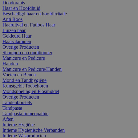
Deodorants
Haar en Hoofdhuid
Beschadigd haar en hoofdirritatie
Anti Roos
Haaruitval en Futloos Haar
Luizen haar
Gekleurd Haar
Haarvitaminen
Overige Producten
Shampoo en conditionner
Manicure en Pedicure
Handen
Manicure en Pedicure/Handen
Voeten en Benen
Mond en Tandhygiëne
Kunstgebit Toebehoren
Mondspoeling en Flosmiddel
Overige Producten
Tandenborstels
Tandpasta
Tandpasta homeopathie
Aften
Intieme Hygiëne
Intieme Hygienische Verbanden
Intieme Wasproducten