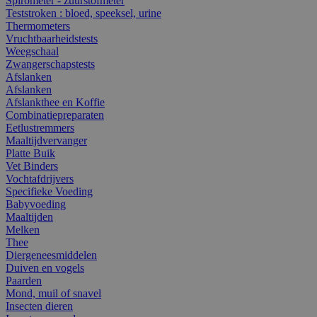
Spirometer - zuurstofmeter
Teststroken : bloed, speeksel, urine
Thermometers
Vruchtbaarheidstests
Weegschaal
Zwangerschapstests
Afslanken
Afslanken
Afslankthee en Koffie
Combinatiepreparaten
Eetlustremmers
Maaltijdvervanger
Platte Buik
Vet Binders
Vochtafdrijvers
Specifieke Voeding
Babyvoeding
Maaltijden
Melken
Thee
Diergeneesmiddelen
Duiven en vogels
Paarden
Mond, muil of snavel
Insecten dieren