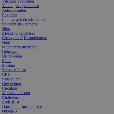
Vitamine voor ogen
Voedingssupplementen
Antioxydanten
Enzymen
Luchtwegen en ademhalen
Studeren en Examens
Neus
Bloedend Tandvlees
Coenzyme Q10 supplement
Huid
Menopauze medicatie
Geheugen
Urinewegen
Sport
Prostaat
Stress en Slaap
CBD
Seksualiteit
Gewrichten
Circulatie
Vermoeide benen
Cholesterol
Rode Rijst
Darmflora - metabolisme
Omega 3