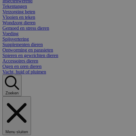
Insectenwerend
Tekentangen
Verzorging beten
Vlooien en teken
Wondzorg dieren
Gemoed en stress dieren
Voeding
Spijsvertering
Supplementen dieren
Ontworming en parasieten
Spieren en gewrichten dieren
Accessoires dieren
Ogen en oren dieren
Vacht, huid of pluimen
Zoeken
Menu sluiten