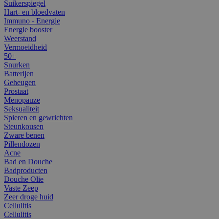
Suikerspiegel
Hart- en bloedvaten
Immuno - Energie
Energie booster
Weerstand
Vermoeidheid
50+
Snurken
Batterijen
Geheugen
Prostaat
Menopauze
Seksualiteit
Spieren en gewrichten
Steunkousen
Zware benen
Pillendozen
Acne
Bad en Douche
Badproducten
Douche Olie
Vaste Zeep
Zeer droge huid
Cellulitis
Cellulitis