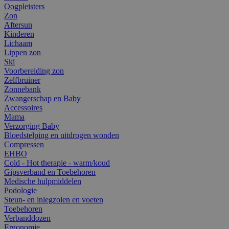
Oogpleisters
Zon
Aftersun
Kinderen
Lichaam
Lippen zon
Ski
Voorbereiding zon
Zelfbruiner
Zonnebank
Zwangerschap en Baby
Accessoires
Mama
Verzorging Baby
Bloedstelping en uitdrogen wonden
Compressen
EHBO
Cold - Hot therapie - warm/koud
Gipsverband en Toebehoren
Medische hulpmiddelen
Podologie
Steun- en inlegzolen en voeten
Toebehoren
Verbanddozen
Ergonomie