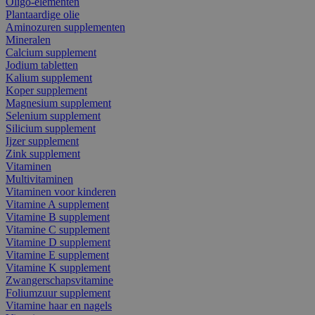
Oligo-elementen
Plantaardige olie
Aminozuren supplementen
Mineralen
Calcium supplement
Jodium tabletten
Kalium supplement
Koper supplement
Magnesium supplement
Selenium supplement
Silicium supplement
Ijzer supplement
Zink supplement
Vitaminen
Multivitaminen
Vitaminen voor kinderen
Vitamine A supplement
Vitamine B supplement
Vitamine C supplement
Vitamine D supplement
Vitamine E supplement
Vitamine K supplement
Zwangerschapsvitamine
Foliumzuur supplement
Vitamine haar en nagels