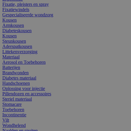
Fixatie, pleisters en spray
Fixatiewindels
Gespecialiseerde wondzorg
Kousen
Armkousen
Diabeteskousen
Kousen
Steunkousen
Aderspatkousen
Littekenverzorging
Materiaal
Aerosol en Toebehoren
Batterijen
Brandwonden
Diabetes materiaal
Handschoenen
Oplossing voor injectie
Pillendozen en accessoires
Steriel materiaal
Stomacare
Toebehoren
Incontinentie
Vilt
Wondhelend
Naalden en spuiten