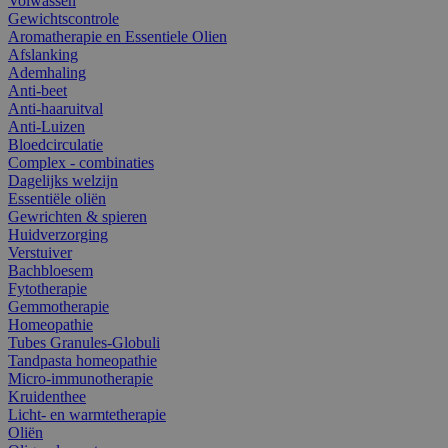
Volwassen
Gewichtscontrole
Aromatherapie en Essentiele Olien
Afslanking
Ademhaling
Anti-beet
Anti-haaruitval
Anti-Luizen
Bloedcirculatie
Complex - combinaties
Dagelijks welzijn
Essentiële oliën
Gewrichten & spieren
Huidverzorging
Verstuiver
Bachbloesem
Fytotherapie
Gemmotherapie
Homeopathie
Tubes Granules-Globuli
Tandpasta homeopathie
Micro-immunotherapie
Kruidenthee
Licht- en warmtetherapie
Oliën