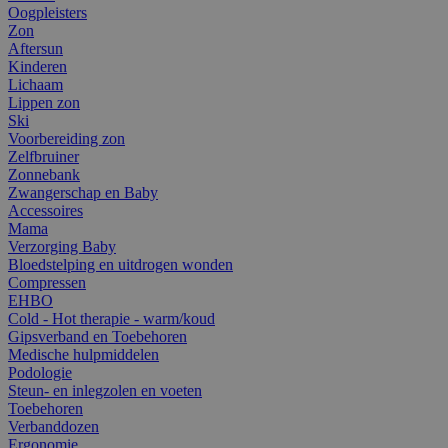
Oogpleisters
Zon
Aftersun
Kinderen
Lichaam
Lippen zon
Ski
Voorbereiding zon
Zelfbruiner
Zonnebank
Zwangerschap en Baby
Accessoires
Mama
Verzorging Baby
Bloedstelping en uitdrogen wonden
Compressen
EHBO
Cold - Hot therapie - warm/koud
Gipsverband en Toebehoren
Medische hulpmiddelen
Podologie
Steun- en inlegzolen en voeten
Toebehoren
Verbanddozen
Ergonomie