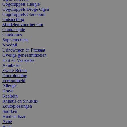
Oogdruppels allergie
Oogdruppels Droge Ogen
Oogdruppels Glaucoom
Ontsmetting
Middelen voor het Oor
Contraceptie
Condooms
Supplementen
Noodpil
Urinewegen en Prostaat
Overige geneesmiddelen
Hart en Vaatstelsel
Aambeien
Zware Benen
Doorbloeding
Verkoudheid
Allergie
Hoest
Keelpijn
Rhinitis en Sinusitis
Zoutoplossingen
Snurken
Huid en haar
Acne
Haar