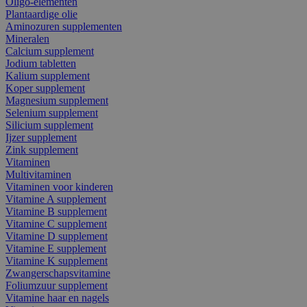
Oligo-elementen
Plantaardige olie
Aminozuren supplementen
Mineralen
Calcium supplement
Jodium tabletten
Kalium supplement
Koper supplement
Magnesium supplement
Selenium supplement
Silicium supplement
Ijzer supplement
Zink supplement
Vitaminen
Multivitaminen
Vitaminen voor kinderen
Vitamine A supplement
Vitamine B supplement
Vitamine C supplement
Vitamine D supplement
Vitamine E supplement
Vitamine K supplement
Zwangerschapsvitamine
Foliumzuur supplement
Vitamine haar en nagels