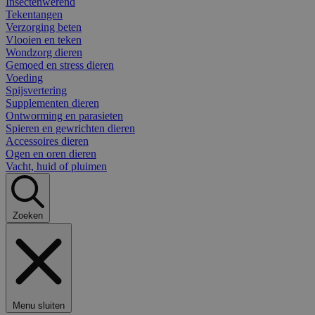
Insectenwerend
Tekentangen
Verzorging beten
Vlooien en teken
Wondzorg dieren
Gemoed en stress dieren
Voeding
Spijsvertering
Supplementen dieren
Ontworming en parasieten
Spieren en gewrichten dieren
Accessoires dieren
Ogen en oren dieren
Vacht, huid of pluimen
Zoeken
Menu sluiten