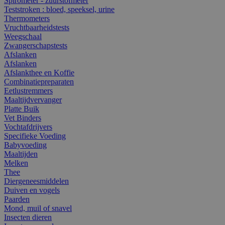
Spirometer - zuurstofmeter
Teststroken : bloed, speeksel, urine
Thermometers
Vruchtbaarheidstests
Weegschaal
Zwangerschapstests
Afslanken
Afslanken
Afslankthee en Koffie
Combinatiepreparaten
Eetlustremmers
Maaltijdvervanger
Platte Buik
Vet Binders
Vochtafdrijvers
Specifieke Voeding
Babyvoeding
Maaltijden
Melken
Thee
Diergeneesmiddelen
Duiven en vogels
Paarden
Mond, muil of snavel
Insecten dieren