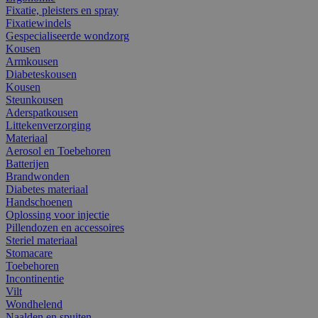
Fixatie, pleisters en spray
Fixatiewindels
Gespecialiseerde wondzorg
Kousen
Armkousen
Diabeteskousen
Kousen
Steunkousen
Aderspatkousen
Littekenverzorging
Materiaal
Aerosol en Toebehoren
Batterijen
Brandwonden
Diabetes materiaal
Handschoenen
Oplossing voor injectie
Pillendozen en accessoires
Steriel materiaal
Stomacare
Toebehoren
Incontinentie
Vilt
Wondhelend
Naalden en spuiten