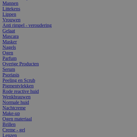
Mannen
Littekens
Lippen
Vrouwen
Anti rimpel - veroudering
Gelaat
Mascara
Masker
Nagels
Ogen
Parfum
Overige Producten
Serum
Psoriasis
Peeling en Scrub
Pigmentvlekken
Rode reactive huid
Wenkbrauwen
Normale huid
Nachtcreme
Make-up
Ogen materiaal
Brillen
Creme - gel
Lenzen