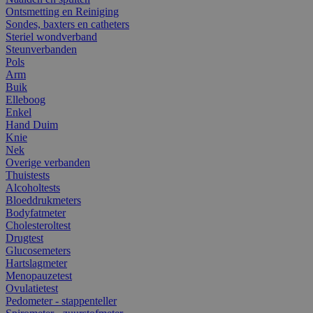
Ontsmetting en Reiniging
Sondes, baxters en catheters
Steriel wondverband
Steunverbanden
Pols
Arm
Buik
Elleboog
Enkel
Hand Duim
Knie
Nek
Overige verbanden
Thuistests
Alcoholtests
Bloeddrukmeters
Bodyfatmeter
Cholesteroltest
Drugtest
Glucosemeters
Hartslagmeter
Menopauzetest
Ovulatietest
Pedometer - stappenteller