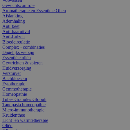
Volwassen
Gewichtscontrole
Aromatherapie en Essentiele Olien
Afslanking
Ademhaling
Anti-beet
Anti-haaruitval
Anti-Luizen
Bloedcirculatie
Complex - combinaties
Dagelijks welzijn
Essentiële oliën
Gewrichten & spieren
Huidverzorging
Verstuiver
Bachbloesem
Fytotherapie
Gemmotherapie
Homeopathie
Tubes Granules-Globuli
Tandpasta homeopathie
Micro-immunotherapie
Kruidenthee
Licht- en warmtetherapie
Oliën