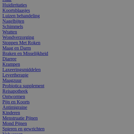
Huidirritaties
Koortsblaasjes
Luizen behandeling
Nagelbijten
Schimmels
Wratten
Wondverzorging
Stoppen Met Roken
Maag en Darm
Braken en Misselijkheid
Diarree
Krampen
Laxeeringsmiddelen
Levertherapie
Maagzuur
Probiotica supplement
Reisapotheek
Ontwormen
Pijn en Koorts
Antimigraine
Kinderen
Menstruatie Pijnen
Mond Pijnen
Spieren en gewrichten