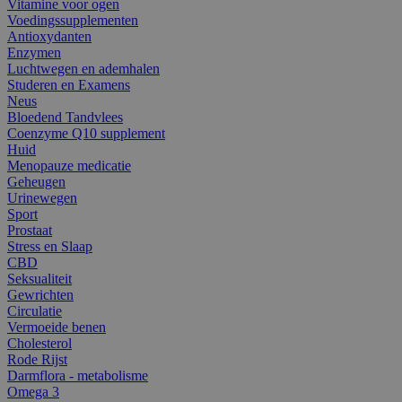
Vitamine voor ogen
Voedingssupplementen
Antioxydanten
Enzymen
Luchtwegen en ademhalen
Studeren en Examens
Neus
Bloedend Tandvlees
Coenzyme Q10 supplement
Huid
Menopauze medicatie
Geheugen
Urinewegen
Sport
Prostaat
Stress en Slaap
CBD
Seksualiteit
Gewrichten
Circulatie
Vermoeide benen
Cholesterol
Rode Rijst
Darmflora - metabolisme
Omega 3