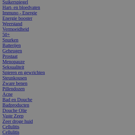
Suikerspiegel
Hart- en bloedvaten
Immuno - Energie
Energie booster
Weerstand
Vermoeidheid
50+
Snurken
Batterijen
Geheugen
Prostaat
Menopauze
Seksualiteit
Spieren en gewrichten
Steunkousen
Zware benen
Pillendozen
Acne
Bad en Douche
Badproducten
Douche Olie
Vaste Zeep
Zeer droge huid
Cellulitis
Cellulitis