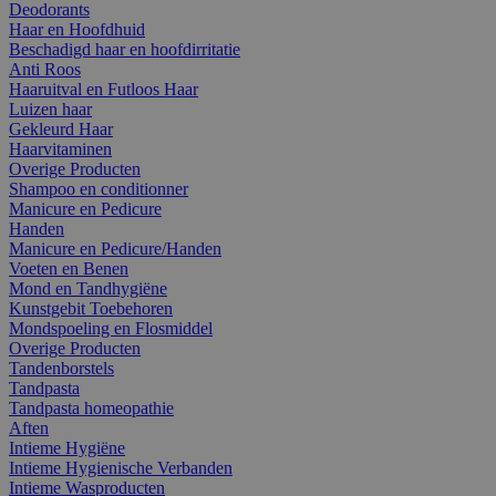
Deodorants
Haar en Hoofdhuid
Beschadigd haar en hoofdirritatie
Anti Roos
Haaruitval en Futloos Haar
Luizen haar
Gekleurd Haar
Haarvitaminen
Overige Producten
Shampoo en conditionner
Manicure en Pedicure
Handen
Manicure en Pedicure/Handen
Voeten en Benen
Mond en Tandhygiëne
Kunstgebit Toebehoren
Mondspoeling en Flosmiddel
Overige Producten
Tandenborstels
Tandpasta
Tandpasta homeopathie
Aften
Intieme Hygiëne
Intieme Hygienische Verbanden
Intieme Wasproducten