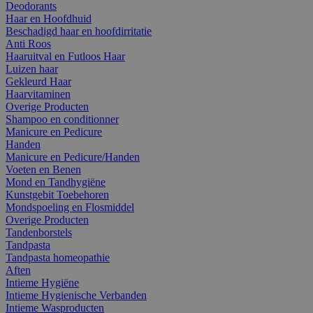
Deodorants
Haar en Hoofdhuid
Beschadigd haar en hoofdirritatie
Anti Roos
Haaruitval en Futloos Haar
Luizen haar
Gekleurd Haar
Haarvitaminen
Overige Producten
Shampoo en conditionner
Manicure en Pedicure
Handen
Manicure en Pedicure/Handen
Voeten en Benen
Mond en Tandhygiëne
Kunstgebit Toebehoren
Mondspoeling en Flosmiddel
Overige Producten
Tandenborstels
Tandpasta
Tandpasta homeopathie
Aften
Intieme Hygiëne
Intieme Hygienische Verbanden
Intieme Wasproducten