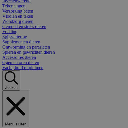
Insectenwerend
Tekentangen
Verzorging beten
Vlooien en teken
Wondzorg dieren
Gemoed en stress dieren
Voeding
Spijsvertering
Supplementen dieren
Ontworming en parasieten
Spieren en gewrichten dieren
Accessoires dieren
Ogen en oren dieren
Vacht, huid of pluimen
Zoeken
Menu sluiten