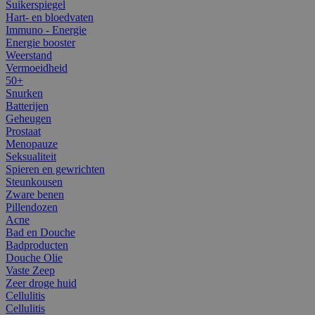
Suikerspiegel
Hart- en bloedvaten
Immuno - Energie
Energie booster
Weerstand
Vermoeidheid
50+
Snurken
Batterijen
Geheugen
Prostaat
Menopauze
Seksualiteit
Spieren en gewrichten
Steunkousen
Zware benen
Pillendozen
Acne
Bad en Douche
Badproducten
Douche Olie
Vaste Zeep
Zeer droge huid
Cellulitis
Cellulitis