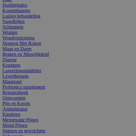
Huidirritaties
Koortsblaasjes
Luizen behandeling
Nagelbijten
Schimmels
Wratten
Wondverzorging
Stoppen Met Roken
Maag en Darm
Braken en Misselijkheid
Diarree
Krampen
Laxeeringsmiddelen
Levertherapie
Maagzuur
Probiotica supplement
Reisapotheek
Ontwormen
Pijn en Koorts
Antimigraine
Kinderen
Menstruatie Pijnen
Mond Pijnen
Spieren en gewrichten