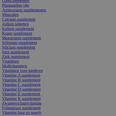
Oligo-elementen
Plantaardige olie
Aminozuren supplementen
Mineralen
Calcium supplement
Jodium tabletten
Kalium supplement
Koper supplement
Magnesium supplement
Selenium supplement
Silicium supplement
Ijzer supplement
Zink supplement
Vitaminen
Multivitaminen
Vitaminen voor kinderen
Vitamine A supplement
Vitamine B supplement
Vitamine C supplement
Vitamine D supplement
Vitamine E supplement
Vitamine K supplement
Zwangerschapsvitamine
Foliumzuur supplement
Vitamine haar en nagels