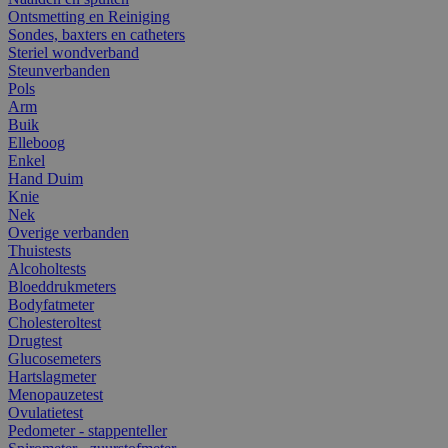
Ontsmetting en Reiniging
Sondes, baxters en catheters
Steriel wondverband
Steunverbanden
Pols
Arm
Buik
Elleboog
Enkel
Hand Duim
Knie
Nek
Overige verbanden
Thuistests
Alcoholtests
Bloeddrukmeters
Bodyfatmeter
Cholesteroltest
Drugtest
Glucosemeters
Hartslagmeter
Menopauzetest
Ovulatietest
Pedometer - stappenteller