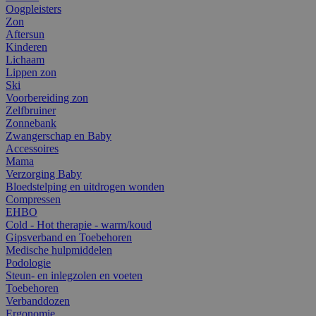
Oogpleisters
Zon
Aftersun
Kinderen
Lichaam
Lippen zon
Ski
Voorbereiding zon
Zelfbruiner
Zonnebank
Zwangerschap en Baby
Accessoires
Mama
Verzorging Baby
Bloedstelping en uitdrogen wonden
Compressen
EHBO
Cold - Hot therapie - warm/koud
Gipsverband en Toebehoren
Medische hulpmiddelen
Podologie
Steun- en inlegzolen en voeten
Toebehoren
Verbanddozen
Ergonomie