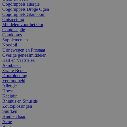
Oogdruppels allergie
Oogdruppels Droge Ogen
Oogdruppels Glaucoom
Ontsmetting
Middelen voor het Oor
Contraceptie
Condooms
Supplementen
Noodpil
Urinewegen en Prostaat
Overige geneesmiddelen
Hart en Vaatstelsel
Aambeien
Zware Benen
Doorbloeding
Verkoudheid
Allergie
Hoest
Keelpijn
Rhinitis en Sinusitis
Zoutoplossingen
Snurken
Huid en haar
Acne
Haar