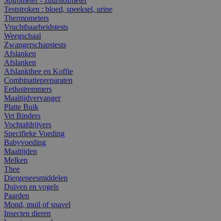
Spirometer - zuurstofmeter
Teststroken : bloed, speeksel, urine
Thermometers
Vruchtbaarheidstests
Weegschaal
Zwangerschapstests
Afslanken
Afslanken
Afslankthee en Koffie
Combinatiepreparaten
Eetlustremmers
Maaltijdvervanger
Platte Buik
Vet Binders
Vochtafdrijvers
Specifieke Voeding
Babyvoeding
Maaltijden
Melken
Thee
Diergeneesmiddelen
Duiven en vogels
Paarden
Mond, muil of snavel
Insecten dieren