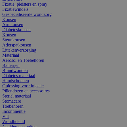
Fixatie, pleisters en spray
Fixatiewindels
Gespecialiseerde wondzorg
Kousen
Armkousen
Diabeteskousen
Kousen
Steunkousen
Aderspatkousen
Littekenverzorging
Materiaal
Aerosol en Toebehoren
Batterijen
Brandwonden
Diabetes materiaal
Handschoenen
Oplossing voor injectie
Pillendozen en accessoires
Steriel materiaal
Stomacare
Toebehoren
Incontinentie
Vilt
Wondhelend
Naalden en spuiten