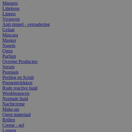
Mannen
Littekens
Lippen
Vrouwen
Anti rimpel - veroudering
Gelaat
Mascara
Masker
Nagels
Ogen
Parfum
Overige Producten
Serum
Psoriasis
Peeling en Scrub
Pigmentvlekken
Rode reactive huid
Wenkbrauwen
Normale huid
Nachtcreme
Make-up
Ogen materiaal
Brillen
Creme - gel
Lenzen