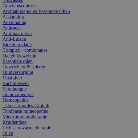
Volwassen
Gewichtscontrole
Aromatherapie en Essentiele Olien
Afslanking
Ademhaling
Anti-beet
Anti-haaruitval
Anti-Luizen
Bloedcirculatie
Complex - combinaties
Dagelijks welzijn
Essentiële oliën
Gewrichten & spieren
Huidverzorging
Verstuiver
Bachbloesem
Fytotherapie
Gemmotherapie
Homeopathie
Tubes Granules-Globuli
Tandpasta homeopathie
Micro-immunotherapie
Kruidenthee
Licht- en warmtetherapie
Oliën