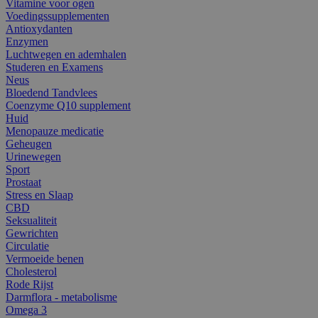
Vitamine voor ogen
Voedingssupplementen
Antioxydanten
Enzymen
Luchtwegen en ademhalen
Studeren en Examens
Neus
Bloedend Tandvlees
Coenzyme Q10 supplement
Huid
Menopauze medicatie
Geheugen
Urinewegen
Sport
Prostaat
Stress en Slaap
CBD
Seksualiteit
Gewrichten
Circulatie
Vermoeide benen
Cholesterol
Rode Rijst
Darmflora - metabolisme
Omega 3