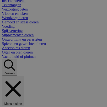
Insectenwerend
Tekentangen
Verzorging beten
Vlooien en teken
Wondzorg dieren
Gemoed en stress dieren
Voeding
Spijsvertering
Supplementen dieren
Ontworming en parasieten
Spieren en gewrichten dieren
Accessoires dieren
Ogen en oren dieren
Vacht, huid of pluimen
Zoeken
Menu sluiten