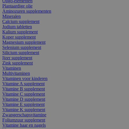
Oligo-elementen
Plantaardige olie
Aminozuren supplementen
Mineralen
Calcium supplement
Jodium tabletten
Kalium supplement
Koper supplement
Magnesium supplement
Selenium supplement
Silicium supplement
Ijzer supplement
Zink supplement
Vitaminen
Multivitaminen
Vitaminen voor kinderen
Vitamine A supplement
Vitamine B supplement
Vitamine C supplement
Vitamine D supplement
Vitamine E supplement
Vitamine K supplement
Zwangerschapsvitamine
Foliumzuur supplement
Vitamine haar en nagels