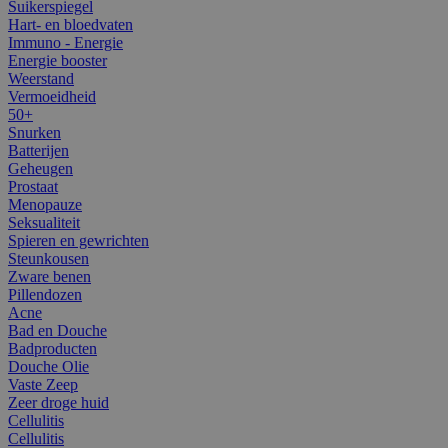
Suikerspiegel
Hart- en bloedvaten
Immuno - Energie
Energie booster
Weerstand
Vermoeidheid
50+
Snurken
Batterijen
Geheugen
Prostaat
Menopauze
Seksualiteit
Spieren en gewrichten
Steunkousen
Zware benen
Pillendozen
Acne
Bad en Douche
Badproducten
Douche Olie
Vaste Zeep
Zeer droge huid
Cellulitis
Cellulitis