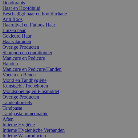
Deodorants
Haar en Hoofdhuid
Beschadigd haar en hoofdirritatie
Anti Roos
Haaruitval en Futloos Haar
Luizen haar
Gekleurd Haar
Haarvitaminen
Overige Producten
Shampoo en conditionner
Manicure en Pedicure
Handen
Manicure en Pedicure/Handen
Voeten en Benen
Mond en Tandhygiëne
Kunstgebit Toebehoren
Mondspoeling en Flosmiddel
Overige Producten
Tandenborstels
Tandpasta
Tandpasta homeopathie
Aften
Intieme Hygiëne
Intieme Hygienische Verbanden
Intieme Wasproducten