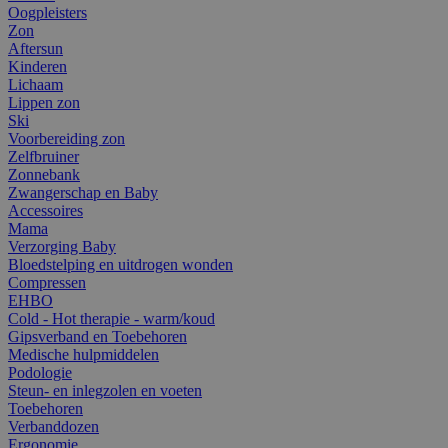
Oogpleisters
Zon
Aftersun
Kinderen
Lichaam
Lippen zon
Ski
Voorbereiding zon
Zelfbruiner
Zonnebank
Zwangerschap en Baby
Accessoires
Mama
Verzorging Baby
Bloedstelping en uitdrogen wonden
Compressen
EHBO
Cold - Hot therapie - warm/koud
Gipsverband en Toebehoren
Medische hulpmiddelen
Podologie
Steun- en inlegzolen en voeten
Toebehoren
Verbanddozen
Ergonomie