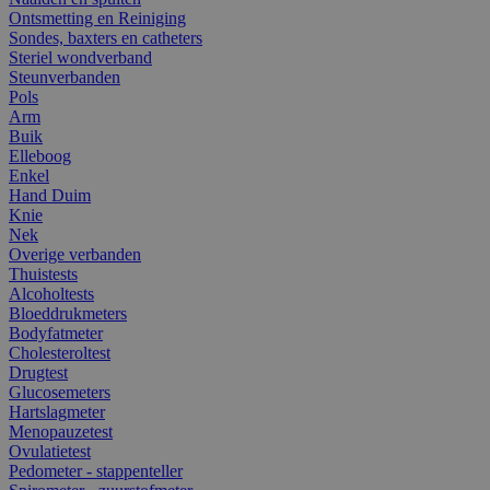
Ontsmetting en Reiniging
Sondes, baxters en catheters
Steriel wondverband
Steunverbanden
Pols
Arm
Buik
Elleboog
Enkel
Hand Duim
Knie
Nek
Overige verbanden
Thuistests
Alcoholtests
Bloeddrukmeters
Bodyfatmeter
Cholesteroltest
Drugtest
Glucosemeters
Hartslagmeter
Menopauzetest
Ovulatietest
Pedometer - stappenteller