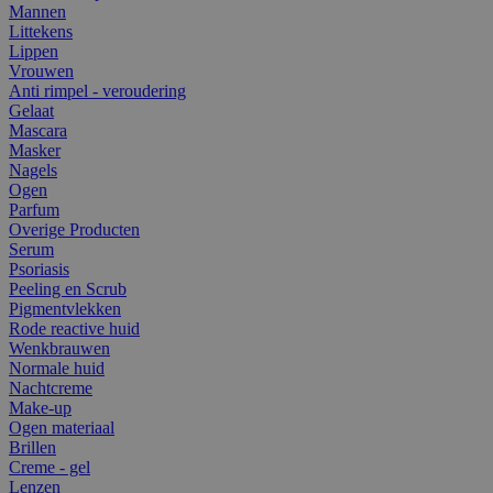
Mannen
Littekens
Lippen
Vrouwen
Anti rimpel - veroudering
Gelaat
Mascara
Masker
Nagels
Ogen
Parfum
Overige Producten
Serum
Psoriasis
Peeling en Scrub
Pigmentvlekken
Rode reactive huid
Wenkbrauwen
Normale huid
Nachtcreme
Make-up
Ogen materiaal
Brillen
Creme - gel
Lenzen