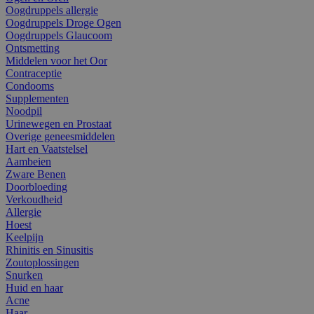
Oogdruppels allergie
Oogdruppels Droge Ogen
Oogdruppels Glaucoom
Ontsmetting
Middelen voor het Oor
Contraceptie
Condooms
Supplementen
Noodpil
Urinewegen en Prostaat
Overige geneesmiddelen
Hart en Vaatstelsel
Aambeien
Zware Benen
Doorbloeding
Verkoudheid
Allergie
Hoest
Keelpijn
Rhinitis en Sinusitis
Zoutoplossingen
Snurken
Huid en haar
Acne
Haar