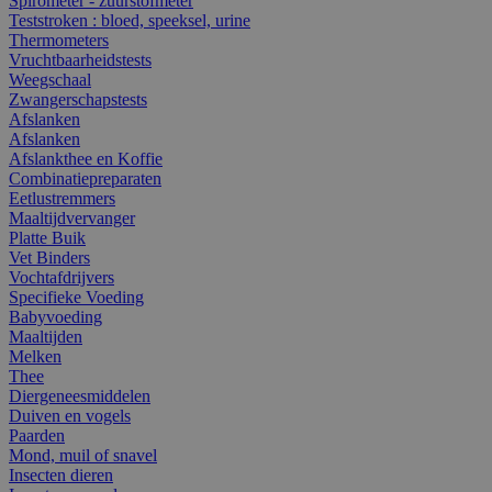
Spirometer - zuurstofmeter
Teststroken : bloed, speeksel, urine
Thermometers
Vruchtbaarheidstests
Weegschaal
Zwangerschapstests
Afslanken
Afslanken
Afslankthee en Koffie
Combinatiepreparaten
Eetlustremmers
Maaltijdvervanger
Platte Buik
Vet Binders
Vochtafdrijvers
Specifieke Voeding
Babyvoeding
Maaltijden
Melken
Thee
Diergeneesmiddelen
Duiven en vogels
Paarden
Mond, muil of snavel
Insecten dieren