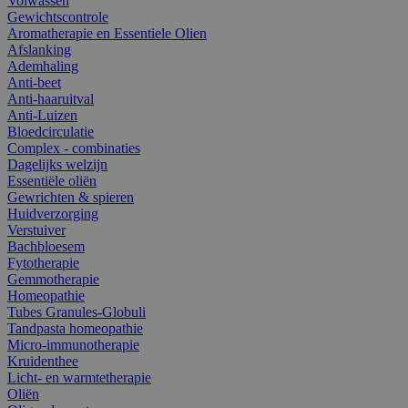
Volwassen
Gewichtscontrole
Aromatherapie en Essentiele Olien
Afslanking
Ademhaling
Anti-beet
Anti-haaruitval
Anti-Luizen
Bloedcirculatie
Complex - combinaties
Dagelijks welzijn
Essentiële oliën
Gewrichten & spieren
Huidverzorging
Verstuiver
Bachbloesem
Fytotherapie
Gemmotherapie
Homeopathie
Tubes Granules-Globuli
Tandpasta homeopathie
Micro-immunotherapie
Kruidenthee
Licht- en warmtetherapie
Oliën