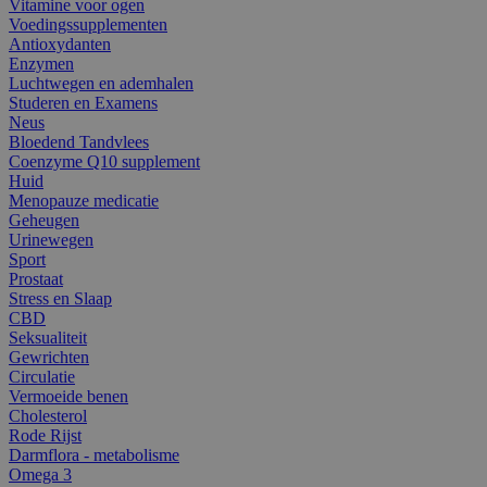
Vitamine voor ogen
Voedingssupplementen
Antioxydanten
Enzymen
Luchtwegen en ademhalen
Studeren en Examens
Neus
Bloedend Tandvlees
Coenzyme Q10 supplement
Huid
Menopauze medicatie
Geheugen
Urinewegen
Sport
Prostaat
Stress en Slaap
CBD
Seksualiteit
Gewrichten
Circulatie
Vermoeide benen
Cholesterol
Rode Rijst
Darmflora - metabolisme
Omega 3