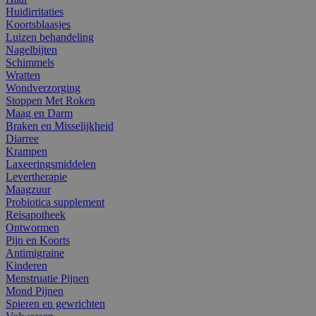
Huidirritaties
Koortsblaasjes
Luizen behandeling
Nagelbijten
Schimmels
Wratten
Wondverzorging
Stoppen Met Roken
Maag en Darm
Braken en Misselijkheid
Diarree
Krampen
Laxeeringsmiddelen
Levertherapie
Maagzuur
Probiotica supplement
Reisapotheek
Ontwormen
Pijn en Koorts
Antimigraine
Kinderen
Menstruatie Pijnen
Mond Pijnen
Spieren en gewrichten