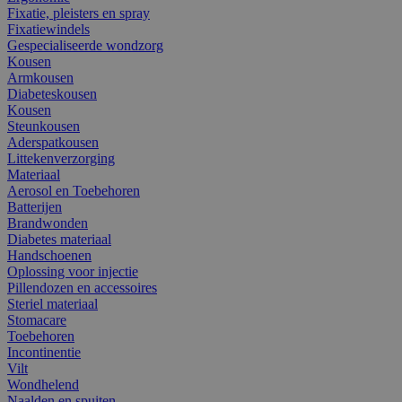
Fixatie, pleisters en spray
Fixatiewindels
Gespecialiseerde wondzorg
Kousen
Armkousen
Diabeteskousen
Kousen
Steunkousen
Aderspatkousen
Littekenverzorging
Materiaal
Aerosol en Toebehoren
Batterijen
Brandwonden
Diabetes materiaal
Handschoenen
Oplossing voor injectie
Pillendozen en accessoires
Steriel materiaal
Stomacare
Toebehoren
Incontinentie
Vilt
Wondhelend
Naalden en spuiten