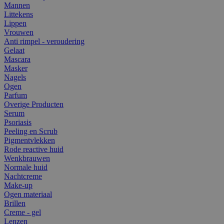
Mannen
Littekens
Lippen
Vrouwen
Anti rimpel - veroudering
Gelaat
Mascara
Masker
Nagels
Ogen
Parfum
Overige Producten
Serum
Psoriasis
Peeling en Scrub
Pigmentvlekken
Rode reactive huid
Wenkbrauwen
Normale huid
Nachtcreme
Make-up
Ogen materiaal
Brillen
Creme - gel
Lenzen