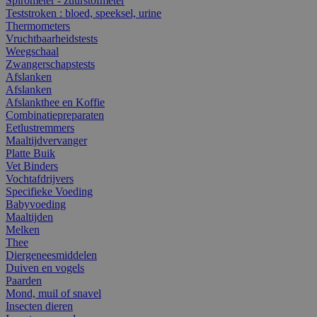
Spirometer - zuurstofmeter
Teststroken : bloed, speeksel, urine
Thermometers
Vruchtbaarheidstests
Weegschaal
Zwangerschapstests
Afslanken
Afslanken
Afslankthee en Koffie
Combinatiepreparaten
Eetlustremmers
Maaltijdvervanger
Platte Buik
Vet Binders
Vochtafdrijvers
Specifieke Voeding
Babyvoeding
Maaltijden
Melken
Thee
Diergeneesmiddelen
Duiven en vogels
Paarden
Mond, muil of snavel
Insecten dieren