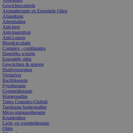
Volwassen
Gewichtscontrole
Aromatherapie en Essentiele Olien
Afslanking
Ademhaling
Anti-beet
Anti-haaruitval
Anti-Luizen
Bloedcirculatie
Complex - combinaties
Dagelijks welzijn
Essentiële oliën
Gewrichten & spieren
Huidverzorging
Verstuiver
Bachbloesem
Fytotherapie
Gemmotherapie
Homeopathie
Tubes Granules-Globuli
Tandpasta homeopathie
Micro-immunotherapie
Kruidenthee
Licht- en warmtetherapie
Oliën