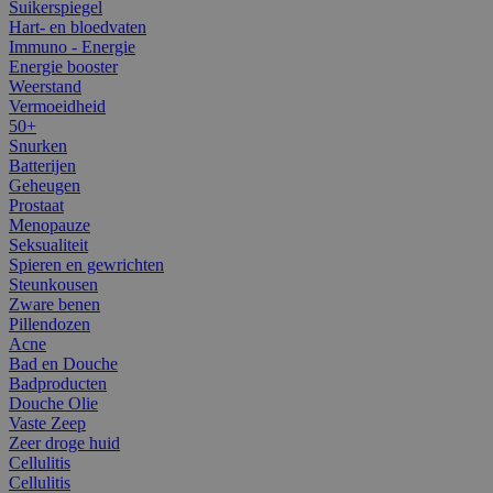
Suikerspiegel
Hart- en bloedvaten
Immuno - Energie
Energie booster
Weerstand
Vermoeidheid
50+
Snurken
Batterijen
Geheugen
Prostaat
Menopauze
Seksualiteit
Spieren en gewrichten
Steunkousen
Zware benen
Pillendozen
Acne
Bad en Douche
Badproducten
Douche Olie
Vaste Zeep
Zeer droge huid
Cellulitis
Cellulitis