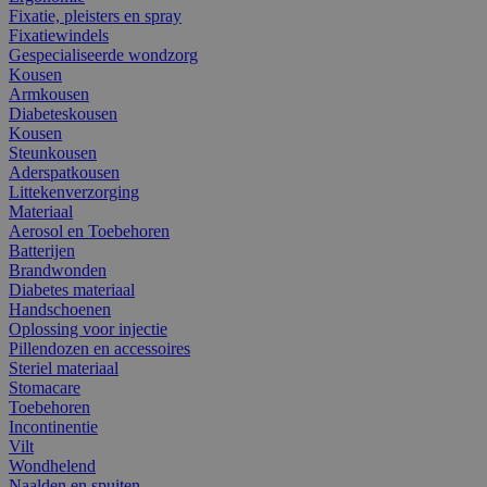
Fixatie, pleisters en spray
Fixatiewindels
Gespecialiseerde wondzorg
Kousen
Armkousen
Diabeteskousen
Kousen
Steunkousen
Aderspatkousen
Littekenverzorging
Materiaal
Aerosol en Toebehoren
Batterijen
Brandwonden
Diabetes materiaal
Handschoenen
Oplossing voor injectie
Pillendozen en accessoires
Steriel materiaal
Stomacare
Toebehoren
Incontinentie
Vilt
Wondhelend
Naalden en spuiten