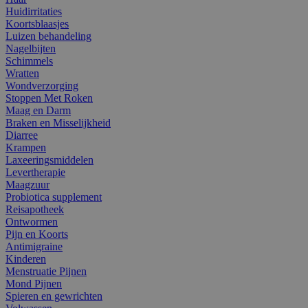
Huidirritaties
Koortsblaasjes
Luizen behandeling
Nagelbijten
Schimmels
Wratten
Wondverzorging
Stoppen Met Roken
Maag en Darm
Braken en Misselijkheid
Diarree
Krampen
Laxeeringsmiddelen
Levertherapie
Maagzuur
Probiotica supplement
Reisapotheek
Ontwormen
Pijn en Koorts
Antimigraine
Kinderen
Menstruatie Pijnen
Mond Pijnen
Spieren en gewrichten