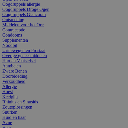
Oogdruppels allergie
Oogdruppels Droge Ogen
Oogdruppels Glaucoom
Ontsmetting
Middelen voor het Oor
Contraceptie
Condooms
Supplementen
Noodpil
Urinewegen en Prostaat
Overige geneesmiddelen
Hart en Vaatstelsel
Aambeien
Zware Benen
Doorbloeding
Verkoudheid
Allergie
Hoest
Keelpijn
Rhinitis en Sinusitis
Zoutoplossingen
Snurken
Huid en haar
Acne
Haar