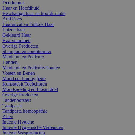
Deodorants
Haar en Hoofdhuid
Beschadigd haar en hoofdirritatie
Anti Roos
Haaruitval en Futloos Haar
Luizen haar
Gekleurd Haar
Haarvitaminen
Overige Producten
Shampoo en conditionner
Manicure en Pedicure
Handen
Manicure en Pedicure/Handen
Voeten en Benen
Mond en Tandhygiëne
Kunstgebit Toebehoren
Mondspoeling en Flosmiddel
Overige Producten
Tandenborstels
Tandpasta
Tandpasta homeopathie
Aften
Intieme Hygiëne
Intieme Hygienische Verbanden
Intieme Wasproducten