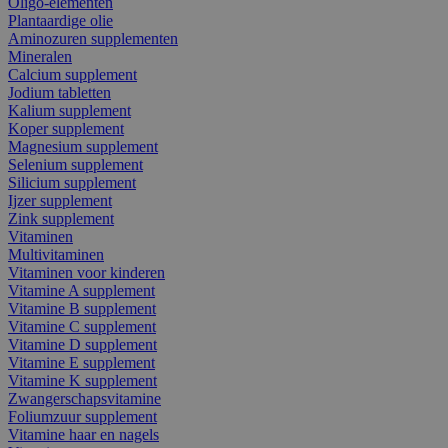
Oligo-elementen
Plantaardige olie
Aminozuren supplementen
Mineralen
Calcium supplement
Jodium tabletten
Kalium supplement
Koper supplement
Magnesium supplement
Selenium supplement
Silicium supplement
Ijzer supplement
Zink supplement
Vitaminen
Multivitaminen
Vitaminen voor kinderen
Vitamine A supplement
Vitamine B supplement
Vitamine C supplement
Vitamine D supplement
Vitamine E supplement
Vitamine K supplement
Zwangerschapsvitamine
Foliumzuur supplement
Vitamine haar en nagels