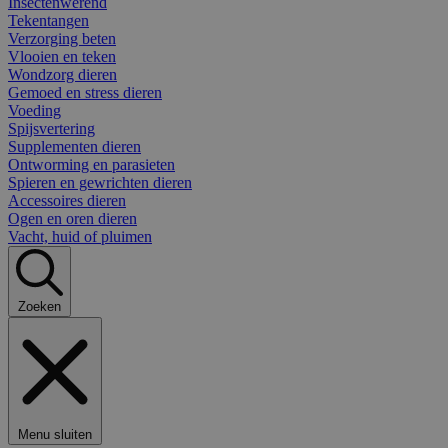
Insectenwerend
Tekentangen
Verzorging beten
Vlooien en teken
Wondzorg dieren
Gemoed en stress dieren
Voeding
Spijsvertering
Supplementen dieren
Ontworming en parasieten
Spieren en gewrichten dieren
Accessoires dieren
Ogen en oren dieren
Vacht, huid of pluimen
Zoeken
Menu sluiten