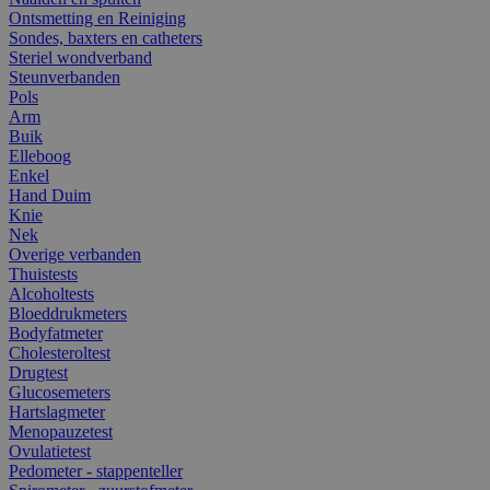
Ontsmetting en Reiniging
Sondes, baxters en catheters
Steriel wondverband
Steunverbanden
Pols
Arm
Buik
Elleboog
Enkel
Hand Duim
Knie
Nek
Overige verbanden
Thuistests
Alcoholtests
Bloeddrukmeters
Bodyfatmeter
Cholesteroltest
Drugtest
Glucosemeters
Hartslagmeter
Menopauzetest
Ovulatietest
Pedometer - stappenteller