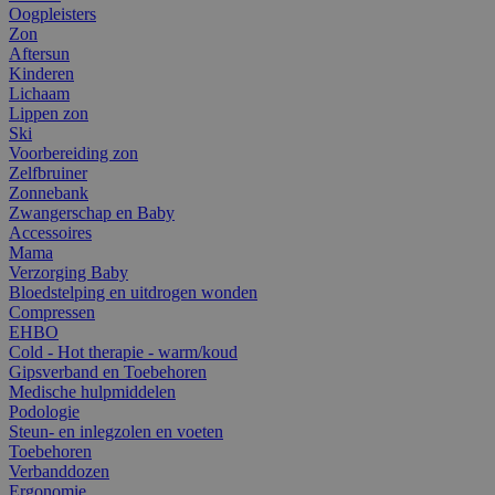
Oogpleisters
Zon
Aftersun
Kinderen
Lichaam
Lippen zon
Ski
Voorbereiding zon
Zelfbruiner
Zonnebank
Zwangerschap en Baby
Accessoires
Mama
Verzorging Baby
Bloedstelping en uitdrogen wonden
Compressen
EHBO
Cold - Hot therapie - warm/koud
Gipsverband en Toebehoren
Medische hulpmiddelen
Podologie
Steun- en inlegzolen en voeten
Toebehoren
Verbanddozen
Ergonomie