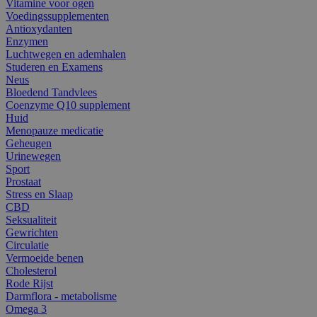
Vitamine voor ogen
Voedingssupplementen
Antioxydanten
Enzymen
Luchtwegen en ademhalen
Studeren en Examens
Neus
Bloedend Tandvlees
Coenzyme Q10 supplement
Huid
Menopauze medicatie
Geheugen
Urinewegen
Sport
Prostaat
Stress en Slaap
CBD
Seksualiteit
Gewrichten
Circulatie
Vermoeide benen
Cholesterol
Rode Rijst
Darmflora - metabolisme
Omega 3