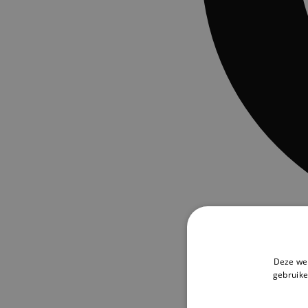
Deze web
gebruike