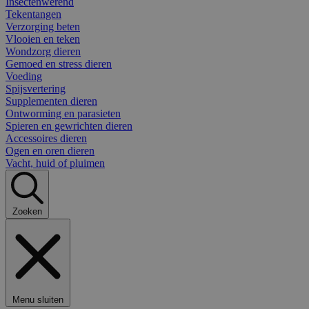
Insectenwerend
Tekentangen
Verzorging beten
Vlooien en teken
Wondzorg dieren
Gemoed en stress dieren
Voeding
Spijsvertering
Supplementen dieren
Ontworming en parasieten
Spieren en gewrichten dieren
Accessoires dieren
Ogen en oren dieren
Vacht, huid of pluimen
Zoeken
Menu sluiten