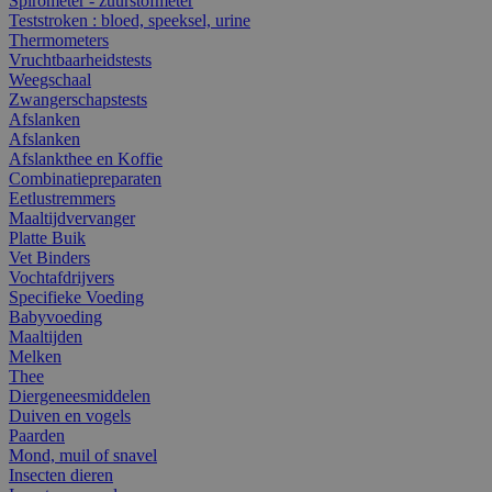
Spirometer - zuurstofmeter
Teststroken : bloed, speeksel, urine
Thermometers
Vruchtbaarheidstests
Weegschaal
Zwangerschapstests
Afslanken
Afslanken
Afslankthee en Koffie
Combinatiepreparaten
Eetlustremmers
Maaltijdvervanger
Platte Buik
Vet Binders
Vochtafdrijvers
Specifieke Voeding
Babyvoeding
Maaltijden
Melken
Thee
Diergeneesmiddelen
Duiven en vogels
Paarden
Mond, muil of snavel
Insecten dieren