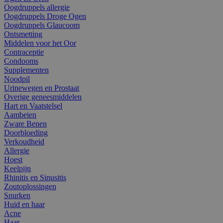
Oogdruppels allergie
Oogdruppels Droge Ogen
Oogdruppels Glaucoom
Ontsmetting
Middelen voor het Oor
Contraceptie
Condooms
Supplementen
Noodpil
Urinewegen en Prostaat
Overige geneesmiddelen
Hart en Vaatstelsel
Aambeien
Zware Benen
Doorbloeding
Verkoudheid
Allergie
Hoest
Keelpijn
Rhinitis en Sinusitis
Zoutoplossingen
Snurken
Huid en haar
Acne
Haar