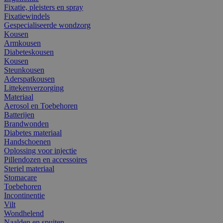
Fixatie, pleisters en spray
Fixatiewindels
Gespecialiseerde wondzorg
Kousen
Armkousen
Diabeteskousen
Kousen
Steunkousen
Aderspatkousen
Littekenverzorging
Materiaal
Aerosol en Toebehoren
Batterijen
Brandwonden
Diabetes materiaal
Handschoenen
Oplossing voor injectie
Pillendozen en accessoires
Steriel materiaal
Stomacare
Toebehoren
Incontinentie
Vilt
Wondhelend
Naalden en spuiten