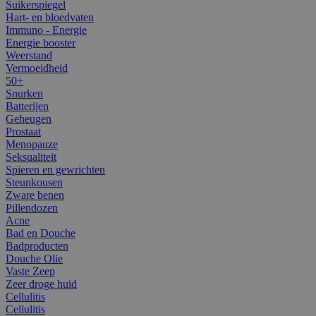
Suikerspiegel
Hart- en bloedvaten
Immuno - Energie
Energie booster
Weerstand
Vermoeidheid
50+
Snurken
Batterijen
Geheugen
Prostaat
Menopauze
Seksualiteit
Spieren en gewrichten
Steunkousen
Zware benen
Pillendozen
Acne
Bad en Douche
Badproducten
Douche Olie
Vaste Zeep
Zeer droge huid
Cellulitis
Cellulitis