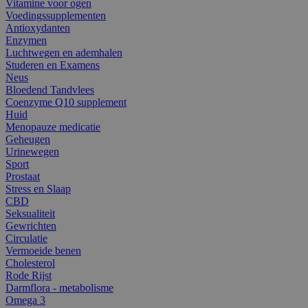
Vitamine voor ogen
Voedingssupplementen
Antioxydanten
Enzymen
Luchtwegen en ademhalen
Studeren en Examens
Neus
Bloedend Tandvlees
Coenzyme Q10 supplement
Huid
Menopauze medicatie
Geheugen
Urinewegen
Sport
Prostaat
Stress en Slaap
CBD
Seksualiteit
Gewrichten
Circulatie
Vermoeide benen
Cholesterol
Rode Rijst
Darmflora - metabolisme
Omega 3