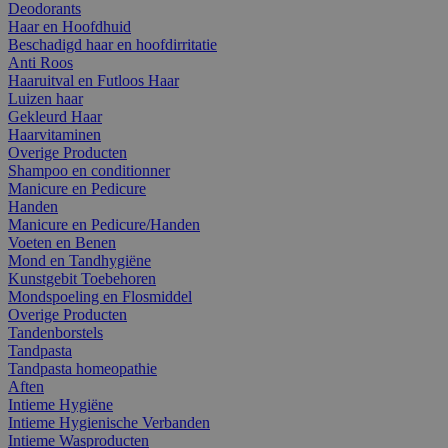
Deodorants
Haar en Hoofdhuid
Beschadigd haar en hoofdirritatie
Anti Roos
Haaruitval en Futloos Haar
Luizen haar
Gekleurd Haar
Haarvitaminen
Overige Producten
Shampoo en conditionner
Manicure en Pedicure
Handen
Manicure en Pedicure/Handen
Voeten en Benen
Mond en Tandhygiëne
Kunstgebit Toebehoren
Mondspoeling en Flosmiddel
Overige Producten
Tandenborstels
Tandpasta
Tandpasta homeopathie
Aften
Intieme Hygiëne
Intieme Hygienische Verbanden
Intieme Wasproducten