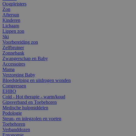
Oogpleisters
Zon
Aftersun
Kinderen
Lichaam
Lippen zon
Ski
Voorbereiding zon
Zelfbruiner
Zonnebank
Zwangerschap en Baby
Accessoires
Mama
Verzorging Baby
Bloedstelping en uitdrogen wonden
Compressen
EHBO
Cold - Hot therapie - warm/koud
Gipsverband en Toebehoren
Medische hulpmiddelen
Podologie
Steun- en inlegzolen en voeten
Toebehoren
Verbanddozen
Ergonomie