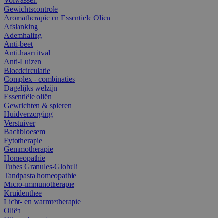
Volwassen
Gewichtscontrole
Aromatherapie en Essentiele Olien
Afslanking
Ademhaling
Anti-beet
Anti-haaruitval
Anti-Luizen
Bloedcirculatie
Complex - combinaties
Dagelijks welzijn
Essentiële oliën
Gewrichten & spieren
Huidverzorging
Verstuiver
Bachbloesem
Fytotherapie
Gemmotherapie
Homeopathie
Tubes Granules-Globuli
Tandpasta homeopathie
Micro-immunotherapie
Kruidenthee
Licht- en warmtetherapie
Oliën