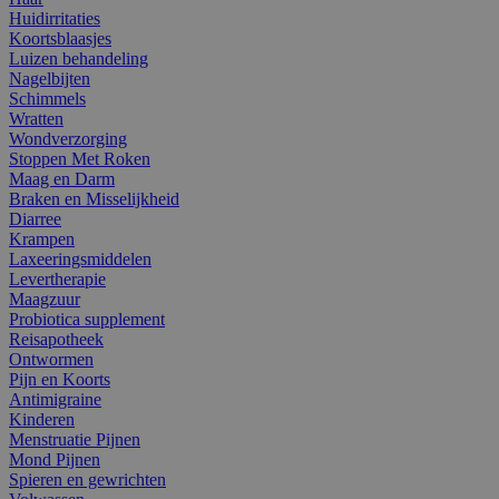
Huidirritaties
Koortsblaasjes
Luizen behandeling
Nagelbijten
Schimmels
Wratten
Wondverzorging
Stoppen Met Roken
Maag en Darm
Braken en Misselijkheid
Diarree
Krampen
Laxeeringsmiddelen
Levertherapie
Maagzuur
Probiotica supplement
Reisapotheek
Ontwormen
Pijn en Koorts
Antimigraine
Kinderen
Menstruatie Pijnen
Mond Pijnen
Spieren en gewrichten