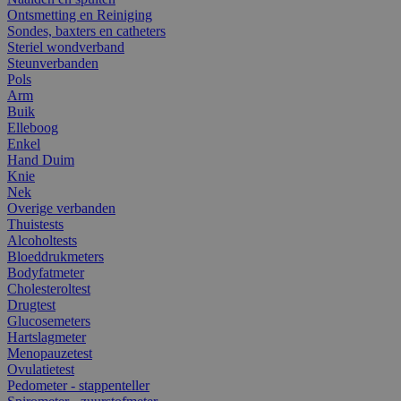
Ontsmetting en Reiniging
Sondes, baxters en catheters
Steriel wondverband
Steunverbanden
Pols
Arm
Buik
Elleboog
Enkel
Hand Duim
Knie
Nek
Overige verbanden
Thuistests
Alcoholtests
Bloeddrukmeters
Bodyfatmeter
Cholesteroltest
Drugtest
Glucosemeters
Hartslagmeter
Menopauzetest
Ovulatietest
Pedometer - stappenteller