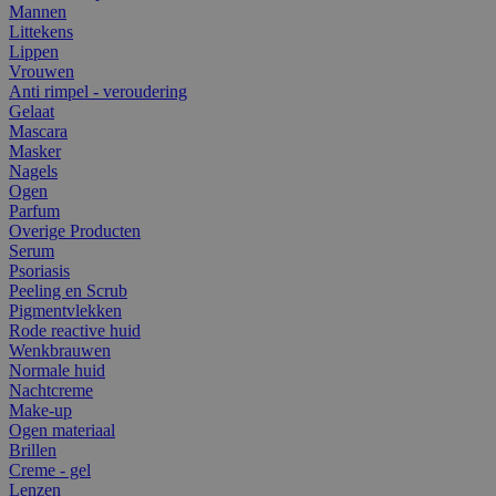
Mannen
Littekens
Lippen
Vrouwen
Anti rimpel - veroudering
Gelaat
Mascara
Masker
Nagels
Ogen
Parfum
Overige Producten
Serum
Psoriasis
Peeling en Scrub
Pigmentvlekken
Rode reactive huid
Wenkbrauwen
Normale huid
Nachtcreme
Make-up
Ogen materiaal
Brillen
Creme - gel
Lenzen