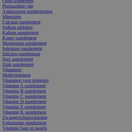
Oligo-elementen
Plantaardige olie
Aminozuren supplementen
Mineralen
Calcium supplement
Jodium tabletten
Kalium supplement
Koper supplement
Magnesium supplement
Selenium supplement
Silicium supplement
Ijzer supplement
Zink supplement
Vitaminen
Multivitaminen
Vitaminen voor kinderen
Vitamine A supplement
Vitamine B supplement
Vitamine C supplement
Vitamine D supplement
Vitamine E supplement
Vitamine K supplement
Zwangerschapsvitamine
Foliumzuur supplement
Vitamine haar en nagels