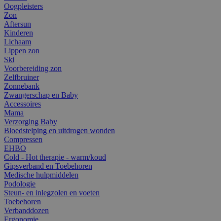
Oogpleisters
Zon
Aftersun
Kinderen
Lichaam
Lippen zon
Ski
Voorbereiding zon
Zelfbruiner
Zonnebank
Zwangerschap en Baby
Accessoires
Mama
Verzorging Baby
Bloedstelping en uitdrogen wonden
Compressen
EHBO
Cold - Hot therapie - warm/koud
Gipsverband en Toebehoren
Medische hulpmiddelen
Podologie
Steun- en inlegzolen en voeten
Toebehoren
Verbanddozen
Ergonomie