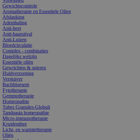
Volwassen
Gewichtscontrole
Aromatherapie en Essentiele Olien
Afslanking
Ademhaling
Anti-beet
Anti-haaruitval
Anti-Luizen
Bloedcirculatie
Complex - combinaties
Dagelijks welzijn
Essentiële oliën
Gewrichten & spieren
Huidverzorging
Verstuiver
Bachbloesem
Fytotherapie
Gemmotherapie
Homeopathie
Tubes Granules-Globuli
Tandpasta homeopathie
Micro-immunotherapie
Kruidenthee
Licht- en warmtetherapie
Oliën