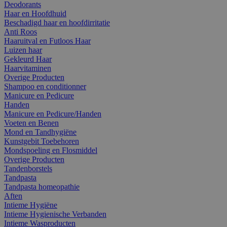
Deodorants
Haar en Hoofdhuid
Beschadigd haar en hoofdirritatie
Anti Roos
Haaruitval en Futloos Haar
Luizen haar
Gekleurd Haar
Haarvitaminen
Overige Producten
Shampoo en conditionner
Manicure en Pedicure
Handen
Manicure en Pedicure/Handen
Voeten en Benen
Mond en Tandhygiëne
Kunstgebit Toebehoren
Mondspoeling en Flosmiddel
Overige Producten
Tandenborstels
Tandpasta
Tandpasta homeopathie
Aften
Intieme Hygiëne
Intieme Hygienische Verbanden
Intieme Wasproducten