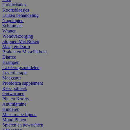
Huidirritaties
Koortsblaasjes
Luizen behandeling
Nagelbijten
Schimmels
Wratten
Wondverzorging
Stoppen Met Roken
Maag en Darm
Braken en Misselijkheid
Diarree
Krampen
Laxeeringsmiddelen
Levertherapie
Maagzuur
Probiotica supplement
Reisapotheek
Ontwormen
Pijn en Koorts
Antimigraine
Kinderen
Menstruatie Pijnen
Mond Pijnen
Spieren en gewrichten