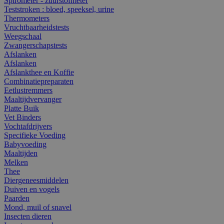
Spirometer - zuurstofmeter
Teststroken : bloed, speeksel, urine
Thermometers
Vruchtbaarheidstests
Weegschaal
Zwangerschapstests
Afslanken
Afslanken
Afslankthee en Koffie
Combinatiepreparaten
Eetlustremmers
Maaltijdvervanger
Platte Buik
Vet Binders
Vochtafdrijvers
Specifieke Voeding
Babyvoeding
Maaltijden
Melken
Thee
Diergeneesmiddelen
Duiven en vogels
Paarden
Mond, muil of snavel
Insecten dieren