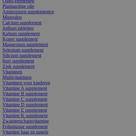
Oligo-elementen
Plantaardige olie
Aminozuren supplementen
Mineralen
Calcium supplement
Jodium tabletten
Kalium supplement
Koper supplement
Magnesium supplement
Selenium supplement
Silicium supplement
Ijzer supplement
Zink supplement
Vitaminen
Multivitaminen
Vitaminen voor kinderen
Vitamine A supplement
Vitamine B supplement
Vitamine C supplement
Vitamine D supplement
Vitamine E supplement
Vitamine K supplement
Zwangerschapsvitamine
Foliumzuur supplement
Vitamine haar en nagels