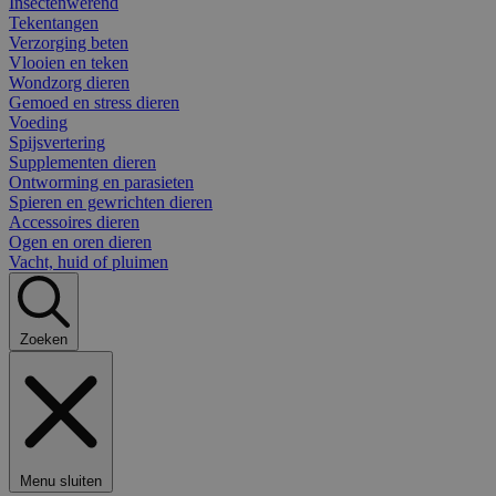
Insectenwerend
Tekentangen
Verzorging beten
Vlooien en teken
Wondzorg dieren
Gemoed en stress dieren
Voeding
Spijsvertering
Supplementen dieren
Ontworming en parasieten
Spieren en gewrichten dieren
Accessoires dieren
Ogen en oren dieren
Vacht, huid of pluimen
Zoeken
Menu sluiten