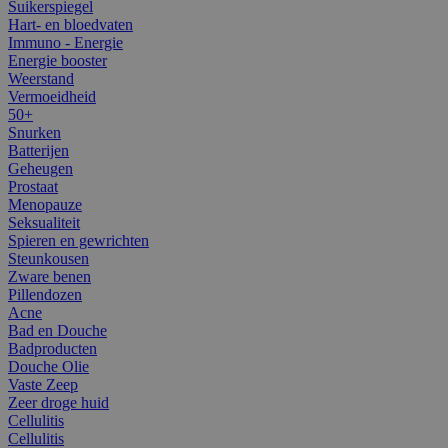
Suikerspiegel
Hart- en bloedvaten
Immuno - Energie
Energie booster
Weerstand
Vermoeidheid
50+
Snurken
Batterijen
Geheugen
Prostaat
Menopauze
Seksualiteit
Spieren en gewrichten
Steunkousen
Zware benen
Pillendozen
Acne
Bad en Douche
Badproducten
Douche Olie
Vaste Zeep
Zeer droge huid
Cellulitis
Cellulitis