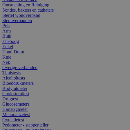
Ontsmetting en Reiniging
Sondes, baxters en catheters
Steriel wondverband
Steunverbanden
Pols
Arm
Buik
Elleboog
Enkel
Hand Duim
Knie
Nek
Overige verbanden
Thuistests
Alcoholtests
Bloeddrukmeters
Bodyfatmeter
Cholesteroltest
Drugtest
Glucosemeters
Hartslagmeter
Menopauzetest
Ovulatietest
Pedometer - stappenteller