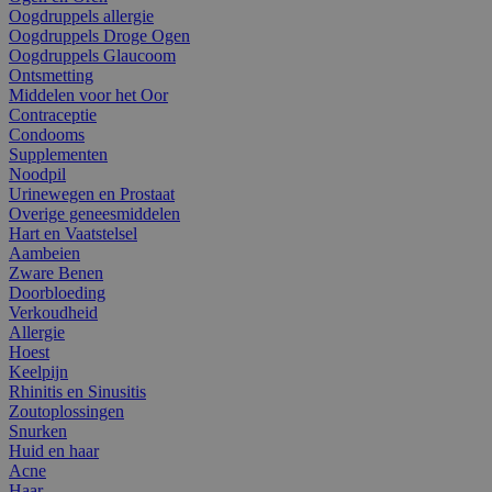
Oogdruppels allergie
Oogdruppels Droge Ogen
Oogdruppels Glaucoom
Ontsmetting
Middelen voor het Oor
Contraceptie
Condooms
Supplementen
Noodpil
Urinewegen en Prostaat
Overige geneesmiddelen
Hart en Vaatstelsel
Aambeien
Zware Benen
Doorbloeding
Verkoudheid
Allergie
Hoest
Keelpijn
Rhinitis en Sinusitis
Zoutoplossingen
Snurken
Huid en haar
Acne
Haar