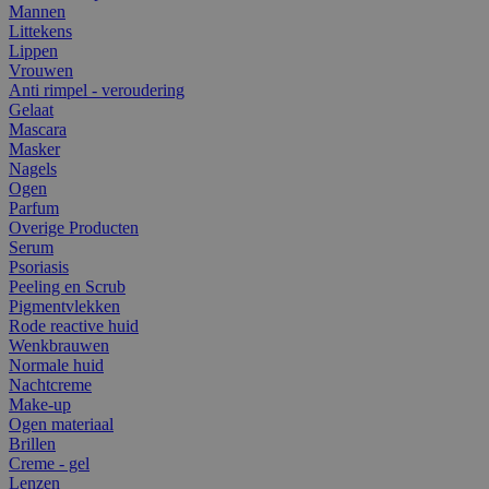
Mannen
Littekens
Lippen
Vrouwen
Anti rimpel - veroudering
Gelaat
Mascara
Masker
Nagels
Ogen
Parfum
Overige Producten
Serum
Psoriasis
Peeling en Scrub
Pigmentvlekken
Rode reactive huid
Wenkbrauwen
Normale huid
Nachtcreme
Make-up
Ogen materiaal
Brillen
Creme - gel
Lenzen