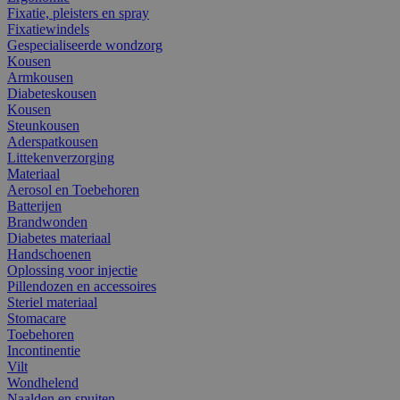
Fixatie, pleisters en spray
Fixatiewindels
Gespecialiseerde wondzorg
Kousen
Armkousen
Diabeteskousen
Kousen
Steunkousen
Aderspatkousen
Littekenverzorging
Materiaal
Aerosol en Toebehoren
Batterijen
Brandwonden
Diabetes materiaal
Handschoenen
Oplossing voor injectie
Pillendozen en accessoires
Steriel materiaal
Stomacare
Toebehoren
Incontinentie
Vilt
Wondhelend
Naalden en spuiten