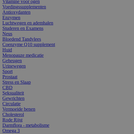
Vitamine voor ogen
Voedingssupplementen
Antioxydanten
Enzymen
Luchtwegen en ademhalen
Studeren en Examens
Neus
Bloedend Tandvlees
Coenzyme Q10 supplement
Huid
Menopauze medicatie
Geheugen
Urinewegen
Sport
Prostaat
Stress en Slaap
CBD
Seksualiteit
Gewrichten
Circulatie
Vermoeide benen
Cholesterol
Rode Rijst
Darmflora - metabolisme
Omega 3