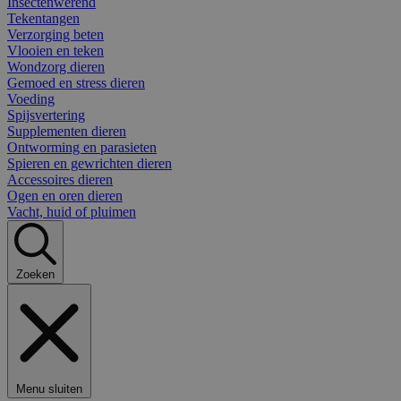
Insectenwerend
Tekentangen
Verzorging beten
Vlooien en teken
Wondzorg dieren
Gemoed en stress dieren
Voeding
Spijsvertering
Supplementen dieren
Ontworming en parasieten
Spieren en gewrichten dieren
Accessoires dieren
Ogen en oren dieren
Vacht, huid of pluimen
Zoeken
Menu sluiten