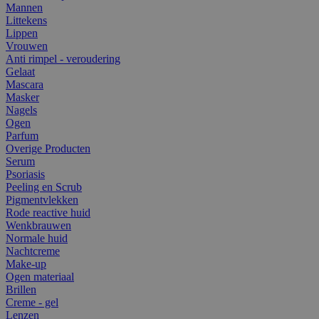
Mannen
Littekens
Lippen
Vrouwen
Anti rimpel - veroudering
Gelaat
Mascara
Masker
Nagels
Ogen
Parfum
Overige Producten
Serum
Psoriasis
Peeling en Scrub
Pigmentvlekken
Rode reactive huid
Wenkbrauwen
Normale huid
Nachtcreme
Make-up
Ogen materiaal
Brillen
Creme - gel
Lenzen