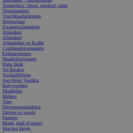
Spirometer - zuurstofmeter
Teststroken : bloed, speeksel, urine
Thermometers
Vruchtbaarheidstests
Weegschaal
Zwangerschapstests
Afslanken
Afslanken
Afslankthee en Koffie
Combinatiepreparaten
Eetlustremmers
Maaltijdvervanger
Platte Buik
Vet Binders
Vochtafdrijvers
Specifieke Voeding
Babyvoeding
Maaltijden
Melken
Thee
Diergeneesmiddelen
Duiven en vogels
Paarden
Mond, muil of snavel
Insecten dieren