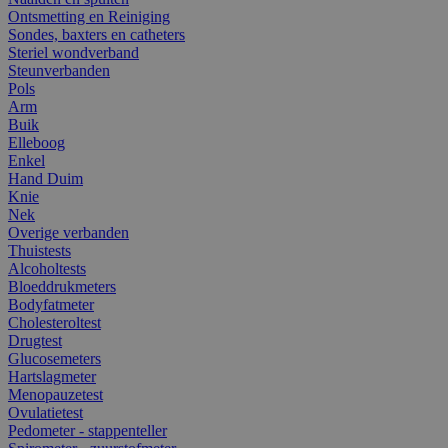
Ontsmetting en Reiniging
Sondes, baxters en catheters
Steriel wondverband
Steunverbanden
Pols
Arm
Buik
Elleboog
Enkel
Hand Duim
Knie
Nek
Overige verbanden
Thuistests
Alcoholtests
Bloeddrukmeters
Bodyfatmeter
Cholesteroltest
Drugtest
Glucosemeters
Hartslagmeter
Menopauzetest
Ovulatietest
Pedometer - stappenteller