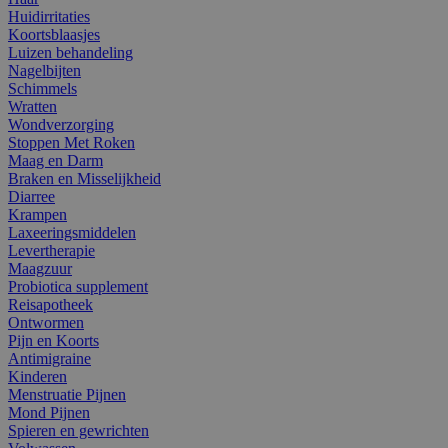
Huidirritaties
Koortsblaasjes
Luizen behandeling
Nagelbijten
Schimmels
Wratten
Wondverzorging
Stoppen Met Roken
Maag en Darm
Braken en Misselijkheid
Diarree
Krampen
Laxeeringsmiddelen
Levertherapie
Maagzuur
Probiotica supplement
Reisapotheek
Ontwormen
Pijn en Koorts
Antimigraine
Kinderen
Menstruatie Pijnen
Mond Pijnen
Spieren en gewrichten