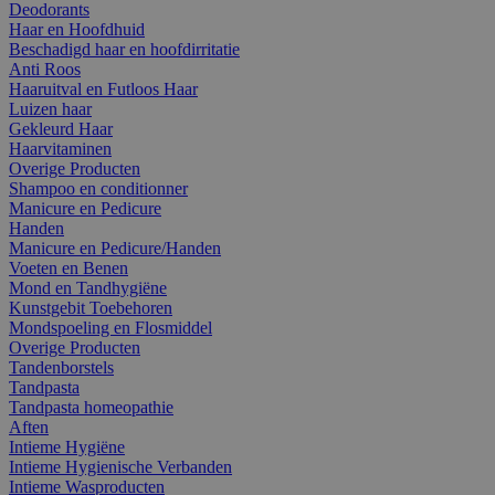
Deodorants
Haar en Hoofdhuid
Beschadigd haar en hoofdirritatie
Anti Roos
Haaruitval en Futloos Haar
Luizen haar
Gekleurd Haar
Haarvitaminen
Overige Producten
Shampoo en conditionner
Manicure en Pedicure
Handen
Manicure en Pedicure/Handen
Voeten en Benen
Mond en Tandhygiëne
Kunstgebit Toebehoren
Mondspoeling en Flosmiddel
Overige Producten
Tandenborstels
Tandpasta
Tandpasta homeopathie
Aften
Intieme Hygiëne
Intieme Hygienische Verbanden
Intieme Wasproducten