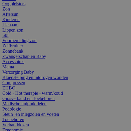
Oogpleisters
Zon
Aftersun
Kinderen
Lichaam
Lippen zon
Ski
Voorbereiding zon
Zelfbruiner
Zonnebank
Zwangerschap en Baby
Accessoires
Mama
Verzorging Baby
Bloedstelping en uitdrogen wonden
Compressen
EHBO
Cold - Hot therapie - warm/koud
Gipsverband en Toebehoren
Medische hulpmiddelen
Podologie
Steun- en inlegzolen en voeten
Toebehoren
Verbanddozen
Ergonomie