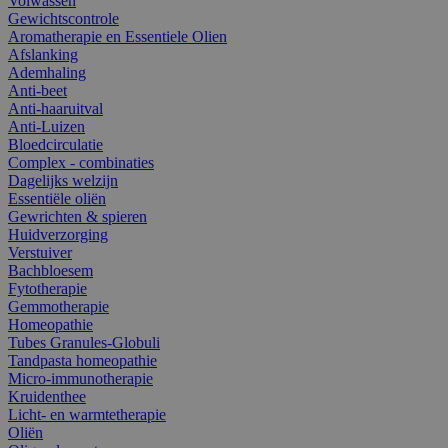
Volwassen
Gewichtscontrole
Aromatherapie en Essentiele Olien
Afslanking
Ademhaling
Anti-beet
Anti-haaruitval
Anti-Luizen
Bloedcirculatie
Complex - combinaties
Dagelijks welzijn
Essentiële oliën
Gewrichten & spieren
Huidverzorging
Verstuiver
Bachbloesem
Fytotherapie
Gemmotherapie
Homeopathie
Tubes Granules-Globuli
Tandpasta homeopathie
Micro-immunotherapie
Kruidenthee
Licht- en warmtetherapie
Oliën