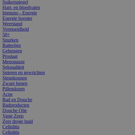
Suikerspiegel
Hart- en bloedvaten
Immuno - Energie
Energie booster
Weerstand
Vermoeidheid
50+
Snurken
Batterijen
Geheugen
Prostaat
Menopauze
Seksualiteit
Spieren en gewrichten
Steunkousen
Zware benen
Pillendozen
Acne
Bad en Douche
Badproducten
Douche Olie
Vaste Zeep
Zeer droge huid
Cellulitis
Cellulitis