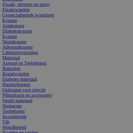
Fixatie, pleisters en spray
Fixatiewindels
Gespecialiseerde wondzorg
Kousen
Armkousen
Diabeteskousen
Kousen
Steunkousen
Aderspatkousen
Littekenverzorging
Materiaal
Aerosol en Toebehoren
Batterijen
Brandwonden
Diabetes materiaal
Handschoenen
Oplossing voor injectie
Pillendozen en accessoires
Steriel materiaal
Stomacare
Toebehoren
Incontinentie
Vilt
Wondhelend
Naalden en spuiten