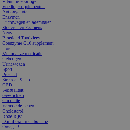
Vitamine voor ogen
Voedingssupplementen
Antioxydanten
Enzymen
Luchtwegen en ademhalen
Studeren en Examens
Neus
Bloedend Tandvlees
Coenzyme Q10 supplement
Huid
Menopauze medicatie
Geheugen
Urinewegen
Sport
Prostaat
Stress en Slaap
CBD
Seksualiteit
Gewrichten
Circulatie
Vermoeide benen
Cholesterol
Rode Rijst
Darmflora - metabolisme
Omega 3