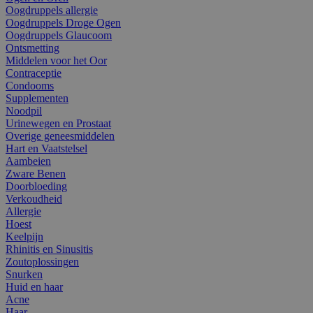
Oogdruppels allergie
Oogdruppels Droge Ogen
Oogdruppels Glaucoom
Ontsmetting
Middelen voor het Oor
Contraceptie
Condooms
Supplementen
Noodpil
Urinewegen en Prostaat
Overige geneesmiddelen
Hart en Vaatstelsel
Aambeien
Zware Benen
Doorbloeding
Verkoudheid
Allergie
Hoest
Keelpijn
Rhinitis en Sinusitis
Zoutoplossingen
Snurken
Huid en haar
Acne
Haar