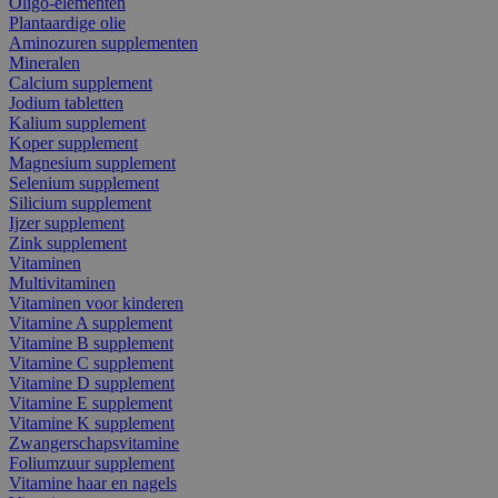
Oligo-elementen
Plantaardige olie
Aminozuren supplementen
Mineralen
Calcium supplement
Jodium tabletten
Kalium supplement
Koper supplement
Magnesium supplement
Selenium supplement
Silicium supplement
Ijzer supplement
Zink supplement
Vitaminen
Multivitaminen
Vitaminen voor kinderen
Vitamine A supplement
Vitamine B supplement
Vitamine C supplement
Vitamine D supplement
Vitamine E supplement
Vitamine K supplement
Zwangerschapsvitamine
Foliumzuur supplement
Vitamine haar en nagels