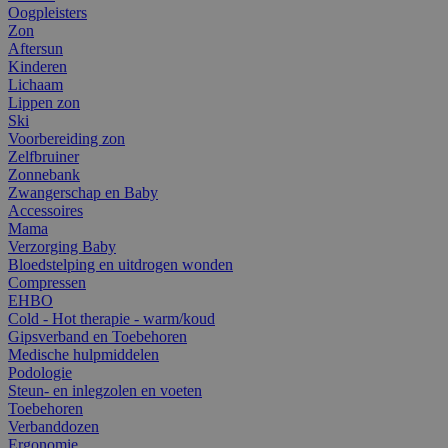
Oogpleisters
Zon
Aftersun
Kinderen
Lichaam
Lippen zon
Ski
Voorbereiding zon
Zelfbruiner
Zonnebank
Zwangerschap en Baby
Accessoires
Mama
Verzorging Baby
Bloedstelping en uitdrogen wonden
Compressen
EHBO
Cold - Hot therapie - warm/koud
Gipsverband en Toebehoren
Medische hulpmiddelen
Podologie
Steun- en inlegzolen en voeten
Toebehoren
Verbanddozen
Ergonomie