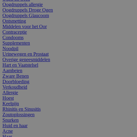
Oogdruppels allergie
Oogdruppels Droge Ogen
Oogdruppels Glaucoom
Ontsmetting
Middelen voor het Oor
Contraceptie
Condooms
Supplementen
Noodpil
Urinewegen en Prostaat
Overige geneesmiddelen
Hart en Vaatstelsel
Aambeien
Zware Benen
Doorbloeding
Verkoudheid
Allergie
Hoest
Keelpijn
Rhinitis en Sinusitis
Zoutoplossingen
Snurken
Huid en haar
Acne
Haar