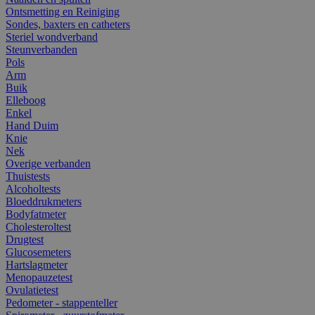
Ontsmetting en Reiniging
Sondes, baxters en catheters
Steriel wondverband
Steunverbanden
Pols
Arm
Buik
Elleboog
Enkel
Hand Duim
Knie
Nek
Overige verbanden
Thuistests
Alcoholtests
Bloeddrukmeters
Bodyfatmeter
Cholesteroltest
Drugtest
Glucosemeters
Hartslagmeter
Menopauzetest
Ovulatietest
Pedometer - stappenteller