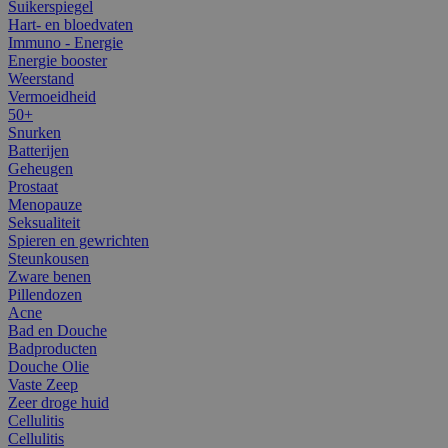
Suikerspiegel
Hart- en bloedvaten
Immuno - Energie
Energie booster
Weerstand
Vermoeidheid
50+
Snurken
Batterijen
Geheugen
Prostaat
Menopauze
Seksualiteit
Spieren en gewrichten
Steunkousen
Zware benen
Pillendozen
Acne
Bad en Douche
Badproducten
Douche Olie
Vaste Zeep
Zeer droge huid
Cellulitis
Cellulitis