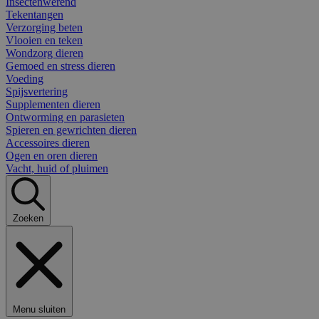
Insectenwerend
Tekentangen
Verzorging beten
Vlooien en teken
Wondzorg dieren
Gemoed en stress dieren
Voeding
Spijsvertering
Supplementen dieren
Ontworming en parasieten
Spieren en gewrichten dieren
Accessoires dieren
Ogen en oren dieren
Vacht, huid of pluimen
Zoeken
Menu sluiten