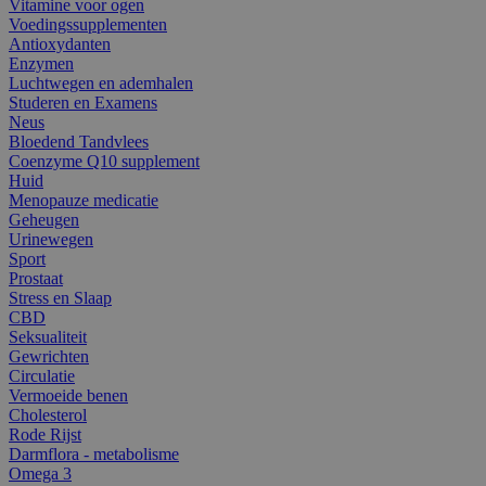
Vitamine voor ogen
Voedingssupplementen
Antioxydanten
Enzymen
Luchtwegen en ademhalen
Studeren en Examens
Neus
Bloedend Tandvlees
Coenzyme Q10 supplement
Huid
Menopauze medicatie
Geheugen
Urinewegen
Sport
Prostaat
Stress en Slaap
CBD
Seksualiteit
Gewrichten
Circulatie
Vermoeide benen
Cholesterol
Rode Rijst
Darmflora - metabolisme
Omega 3