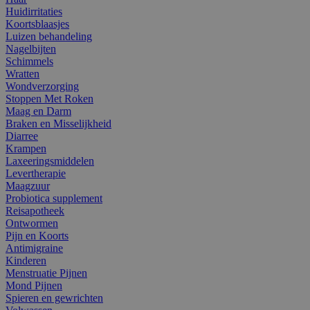
Huidirritaties
Koortsblaasjes
Luizen behandeling
Nagelbijten
Schimmels
Wratten
Wondverzorging
Stoppen Met Roken
Maag en Darm
Braken en Misselijkheid
Diarree
Krampen
Laxeeringsmiddelen
Levertherapie
Maagzuur
Probiotica supplement
Reisapotheek
Ontwormen
Pijn en Koorts
Antimigraine
Kinderen
Menstruatie Pijnen
Mond Pijnen
Spieren en gewrichten