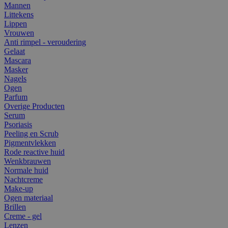
Mannen
Littekens
Lippen
Vrouwen
Anti rimpel - veroudering
Gelaat
Mascara
Masker
Nagels
Ogen
Parfum
Overige Producten
Serum
Psoriasis
Peeling en Scrub
Pigmentvlekken
Rode reactive huid
Wenkbrauwen
Normale huid
Nachtcreme
Make-up
Ogen materiaal
Brillen
Creme - gel
Lenzen