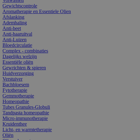
Volwassen
Gewichtscontrole
Aromatherapie en Essentiele Olien
Afslanking
Ademhaling
Anti-beet
Anti-haaruitval
Anti-Luizen
Bloedcirculatie
Complex - combinaties
Dagelijks welzijn
Essentiële oliën
Gewrichten & spieren
Huidverzorging
Verstuiver
Bachbloesem
Fytotherapie
Gemmotherapie
Homeopathie
Tubes Granules-Globuli
Tandpasta homeopathie
Micro-immunotherapie
Kruidenthee
Licht- en warmtetherapie
Oliën