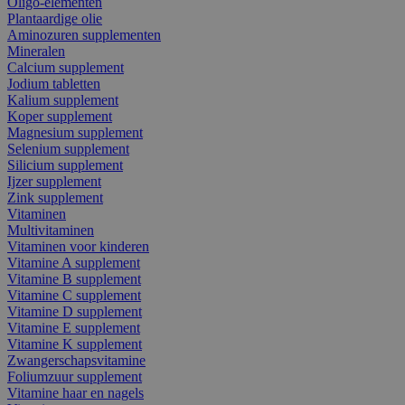
Oligo-elementen
Plantaardige olie
Aminozuren supplementen
Mineralen
Calcium supplement
Jodium tabletten
Kalium supplement
Koper supplement
Magnesium supplement
Selenium supplement
Silicium supplement
Ijzer supplement
Zink supplement
Vitaminen
Multivitaminen
Vitaminen voor kinderen
Vitamine A supplement
Vitamine B supplement
Vitamine C supplement
Vitamine D supplement
Vitamine E supplement
Vitamine K supplement
Zwangerschapsvitamine
Foliumzuur supplement
Vitamine haar en nagels