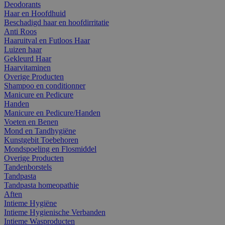
Deodorants
Haar en Hoofdhuid
Beschadigd haar en hoofdirritatie
Anti Roos
Haaruitval en Futloos Haar
Luizen haar
Gekleurd Haar
Haarvitaminen
Overige Producten
Shampoo en conditionner
Manicure en Pedicure
Handen
Manicure en Pedicure/Handen
Voeten en Benen
Mond en Tandhygiëne
Kunstgebit Toebehoren
Mondspoeling en Flosmiddel
Overige Producten
Tandenborstels
Tandpasta
Tandpasta homeopathie
Aften
Intieme Hygiëne
Intieme Hygienische Verbanden
Intieme Wasproducten