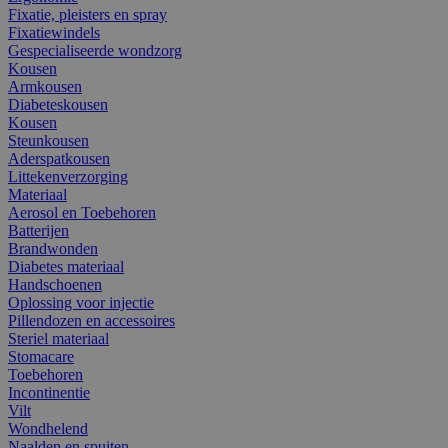
Fixatie, pleisters en spray
Fixatiewindels
Gespecialiseerde wondzorg
Kousen
Armkousen
Diabeteskousen
Kousen
Steunkousen
Aderspatkousen
Littekenverzorging
Materiaal
Aerosol en Toebehoren
Batterijen
Brandwonden
Diabetes materiaal
Handschoenen
Oplossing voor injectie
Pillendozen en accessoires
Steriel materiaal
Stomacare
Toebehoren
Incontinentie
Vilt
Wondhelend
Naalden en spuiten