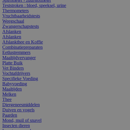
Spirometer - zuurstofmeter
Teststroken : bloed, speeksel, urine
Thermometers
Vruchtbaarheidstests
Weegschaal
Zwangerschapstests
Afslanken
Afslanken
Afslankthee en Koffie
Combinatiepreparaten
Eetlustremmers
Maaltijdvervanger
Platte Buik
Vet Binders
Vochtafdrijvers
Specifieke Voeding
Babyvoeding
Maaltijden
Melken
Thee
Diergeneesmiddelen
Duiven en vogels
Paarden
Mond, muil of snavel
Insecten dieren