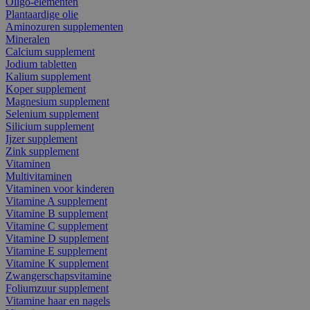
Oligo-elementen
Plantaardige olie
Aminozuren supplementen
Mineralen
Calcium supplement
Jodium tabletten
Kalium supplement
Koper supplement
Magnesium supplement
Selenium supplement
Silicium supplement
Ijzer supplement
Zink supplement
Vitaminen
Multivitaminen
Vitaminen voor kinderen
Vitamine A supplement
Vitamine B supplement
Vitamine C supplement
Vitamine D supplement
Vitamine E supplement
Vitamine K supplement
Zwangerschapsvitamine
Foliumzuur supplement
Vitamine haar en nagels