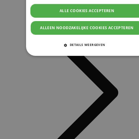
ALLE COOKIES ACCEPTEREN
ALLEEN NOODZAKELIJKE COOKIES ACCEPTEREN
DETAILS WEERGEVEN
STRIKT NOODZAKELIJKE COOKIES
PRESTATIE COOKIES
TARGETING COOKIES
FUNCTIONELE COOKIES
Strikt noodzakelijke cookies
Prestatie cookies