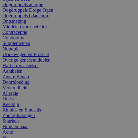
Oogdruppels allergie
Oogdruppels Droge Ogen
Oogdruppels Glaucoom
Ontsmetting
Middelen voor het Oor
Contraceptie
Condooms
Supplementen
Noodpil
Urinewegen en Prostaat
Overige geneesmiddelen
Hart en Vaatstelsel
Aambeien
Zware Benen
Doorbloeding
Verkoudheid
Allergie
Hoest
Keelpijn
Rhinitis en Sinusitis
Zoutoplossingen
Snurken
Huid en haar
Acne
Haar