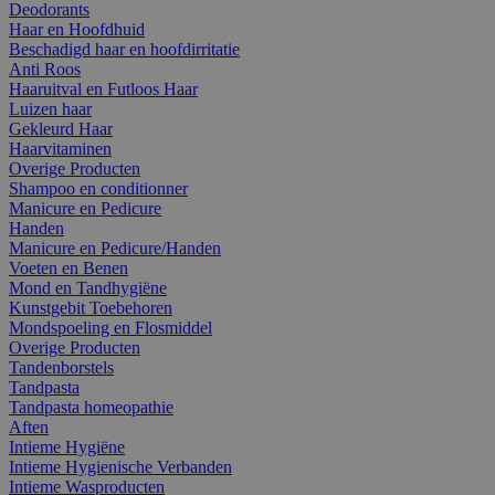
Deodorants
Haar en Hoofdhuid
Beschadigd haar en hoofdirritatie
Anti Roos
Haaruitval en Futloos Haar
Luizen haar
Gekleurd Haar
Haarvitaminen
Overige Producten
Shampoo en conditionner
Manicure en Pedicure
Handen
Manicure en Pedicure/Handen
Voeten en Benen
Mond en Tandhygiëne
Kunstgebit Toebehoren
Mondspoeling en Flosmiddel
Overige Producten
Tandenborstels
Tandpasta
Tandpasta homeopathie
Aften
Intieme Hygiëne
Intieme Hygienische Verbanden
Intieme Wasproducten