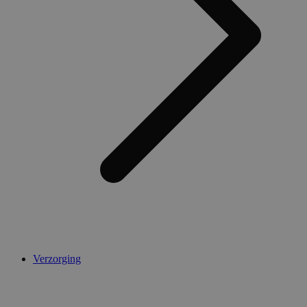
AWSALBCORS
1 week
Amazon.com Inc.
widget-
mediator.zopim.com
CookieScriptConsent
5 maanden 4
CookieScript
weken
.medibib.nl
Verzorging
Aanbieder