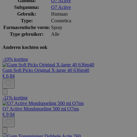
Gamma:
O7 Active
Subgamma:
O7 Active
Gebruik:
Humaan
Type:
Cosmetica
Farmaceutische vorm:
Spray
Type gebruiker:
Alle
Anderen kochten ook
-10% korting
Gum Soft Picks Original X-large 40 636m40
€ 6,84
-11% korting
O7 Active Mondspoeling 500 ml O7ms
€ 9,94