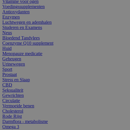
Vitamine voor ogen
Voedingssupplementen
Antioxydanten
Enzymen
Luchtwegen en ademhalen
Studeren en Examens
Neus
Bloedend Tandvlees
Coenzyme Q10 supplement
Huid
Menopauze medicatie
Geheugen
Urinewegen
Sport
Prostaat
Stress en Slaap
CBD
Seksualiteit
Gewrichten
Circulatie
Vermoeide benen
Cholesterol
Rode Rijst
Darmflora - metabolisme
Omega 3