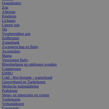
Oogpleisters
Zon
Aftersun
Kinderen
Lichaam
Lippen zon
Ski
Voorbereiding zon
Zelfbruiner
Zonnebank
Zwangerschap en Baby
Accessoires
Mama
Verzorging Baby
Bloedstelping en uitdrogen wonden
Compressen
EHBO
Cold - Hot therapie - warm/koud
Gipsverband en Toebehoren
Medische hulpmiddelen
Podologie
Steun- en inlegzolen en voeten
Toebehoren
Verbanddozen
Ergonomie