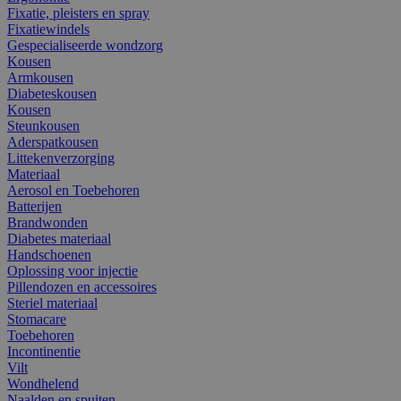
Fixatie, pleisters en spray
Fixatiewindels
Gespecialiseerde wondzorg
Kousen
Armkousen
Diabeteskousen
Kousen
Steunkousen
Aderspatkousen
Littekenverzorging
Materiaal
Aerosol en Toebehoren
Batterijen
Brandwonden
Diabetes materiaal
Handschoenen
Oplossing voor injectie
Pillendozen en accessoires
Steriel materiaal
Stomacare
Toebehoren
Incontinentie
Vilt
Wondhelend
Naalden en spuiten