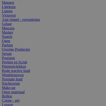
Mannen
Littekens
Lippen
Vrouwen
Anti rimpel - veroudering
Gelaat
Mascara
Masker
Nagels
Ogen
Parfum
Overige Producten
Serum
Psoriasis
Peeling en Scrub
Pigmentvlekken
Rode reactive huid
Wenkbrauwen
Normale huid
Nachtcreme
Make-up
Ogen materiaal
Brillen
Creme - gel
Lenzen