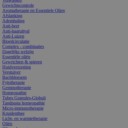
Volwassen
Gewichtscontrole
Aromatherapie en Essentiele Olien
Afslanking
Ademhaling
Anti-beet
Anti-haaruitval
Anti-Luizen
Bloedcirculatie
Complex - combinaties
Dagelijks welzijn
Essentiële oliën
Gewrichten & spieren
Huidverzorging
Verstuiver
Bachbloesem
Fytotherapie
Gemmotherapie
Homeopathie
Tubes Granules-Globuli
Tandpasta homeopathie
Micro-immunotherapie
Kruidenthee
Licht- en warmtetherapie
Oliën