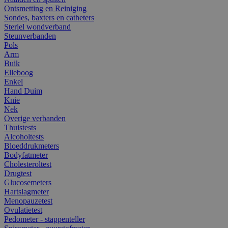
Ontsmetting en Reiniging
Sondes, baxters en catheters
Steriel wondverband
Steunverbanden
Pols
Arm
Buik
Elleboog
Enkel
Hand Duim
Knie
Nek
Overige verbanden
Thuistests
Alcoholtests
Bloeddrukmeters
Bodyfatmeter
Cholesteroltest
Drugtest
Glucosemeters
Hartslagmeter
Menopauzetest
Ovulatietest
Pedometer - stappenteller