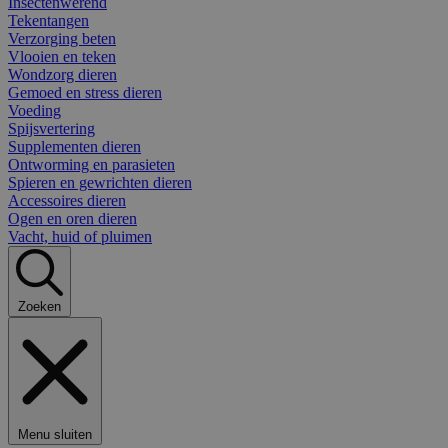
Insectenwerend
Tekentangen
Verzorging beten
Vlooien en teken
Wondzorg dieren
Gemoed en stress dieren
Voeding
Spijsvertering
Supplementen dieren
Ontworming en parasieten
Spieren en gewrichten dieren
Accessoires dieren
Ogen en oren dieren
Vacht, huid of pluimen
Zoeken
Menu sluiten