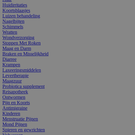
Huidirritaties
Koortsblaasjes
Luizen behandeling
Nagelbijten
Schimmels
Wratten
Wondverzorging
Stoppen Met Roken
Maag en Darm
Braken en Misselijkheid
Diarree
Krampen
Laxeeringsmiddelen
Levertherapie
Maagzuur
Probiotica supplement
Reisapotheek
Ontwormen
Pijn en Koorts
Antimigraine
Kinderen
Menstruatie Pijnen
Mond Pijnen
Spieren en gewrichten