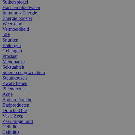
Suikerspiegel
Hart- en bloedvaten
Immuno - Energie
Energie booster
Weerstand
Vermoeidheid
50+
Snurken
Batterijen
Geheugen
Prostaat
Menopauze
Seksualiteit
Spieren en gewrichten
Steunkousen
Zware benen
Pillendozen
Acne
Bad en Douche
Badproducten
Douche Olie
Vaste Zeep
Zeer droge huid
Cellulitis
Cellulitis