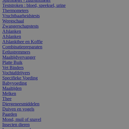
Spirometer - zuurstofmeter
Teststroken : bloed, speeksel, urine
Thermometers
Vruchtbaarheidstests
Weegschaal
Zwangerschapstests
Afslanken
Afslanken
Afslankthee en Koffie
Combinatiepreparaten
Eetlustremmers
Maaltijdvervanger
Platte Buik
Vet Binders
Vochtafdrijvers
Specifieke Voeding
Babyvoeding
Maaltijden
Melken
Thee
Diergeneesmiddelen
Duiven en vogels
Paarden
Mond, muil of snavel
Insecten dieren