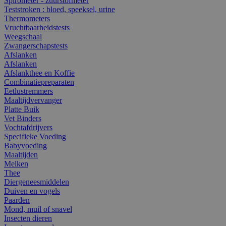
Spirometer - zuurstofmeter
Teststroken : bloed, speeksel, urine
Thermometers
Vruchtbaarheidstests
Weegschaal
Zwangerschapstests
Afslanken
Afslanken
Afslankthee en Koffie
Combinatiepreparaten
Eetlustremmers
Maaltijdvervanger
Platte Buik
Vet Binders
Vochtafdrijvers
Specifieke Voeding
Babyvoeding
Maaltijden
Melken
Thee
Diergeneesmiddelen
Duiven en vogels
Paarden
Mond, muil of snavel
Insecten dieren