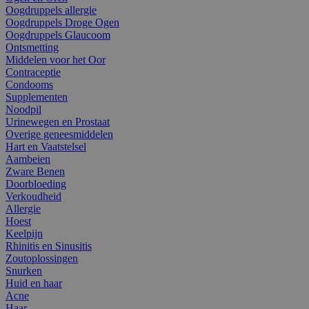
Oogdruppels allergie
Oogdruppels Droge Ogen
Oogdruppels Glaucoom
Ontsmetting
Middelen voor het Oor
Contraceptie
Condooms
Supplementen
Noodpil
Urinewegen en Prostaat
Overige geneesmiddelen
Hart en Vaatstelsel
Aambeien
Zware Benen
Doorbloeding
Verkoudheid
Allergie
Hoest
Keelpijn
Rhinitis en Sinusitis
Zoutoplossingen
Snurken
Huid en haar
Acne
Haar