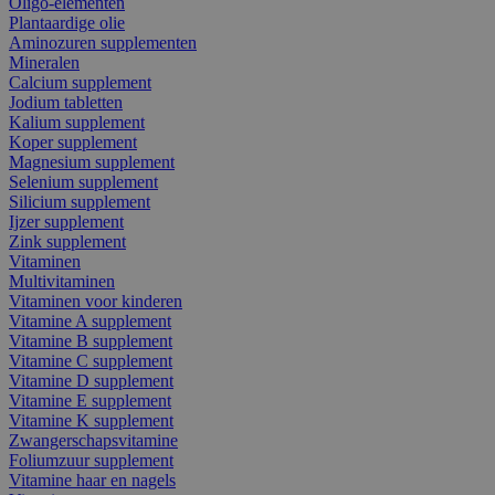
Oligo-elementen
Plantaardige olie
Aminozuren supplementen
Mineralen
Calcium supplement
Jodium tabletten
Kalium supplement
Koper supplement
Magnesium supplement
Selenium supplement
Silicium supplement
Ijzer supplement
Zink supplement
Vitaminen
Multivitaminen
Vitaminen voor kinderen
Vitamine A supplement
Vitamine B supplement
Vitamine C supplement
Vitamine D supplement
Vitamine E supplement
Vitamine K supplement
Zwangerschapsvitamine
Foliumzuur supplement
Vitamine haar en nagels