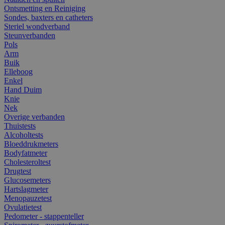
Ontsmetting en Reiniging
Sondes, baxters en catheters
Steriel wondverband
Steunverbanden
Pols
Arm
Buik
Elleboog
Enkel
Hand Duim
Knie
Nek
Overige verbanden
Thuistests
Alcoholtests
Bloeddrukmeters
Bodyfatmeter
Cholesteroltest
Drugtest
Glucosemeters
Hartslagmeter
Menopauzetest
Ovulatietest
Pedometer - stappenteller