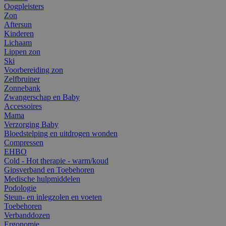
Oogpleisters
Zon
Aftersun
Kinderen
Lichaam
Lippen zon
Ski
Voorbereiding zon
Zelfbruiner
Zonnebank
Zwangerschap en Baby
Accessoires
Mama
Verzorging Baby
Bloedstelping en uitdrogen wonden
Compressen
EHBO
Cold - Hot therapie - warm/koud
Gipsverband en Toebehoren
Medische hulpmiddelen
Podologie
Steun- en inlegzolen en voeten
Toebehoren
Verbanddozen
Ergonomie