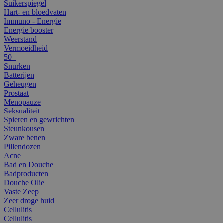
Suikerspiegel
Hart- en bloedvaten
Immuno - Energie
Energie booster
Weerstand
Vermoeidheid
50+
Snurken
Batterijen
Geheugen
Prostaat
Menopauze
Seksualiteit
Spieren en gewrichten
Steunkousen
Zware benen
Pillendozen
Acne
Bad en Douche
Badproducten
Douche Olie
Vaste Zeep
Zeer droge huid
Cellulitis
Cellulitis