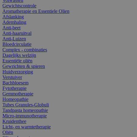
Volwassen
Gewichtscontrole
Aromatherapie en Essentiele Olien
Afslanking
Ademhaling
Anti-beet
Anti-haaruitval
Anti-Luizen
Bloedcirculatie
Complex - combinaties
Dagelijks welzijn
Essentiële oliën
Gewrichten & spieren
Huidverzorging
Verstuiver
Bachbloesem
Fytotherapie
Gemmotherapie
Homeopathie
Tubes Granules-Globuli
Tandpasta homeopathie
Micro-immunotherapie
Kruidenthee
Licht- en warmtetherapie
Oliën