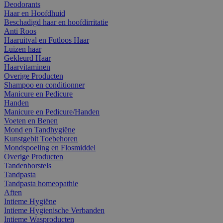
Deodorants
Haar en Hoofdhuid
Beschadigd haar en hoofdirritatie
Anti Roos
Haaruitval en Futloos Haar
Luizen haar
Gekleurd Haar
Haarvitaminen
Overige Producten
Shampoo en conditionner
Manicure en Pedicure
Handen
Manicure en Pedicure/Handen
Voeten en Benen
Mond en Tandhygiëne
Kunstgebit Toebehoren
Mondspoeling en Flosmiddel
Overige Producten
Tandenborstels
Tandpasta
Tandpasta homeopathie
Aften
Intieme Hygiëne
Intieme Hygienische Verbanden
Intieme Wasproducten