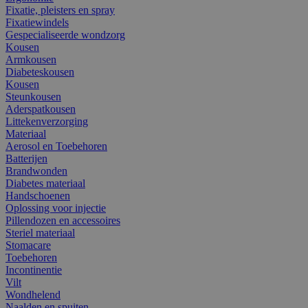
Fixatie, pleisters en spray
Fixatiewindels
Gespecialiseerde wondzorg
Kousen
Armkousen
Diabeteskousen
Kousen
Steunkousen
Aderspatkousen
Littekenverzorging
Materiaal
Aerosol en Toebehoren
Batterijen
Brandwonden
Diabetes materiaal
Handschoenen
Oplossing voor injectie
Pillendozen en accessoires
Steriel materiaal
Stomacare
Toebehoren
Incontinentie
Vilt
Wondhelend
Naalden en spuiten