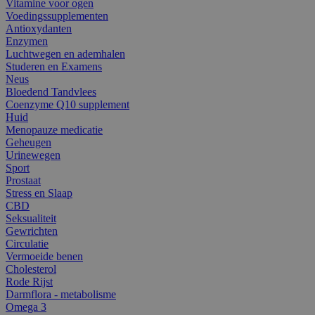
Vitamine voor ogen
Voedingssupplementen
Antioxydanten
Enzymen
Luchtwegen en ademhalen
Studeren en Examens
Neus
Bloedend Tandvlees
Coenzyme Q10 supplement
Huid
Menopauze medicatie
Geheugen
Urinewegen
Sport
Prostaat
Stress en Slaap
CBD
Seksualiteit
Gewrichten
Circulatie
Vermoeide benen
Cholesterol
Rode Rijst
Darmflora - metabolisme
Omega 3