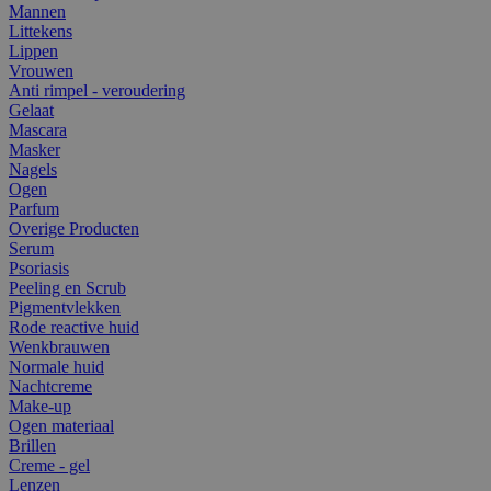
Mannen
Littekens
Lippen
Vrouwen
Anti rimpel - veroudering
Gelaat
Mascara
Masker
Nagels
Ogen
Parfum
Overige Producten
Serum
Psoriasis
Peeling en Scrub
Pigmentvlekken
Rode reactive huid
Wenkbrauwen
Normale huid
Nachtcreme
Make-up
Ogen materiaal
Brillen
Creme - gel
Lenzen