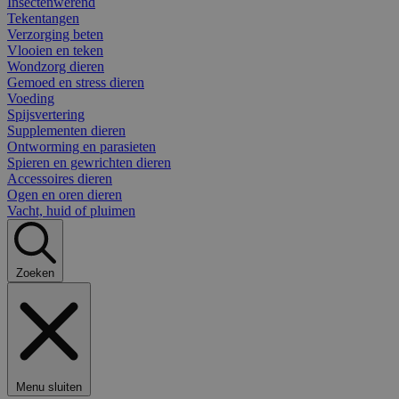
Insectenwerend
Tekentangen
Verzorging beten
Vlooien en teken
Wondzorg dieren
Gemoed en stress dieren
Voeding
Spijsvertering
Supplementen dieren
Ontworming en parasieten
Spieren en gewrichten dieren
Accessoires dieren
Ogen en oren dieren
Vacht, huid of pluimen
Zoeken
Menu sluiten