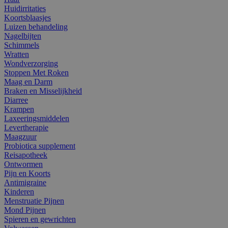
Huidirritaties
Koortsblaasjes
Luizen behandeling
Nagelbijten
Schimmels
Wratten
Wondverzorging
Stoppen Met Roken
Maag en Darm
Braken en Misselijkheid
Diarree
Krampen
Laxeeringsmiddelen
Levertherapie
Maagzuur
Probiotica supplement
Reisapotheek
Ontwormen
Pijn en Koorts
Antimigraine
Kinderen
Menstruatie Pijnen
Mond Pijnen
Spieren en gewrichten