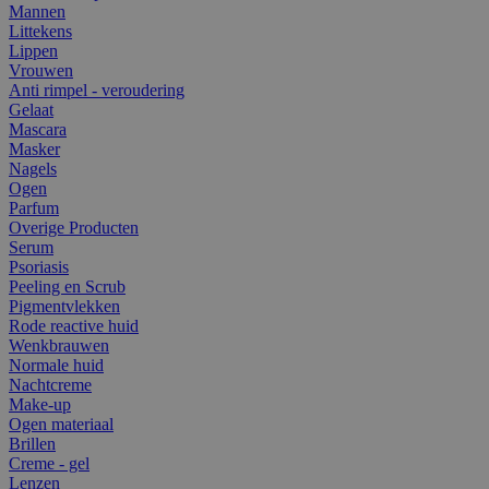
Mannen
Littekens
Lippen
Vrouwen
Anti rimpel - veroudering
Gelaat
Mascara
Masker
Nagels
Ogen
Parfum
Overige Producten
Serum
Psoriasis
Peeling en Scrub
Pigmentvlekken
Rode reactive huid
Wenkbrauwen
Normale huid
Nachtcreme
Make-up
Ogen materiaal
Brillen
Creme - gel
Lenzen