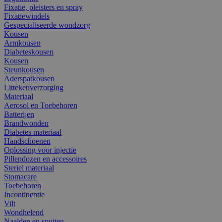
Fixatie, pleisters en spray
Fixatiewindels
Gespecialiseerde wondzorg
Kousen
Armkousen
Diabeteskousen
Kousen
Steunkousen
Aderspatkousen
Littekenverzorging
Materiaal
Aerosol en Toebehoren
Batterijen
Brandwonden
Diabetes materiaal
Handschoenen
Oplossing voor injectie
Pillendozen en accessoires
Steriel materiaal
Stomacare
Toebehoren
Incontinentie
Vilt
Wondhelend
Naalden en spuiten