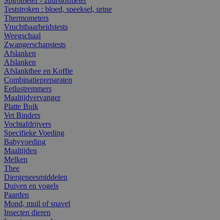
Spirometer - zuurstofmeter
Teststroken : bloed, speeksel, urine
Thermometers
Vruchtbaarheidstests
Weegschaal
Zwangerschapstests
Afslanken
Afslanken
Afslankthee en Koffie
Combinatiepreparaten
Eetlustremmers
Maaltijdvervanger
Platte Buik
Vet Binders
Vochtafdrijvers
Specifieke Voeding
Babyvoeding
Maaltijden
Melken
Thee
Diergeneesmiddelen
Duiven en vogels
Paarden
Mond, muil of snavel
Insecten dieren