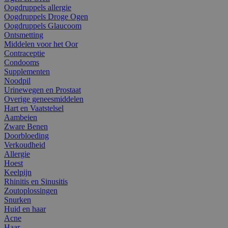
Oogdruppels allergie
Oogdruppels Droge Ogen
Oogdruppels Glaucoom
Ontsmetting
Middelen voor het Oor
Contraceptie
Condooms
Supplementen
Noodpil
Urinewegen en Prostaat
Overige geneesmiddelen
Hart en Vaatstelsel
Aambeien
Zware Benen
Doorbloeding
Verkoudheid
Allergie
Hoest
Keelpijn
Rhinitis en Sinusitis
Zoutoplossingen
Snurken
Huid en haar
Acne
Haar