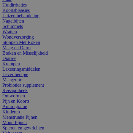
Huidirritaties
Koortsblaasjes
Luizen behandeling
Nagelbijten
Schimmels
Wratten
Wondverzorging
Stoppen Met Roken
Maag en Darm
Braken en Misselijkheid
Diarree
Krampen
Laxeeringsmiddelen
Levertherapie
Maagzuur
Probiotica supplement
Reisapotheek
Ontwormen
Pijn en Koorts
Antimigraine
Kinderen
Menstruatie Pijnen
Mond Pijnen
Spieren en gewrichten