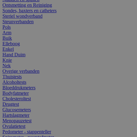
Ontsmetting en Reiniging
Sondes, baxters en catheters
Steriel wondverband
Steunverbanden
Pols
Arm
Buik
Elleboog
Enkel
Hand Duim
Knie
Nek
Overige verbanden
Thuistests
Alcoholtests
Bloeddrukmeters
Bodyfatmeter
Cholesteroltest
Drugtest
Glucosemeters
Hartslagmeter
Menopauzetest
Ovulatietest
Pedometer - stappenteller