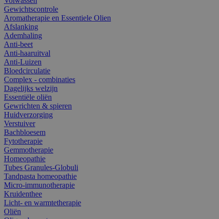
Volwassen
Gewichtscontrole
Aromatherapie en Essentiele Olien
Afslanking
Ademhaling
Anti-beet
Anti-haaruitval
Anti-Luizen
Bloedcirculatie
Complex - combinaties
Dagelijks welzijn
Essentiële oliën
Gewrichten & spieren
Huidverzorging
Verstuiver
Bachbloesem
Fytotherapie
Gemmotherapie
Homeopathie
Tubes Granules-Globuli
Tandpasta homeopathie
Micro-immunotherapie
Kruidenthee
Licht- en warmtetherapie
Oliën