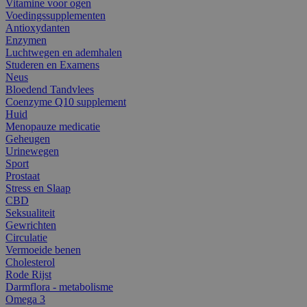
Vitamine voor ogen
Voedingssupplementen
Antioxydanten
Enzymen
Luchtwegen en ademhalen
Studeren en Examens
Neus
Bloedend Tandvlees
Coenzyme Q10 supplement
Huid
Menopauze medicatie
Geheugen
Urinewegen
Sport
Prostaat
Stress en Slaap
CBD
Seksualiteit
Gewrichten
Circulatie
Vermoeide benen
Cholesterol
Rode Rijst
Darmflora - metabolisme
Omega 3