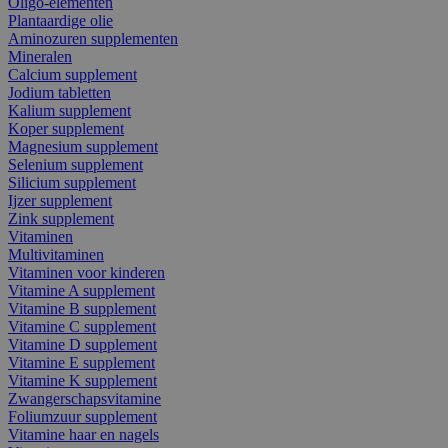
Oligo-elementen
Plantaardige olie
Aminozuren supplementen
Mineralen
Calcium supplement
Jodium tabletten
Kalium supplement
Koper supplement
Magnesium supplement
Selenium supplement
Silicium supplement
Ijzer supplement
Zink supplement
Vitaminen
Multivitaminen
Vitaminen voor kinderen
Vitamine A supplement
Vitamine B supplement
Vitamine C supplement
Vitamine D supplement
Vitamine E supplement
Vitamine K supplement
Zwangerschapsvitamine
Foliumzuur supplement
Vitamine haar en nagels