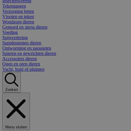
Insectenwerend
Tekentangen
Verzorging beten
Vlooien en teken
Wondzorg dieren
Gemoed en stress dieren
Voeding
Spijsvertering
Supplementen dieren
Ontworming en parasieten
Spieren en gewrichten dieren
Accessoires dieren
Ogen en oren dieren
Vacht, huid of pluimen
Zoeken
Menu sluiten