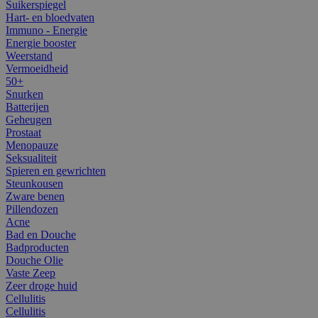
Suikerspiegel
Hart- en bloedvaten
Immuno - Energie
Energie booster
Weerstand
Vermoeidheid
50+
Snurken
Batterijen
Geheugen
Prostaat
Menopauze
Seksualiteit
Spieren en gewrichten
Steunkousen
Zware benen
Pillendozen
Acne
Bad en Douche
Badproducten
Douche Olie
Vaste Zeep
Zeer droge huid
Cellulitis
Cellulitis