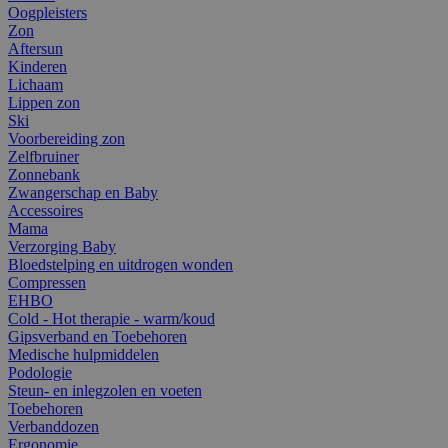
Oogpleisters
Zon
Aftersun
Kinderen
Lichaam
Lippen zon
Ski
Voorbereiding zon
Zelfbruiner
Zonnebank
Zwangerschap en Baby
Accessoires
Mama
Verzorging Baby
Bloedstelping en uitdrogen wonden
Compressen
EHBO
Cold - Hot therapie - warm/koud
Gipsverband en Toebehoren
Medische hulpmiddelen
Podologie
Steun- en inlegzolen en voeten
Toebehoren
Verbanddozen
Ergonomie