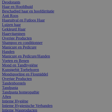
Deodorants
Haar en Hoofdhuid
Beschadigd haar en hoofdirritatie
Anti Roos
Haaruitval en Futloos Haar
Luizen haar
Gekleurd Haar
Haarvitaminen
Overige Producten
Shampoo en conditionner
Manicure en Pedicure
Handen
Manicure en Pedicure/Handen
Voeten en Benen
Mond en Tandhygiëne
Kunstgebit Toebehoren
Mondspoeling en Flosmiddel
Overige Producten
Tandenborstels
Tandpasta
Tandpasta homeopathie
Aften
Intieme Hygiëne
Intieme Hygienische Verbanden
Intieme Wasproducten