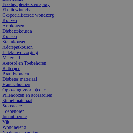
Fixatie, pleisters en spray
Fixatiewindels
Gespecialiseerde wondzorg
Kousen
Armkousen
Diabeteskousen
Kousen
Steunkousen
Aderspatkousen
Littekenverzorging
Materiaal
Aerosol en Toebehoren
Batterijen
Brandwonden
Diabetes materiaal
Handschoenen
Oplossing voor injectie
Pillendozen en accessoires
Steriel materiaal
Stomacare
Toebehoren
Incontinentie
Vilt
Wondhelend
Naalden en spuiten