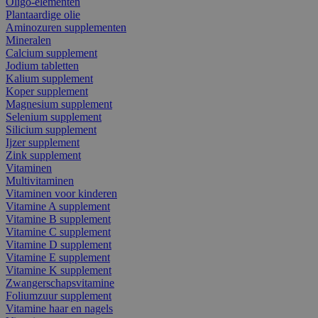
Oligo-elementen
Plantaardige olie
Aminozuren supplementen
Mineralen
Calcium supplement
Jodium tabletten
Kalium supplement
Koper supplement
Magnesium supplement
Selenium supplement
Silicium supplement
Ijzer supplement
Zink supplement
Vitaminen
Multivitaminen
Vitaminen voor kinderen
Vitamine A supplement
Vitamine B supplement
Vitamine C supplement
Vitamine D supplement
Vitamine E supplement
Vitamine K supplement
Zwangerschapsvitamine
Foliumzuur supplement
Vitamine haar en nagels