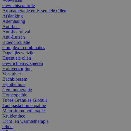
Volwassen
Gewichtscontrole
Aromatherapie en Essentiele Olien
Afslanking
Ademhaling
Anti-beet
Anti-haaruitval
Anti-Luizen
Bloedcirculatie
Complex - combinaties
Dagelijks welzijn
Essentiële oliën
Gewrichten & spieren
Huidverzorging
Verstuiver
Bachbloesem
Fytotherapie
Gemmotherapie
Homeopathie
Tubes Granules-Globuli
Tandpasta homeopathie
Micro-immunotherapie
Kruidenthee
Licht- en warmtetherapie
Oliën