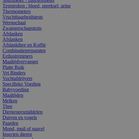
Spirometer - zuurstofmeter
Teststroken : bloed, speeksel, urine
Thermometers
Vruchtbaarheidstests
Weegschaal
Zwangerschapstests
Afslanken
Afslanken
Afslankthee en Koffie
Combinatiepreparaten
Eetlustremmers
Maaltijdvervanger
Platte Buik
Vet Binders
Vochtafdrijvers
Specifieke Voeding
Babyvoeding
Maaltijden
Melken
Thee
Diergeneesmiddelen
Duiven en vogels
Paarden
Mond, muil of snavel
Insecten dieren