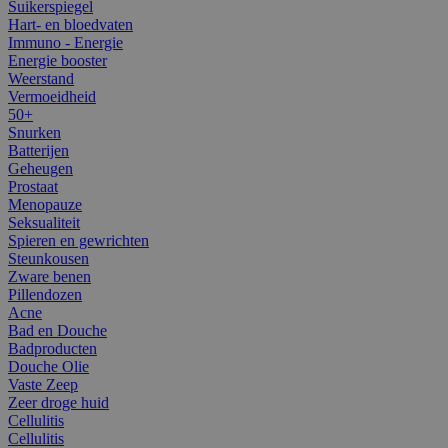
Suikerspiegel
Hart- en bloedvaten
Immuno - Energie
Energie booster
Weerstand
Vermoeidheid
50+
Snurken
Batterijen
Geheugen
Prostaat
Menopauze
Seksualiteit
Spieren en gewrichten
Steunkousen
Zware benen
Pillendozen
Acne
Bad en Douche
Badproducten
Douche Olie
Vaste Zeep
Zeer droge huid
Cellulitis
Cellulitis