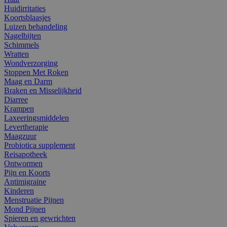
Huidirritaties
Koortsblaasjes
Luizen behandeling
Nagelbijten
Schimmels
Wratten
Wondverzorging
Stoppen Met Roken
Maag en Darm
Braken en Misselijkheid
Diarree
Krampen
Laxeeringsmiddelen
Levertherapie
Maagzuur
Probiotica supplement
Reisapotheek
Ontwormen
Pijn en Koorts
Antimigraine
Kinderen
Menstruatie Pijnen
Mond Pijnen
Spieren en gewrichten