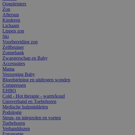
Oogpleisters
Zon
Aftersun
Kinderen
Lichaam
Lippen zon
Ski
Voorbereiding zon
Zelfbruiner
Zonnebank
Zwangerschap en Baby
Accessoires
Mama
Verzorging Baby
Bloedstelping en uitdrogen wonden
Compressen
EHBO
Cold - Hot therapie - warm/koud
Gipsverband en Toebehoren
Medische hulpmiddelen
Podologie
Steun- en inlegzolen en voeten
Toebehoren
Verbanddozen
Ergonomie