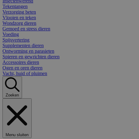
Insectenwerend
Tekentangen
Verzorging beten
Vlooien en teken
Wondzorg dieren
Gemoed en stress dieren
Voeding
Spijsvertering
Supplementen dieren
Ontworming en parasieten
Spieren en gewrichten dieren
Accessoires dieren
Ogen en oren dieren
Vacht, huid of pluimen
Zoeken
Menu sluiten