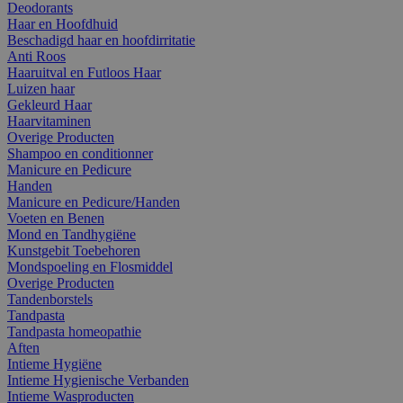
Deodorants
Haar en Hoofdhuid
Beschadigd haar en hoofdirritatie
Anti Roos
Haaruitval en Futloos Haar
Luizen haar
Gekleurd Haar
Haarvitaminen
Overige Producten
Shampoo en conditionner
Manicure en Pedicure
Handen
Manicure en Pedicure/Handen
Voeten en Benen
Mond en Tandhygiëne
Kunstgebit Toebehoren
Mondspoeling en Flosmiddel
Overige Producten
Tandenborstels
Tandpasta
Tandpasta homeopathie
Aften
Intieme Hygiëne
Intieme Hygienische Verbanden
Intieme Wasproducten