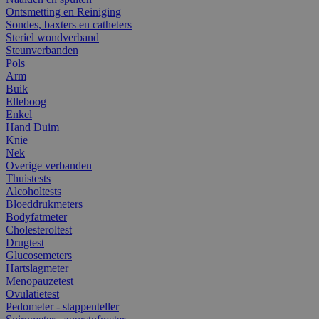
Ontsmetting en Reiniging
Sondes, baxters en catheters
Steriel wondverband
Steunverbanden
Pols
Arm
Buik
Elleboog
Enkel
Hand Duim
Knie
Nek
Overige verbanden
Thuistests
Alcoholtests
Bloeddrukmeters
Bodyfatmeter
Cholesteroltest
Drugtest
Glucosemeters
Hartslagmeter
Menopauzetest
Ovulatietest
Pedometer - stappenteller