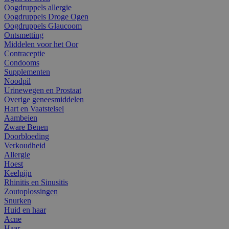
Oogdruppels allergie
Oogdruppels Droge Ogen
Oogdruppels Glaucoom
Ontsmetting
Middelen voor het Oor
Contraceptie
Condooms
Supplementen
Noodpil
Urinewegen en Prostaat
Overige geneesmiddelen
Hart en Vaatstelsel
Aambeien
Zware Benen
Doorbloeding
Verkoudheid
Allergie
Hoest
Keelpijn
Rhinitis en Sinusitis
Zoutoplossingen
Snurken
Huid en haar
Acne
Haar