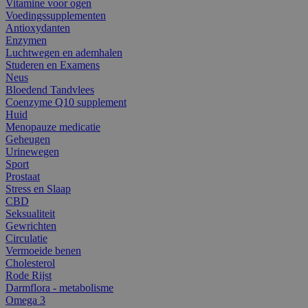
Vitamine voor ogen
Voedingssupplementen
Antioxydanten
Enzymen
Luchtwegen en ademhalen
Studeren en Examens
Neus
Bloedend Tandvlees
Coenzyme Q10 supplement
Huid
Menopauze medicatie
Geheugen
Urinewegen
Sport
Prostaat
Stress en Slaap
CBD
Seksualiteit
Gewrichten
Circulatie
Vermoeide benen
Cholesterol
Rode Rijst
Darmflora - metabolisme
Omega 3