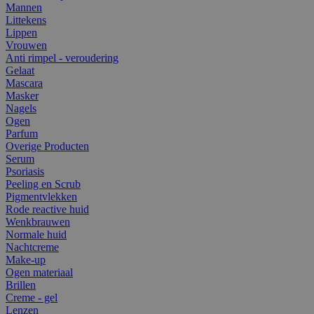
Mannen
Littekens
Lippen
Vrouwen
Anti rimpel - veroudering
Gelaat
Mascara
Masker
Nagels
Ogen
Parfum
Overige Producten
Serum
Psoriasis
Peeling en Scrub
Pigmentvlekken
Rode reactive huid
Wenkbrauwen
Normale huid
Nachtcreme
Make-up
Ogen materiaal
Brillen
Creme - gel
Lenzen