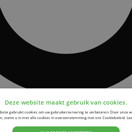
Deze website maakt gebruik van cookies.
site gebruikt cookies om uw gebruikerservaring te verbeteren. Door onze w
n, stemt u in met alle cookies in overeenstemming met ons Cookiebeleid.
Le