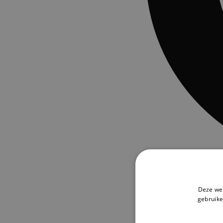
Deze web
gebruike