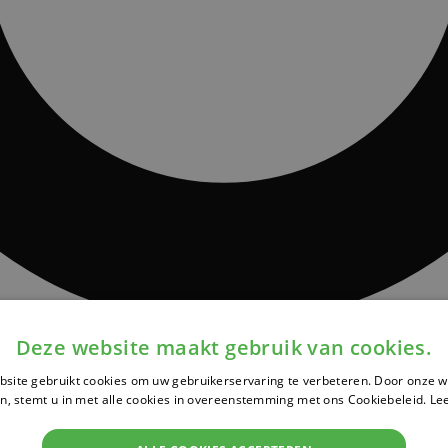
Deze website maakt gebruik van cookies.
site gebruikt cookies om uw gebruikerservaring te verbeteren. Door onze w
n, stemt u in met alle cookies in overeenstemming met ons Cookiebeleid.
Le