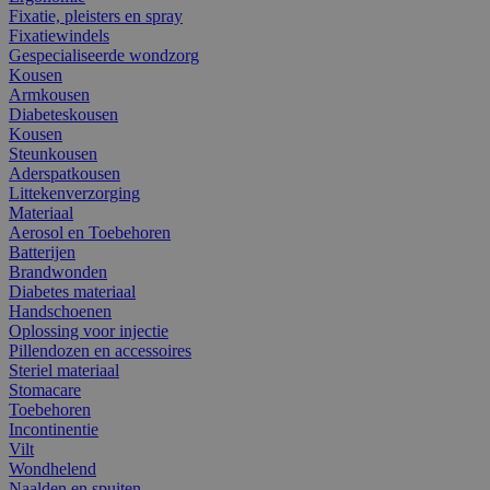
Fixatie, pleisters en spray
Fixatiewindels
Gespecialiseerde wondzorg
Kousen
Armkousen
Diabeteskousen
Kousen
Steunkousen
Aderspatkousen
Littekenverzorging
Materiaal
Aerosol en Toebehoren
Batterijen
Brandwonden
Diabetes materiaal
Handschoenen
Oplossing voor injectie
Pillendozen en accessoires
Steriel materiaal
Stomacare
Toebehoren
Incontinentie
Vilt
Wondhelend
Naalden en spuiten