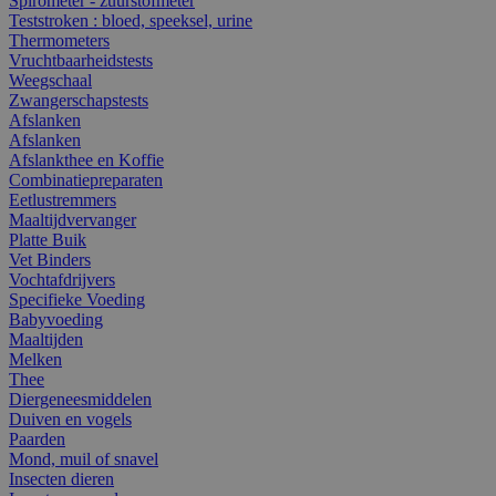
Spirometer - zuurstofmeter
Teststroken : bloed, speeksel, urine
Thermometers
Vruchtbaarheidstests
Weegschaal
Zwangerschapstests
Afslanken
Afslanken
Afslankthee en Koffie
Combinatiepreparaten
Eetlustremmers
Maaltijdvervanger
Platte Buik
Vet Binders
Vochtafdrijvers
Specifieke Voeding
Babyvoeding
Maaltijden
Melken
Thee
Diergeneesmiddelen
Duiven en vogels
Paarden
Mond, muil of snavel
Insecten dieren