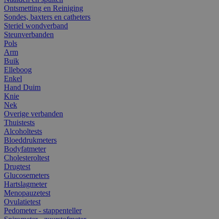
Ontsmetting en Reiniging
Sondes, baxters en catheters
Steriel wondverband
Steunverbanden
Pols
Arm
Buik
Elleboog
Enkel
Hand Duim
Knie
Nek
Overige verbanden
Thuistests
Alcoholtests
Bloeddrukmeters
Bodyfatmeter
Cholesteroltest
Drugtest
Glucosemeters
Hartslagmeter
Menopauzetest
Ovulatietest
Pedometer - stappenteller