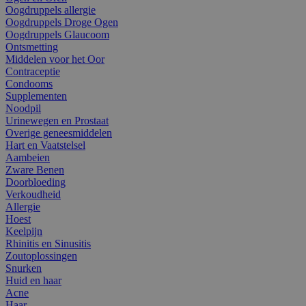
Oogdruppels allergie
Oogdruppels Droge Ogen
Oogdruppels Glaucoom
Ontsmetting
Middelen voor het Oor
Contraceptie
Condooms
Supplementen
Noodpil
Urinewegen en Prostaat
Overige geneesmiddelen
Hart en Vaatstelsel
Aambeien
Zware Benen
Doorbloeding
Verkoudheid
Allergie
Hoest
Keelpijn
Rhinitis en Sinusitis
Zoutoplossingen
Snurken
Huid en haar
Acne
Haar