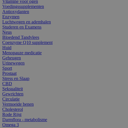
Vitamine voor ogen
Voedingssupplementen
Antioxydanten
Enzymen
Luchtwegen en ademhalen
Studeren en Examens
Neus
Bloedend Tandvlees
Coenzyme Q10 supplement
Huid
Menopauze medicatie
Geheugen
Urinewegen
Sport
Prostaat
Stress en Slaap
CBD
Seksualiteit
Gewrichten
Circulatie
Vermoeide benen
Cholesterol
Rode Rijst
Darmflora - metabolisme
Omega 3