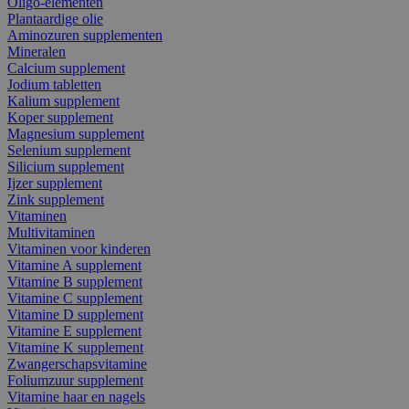
Oligo-elementen
Plantaardige olie
Aminozuren supplementen
Mineralen
Calcium supplement
Jodium tabletten
Kalium supplement
Koper supplement
Magnesium supplement
Selenium supplement
Silicium supplement
Ijzer supplement
Zink supplement
Vitaminen
Multivitaminen
Vitaminen voor kinderen
Vitamine A supplement
Vitamine B supplement
Vitamine C supplement
Vitamine D supplement
Vitamine E supplement
Vitamine K supplement
Zwangerschapsvitamine
Foliumzuur supplement
Vitamine haar en nagels