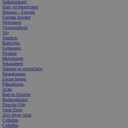
Suikerspiegel
Hart- en bloedvaten
Immuno - Energie
Energie booster
Weerstand
Vermoeidheid
50+
Snurken
Batterijen
Geheugen
Prostaat
Menopauze
Seksualiteit
Spieren en gewrichten
Steunkousen
Zware benen
Pillendozen
Acne
Bad en Douche
Badproducten
Douche Olie
Vaste Zeep
Zeer droge huid
Cellulitis
Cellulitis