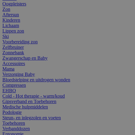
Oogpleisters
Zon
Aftersun
Kinderen
Lichaam
Lippen zon
Ski
Voorbereiding zon
Zelfbruiner
Zonnebank
Zwangerschap en Baby
Accessoires
Mama
Verzorging Baby
Bloedstelping en uitdrogen wonden
Compressen
EHBO
Cold - Hot therapie - warm/koud
Gipsverband en Toebehoren
Medische hulpmiddelen
Podologie
Steun- en inlegzolen en voeten
Toebehoren
Verbanddozen
Ergonomie