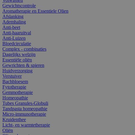
Volwassen
Gewichtscontrole
Aromatherapie en Essentiele Olien
Afslanking
Ademhaling
Anti-beet
Anti-haaruitval
Anti-Luizen
Bloedcirculatie
Complex - combinaties
Dagelijks welzijn
Essentiële oliën
Gewrichten & spieren
Huidverzorging
Verstuiver
Bachbloesem
Fytotherapie
Gemmotherapie
Homeopathie
Tubes Granules-Globuli
Tandpasta homeopathie
Micro-immunotherapie
Kruidenthee
Licht- en warmtetherapie
Oliën