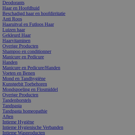
Deodorants
Haar en Hoofdhuid
Beschadigd haar en hoofdirritatie
Anti Roos
Haaruitval en Futloos Haar
Luizen haar
Gekleurd Haar
Haarvitaminen
Overige Producten
Shampoo en conditionner
Manicure en Pedicure
Handen
Manicure en Pedicure/Handen
Voeten en Benen
Mond en Tandhygiëne
Kunstgebit Toebehoren
Mondspoeling en Flosmiddel
Overige Producten
Tandenborstels
Tandpasta
Tandpasta homeopathie
Aften
Intieme Hygiëne
Intieme Hygienische Verbanden
Intieme Wasproducten