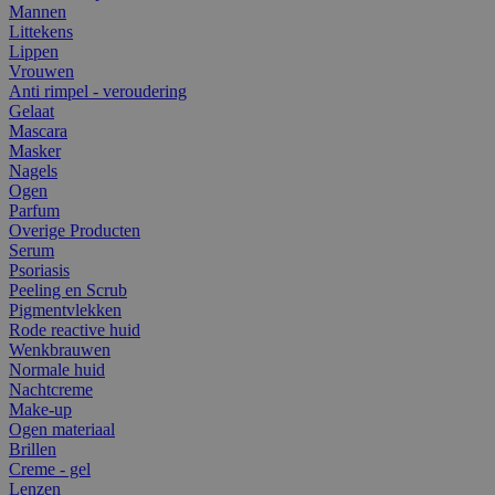
Mannen
Littekens
Lippen
Vrouwen
Anti rimpel - veroudering
Gelaat
Mascara
Masker
Nagels
Ogen
Parfum
Overige Producten
Serum
Psoriasis
Peeling en Scrub
Pigmentvlekken
Rode reactive huid
Wenkbrauwen
Normale huid
Nachtcreme
Make-up
Ogen materiaal
Brillen
Creme - gel
Lenzen