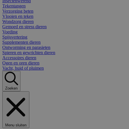
Insectenwerend
Tekentangen
Verzorging beten
Vlooien en teken
Wondzorg dieren
Gemoed en stress dieren
Voeding
Spijsvertering
Supplementen dieren
Ontworming en parasieten
Spieren en gewrichten dieren
Accessoires dieren
Ogen en oren dieren
Vacht, huid of pluimen
Zoeken
Menu sluiten