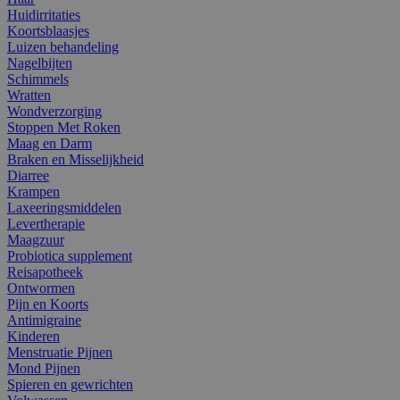
Huidirritaties
Koortsblaasjes
Luizen behandeling
Nagelbijten
Schimmels
Wratten
Wondverzorging
Stoppen Met Roken
Maag en Darm
Braken en Misselijkheid
Diarree
Krampen
Laxeeringsmiddelen
Levertherapie
Maagzuur
Probiotica supplement
Reisapotheek
Ontwormen
Pijn en Koorts
Antimigraine
Kinderen
Menstruatie Pijnen
Mond Pijnen
Spieren en gewrichten