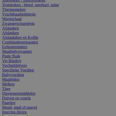
Spirometer - zuurstofmeter
Teststroken : bloed, speeksel, urine
Thermometers
Vruchtbaarheidstests
Weegschaal
Zwangerschapstests
Afslanken
Afslanken
Afslankthee en Koffie
Combinatiepreparaten
Eetlustremmers
Maaltijdvervanger
Platte Buik
Vet Binders
Vochtafdrijvers
Specifieke Voeding
Babyvoeding
Maaltijden
Melken
Thee
Diergeneesmiddelen
Duiven en vogels
Paarden
Mond, muil of snavel
Insecten dieren