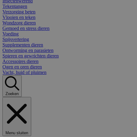
Insectenwerend
Tekentangen
Verzorging beten
Vlooien en teken
Wondzorg dieren
Gemoed en stress dieren
Voeding
Spijsvertering
Supplementen dieren
Ontworming en parasieten
Spieren en gewrichten dieren
Accessoires dieren
Ogen en oren dieren
Vacht, huid of pluimen
Zoeken
Menu sluiten