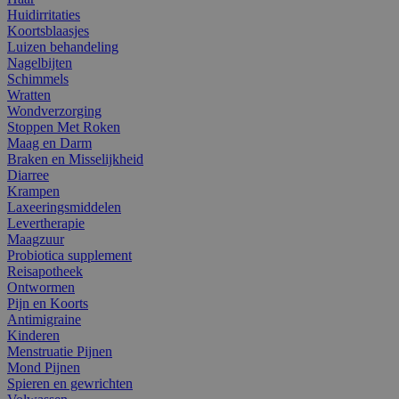
Huidirritaties
Koortsblaasjes
Luizen behandeling
Nagelbijten
Schimmels
Wratten
Wondverzorging
Stoppen Met Roken
Maag en Darm
Braken en Misselijkheid
Diarree
Krampen
Laxeeringsmiddelen
Levertherapie
Maagzuur
Probiotica supplement
Reisapotheek
Ontwormen
Pijn en Koorts
Antimigraine
Kinderen
Menstruatie Pijnen
Mond Pijnen
Spieren en gewrichten