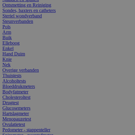
Ontsmetting en Reiniging
Sondes, baxters en catheters
Steriel wondverband
Steunverbanden
Pols
Arm
Buik
Elleboog
Enkel
Hand Duim
Knie
Nek
Overige verbanden
Thuistests
Alcoholtests
Bloeddrukmeters
Bodyfatmeter
Cholesteroltest
Drugtest
Glucosemeters
Hartslagmeter
Menopauzetest
Ovulatietest
Pedometer - stappenteller