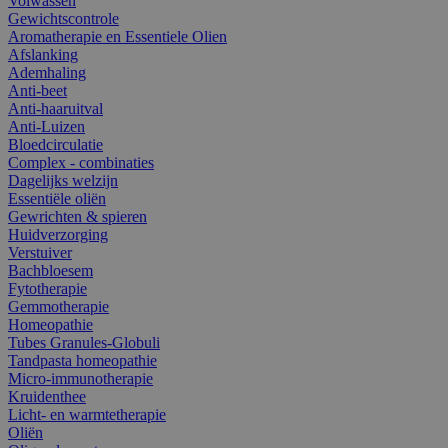
Volwassen
Gewichtscontrole
Aromatherapie en Essentiele Olien
Afslanking
Ademhaling
Anti-beet
Anti-haaruitval
Anti-Luizen
Bloedcirculatie
Complex - combinaties
Dagelijks welzijn
Essentiële oliën
Gewrichten & spieren
Huidverzorging
Verstuiver
Bachbloesem
Fytotherapie
Gemmotherapie
Homeopathie
Tubes Granules-Globuli
Tandpasta homeopathie
Micro-immunotherapie
Kruidenthee
Licht- en warmtetherapie
Oliën