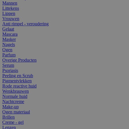
Mannen
Littekens
Lippen
Vrouwen
Anti rimpel - veroudering
Gelaat
Mascara
Masker
Nagels
Ogen
Parfum
Overige Producten
Serum
Psoriasis
Peeling en Scrub
Pigmentvlekken
Rode reactive huid
Wenkbrauwen
Normale huid
Nachtcreme
Make-up
Ogen materiaal
Brillen
Creme - gel
Lenzen