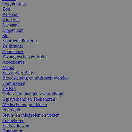
Oogpleisters
Zon
Aftersun
Kinderen
Lichaam
Lippen zon
Ski
Voorbereiding zon
Zelfbruiner
Zonnebank
Zwangerschap en Baby
Accessoires
Mama
Verzorging Baby
Bloedstelping en uitdrogen wonden
Compressen
EHBO
Cold - Hot therapie - warm/koud
Gipsverband en Toebehoren
Medische hulpmiddelen
Podologie
Steun- en inlegzolen en voeten
Toebehoren
Verbanddozen
Ergonomie