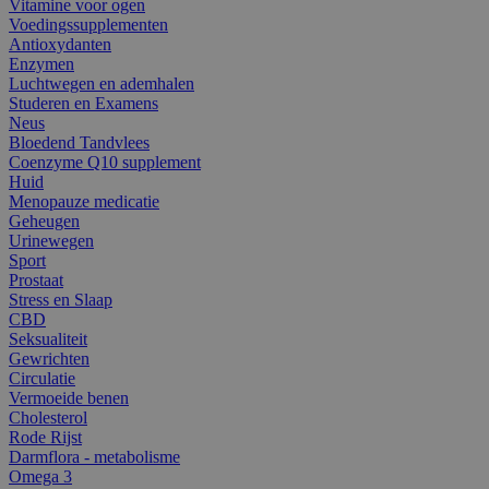
Vitamine voor ogen
Voedingssupplementen
Antioxydanten
Enzymen
Luchtwegen en ademhalen
Studeren en Examens
Neus
Bloedend Tandvlees
Coenzyme Q10 supplement
Huid
Menopauze medicatie
Geheugen
Urinewegen
Sport
Prostaat
Stress en Slaap
CBD
Seksualiteit
Gewrichten
Circulatie
Vermoeide benen
Cholesterol
Rode Rijst
Darmflora - metabolisme
Omega 3