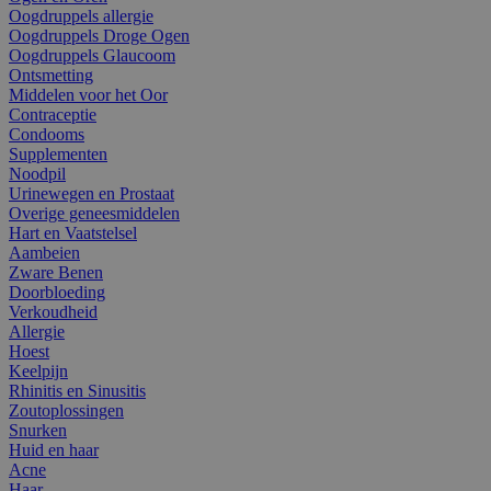
Oogdruppels allergie
Oogdruppels Droge Ogen
Oogdruppels Glaucoom
Ontsmetting
Middelen voor het Oor
Contraceptie
Condooms
Supplementen
Noodpil
Urinewegen en Prostaat
Overige geneesmiddelen
Hart en Vaatstelsel
Aambeien
Zware Benen
Doorbloeding
Verkoudheid
Allergie
Hoest
Keelpijn
Rhinitis en Sinusitis
Zoutoplossingen
Snurken
Huid en haar
Acne
Haar