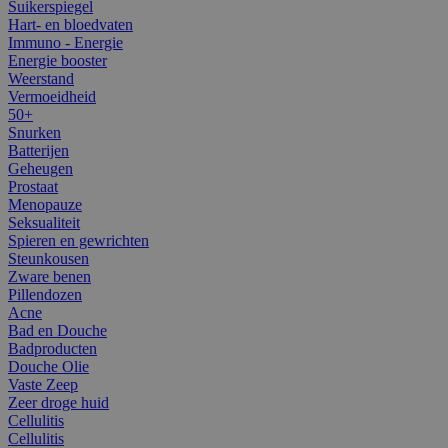
Suikerspiegel
Hart- en bloedvaten
Immuno - Energie
Energie booster
Weerstand
Vermoeidheid
50+
Snurken
Batterijen
Geheugen
Prostaat
Menopauze
Seksualiteit
Spieren en gewrichten
Steunkousen
Zware benen
Pillendozen
Acne
Bad en Douche
Badproducten
Douche Olie
Vaste Zeep
Zeer droge huid
Cellulitis
Cellulitis