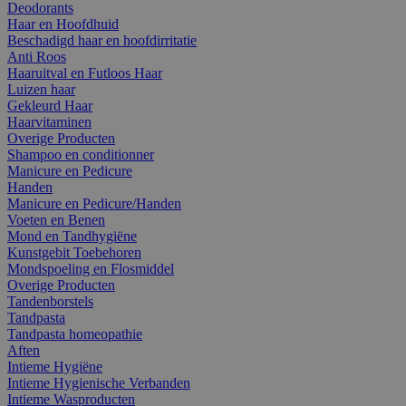
Deodorants
Haar en Hoofdhuid
Beschadigd haar en hoofdirritatie
Anti Roos
Haaruitval en Futloos Haar
Luizen haar
Gekleurd Haar
Haarvitaminen
Overige Producten
Shampoo en conditionner
Manicure en Pedicure
Handen
Manicure en Pedicure/Handen
Voeten en Benen
Mond en Tandhygiëne
Kunstgebit Toebehoren
Mondspoeling en Flosmiddel
Overige Producten
Tandenborstels
Tandpasta
Tandpasta homeopathie
Aften
Intieme Hygiëne
Intieme Hygienische Verbanden
Intieme Wasproducten