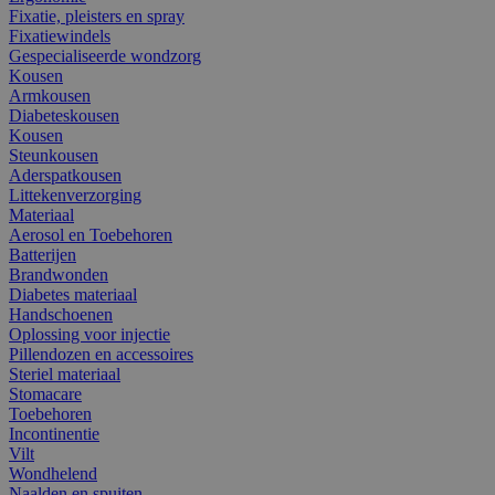
Fixatie, pleisters en spray
Fixatiewindels
Gespecialiseerde wondzorg
Kousen
Armkousen
Diabeteskousen
Kousen
Steunkousen
Aderspatkousen
Littekenverzorging
Materiaal
Aerosol en Toebehoren
Batterijen
Brandwonden
Diabetes materiaal
Handschoenen
Oplossing voor injectie
Pillendozen en accessoires
Steriel materiaal
Stomacare
Toebehoren
Incontinentie
Vilt
Wondhelend
Naalden en spuiten