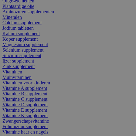
Oligo-elementen
Plantaardige olie
Aminozuren supplementen
Mineralen
Calcium supplement
Jodium tabletten
Kalium supplement
Koper supplement
Magnesium supplement
Selenium supplement
Silicium supplement
Ijzer supplement
Zink supplement
Vitaminen
Multivitaminen
Vitaminen voor kinderen
Vitamine A supplement
Vitamine B supplement
Vitamine C supplement
Vitamine D supplement
Vitamine E supplement
Vitamine K supplement
Zwangerschapsvitamine
Foliumzuur supplement
Vitamine haar en nagels