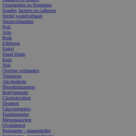
Ontsmetting en Reiniging
Sondes, baxters en catheters
Steriel wondverband
Steunverbanden
Pols
Arm
Buik
Elleboog
Enkel
Hand Duim
Knie
Nek
Overige verbanden
Thuistests
Alcoholtests
Bloeddrukmeters
Bodyfatmeter
Cholesteroltest
Drugtest
Glucosemeters
Hartslagmeter
Menopauzetest
Ovulatietest
Pedometer - stappenteller