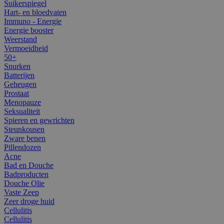
Suikerspiegel
Hart- en bloedvaten
Immuno - Energie
Energie booster
Weerstand
Vermoeidheid
50+
Snurken
Batterijen
Geheugen
Prostaat
Menopauze
Seksualiteit
Spieren en gewrichten
Steunkousen
Zware benen
Pillendozen
Acne
Bad en Douche
Badproducten
Douche Olie
Vaste Zeep
Zeer droge huid
Cellulitis
Cellulitis