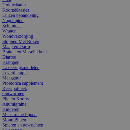
Huidirritaties
Koortsblaasjes
Luizen behandeling
Nagelbijten
Schimmels
Wratten
Wondverzorging
Stoppen Met Roken
Maag en Darm
Braken en Misselijkheid
Diarree
Krampen
Laxeeringsmiddelen
Levertherapie
Maagzuur
Probiotica supplement
Reisapotheek
Ontwormen
Pijn en Koorts
Antimigraine
Kinderen
Menstruatie Pijnen
Mond Pijnen
Spieren en gewrichten