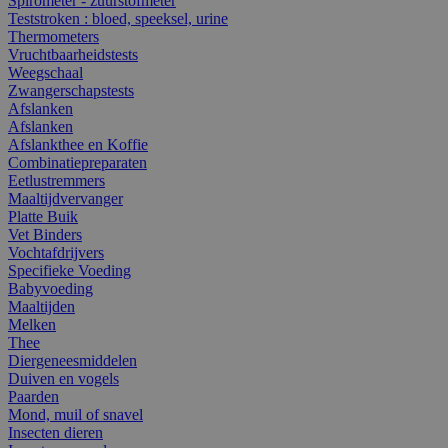
Spirometer - zuurstofmeter
Teststroken : bloed, speeksel, urine
Thermometers
Vruchtbaarheidstests
Weegschaal
Zwangerschapstests
Afslanken
Afslanken
Afslankthee en Koffie
Combinatiepreparaten
Eetlustremmers
Maaltijdvervanger
Platte Buik
Vet Binders
Vochtafdrijvers
Specifieke Voeding
Babyvoeding
Maaltijden
Melken
Thee
Diergeneesmiddelen
Duiven en vogels
Paarden
Mond, muil of snavel
Insecten dieren