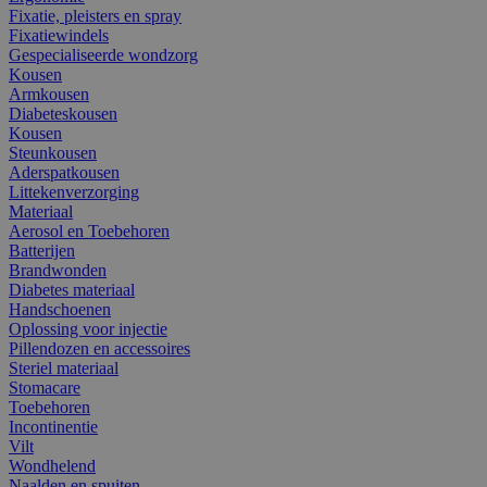
Fixatie, pleisters en spray
Fixatiewindels
Gespecialiseerde wondzorg
Kousen
Armkousen
Diabeteskousen
Kousen
Steunkousen
Aderspatkousen
Littekenverzorging
Materiaal
Aerosol en Toebehoren
Batterijen
Brandwonden
Diabetes materiaal
Handschoenen
Oplossing voor injectie
Pillendozen en accessoires
Steriel materiaal
Stomacare
Toebehoren
Incontinentie
Vilt
Wondhelend
Naalden en spuiten