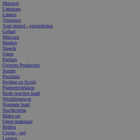
Mannen
Littekens
Lippen
Vrouwen
Anti rimpel - veroudering
Gelaat
Mascara
Masker
Nagels
Ogen
Parfum
Overige Producten
Serum
Psoriasis
Peeling en Scrub
Pigmentvlekken
Rode reactive huid
Wenkbrauwen
Normale huid
Nachtcreme
Make-up
Ogen materiaal
Brillen
Creme - gel
Lenzen