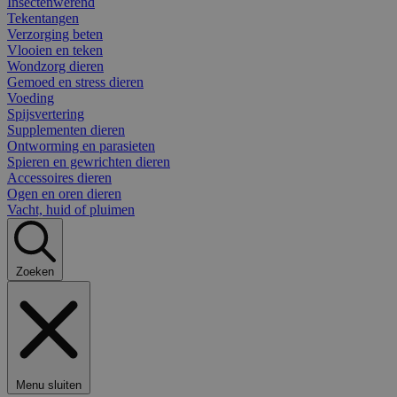
Insectenwerend
Tekentangen
Verzorging beten
Vlooien en teken
Wondzorg dieren
Gemoed en stress dieren
Voeding
Spijsvertering
Supplementen dieren
Ontworming en parasieten
Spieren en gewrichten dieren
Accessoires dieren
Ogen en oren dieren
Vacht, huid of pluimen
Zoeken
Menu sluiten