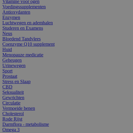
Vitamine voor ogen
Voedingssupplementen
Antioxydanten
Enzymen
Luchtwegen en ademhalen
Studeren en Examens
Neus
Bloedend Tandvlees
Coenzyme Q10 supplement
Huid
Menopauze medicatie
Geheugen
Urinewegen
Sport
Prostaat
Stress en Slaap
CBD
Seksualiteit
Gewrichten
Circulatie
Vermoeide benen
Cholesterol
Rode Rijst
Darmflora - metabolisme
Omega 3