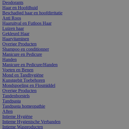
Deodorants
Haar en Hoofdhuid
Beschadigd haar en hoofdirritatie
Anti Roos
Haaruitval en Futloos Haar
Luizen haar
Gekleurd Haar
Haarvitaminen
Overige Producten
Shampoo en conditionner
Manicure en Pedicure
Handen
Manicure en Pedicure/Handen
Voeten en Benen
Mond en Tandhygiëne
Kunstgebit Toebehoren
Mondspoeling en Flosmiddel
Overige Producten
Tandenborstels
Tandpasta
Tandpasta homeopathie
Aften
Intieme Hygiëne
Intieme Hygienische Verbanden
Intieme Wasproducten