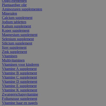
Oligo-elementen
Plantaardige olie
Aminozuren supplementen
Mineralen
Calcium supplement
Jodium tabletten
Kalium supplement
Koper supplement
Magnesium supplement
Selenium supplement
Silicium supplement
Ijzer supplement
Zink supplement
Vitaminen
Multivitaminen
Vitaminen voor kinderen
Vitamine A supplement
Vitamine B supplement
Vitamine C supplement
Vitamine D supplement
Vitamine E supplement
Vitamine K supplement
Zwangerschapsvitamine
Foliumzuur supplement
Vitamine haar en nagels