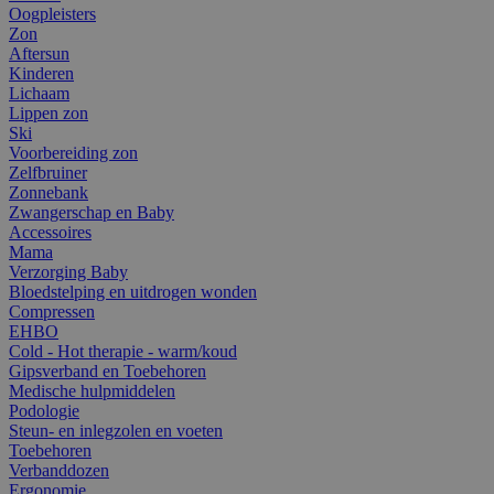
Oogpleisters
Zon
Aftersun
Kinderen
Lichaam
Lippen zon
Ski
Voorbereiding zon
Zelfbruiner
Zonnebank
Zwangerschap en Baby
Accessoires
Mama
Verzorging Baby
Bloedstelping en uitdrogen wonden
Compressen
EHBO
Cold - Hot therapie - warm/koud
Gipsverband en Toebehoren
Medische hulpmiddelen
Podologie
Steun- en inlegzolen en voeten
Toebehoren
Verbanddozen
Ergonomie