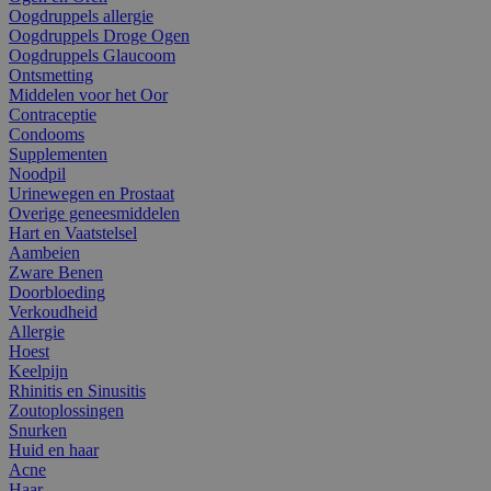
Oogdruppels allergie
Oogdruppels Droge Ogen
Oogdruppels Glaucoom
Ontsmetting
Middelen voor het Oor
Contraceptie
Condooms
Supplementen
Noodpil
Urinewegen en Prostaat
Overige geneesmiddelen
Hart en Vaatstelsel
Aambeien
Zware Benen
Doorbloeding
Verkoudheid
Allergie
Hoest
Keelpijn
Rhinitis en Sinusitis
Zoutoplossingen
Snurken
Huid en haar
Acne
Haar