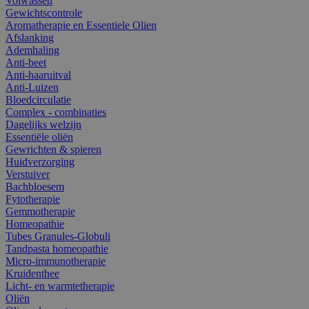
Volwassen
Gewichtscontrole
Aromatherapie en Essentiele Olien
Afslanking
Ademhaling
Anti-beet
Anti-haaruitval
Anti-Luizen
Bloedcirculatie
Complex - combinaties
Dagelijks welzijn
Essentiële oliën
Gewrichten & spieren
Huidverzorging
Verstuiver
Bachbloesem
Fytotherapie
Gemmotherapie
Homeopathie
Tubes Granules-Globuli
Tandpasta homeopathie
Micro-immunotherapie
Kruidenthee
Licht- en warmtetherapie
Oliën