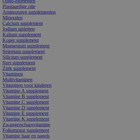
Oligo-elementen
Plantaardige olie
Aminozuren supplementen
Mineralen
Calcium supplement
Jodium tabletten
Kalium supplement
Koper supplement
Magnesium supplement
Selenium supplement
Silicium supplement
Ijzer supplement
Zink supplement
Vitaminen
Multivitaminen
Vitaminen voor kinderen
Vitamine A supplement
Vitamine B supplement
Vitamine C supplement
Vitamine D supplement
Vitamine E supplement
Vitamine K supplement
Zwangerschapsvitamine
Foliumzuur supplement
Vitamine haar en nagels