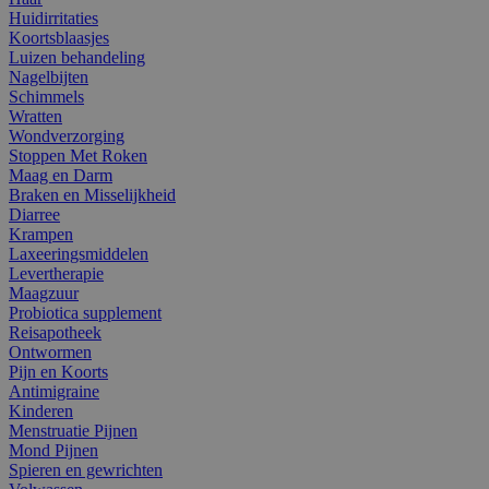
Huidirritaties
Koortsblaasjes
Luizen behandeling
Nagelbijten
Schimmels
Wratten
Wondverzorging
Stoppen Met Roken
Maag en Darm
Braken en Misselijkheid
Diarree
Krampen
Laxeeringsmiddelen
Levertherapie
Maagzuur
Probiotica supplement
Reisapotheek
Ontwormen
Pijn en Koorts
Antimigraine
Kinderen
Menstruatie Pijnen
Mond Pijnen
Spieren en gewrichten