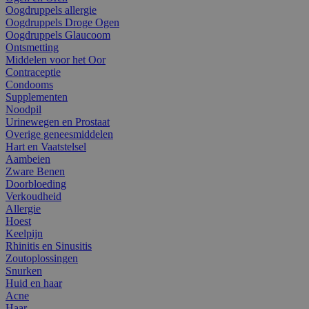
Oogdruppels allergie
Oogdruppels Droge Ogen
Oogdruppels Glaucoom
Ontsmetting
Middelen voor het Oor
Contraceptie
Condooms
Supplementen
Noodpil
Urinewegen en Prostaat
Overige geneesmiddelen
Hart en Vaatstelsel
Aambeien
Zware Benen
Doorbloeding
Verkoudheid
Allergie
Hoest
Keelpijn
Rhinitis en Sinusitis
Zoutoplossingen
Snurken
Huid en haar
Acne
Haar