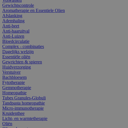
Volwassen
Gewichtscontrole
Aromatherapie en Essentiele Olien
Afslanking
Ademhaling
Anti-beet
Anti-haaruitval
Anti-Luizen
Bloedcirculatie
Complex - combinaties
Dagelijks welzijn
Essentiële oliën
Gewrichten & spieren
Huidverzorging
Verstuiver
Bachbloesem
Fytotherapie
Gemmotherapie
Homeopathie
Tubes Granules-Globuli
Tandpasta homeopathie
Micro-immunotherapie
Kruidenthee
Licht- en warmtetherapie
Oliën