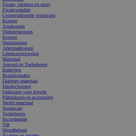
Fixatie, pleisters en spray
Fixatiewindels
Gespecialiseerde wondzorg
Kousen
Armkousen
Diabeteskousen
Kousen
Steunkousen
Aderspatkousen
Littekenverzorging
Materiaal
Aerosol en Toebehoren
Batterijen
Brandwonden
Diabetes materiaal
Handschoenen
Oplossing voor injectie
Pillendozen en accessoires
Steriel materiaal
Stomacare
Toebehoren
Incontinentie
Vilt
Wondhelend
Naalden en spuiten