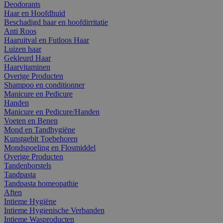
Deodorants
Haar en Hoofdhuid
Beschadigd haar en hoofdirritatie
Anti Roos
Haaruitval en Futloos Haar
Luizen haar
Gekleurd Haar
Haarvitaminen
Overige Producten
Shampoo en conditionner
Manicure en Pedicure
Handen
Manicure en Pedicure/Handen
Voeten en Benen
Mond en Tandhygiëne
Kunstgebit Toebehoren
Mondspoeling en Flosmiddel
Overige Producten
Tandenborstels
Tandpasta
Tandpasta homeopathie
Aften
Intieme Hygiëne
Intieme Hygienische Verbanden
Intieme Wasproducten