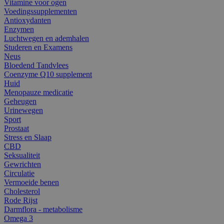
Vitamine voor ogen
Voedingssupplementen
Antioxydanten
Enzymen
Luchtwegen en ademhalen
Studeren en Examens
Neus
Bloedend Tandvlees
Coenzyme Q10 supplement
Huid
Menopauze medicatie
Geheugen
Urinewegen
Sport
Prostaat
Stress en Slaap
CBD
Seksualiteit
Gewrichten
Circulatie
Vermoeide benen
Cholesterol
Rode Rijst
Darmflora - metabolisme
Omega 3