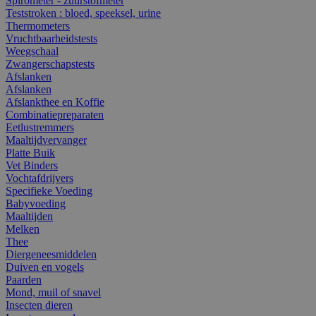
Spirometer - zuurstofmeter
Teststroken : bloed, speeksel, urine
Thermometers
Vruchtbaarheidstests
Weegschaal
Zwangerschapstests
Afslanken
Afslanken
Afslankthee en Koffie
Combinatiepreparaten
Eetlustremmers
Maaltijdvervanger
Platte Buik
Vet Binders
Vochtafdrijvers
Specifieke Voeding
Babyvoeding
Maaltijden
Melken
Thee
Diergeneesmiddelen
Duiven en vogels
Paarden
Mond, muil of snavel
Insecten dieren