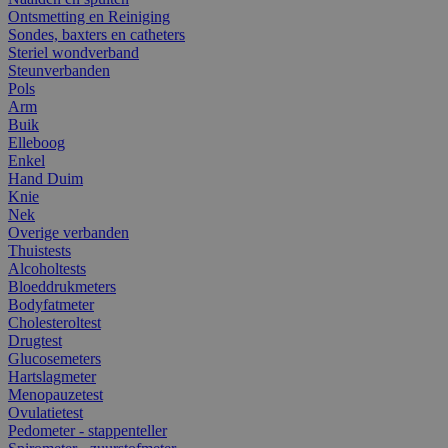
Ontsmetting en Reiniging
Sondes, baxters en catheters
Steriel wondverband
Steunverbanden
Pols
Arm
Buik
Elleboog
Enkel
Hand Duim
Knie
Nek
Overige verbanden
Thuistests
Alcoholtests
Bloeddrukmeters
Bodyfatmeter
Cholesteroltest
Drugtest
Glucosemeters
Hartslagmeter
Menopauzetest
Ovulatietest
Pedometer - stappenteller