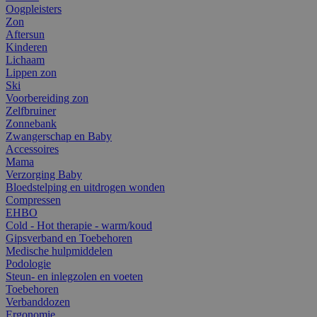
Oogpleisters
Zon
Aftersun
Kinderen
Lichaam
Lippen zon
Ski
Voorbereiding zon
Zelfbruiner
Zonnebank
Zwangerschap en Baby
Accessoires
Mama
Verzorging Baby
Bloedstelping en uitdrogen wonden
Compressen
EHBO
Cold - Hot therapie - warm/koud
Gipsverband en Toebehoren
Medische hulpmiddelen
Podologie
Steun- en inlegzolen en voeten
Toebehoren
Verbanddozen
Ergonomie