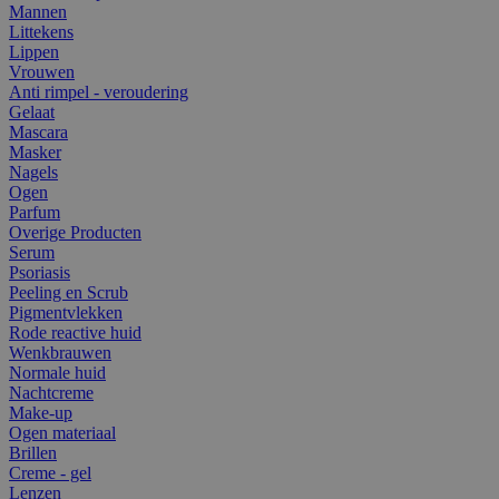
Mannen
Littekens
Lippen
Vrouwen
Anti rimpel - veroudering
Gelaat
Mascara
Masker
Nagels
Ogen
Parfum
Overige Producten
Serum
Psoriasis
Peeling en Scrub
Pigmentvlekken
Rode reactive huid
Wenkbrauwen
Normale huid
Nachtcreme
Make-up
Ogen materiaal
Brillen
Creme - gel
Lenzen