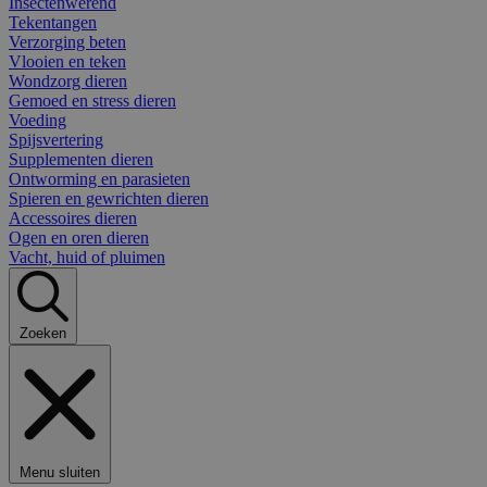
Insectenwerend
Tekentangen
Verzorging beten
Vlooien en teken
Wondzorg dieren
Gemoed en stress dieren
Voeding
Spijsvertering
Supplementen dieren
Ontworming en parasieten
Spieren en gewrichten dieren
Accessoires dieren
Ogen en oren dieren
Vacht, huid of pluimen
Zoeken
Menu sluiten