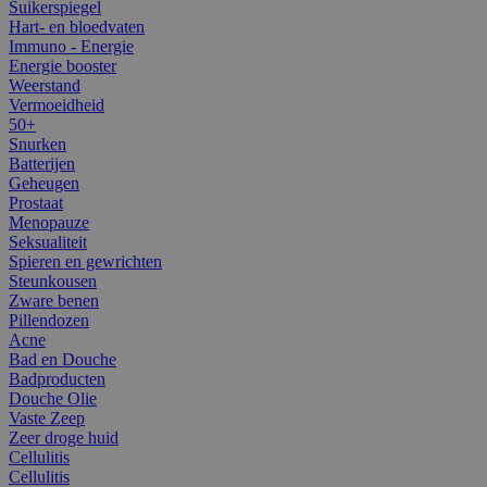
Suikerspiegel
Hart- en bloedvaten
Immuno - Energie
Energie booster
Weerstand
Vermoeidheid
50+
Snurken
Batterijen
Geheugen
Prostaat
Menopauze
Seksualiteit
Spieren en gewrichten
Steunkousen
Zware benen
Pillendozen
Acne
Bad en Douche
Badproducten
Douche Olie
Vaste Zeep
Zeer droge huid
Cellulitis
Cellulitis