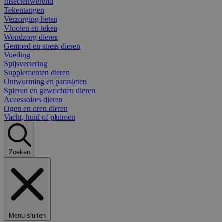
Insectenwerend
Tekentangen
Verzorging beten
Vlooien en teken
Wondzorg dieren
Gemoed en stress dieren
Voeding
Spijsvertering
Supplementen dieren
Ontworming en parasieten
Spieren en gewrichten dieren
Accessoires dieren
Ogen en oren dieren
Vacht, huid of pluimen
Zoeken
Menu sluiten