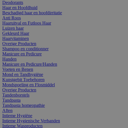
Deodorants
Haar en Hoofdhuid
Beschadigd haar en hoofdirritatie
Anti Roos
Haaruitval en Futloos Haar
Luizen haar
Gekleurd Haar
Haarvitaminen
Overige Producten
Shampoo en conditionner
Manicure en Pedicure
Handen
Manicure en Pedicure/Handen
Voeten en Benen
Mond en Tandhygiëne
Kunstgebit Toebehoren
Mondspoeling en Flosmiddel
Overige Producten
Tandenborstels
Tandpasta
Tandpasta homeopathie
Aften
Intieme Hygiëne
Intieme Hygienische Verbanden
Intieme Wasproducten