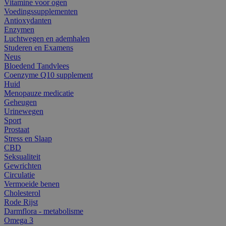
Vitamine voor ogen
Voedingssupplementen
Antioxydanten
Enzymen
Luchtwegen en ademhalen
Studeren en Examens
Neus
Bloedend Tandvlees
Coenzyme Q10 supplement
Huid
Menopauze medicatie
Geheugen
Urinewegen
Sport
Prostaat
Stress en Slaap
CBD
Seksualiteit
Gewrichten
Circulatie
Vermoeide benen
Cholesterol
Rode Rijst
Darmflora - metabolisme
Omega 3