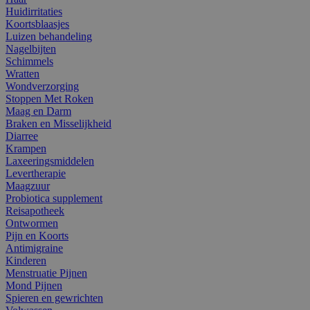
Huidirritaties
Koortsblaasjes
Luizen behandeling
Nagelbijten
Schimmels
Wratten
Wondverzorging
Stoppen Met Roken
Maag en Darm
Braken en Misselijkheid
Diarree
Krampen
Laxeeringsmiddelen
Levertherapie
Maagzuur
Probiotica supplement
Reisapotheek
Ontwormen
Pijn en Koorts
Antimigraine
Kinderen
Menstruatie Pijnen
Mond Pijnen
Spieren en gewrichten