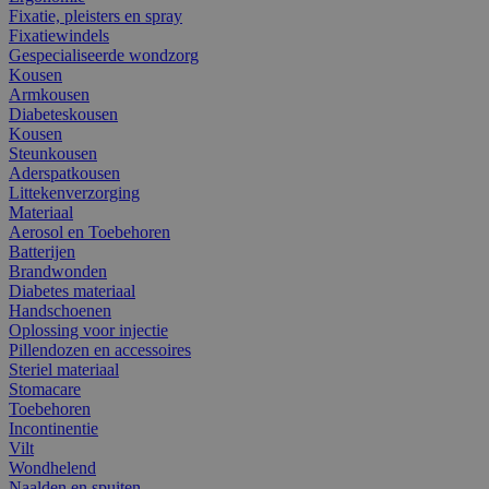
Fixatie, pleisters en spray
Fixatiewindels
Gespecialiseerde wondzorg
Kousen
Armkousen
Diabeteskousen
Kousen
Steunkousen
Aderspatkousen
Littekenverzorging
Materiaal
Aerosol en Toebehoren
Batterijen
Brandwonden
Diabetes materiaal
Handschoenen
Oplossing voor injectie
Pillendozen en accessoires
Steriel materiaal
Stomacare
Toebehoren
Incontinentie
Vilt
Wondhelend
Naalden en spuiten