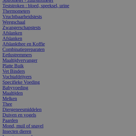
Spirometer - zuurstofmeter
Teststroken : bloed, speeksel, urine
Thermometers
Vruchtbaarheidstests
Weegschaal
Zwangerschapstests
Afslanken
Afslanken
Afslankthee en Koffie
Combinatiepreparaten
Eetlustremmers
Maaltijdvervanger
Platte Buik
Vet Binders
Vochtafdrijvers
Specifieke Voeding
Babyvoeding
Maaltijden
Melken
Thee
Diergeneesmiddelen
Duiven en vogels
Paarden
Mond, muil of snavel
Insecten dieren