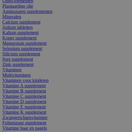
Oligo-elementen
Plantaardige olie
Aminozuren supplementen
Mineralen
Calcium supplement
Jodium tabletten
Kalium supplement
Koper supplement
Magnesium supplement
Selenium supplement
Silicium supplement
Ijzer supplement
Zink supplement
Vitaminen
Multivitaminen
Vitaminen voor kinderen
Vitamine A supplement
Vitamine B supplement
Vitamine C supplement
Vitamine D supplement
Vitamine E supplement
Vitamine K supplement
Zwangerschapsvitamine
Foliumzuur supplement
Vitamine haar en nagels