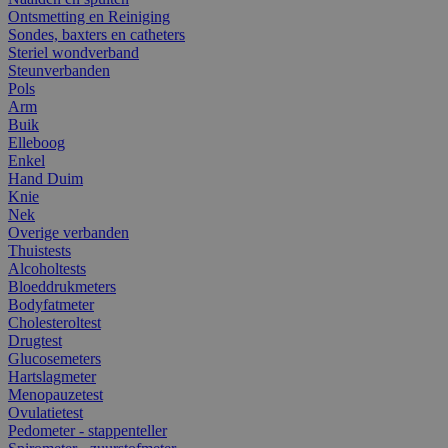
Ontsmetting en Reiniging
Sondes, baxters en catheters
Steriel wondverband
Steunverbanden
Pols
Arm
Buik
Elleboog
Enkel
Hand Duim
Knie
Nek
Overige verbanden
Thuistests
Alcoholtests
Bloeddrukmeters
Bodyfatmeter
Cholesteroltest
Drugtest
Glucosemeters
Hartslagmeter
Menopauzetest
Ovulatietest
Pedometer - stappenteller