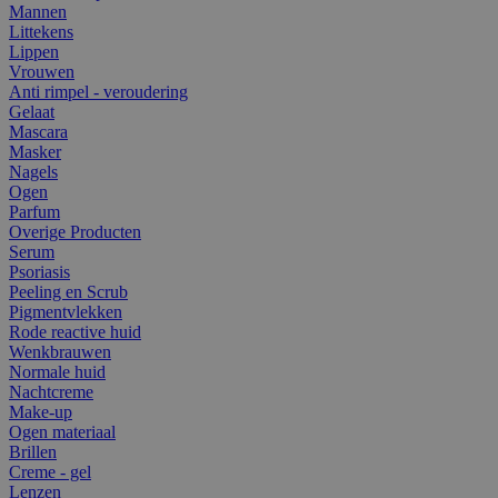
Mannen
Littekens
Lippen
Vrouwen
Anti rimpel - veroudering
Gelaat
Mascara
Masker
Nagels
Ogen
Parfum
Overige Producten
Serum
Psoriasis
Peeling en Scrub
Pigmentvlekken
Rode reactive huid
Wenkbrauwen
Normale huid
Nachtcreme
Make-up
Ogen materiaal
Brillen
Creme - gel
Lenzen