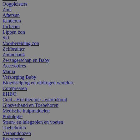
Oogpleisters
Zon
Aftersun
Kinderen
Lichaam
Lippen zon
Ski
Voorbereiding zon
Zelfbruiner
Zonnebank
Zwangerschap en Baby
Accessoires
Mama
Verzorging Baby
Bloedstelping en uitdrogen wonden
Compressen
EHBO
Cold - Hot therapie - warm/koud
Gipsverband en Toebehoren
Medische hulpmiddelen
Podologie
Steun- en inlegzolen en voeten
Toebehoren
Verbanddozen
Ergonomie