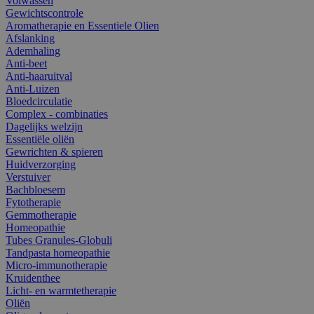
Volwassen
Gewichtscontrole
Aromatherapie en Essentiele Olien
Afslanking
Ademhaling
Anti-beet
Anti-haaruitval
Anti-Luizen
Bloedcirculatie
Complex - combinaties
Dagelijks welzijn
Essentiële oliën
Gewrichten & spieren
Huidverzorging
Verstuiver
Bachbloesem
Fytotherapie
Gemmotherapie
Homeopathie
Tubes Granules-Globuli
Tandpasta homeopathie
Micro-immunotherapie
Kruidenthee
Licht- en warmtetherapie
Oliën