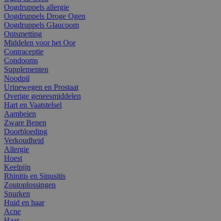
Oogdruppels allergie
Oogdruppels Droge Ogen
Oogdruppels Glaucoom
Ontsmetting
Middelen voor het Oor
Contraceptie
Condooms
Supplementen
Noodpil
Urinewegen en Prostaat
Overige geneesmiddelen
Hart en Vaatstelsel
Aambeien
Zware Benen
Doorbloeding
Verkoudheid
Allergie
Hoest
Keelpijn
Rhinitis en Sinusitis
Zoutoplossingen
Snurken
Huid en haar
Acne
Haar