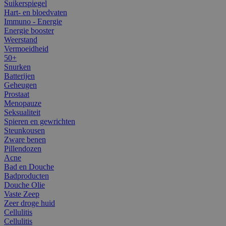
Suikerspiegel
Hart- en bloedvaten
Immuno - Energie
Energie booster
Weerstand
Vermoeidheid
50+
Snurken
Batterijen
Geheugen
Prostaat
Menopauze
Seksualiteit
Spieren en gewrichten
Steunkousen
Zware benen
Pillendozen
Acne
Bad en Douche
Badproducten
Douche Olie
Vaste Zeep
Zeer droge huid
Cellulitis
Cellulitis