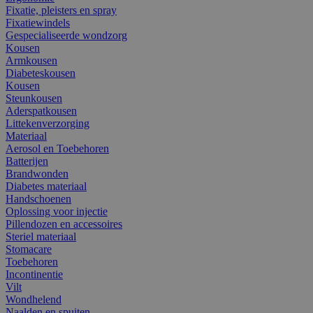
Fixatie, pleisters en spray
Fixatiewindels
Gespecialiseerde wondzorg
Kousen
Armkousen
Diabeteskousen
Kousen
Steunkousen
Aderspatkousen
Littekenverzorging
Materiaal
Aerosol en Toebehoren
Batterijen
Brandwonden
Diabetes materiaal
Handschoenen
Oplossing voor injectie
Pillendozen en accessoires
Steriel materiaal
Stomacare
Toebehoren
Incontinentie
Vilt
Wondhelend
Naalden en spuiten