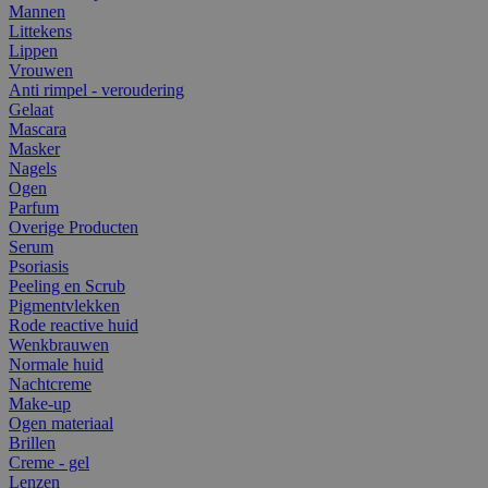
Mannen
Littekens
Lippen
Vrouwen
Anti rimpel - veroudering
Gelaat
Mascara
Masker
Nagels
Ogen
Parfum
Overige Producten
Serum
Psoriasis
Peeling en Scrub
Pigmentvlekken
Rode reactive huid
Wenkbrauwen
Normale huid
Nachtcreme
Make-up
Ogen materiaal
Brillen
Creme - gel
Lenzen