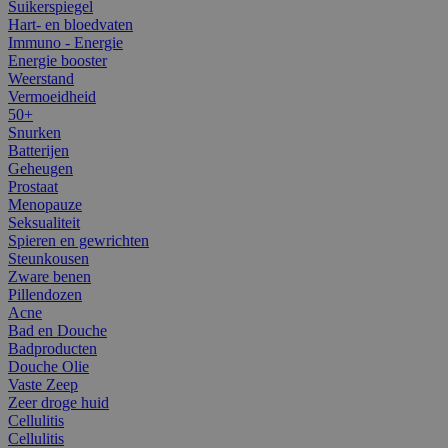
Suikerspiegel
Hart- en bloedvaten
Immuno - Energie
Energie booster
Weerstand
Vermoeidheid
50+
Snurken
Batterijen
Geheugen
Prostaat
Menopauze
Seksualiteit
Spieren en gewrichten
Steunkousen
Zware benen
Pillendozen
Acne
Bad en Douche
Badproducten
Douche Olie
Vaste Zeep
Zeer droge huid
Cellulitis
Cellulitis