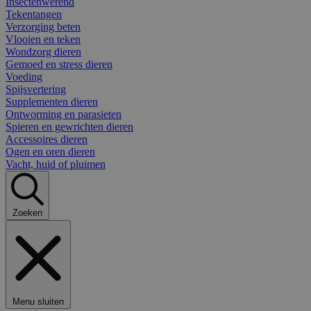
Insectenwerend
Tekentangen
Verzorging beten
Vlooien en teken
Wondzorg dieren
Gemoed en stress dieren
Voeding
Spijsvertering
Supplementen dieren
Ontworming en parasieten
Spieren en gewrichten dieren
Accessoires dieren
Ogen en oren dieren
Vacht, huid of pluimen
Zoeken
Menu sluiten