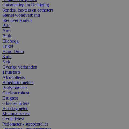
Ontsmetting en Reiniging
Sondes, baxters en catheters
Steriel wondverband
Steunverbanden
Pols
Arm
Buik
Elleboog
Enkel
Hand Duim
Knie
Nek
Overige verbanden
Thuistests
Alcoholtests
Bloeddrukmeters
Bodyfatmeter
Cholesteroltest
Drugtest
Glucosemeters
Hartslagmeter
Menopauzetest
Ovulatietest
Pedometer - stappenteller