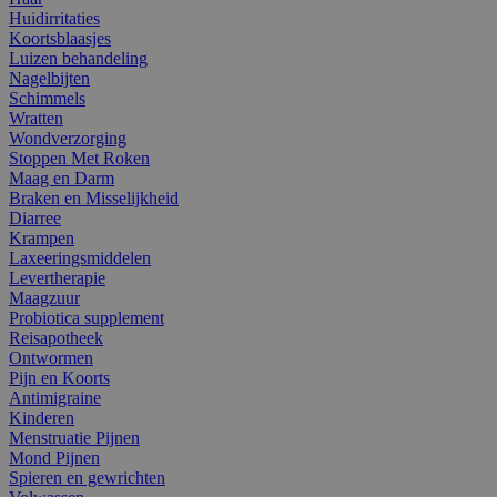
Huidirritaties
Koortsblaasjes
Luizen behandeling
Nagelbijten
Schimmels
Wratten
Wondverzorging
Stoppen Met Roken
Maag en Darm
Braken en Misselijkheid
Diarree
Krampen
Laxeeringsmiddelen
Levertherapie
Maagzuur
Probiotica supplement
Reisapotheek
Ontwormen
Pijn en Koorts
Antimigraine
Kinderen
Menstruatie Pijnen
Mond Pijnen
Spieren en gewrichten