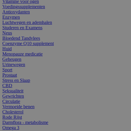
Vitamine voor ogen
Voedingssupplementen
Antioxydanten
Enzymen
Luchtwegen en ademhalen
Studeren en Examens
Neus
Bloedend Tandvlees
Coenzyme Q10 supplement
Huid
Menopauze medicatie
Geheugen
Urinewegen
Sport
Prostaat
Stress en Slaap
CBD
Seksualiteit
Gewrichten
Circulatie
Vermoeide benen
Cholesterol
Rode Rijst
Darmflora - metabolisme
Omega 3