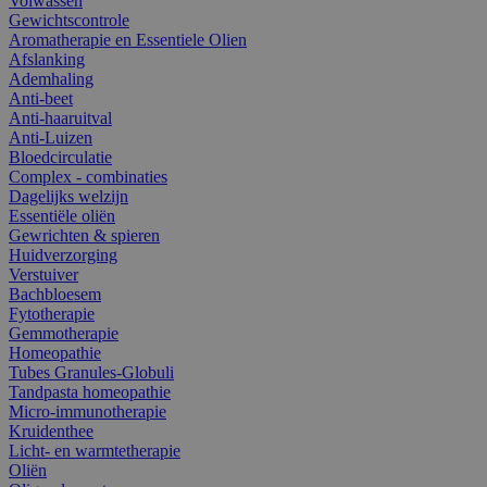
Volwassen
Gewichtscontrole
Aromatherapie en Essentiele Olien
Afslanking
Ademhaling
Anti-beet
Anti-haaruitval
Anti-Luizen
Bloedcirculatie
Complex - combinaties
Dagelijks welzijn
Essentiële oliën
Gewrichten & spieren
Huidverzorging
Verstuiver
Bachbloesem
Fytotherapie
Gemmotherapie
Homeopathie
Tubes Granules-Globuli
Tandpasta homeopathie
Micro-immunotherapie
Kruidenthee
Licht- en warmtetherapie
Oliën