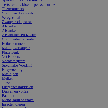
Spirometer - zuurstofmeter
Teststroken : bloed, speeksel, urine
Thermometers
Vruchtbaarheidstests
Weegschaal
Zwangerschapstests
Afslanken
Afslanken
Afslankthee en Koffie
Combinatiepreparaten
Eetlustremmers
Maaltijdvervanger
Platte Buik
Vet Binders
Vochtafdrijvers
Specifieke Voeding
Babyvoeding
Maaltijden
Melken
Thee
Diergeneesmiddelen
Duiven en vogels
Paarden
Mond, muil of snavel
Insecten dieren