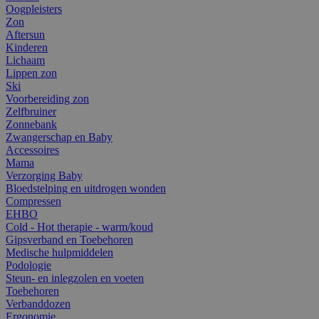
Oogpleisters
Zon
Aftersun
Kinderen
Lichaam
Lippen zon
Ski
Voorbereiding zon
Zelfbruiner
Zonnebank
Zwangerschap en Baby
Accessoires
Mama
Verzorging Baby
Bloedstelping en uitdrogen wonden
Compressen
EHBO
Cold - Hot therapie - warm/koud
Gipsverband en Toebehoren
Medische hulpmiddelen
Podologie
Steun- en inlegzolen en voeten
Toebehoren
Verbanddozen
Ergonomie