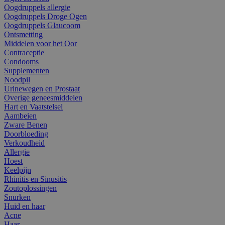
Oogdruppels allergie
Oogdruppels Droge Ogen
Oogdruppels Glaucoom
Ontsmetting
Middelen voor het Oor
Contraceptie
Condooms
Supplementen
Noodpil
Urinewegen en Prostaat
Overige geneesmiddelen
Hart en Vaatstelsel
Aambeien
Zware Benen
Doorbloeding
Verkoudheid
Allergie
Hoest
Keelpijn
Rhinitis en Sinusitis
Zoutoplossingen
Snurken
Huid en haar
Acne
Haar