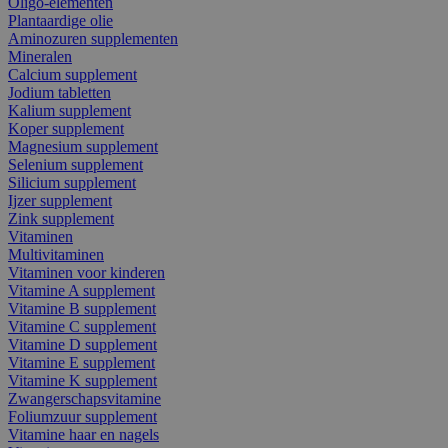
Oligo-elementen
Plantaardige olie
Aminozuren supplementen
Mineralen
Calcium supplement
Jodium tabletten
Kalium supplement
Koper supplement
Magnesium supplement
Selenium supplement
Silicium supplement
Ijzer supplement
Zink supplement
Vitaminen
Multivitaminen
Vitaminen voor kinderen
Vitamine A supplement
Vitamine B supplement
Vitamine C supplement
Vitamine D supplement
Vitamine E supplement
Vitamine K supplement
Zwangerschapsvitamine
Foliumzuur supplement
Vitamine haar en nagels