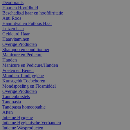
Deodorants
Haar en Hoofdhuid
Beschadigd haar en hoofdirritatie
Anti Roos
Haaruitval en Futloos Haar
Luizen haar
Gekleurd Haar
Haarvitaminen
Overige Producten
Shampoo en conditionner
Manicure en Pedicure
Handen
Manicure en Pedicure/Handen
Voeten en Benen
Mond en Tandhygiëne
Kunstgebit Toebehoren
Mondspoeling en Flosmiddel
Overige Producten
Tandenborstels
Tandpasta
Tandpasta homeopathie
Aften
Intieme Hygiëne
Intieme Hygienische Verbanden
Intieme Wasproducten