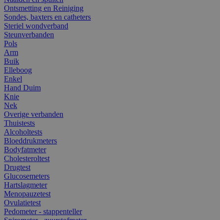
Ontsmetting en Reiniging
Sondes, baxters en catheters
Steriel wondverband
Steunverbanden
Pols
Arm
Buik
Elleboog
Enkel
Hand Duim
Knie
Nek
Overige verbanden
Thuistests
Alcoholtests
Bloeddrukmeters
Bodyfatmeter
Cholesteroltest
Drugtest
Glucosemeters
Hartslagmeter
Menopauzetest
Ovulatietest
Pedometer - stappenteller