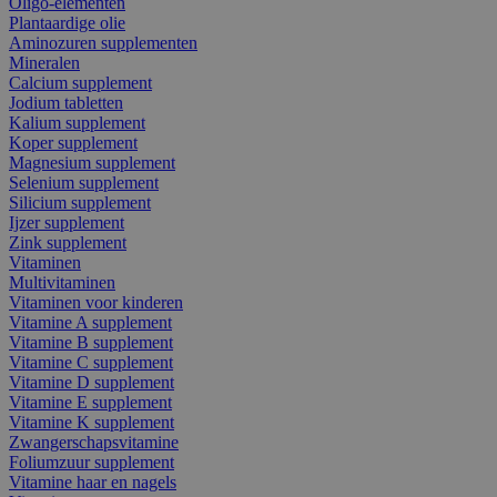
Oligo-elementen
Plantaardige olie
Aminozuren supplementen
Mineralen
Calcium supplement
Jodium tabletten
Kalium supplement
Koper supplement
Magnesium supplement
Selenium supplement
Silicium supplement
Ijzer supplement
Zink supplement
Vitaminen
Multivitaminen
Vitaminen voor kinderen
Vitamine A supplement
Vitamine B supplement
Vitamine C supplement
Vitamine D supplement
Vitamine E supplement
Vitamine K supplement
Zwangerschapsvitamine
Foliumzuur supplement
Vitamine haar en nagels