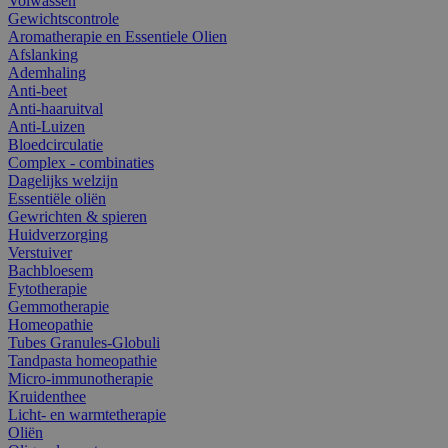
Volwassen
Gewichtscontrole
Aromatherapie en Essentiele Olien
Afslanking
Ademhaling
Anti-beet
Anti-haaruitval
Anti-Luizen
Bloedcirculatie
Complex - combinaties
Dagelijks welzijn
Essentiële oliën
Gewrichten & spieren
Huidverzorging
Verstuiver
Bachbloesem
Fytotherapie
Gemmotherapie
Homeopathie
Tubes Granules-Globuli
Tandpasta homeopathie
Micro-immunotherapie
Kruidenthee
Licht- en warmtetherapie
Oliën