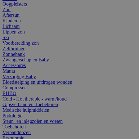
Oogpleisters
Zon
Aftersun
Kinderen
Lichaam
Lippen zon
Ski
Voorbereiding zon
Zelfbruiner
Zonnebank
Zwangerschap en Baby
Accessoires
Mama
Verzorging Baby
Bloedstelping en uitdrogen wonden
Compressen
EHBO
Cold - Hot therapie - warm/koud
Gipsverband en Toebehoren
Medische hulpmiddelen
Podologie
Steun- en inlegzolen en voeten
Toebehoren
Verbanddozen
Ergonomie