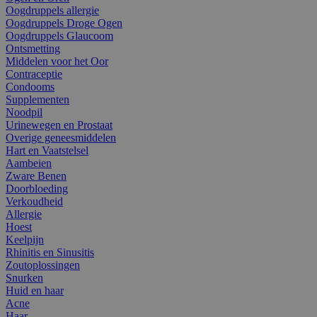
Oogdruppels allergie
Oogdruppels Droge Ogen
Oogdruppels Glaucoom
Ontsmetting
Middelen voor het Oor
Contraceptie
Condooms
Supplementen
Noodpil
Urinewegen en Prostaat
Overige geneesmiddelen
Hart en Vaatstelsel
Aambeien
Zware Benen
Doorbloeding
Verkoudheid
Allergie
Hoest
Keelpijn
Rhinitis en Sinusitis
Zoutoplossingen
Snurken
Huid en haar
Acne
Haar