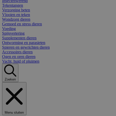
Insectenwerend
Tekentangen
Verzorging beten
Vlooien en teken
Wondzorg dieren
Gemoed en stress dieren
Voeding
Spijsvertering
Supplementen dieren
Ontworming en parasieten
Spieren en gewrichten dieren
Accessoires dieren
Ogen en oren dieren
Vacht, huid of pluimen
Zoeken
Menu sluiten