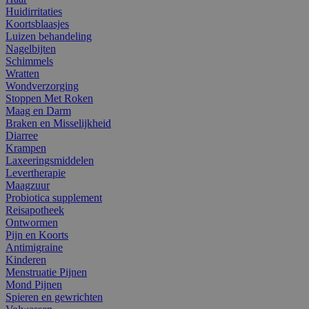
Huidirritaties
Koortsblaasjes
Luizen behandeling
Nagelbijten
Schimmels
Wratten
Wondverzorging
Stoppen Met Roken
Maag en Darm
Braken en Misselijkheid
Diarree
Krampen
Laxeeringsmiddelen
Levertherapie
Maagzuur
Probiotica supplement
Reisapotheek
Ontwormen
Pijn en Koorts
Antimigraine
Kinderen
Menstruatie Pijnen
Mond Pijnen
Spieren en gewrichten