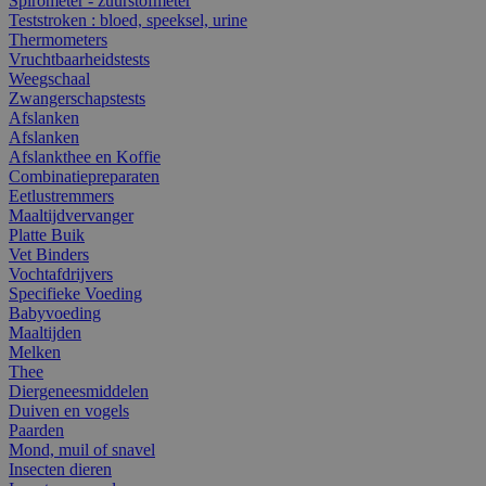
Spirometer - zuurstofmeter
Teststroken : bloed, speeksel, urine
Thermometers
Vruchtbaarheidstests
Weegschaal
Zwangerschapstests
Afslanken
Afslanken
Afslankthee en Koffie
Combinatiepreparaten
Eetlustremmers
Maaltijdvervanger
Platte Buik
Vet Binders
Vochtafdrijvers
Specifieke Voeding
Babyvoeding
Maaltijden
Melken
Thee
Diergeneesmiddelen
Duiven en vogels
Paarden
Mond, muil of snavel
Insecten dieren