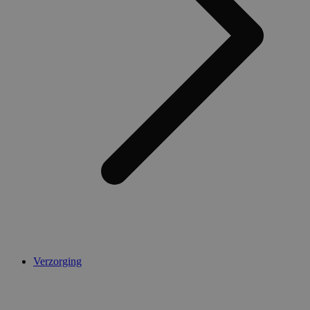
AWSALBCORS
1 week
Amazon.com Inc.
widget-
mediator.zopim.com
CookieScriptConsent
5 maanden 4
CookieScript
weken
.medibib.nl
Verzorging
Aanbieder