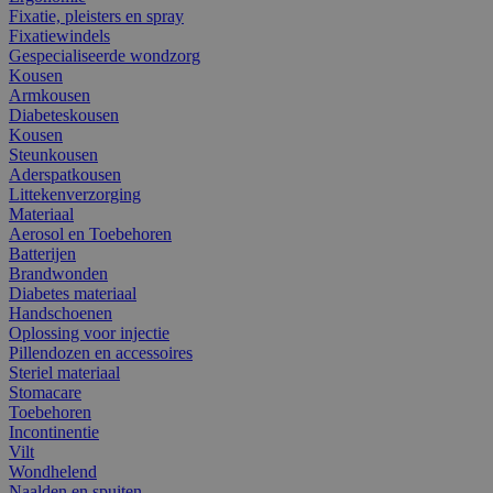
Fixatie, pleisters en spray
Fixatiewindels
Gespecialiseerde wondzorg
Kousen
Armkousen
Diabeteskousen
Kousen
Steunkousen
Aderspatkousen
Littekenverzorging
Materiaal
Aerosol en Toebehoren
Batterijen
Brandwonden
Diabetes materiaal
Handschoenen
Oplossing voor injectie
Pillendozen en accessoires
Steriel materiaal
Stomacare
Toebehoren
Incontinentie
Vilt
Wondhelend
Naalden en spuiten