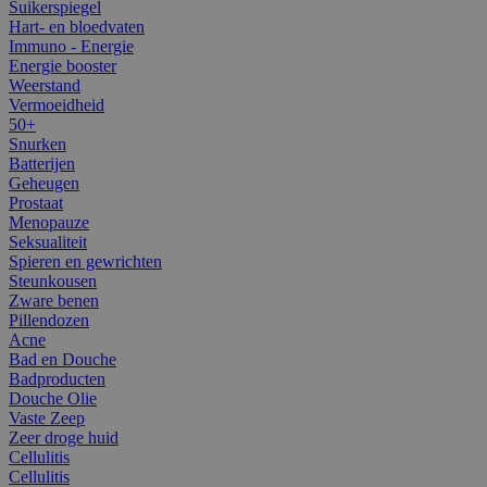
Suikerspiegel
Hart- en bloedvaten
Immuno - Energie
Energie booster
Weerstand
Vermoeidheid
50+
Snurken
Batterijen
Geheugen
Prostaat
Menopauze
Seksualiteit
Spieren en gewrichten
Steunkousen
Zware benen
Pillendozen
Acne
Bad en Douche
Badproducten
Douche Olie
Vaste Zeep
Zeer droge huid
Cellulitis
Cellulitis