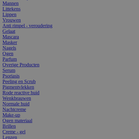
Mannen
Littekens
Lippen
Vrouwen
Anti rimpel - veroudering
Gelaat
Mascara
Masker
Nagels
Ogen
Parfum
Overige Producten
Serum
Psoriasis
Peeling en Scrub
Pigmentvlekken
Rode reactive huid
Wenkbrauwen
Normale huid
Nachtcreme
Make-up
Ogen materiaal
Brillen
Creme - gel
Lenzen