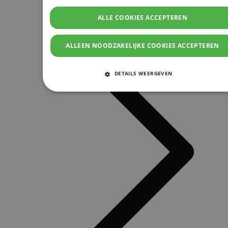
ALLE COOKIES ACCEPTEREN
ALLEEN NOODZAKELIJKE COOKIES ACCEPTEREN
DETAILS WEERGEVEN
STRIKT NOODZAKELIJKE COOKIES
PRESTATIE COOKIES
TARGETING COOKIES
FUNCTIONELE COOKIES
Strikt noodzakelijke cookies
Prestatie cookies