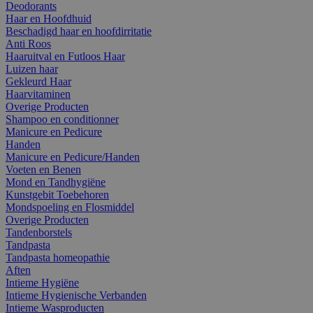
Deodorants
Haar en Hoofdhuid
Beschadigd haar en hoofdirritatie
Anti Roos
Haaruitval en Futloos Haar
Luizen haar
Gekleurd Haar
Haarvitaminen
Overige Producten
Shampoo en conditionner
Manicure en Pedicure
Handen
Manicure en Pedicure/Handen
Voeten en Benen
Mond en Tandhygiëne
Kunstgebit Toebehoren
Mondspoeling en Flosmiddel
Overige Producten
Tandenborstels
Tandpasta
Tandpasta homeopathie
Aften
Intieme Hygiëne
Intieme Hygienische Verbanden
Intieme Wasproducten