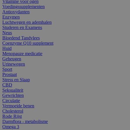
Vitamine voor ogen
Voedingssupplementen
Antioxydanten
Enzymen
Luchtwegen en ademhalen
Studeren en Examens
Neus
Bloedend Tandvlees
Coenzyme Q10 supplement
Huid
Menopauze medicatie
Geheugen
Urinewegen
Sport
Prostaat
Stress en Slaap
CBD
Seksualiteit
Gewrichten
Circulatie
Vermoeide benen
Cholesterol
Rode Rijst
Darmflora - metabolisme
Omega 3