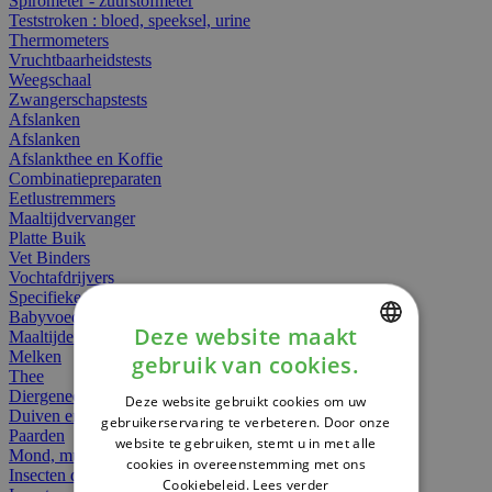
Spirometer - zuurstofmeter
Teststroken : bloed, speeksel, urine
Thermometers
Vruchtbaarheidstests
Weegschaal
Zwangerschapstests
Afslanken
Afslanken
Afslankthee en Koffie
Combinatiepreparaten
Eetlustremmers
Maaltijdvervanger
Platte Buik
Vet Binders
Vochtafdrijvers
Specifieke Voeding
Babyvoeding
Deze website maakt
Maaltijden
Melken
gebruik van cookies.
DUTCH
Thee
Diergeneesmiddelen
Deze website gebruikt cookies om uw
FRENCH
Duiven en vogels
gebruikerservaring te verbeteren. Door onze
Paarden
website te gebruiken, stemt u in met alle
ENGLISH
Mond, muil of snavel
cookies in overeenstemming met ons
Insecten dieren
Cookiebeleid.
Lees verder