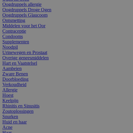
Oogdruppels allergie
Oogdruppels Droge Ogen
Oogdruppels Glaucoom
Ontsmetting
Middelen voor het Oor
Contraceptie
Condooms
Supplementen
Noodpil
Urinewegen en Prostaat
Overige geneesmiddelen
Hart en Vaatstelsel
Aambeien
Zware Benen
Doorbloeding
Verkoudheid
Allergie
Hoest
Keelpijn
Rhinitis en Sinusitis
Zoutoplossingen
Snurken
Huid en haar
Acne
Haar