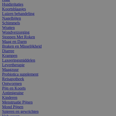
Huidirritaties
Koortsblaasjes
Luizen behandeling
Nagelbijten
Schimmels
Wratten
Wondverzorging
Stoppen Met Roken
Maag en Darm
Braken en Misselijkheid
Diarree
Krampen
Laxeeringsmiddelen
Levertherapie
Maagzuur
Probiotica supplement
Reisapotheek
Ontwormen
Pijn en Koorts
Antimigraine
Kinderen
Menstruatie Pijnen
Mond Pijnen
Spieren en gewrichten