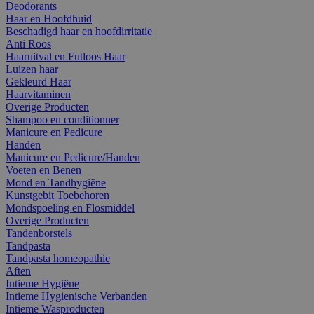
Deodorants
Haar en Hoofdhuid
Beschadigd haar en hoofdirritatie
Anti Roos
Haaruitval en Futloos Haar
Luizen haar
Gekleurd Haar
Haarvitaminen
Overige Producten
Shampoo en conditionner
Manicure en Pedicure
Handen
Manicure en Pedicure/Handen
Voeten en Benen
Mond en Tandhygiëne
Kunstgebit Toebehoren
Mondspoeling en Flosmiddel
Overige Producten
Tandenborstels
Tandpasta
Tandpasta homeopathie
Aften
Intieme Hygiëne
Intieme Hygienische Verbanden
Intieme Wasproducten