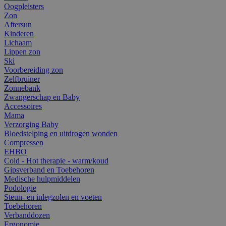
Oogpleisters
Zon
Aftersun
Kinderen
Lichaam
Lippen zon
Ski
Voorbereiding zon
Zelfbruiner
Zonnebank
Zwangerschap en Baby
Accessoires
Mama
Verzorging Baby
Bloedstelping en uitdrogen wonden
Compressen
EHBO
Cold - Hot therapie - warm/koud
Gipsverband en Toebehoren
Medische hulpmiddelen
Podologie
Steun- en inlegzolen en voeten
Toebehoren
Verbanddozen
Ergonomie