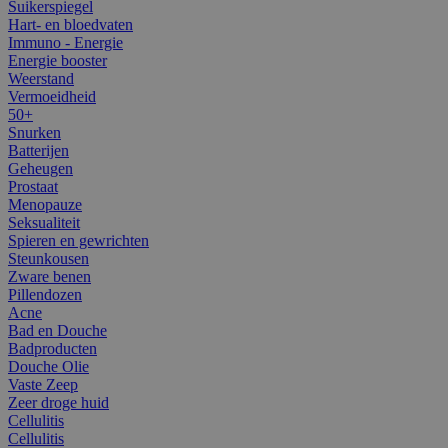
Suikerspiegel
Hart- en bloedvaten
Immuno - Energie
Energie booster
Weerstand
Vermoeidheid
50+
Snurken
Batterijen
Geheugen
Prostaat
Menopauze
Seksualiteit
Spieren en gewrichten
Steunkousen
Zware benen
Pillendozen
Acne
Bad en Douche
Badproducten
Douche Olie
Vaste Zeep
Zeer droge huid
Cellulitis
Cellulitis