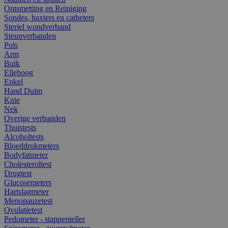
Ontsmetting en Reiniging
Sondes, baxters en catheters
Steriel wondverband
Steunverbanden
Pols
Arm
Buik
Elleboog
Enkel
Hand Duim
Knie
Nek
Overige verbanden
Thuistests
Alcoholtests
Bloeddrukmeters
Bodyfatmeter
Cholesteroltest
Drugtest
Glucosemeters
Hartslagmeter
Menopauzetest
Ovulatietest
Pedometer - stappenteller