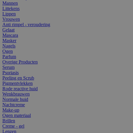
Mannen
Littekens
Lippen
Vrouwen
Anti rimpel - veroudering
Gelaat
Mascara
Masker
Nagels
Ogen
Parfum
Overige Producten
Serum
Psoriasis
Peeling en Scrub
Pigmentvlekken
Rode reactive huid
Wenkbrauwen
Normale huid
Nachtcreme
Make-up
Ogen materiaal
Brillen
Creme - gel
Lenzen