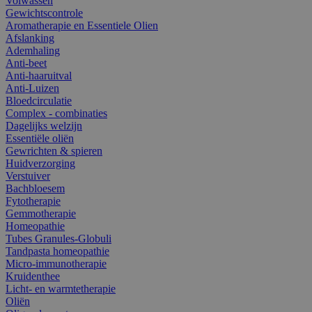
Volwassen
Gewichtscontrole
Aromatherapie en Essentiele Olien
Afslanking
Ademhaling
Anti-beet
Anti-haaruitval
Anti-Luizen
Bloedcirculatie
Complex - combinaties
Dagelijks welzijn
Essentiële oliën
Gewrichten & spieren
Huidverzorging
Verstuiver
Bachbloesem
Fytotherapie
Gemmotherapie
Homeopathie
Tubes Granules-Globuli
Tandpasta homeopathie
Micro-immunotherapie
Kruidenthee
Licht- en warmtetherapie
Oliën