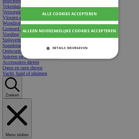
Insectenwerend
Tekentangen
Verzorging beten
ALLE COOKIES ACCEPTEREN
Vlooien en teken
Wondzorg dieren
Gemoed en stress dieren
ALLEEN NOODZAKELIJKE COOKIES ACCEPTEREN
Voeding
Spijsvertering
Supplementen dieren
DETAILS WEERGEVEN
Ontworming en parasieten
Spieren en gewrichten dieren
STRIKT NOODZAKELIJKE
Accessoires dieren
COOKIES
Ogen en oren dieren
Vacht, huid of pluimen
PRESTATIE COOKIES
TARGETING COOKIES
Zoeken
FUNCTIONELE COOKIES
Strikt noodzakelijke cookies
Menu sluiten