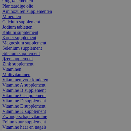
Oligo-elementen
Plantaardige olie
Aminozuren supplementen
Mineralen
Calcium supplement
Jodium tabletten
Kalium supplement
Koper supplement
Magnesium supplement
Selenium supplement
Silicium supplement
Ijzer supplement
Zink supplement
Vitaminen
Multivitaminen
Vitaminen voor kinderen
Vitamine A supplement
Vitamine B supplement
Vitamine C supplement
Vitamine D supplement
Vitamine E supplement
Vitamine K supplement
Zwangerschapsvitamine
Foliumzuur supplement
Vitamine haar en nagels