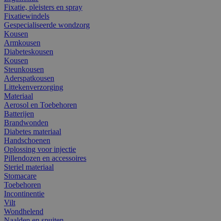
Fixatie, pleisters en spray
Fixatiewindels
Gespecialiseerde wondzorg
Kousen
Armkousen
Diabeteskousen
Kousen
Steunkousen
Aderspatkousen
Littekenverzorging
Materiaal
Aerosol en Toebehoren
Batterijen
Brandwonden
Diabetes materiaal
Handschoenen
Oplossing voor injectie
Pillendozen en accessoires
Steriel materiaal
Stomacare
Toebehoren
Incontinentie
Vilt
Wondhelend
Naalden en spuiten