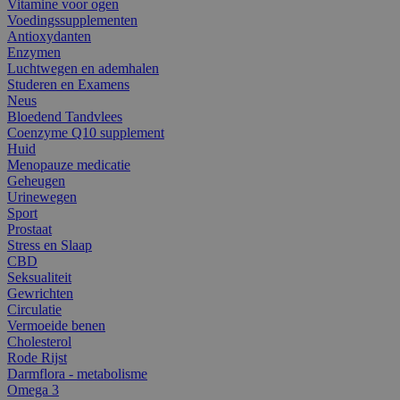
Vitamine voor ogen
Voedingssupplementen
Antioxydanten
Enzymen
Luchtwegen en ademhalen
Studeren en Examens
Neus
Bloedend Tandvlees
Coenzyme Q10 supplement
Huid
Menopauze medicatie
Geheugen
Urinewegen
Sport
Prostaat
Stress en Slaap
CBD
Seksualiteit
Gewrichten
Circulatie
Vermoeide benen
Cholesterol
Rode Rijst
Darmflora - metabolisme
Omega 3