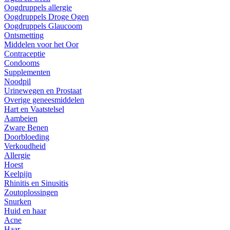
Oogdruppels allergie
Oogdruppels Droge Ogen
Oogdruppels Glaucoom
Ontsmetting
Middelen voor het Oor
Contraceptie
Condooms
Supplementen
Noodpil
Urinewegen en Prostaat
Overige geneesmiddelen
Hart en Vaatstelsel
Aambeien
Zware Benen
Doorbloeding
Verkoudheid
Allergie
Hoest
Keelpijn
Rhinitis en Sinusitis
Zoutoplossingen
Snurken
Huid en haar
Acne
Haar