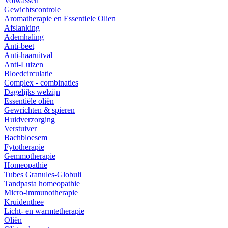
Volwassen
Gewichtscontrole
Aromatherapie en Essentiele Olien
Afslanking
Ademhaling
Anti-beet
Anti-haaruitval
Anti-Luizen
Bloedcirculatie
Complex - combinaties
Dagelijks welzijn
Essentiële oliën
Gewrichten & spieren
Huidverzorging
Verstuiver
Bachbloesem
Fytotherapie
Gemmotherapie
Homeopathie
Tubes Granules-Globuli
Tandpasta homeopathie
Micro-immunotherapie
Kruidenthee
Licht- en warmtetherapie
Oliën