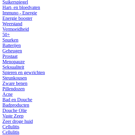
Suikerspiegel
Hart- en bloedvaten
Immuno - Energie
Energie booster
Weerstand
Vermoeidheid
50+
Snurken
Batterijen
Geheugen
Prostaat
Menopauze
Seksualiteit
Spieren en gewrichten
Steunkousen
Zware benen
Pillendozen
Acne
Bad en Douche
Badproducten
Douche Olie
Vaste Zeep
Zeer droge huid
Cellulitis
Cellulitis