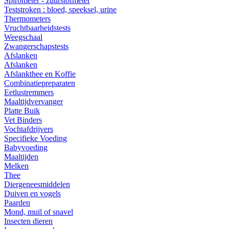
Spirometer - zuurstofmeter
Teststroken : bloed, speeksel, urine
Thermometers
Vruchtbaarheidstests
Weegschaal
Zwangerschapstests
Afslanken
Afslanken
Afslankthee en Koffie
Combinatiepreparaten
Eetlustremmers
Maaltijdvervanger
Platte Buik
Vet Binders
Vochtafdrijvers
Specifieke Voeding
Babyvoeding
Maaltijden
Melken
Thee
Diergeneesmiddelen
Duiven en vogels
Paarden
Mond, muil of snavel
Insecten dieren