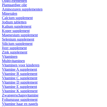
Oligo-elementen
Plantaardige olie
Aminozuren supplementen
Mineralen
Calcium supplement
Jodium tabletten
Kalium supplement
Koper supplement
Magnesium supplement
Selenium supplement
Silicium supplement
Ijzer supplement
Zink supplement
Vitaminen
Multivitaminen
Vitaminen voor kinderen
Vitamine A supplement
Vitamine B supplement
Vitamine C supplement
Vitamine D supplement
Vitamine E supplement
Vitamine K supplement
Zwangerschapsvitamine
Foliumzuur supplement
Vitamine haar en nagels