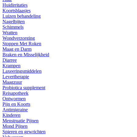
Huidirritaties
Koortsblaasjes
Luizen behandeling
Nagelbijten
Schimmels
Wratten
Wondverzorging
Stoppen Met Roken
Maag en Darm
Braken en Misselijkheid
Diarree
Krampen
Laxeeringsmiddelen
Levertherapie
Maagzuur
Probiotica supplement
Reisapotheek
Ontwormen
Pijn en Koorts
Antimigraine
Kinderen
Menstruatie Pijnen
Mond Pijnen
Spieren en gewrichten