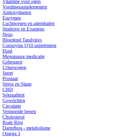
Vitamine voor ogen
Voedingssupplementen
Antioxydanten
Enzymen
Luchtwegen en ademhalen
Studeren en Examens
Neus
Bloedend Tandvlees
Coenzyme Q10 supplement
Huid
Menopauze medicatie
Geheugen
Urinewegen
Sport
Prostaat
Stress en Slaap
CBD
Seksualiteit
Gewrichten
Circulatie
Vermoeide benen
Cholesterol
Rode Rijst
Darmflora - metabolisme
Omega 3