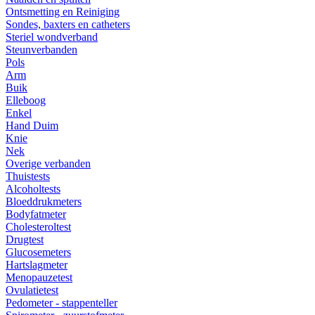
Ontsmetting en Reiniging
Sondes, baxters en catheters
Steriel wondverband
Steunverbanden
Pols
Arm
Buik
Elleboog
Enkel
Hand Duim
Knie
Nek
Overige verbanden
Thuistests
Alcoholtests
Bloeddrukmeters
Bodyfatmeter
Cholesteroltest
Drugtest
Glucosemeters
Hartslagmeter
Menopauzetest
Ovulatietest
Pedometer - stappenteller