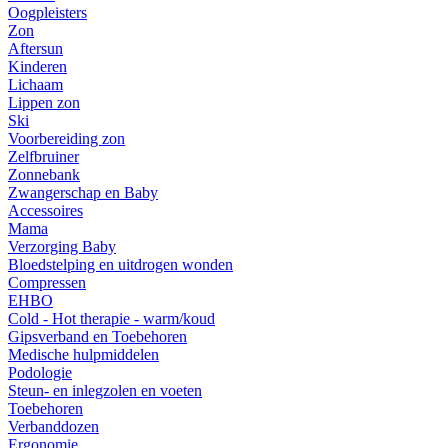
Oogpleisters
Zon
Aftersun
Kinderen
Lichaam
Lippen zon
Ski
Voorbereiding zon
Zelfbruiner
Zonnebank
Zwangerschap en Baby
Accessoires
Mama
Verzorging Baby
Bloedstelping en uitdrogen wonden
Compressen
EHBO
Cold - Hot therapie - warm/koud
Gipsverband en Toebehoren
Medische hulpmiddelen
Podologie
Steun- en inlegzolen en voeten
Toebehoren
Verbanddozen
Ergonomie