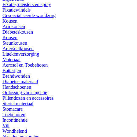
Fixatie, pleisters en spray
Fixatiewindels
Gespecialiseerde wondzorg
Kousen
Armkousen
Diabeteskousen
Kousen
Steunkousen
Aderspatkousen
Littekenverzorging
Materiaal
Aerosol en Toebehoren
Batterijen
Brandwonden
Diabetes materiaal
Handschoenen
Oplossing voor injectie
Pillendozen en accessoires
Steriel materiaal
Stomacare
Toebehoren
Incontinentie
Vilt
Wondhelend
Naalden en spuiten