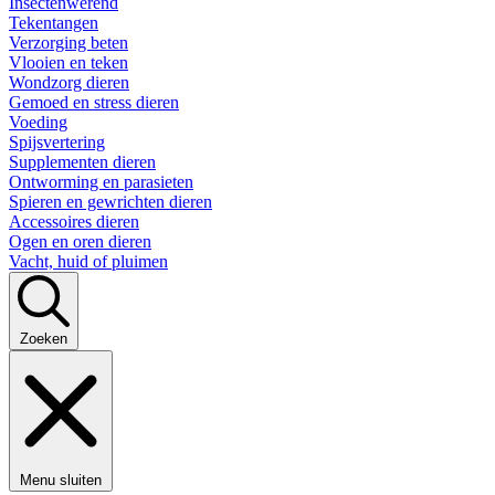
Insectenwerend
Tekentangen
Verzorging beten
Vlooien en teken
Wondzorg dieren
Gemoed en stress dieren
Voeding
Spijsvertering
Supplementen dieren
Ontworming en parasieten
Spieren en gewrichten dieren
Accessoires dieren
Ogen en oren dieren
Vacht, huid of pluimen
Zoeken
Menu sluiten