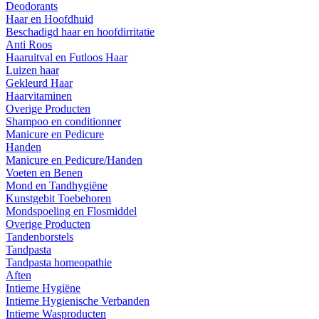
Deodorants
Haar en Hoofdhuid
Beschadigd haar en hoofdirritatie
Anti Roos
Haaruitval en Futloos Haar
Luizen haar
Gekleurd Haar
Haarvitaminen
Overige Producten
Shampoo en conditionner
Manicure en Pedicure
Handen
Manicure en Pedicure/Handen
Voeten en Benen
Mond en Tandhygiëne
Kunstgebit Toebehoren
Mondspoeling en Flosmiddel
Overige Producten
Tandenborstels
Tandpasta
Tandpasta homeopathie
Aften
Intieme Hygiëne
Intieme Hygienische Verbanden
Intieme Wasproducten