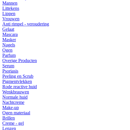
Mannen
Littekens
Lippen
Vrouwen
Anti rimpel - veroudering
Gelaat
Mascara
Masker
Nagels
Ogen
Parfum
Overige Producten
Serum
Psoriasis
Peeling en Scrub
Pigmentvlekken
Rode reactive huid
Wenkbrauwen
Normale huid
Nachtcreme
Make-up
Ogen materiaal
Brillen
Creme - gel
Lenzen