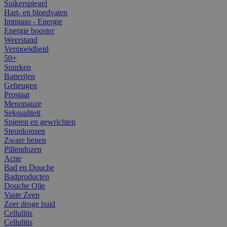
Suikerspiegel
Hart- en bloedvaten
Immuno - Energie
Energie booster
Weerstand
Vermoeidheid
50+
Snurken
Batterijen
Geheugen
Prostaat
Menopauze
Seksualiteit
Spieren en gewrichten
Steunkousen
Zware benen
Pillendozen
Acne
Bad en Douche
Badproducten
Douche Olie
Vaste Zeep
Zeer droge huid
Cellulitis
Cellulitis