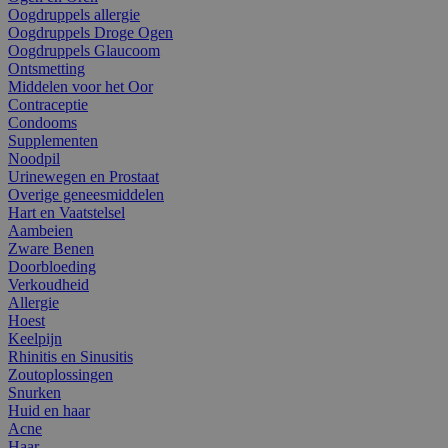
Oogdruppels allergie
Oogdruppels Droge Ogen
Oogdruppels Glaucoom
Ontsmetting
Middelen voor het Oor
Contraceptie
Condooms
Supplementen
Noodpil
Urinewegen en Prostaat
Overige geneesmiddelen
Hart en Vaatstelsel
Aambeien
Zware Benen
Doorbloeding
Verkoudheid
Allergie
Hoest
Keelpijn
Rhinitis en Sinusitis
Zoutoplossingen
Snurken
Huid en haar
Acne
Haar