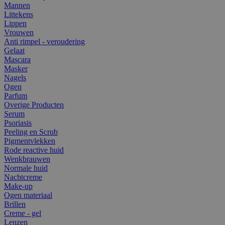
Mannen
Littekens
Lippen
Vrouwen
Anti rimpel - veroudering
Gelaat
Mascara
Masker
Nagels
Ogen
Parfum
Overige Producten
Serum
Psoriasis
Peeling en Scrub
Pigmentvlekken
Rode reactive huid
Wenkbrauwen
Normale huid
Nachtcreme
Make-up
Ogen materiaal
Brillen
Creme - gel
Lenzen