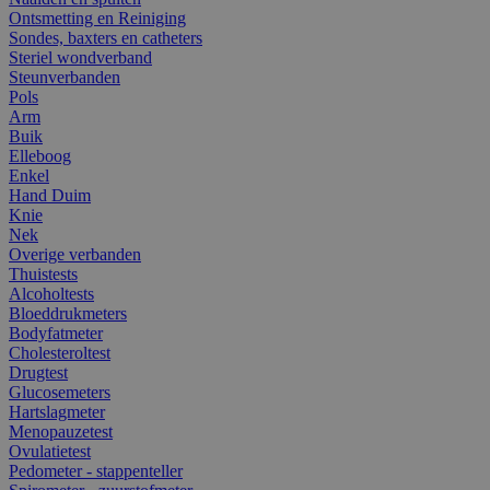
Ontsmetting en Reiniging
Sondes, baxters en catheters
Steriel wondverband
Steunverbanden
Pols
Arm
Buik
Elleboog
Enkel
Hand Duim
Knie
Nek
Overige verbanden
Thuistests
Alcoholtests
Bloeddrukmeters
Bodyfatmeter
Cholesteroltest
Drugtest
Glucosemeters
Hartslagmeter
Menopauzetest
Ovulatietest
Pedometer - stappenteller