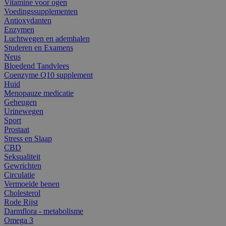
Vitamine voor ogen
Voedingssupplementen
Antioxydanten
Enzymen
Luchtwegen en ademhalen
Studeren en Examens
Neus
Bloedend Tandvlees
Coenzyme Q10 supplement
Huid
Menopauze medicatie
Geheugen
Urinewegen
Sport
Prostaat
Stress en Slaap
CBD
Seksualiteit
Gewrichten
Circulatie
Vermoeide benen
Cholesterol
Rode Rijst
Darmflora - metabolisme
Omega 3