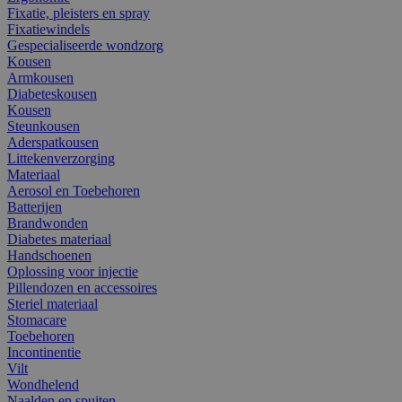
Fixatie, pleisters en spray
Fixatiewindels
Gespecialiseerde wondzorg
Kousen
Armkousen
Diabeteskousen
Kousen
Steunkousen
Aderspatkousen
Littekenverzorging
Materiaal
Aerosol en Toebehoren
Batterijen
Brandwonden
Diabetes materiaal
Handschoenen
Oplossing voor injectie
Pillendozen en accessoires
Steriel materiaal
Stomacare
Toebehoren
Incontinentie
Vilt
Wondhelend
Naalden en spuiten