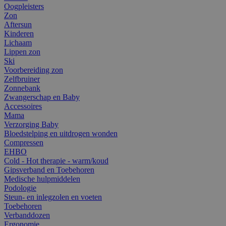
Oogpleisters
Zon
Aftersun
Kinderen
Lichaam
Lippen zon
Ski
Voorbereiding zon
Zelfbruiner
Zonnebank
Zwangerschap en Baby
Accessoires
Mama
Verzorging Baby
Bloedstelping en uitdrogen wonden
Compressen
EHBO
Cold - Hot therapie - warm/koud
Gipsverband en Toebehoren
Medische hulpmiddelen
Podologie
Steun- en inlegzolen en voeten
Toebehoren
Verbanddozen
Ergonomie