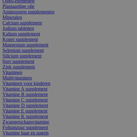
Oligo-elementen
Plantaardige olie
Aminozuren supplementen
Mineralen
Calcium supplement
Jodium tabletten
Kalium supplement
Koper supplement
Magnesium supplement
Selenium supplement
Silicium supplement
Ijzer supplement
Zink supplement
Vitaminen
Multivitaminen
Vitaminen voor kinderen
Vitamine A supplement
Vitamine B supplement
Vitamine C supplement
Vitamine D supplement
Vitamine E supplement
Vitamine K supplement
Zwangerschapsvitamine
Foliumzuur supplement
Vitamine haar en nagels