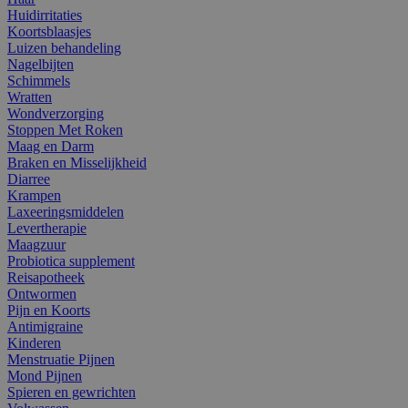
Huidirritaties
Koortsblaasjes
Luizen behandeling
Nagelbijten
Schimmels
Wratten
Wondverzorging
Stoppen Met Roken
Maag en Darm
Braken en Misselijkheid
Diarree
Krampen
Laxeeringsmiddelen
Levertherapie
Maagzuur
Probiotica supplement
Reisapotheek
Ontwormen
Pijn en Koorts
Antimigraine
Kinderen
Menstruatie Pijnen
Mond Pijnen
Spieren en gewrichten