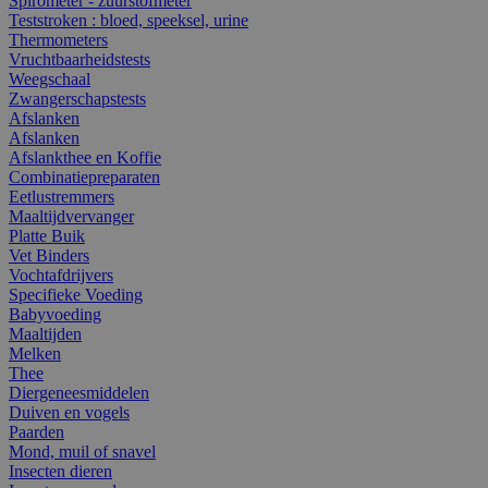
Spirometer - zuurstofmeter
Teststroken : bloed, speeksel, urine
Thermometers
Vruchtbaarheidstests
Weegschaal
Zwangerschapstests
Afslanken
Afslanken
Afslankthee en Koffie
Combinatiepreparaten
Eetlustremmers
Maaltijdvervanger
Platte Buik
Vet Binders
Vochtafdrijvers
Specifieke Voeding
Babyvoeding
Maaltijden
Melken
Thee
Diergeneesmiddelen
Duiven en vogels
Paarden
Mond, muil of snavel
Insecten dieren