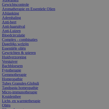
Volwassen
Gewichtscontrole
Aromatherapie en Essentiele Olien
Afslanking
Ademhaling
Anti-beet
Anti-haaruitval
Anti-Luizen
Bloedcirculatie
Complex - combinaties
Dagelijks welzijn
Essentiële oliën
Gewrichten & spieren
Huidverzorging
Verstuiver
Bachbloesem
Fytotherapie
Gemmotherapie
Homeopathie
Tubes Granules-Globuli
Tandpasta homeopathie
Micro-immunotherapie
Kruidenthee
Licht- en warmtetherapie
Oliën