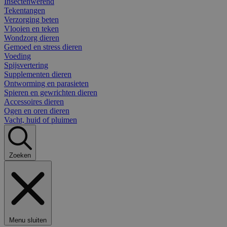
Insectenwerend
Tekentangen
Verzorging beten
Vlooien en teken
Wondzorg dieren
Gemoed en stress dieren
Voeding
Spijsvertering
Supplementen dieren
Ontworming en parasieten
Spieren en gewrichten dieren
Accessoires dieren
Ogen en oren dieren
Vacht, huid of pluimen
Zoeken
Menu sluiten