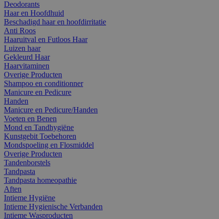
Deodorants
Haar en Hoofdhuid
Beschadigd haar en hoofdirritatie
Anti Roos
Haaruitval en Futloos Haar
Luizen haar
Gekleurd Haar
Haarvitaminen
Overige Producten
Shampoo en conditionner
Manicure en Pedicure
Handen
Manicure en Pedicure/Handen
Voeten en Benen
Mond en Tandhygiëne
Kunstgebit Toebehoren
Mondspoeling en Flosmiddel
Overige Producten
Tandenborstels
Tandpasta
Tandpasta homeopathie
Aften
Intieme Hygiëne
Intieme Hygienische Verbanden
Intieme Wasproducten