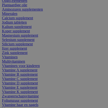
Oligo-elementen
Plantaardige olie
Aminozuren supplementen
Mineralen
Calcium supplement
Jodium tabletten
Kalium supplement
Koper supplement
Magnesium supplement
Selenium supplement
Silicium supplement
Ijzer supplement
Zink supplement
Vitaminen
Multivitaminen
Vitaminen voor kinderen
Vitamine A supplement
Vitamine B supplement
Vitamine C supplement
Vitamine D supplement
Vitamine E supplement
Vitamine K supplement
Zwangerschapsvitamine
Foliumzuur supplement
Vitamine haar en nagels