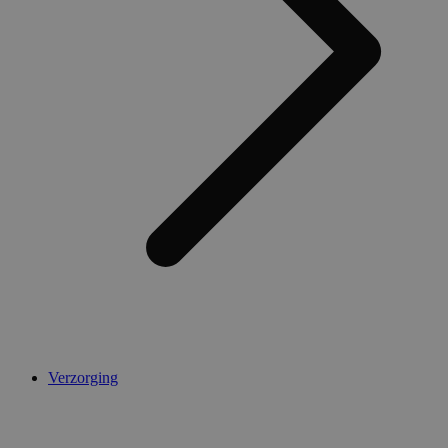
AWSALBCORS
1 week
Amazon.com Inc.
widget-
mediator.zopim.com
CookieScriptConsent
5 maanden 4
CookieScript
weken
.medibib.nl
Verzorging
Aanbieder