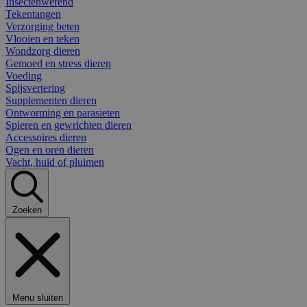
Insectenwerend
Tekentangen
Verzorging beten
Vlooien en teken
Wondzorg dieren
Gemoed en stress dieren
Voeding
Spijsvertering
Supplementen dieren
Ontworming en parasieten
Spieren en gewrichten dieren
Accessoires dieren
Ogen en oren dieren
Vacht, huid of pluimen
Zoeken
Menu sluiten