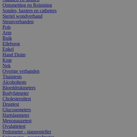
Ontsmetting en Reiniging
Sondes, baxters en catheters
Steriel wondverband
Steunverbanden
Pols
Arm
Buik
Elleboog
Enkel
Hand Duim
Knie
Nek
Overige verbanden
Thuistests
Alcoholtests
Bloeddrukmeters
Bodyfatmeter
Cholesteroltest
Drugtest
Glucosemeters
Hartslagmeter
Menopauzetest
Ovulatietest
Pedometer - stappenteller