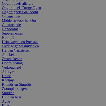
Oogdruppels allergie
Oogdruppels Droge Ogen
Oogdruppels Glaucoom
Ontsmetting
Middelen voor het Oor
Contraceptie
Condooms
Supplementen
Noodpil
Urinewegen en Prostaat
Overige geneesmiddelen
Hart en Vaatstelsel
Aambeien
Zware Benen
Doorbloeding
Verkoudheid
Allergie
Hoest
Keelpijn
Rhinitis en Sinusitis
Zoutoplossingen
Snurken
Huid en haar
Acne
Haar