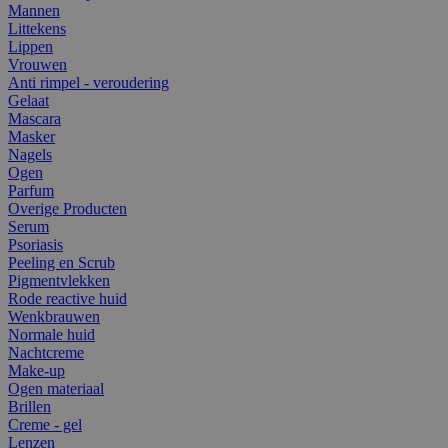
Mannen
Littekens
Lippen
Vrouwen
Anti rimpel - veroudering
Gelaat
Mascara
Masker
Nagels
Ogen
Parfum
Overige Producten
Serum
Psoriasis
Peeling en Scrub
Pigmentvlekken
Rode reactive huid
Wenkbrauwen
Normale huid
Nachtcreme
Make-up
Ogen materiaal
Brillen
Creme - gel
Lenzen