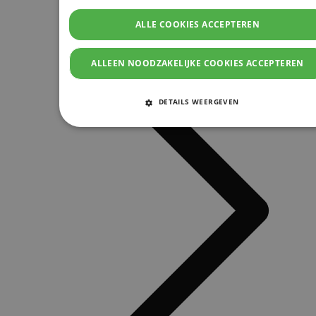
ALLE COOKIES ACCEPTEREN
ALLEEN NOODZAKELIJKE COOKIES ACCEPTEREN
DETAILS WEERGEVEN
STRIKT NOODZAKELIJKE COOKIES
PRESTATIE COOKIES
TARGETING COOKIES
FUNCTIONELE COOKIES
Strikt noodzakelijke cookies
Prestatie cookies