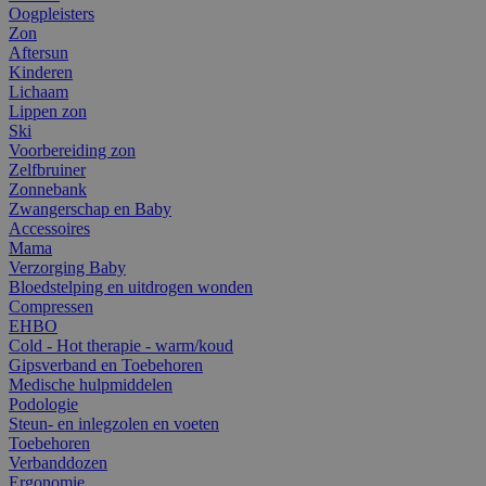
Oogpleisters
Zon
Aftersun
Kinderen
Lichaam
Lippen zon
Ski
Voorbereiding zon
Zelfbruiner
Zonnebank
Zwangerschap en Baby
Accessoires
Mama
Verzorging Baby
Bloedstelping en uitdrogen wonden
Compressen
EHBO
Cold - Hot therapie - warm/koud
Gipsverband en Toebehoren
Medische hulpmiddelen
Podologie
Steun- en inlegzolen en voeten
Toebehoren
Verbanddozen
Ergonomie