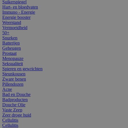
Suikerspiegel
Hart- en bloedvaten
Immuno - Energie
Energie booster
Weerstand
Vermoeidheid
50+
Snurken
Batterijen
Geheugen
Prostaat
Menopauze
Seksualiteit
Spieren en gewrichten
Steunkousen
Zware benen
Pillendozen
Acne
Bad en Douche
Badproducten
Douche Olie
Vaste Zeep
Zeer droge huid
Cellulitis
Cellulitis