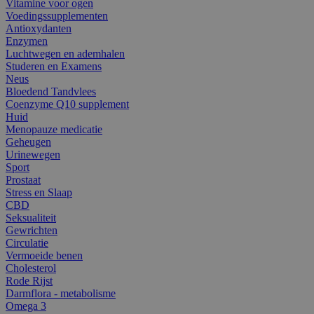
Vitamine voor ogen
Voedingssupplementen
Antioxydanten
Enzymen
Luchtwegen en ademhalen
Studeren en Examens
Neus
Bloedend Tandvlees
Coenzyme Q10 supplement
Huid
Menopauze medicatie
Geheugen
Urinewegen
Sport
Prostaat
Stress en Slaap
CBD
Seksualiteit
Gewrichten
Circulatie
Vermoeide benen
Cholesterol
Rode Rijst
Darmflora - metabolisme
Omega 3