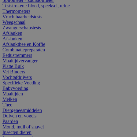
Spirometer - zuurstofmeter
Teststroken : bloed, speeksel, urine
Thermometers
Vruchtbaarheidstests
Weegschaal
Zwangerschapstests
Afslanken
Afslanken
Afslankthee en Koffie
Combinatiepreparaten
Eetlustremmers
Maaltijdvervanger
Platte Buik
Vet Binders
Vochtafdrijvers
Specifieke Voeding
Babyvoeding
Maaltijden
Melken
Thee
Diergeneesmiddelen
Duiven en vogels
Paarden
Mond, muil of snavel
Insecten dieren