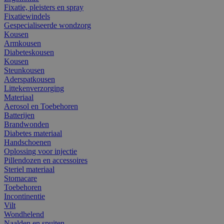
Fixatie, pleisters en spray
Fixatiewindels
Gespecialiseerde wondzorg
Kousen
Armkousen
Diabeteskousen
Kousen
Steunkousen
Aderspatkousen
Littekenverzorging
Materiaal
Aerosol en Toebehoren
Batterijen
Brandwonden
Diabetes materiaal
Handschoenen
Oplossing voor injectie
Pillendozen en accessoires
Steriel materiaal
Stomacare
Toebehoren
Incontinentie
Vilt
Wondhelend
Naalden en spuiten