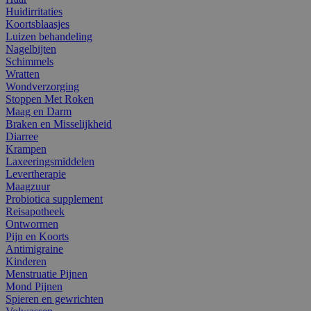
Huidirritaties
Koortsblaasjes
Luizen behandeling
Nagelbijten
Schimmels
Wratten
Wondverzorging
Stoppen Met Roken
Maag en Darm
Braken en Misselijkheid
Diarree
Krampen
Laxeeringsmiddelen
Levertherapie
Maagzuur
Probiotica supplement
Reisapotheek
Ontwormen
Pijn en Koorts
Antimigraine
Kinderen
Menstruatie Pijnen
Mond Pijnen
Spieren en gewrichten