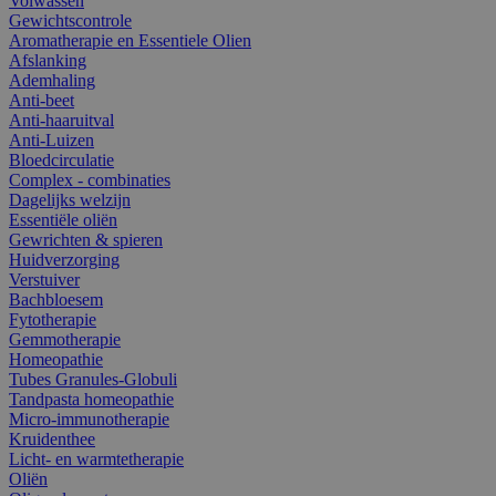
Volwassen
Gewichtscontrole
Aromatherapie en Essentiele Olien
Afslanking
Ademhaling
Anti-beet
Anti-haaruitval
Anti-Luizen
Bloedcirculatie
Complex - combinaties
Dagelijks welzijn
Essentiële oliën
Gewrichten & spieren
Huidverzorging
Verstuiver
Bachbloesem
Fytotherapie
Gemmotherapie
Homeopathie
Tubes Granules-Globuli
Tandpasta homeopathie
Micro-immunotherapie
Kruidenthee
Licht- en warmtetherapie
Oliën