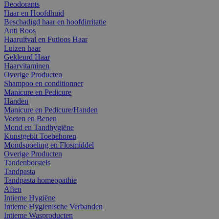
Deodorants
Haar en Hoofdhuid
Beschadigd haar en hoofdirritatie
Anti Roos
Haaruitval en Futloos Haar
Luizen haar
Gekleurd Haar
Haarvitaminen
Overige Producten
Shampoo en conditionner
Manicure en Pedicure
Handen
Manicure en Pedicure/Handen
Voeten en Benen
Mond en Tandhygiëne
Kunstgebit Toebehoren
Mondspoeling en Flosmiddel
Overige Producten
Tandenborstels
Tandpasta
Tandpasta homeopathie
Aften
Intieme Hygiëne
Intieme Hygienische Verbanden
Intieme Wasproducten