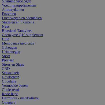
Vitamine voor ogen
Voedingssupplementen
Antioxydanten
Enzymen
Luchtwegen en ademhalen
Studeren en Examens
Neus
Bloedend Tandvlees
Coenzyme Q10 supplement
Huid
Menopauze medicatie
Geheugen
Urinewegen
Sport
Prostaat
Stress en Slaap
CBD
Seksualiteit
Gewrichten
Circulatie
Vermoeide benen
Cholesterol
Rode Rijst
Darmflora - metabolisme
Omega 3