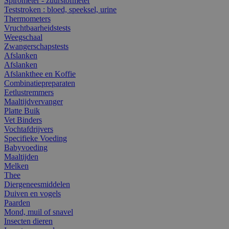
Spirometer - zuurstofmeter
Teststroken : bloed, speeksel, urine
Thermometers
Vruchtbaarheidstests
Weegschaal
Zwangerschapstests
Afslanken
Afslanken
Afslankthee en Koffie
Combinatiepreparaten
Eetlustremmers
Maaltijdvervanger
Platte Buik
Vet Binders
Vochtafdrijvers
Specifieke Voeding
Babyvoeding
Maaltijden
Melken
Thee
Diergeneesmiddelen
Duiven en vogels
Paarden
Mond, muil of snavel
Insecten dieren