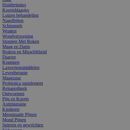
Huidirritaties
Koortsblaasjes
Luizen behandeling
Nagelbijten
Schimmels
Wratten
Wondverzorging
Stoppen Met Roken
Maag en Darm
Braken en Misselijkheid
Diarree
Krampen
Laxeeringsmiddelen
Levertherapie
Maagzuur
Probiotica supplement
Reisapotheek
Ontwormen
Pijn en Koorts
Antimigraine
Kinderen
Menstruatie Pijnen
Mond Pijnen
Spieren en gewrichten