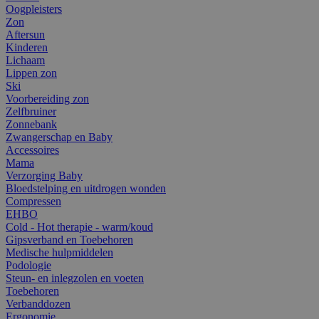
Oogpleisters
Zon
Aftersun
Kinderen
Lichaam
Lippen zon
Ski
Voorbereiding zon
Zelfbruiner
Zonnebank
Zwangerschap en Baby
Accessoires
Mama
Verzorging Baby
Bloedstelping en uitdrogen wonden
Compressen
EHBO
Cold - Hot therapie - warm/koud
Gipsverband en Toebehoren
Medische hulpmiddelen
Podologie
Steun- en inlegzolen en voeten
Toebehoren
Verbanddozen
Ergonomie