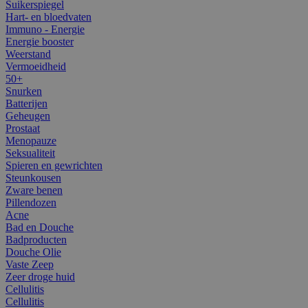
Suikerspiegel
Hart- en bloedvaten
Immuno - Energie
Energie booster
Weerstand
Vermoeidheid
50+
Snurken
Batterijen
Geheugen
Prostaat
Menopauze
Seksualiteit
Spieren en gewrichten
Steunkousen
Zware benen
Pillendozen
Acne
Bad en Douche
Badproducten
Douche Olie
Vaste Zeep
Zeer droge huid
Cellulitis
Cellulitis