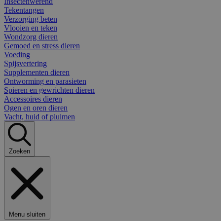
Insectenwerend
Tekentangen
Verzorging beten
Vlooien en teken
Wondzorg dieren
Gemoed en stress dieren
Voeding
Spijsvertering
Supplementen dieren
Ontworming en parasieten
Spieren en gewrichten dieren
Accessoires dieren
Ogen en oren dieren
Vacht, huid of pluimen
Zoeken
Menu sluiten