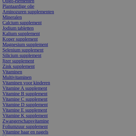
Oligo-elementen
Plantaardige olie
Aminozuren supplementen
Mineralen
Calcium supplement
Jodium tabletten
Kalium supplement
Koper supplement
Magnesium supplement
Selenium supplement
Silicium supplement
Ijzer supplement
Zink supplement
Vitaminen
Multivitaminen
Vitaminen voor kinderen
Vitamine A supplement
Vitamine B supplement
Vitamine C supplement
Vitamine D supplement
Vitamine E supplement
Vitamine K supplement
Zwangerschapsvitamine
Foliumzuur supplement
Vitamine haar en nagels