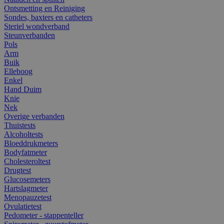
Ontsmetting en Reiniging
Sondes, baxters en catheters
Steriel wondverband
Steunverbanden
Pols
Arm
Buik
Elleboog
Enkel
Hand Duim
Knie
Nek
Overige verbanden
Thuistests
Alcoholtests
Bloeddrukmeters
Bodyfatmeter
Cholesteroltest
Drugtest
Glucosemeters
Hartslagmeter
Menopauzetest
Ovulatietest
Pedometer - stappenteller