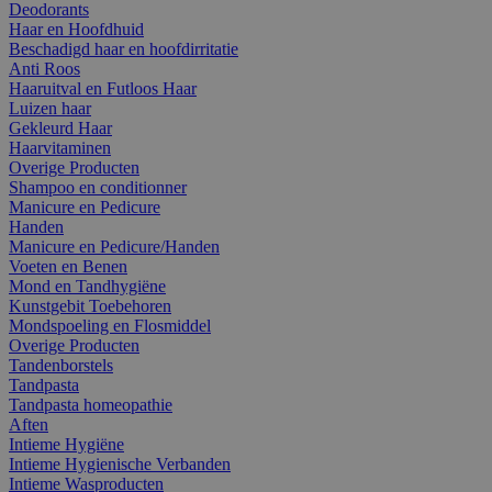
Deodorants
Haar en Hoofdhuid
Beschadigd haar en hoofdirritatie
Anti Roos
Haaruitval en Futloos Haar
Luizen haar
Gekleurd Haar
Haarvitaminen
Overige Producten
Shampoo en conditionner
Manicure en Pedicure
Handen
Manicure en Pedicure/Handen
Voeten en Benen
Mond en Tandhygiëne
Kunstgebit Toebehoren
Mondspoeling en Flosmiddel
Overige Producten
Tandenborstels
Tandpasta
Tandpasta homeopathie
Aften
Intieme Hygiëne
Intieme Hygienische Verbanden
Intieme Wasproducten