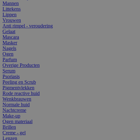
Mannen
Littekens
Lippen
Vrouwen
Anti rimpel - veroudering
Gelaat
Mascara
Masker
Nagels
Ogen
Parfum
Overige Producten
Serum
Psoriasis
Peeling en Scrub
Pigmentvlekken
Rode reactive huid
Wenkbrauwen
Normale huid
Nachtcreme
Make-up
Ogen materiaal
Brillen
Creme - gel
Lenzen