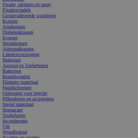
Fixatie, pleisters en spray
Fixatiewindels
Gespecialiseerde wondzorg
Kousen
Armkousen
Diabeteskousen
Kousen
Steunkousen
Aderspatkousen
Littekenverzorging
Materiaal
Aerosol en Toebehoren
Batterijen
Brandwonden
Diabetes materiaal
Handschoenen
Oplossing voor injectie
Pillendozen en accessoires
Steriel materiaal
Stomacare
Toebehoren
Incontinentie
Vilt
Wondhelend
Naalden en spuiten