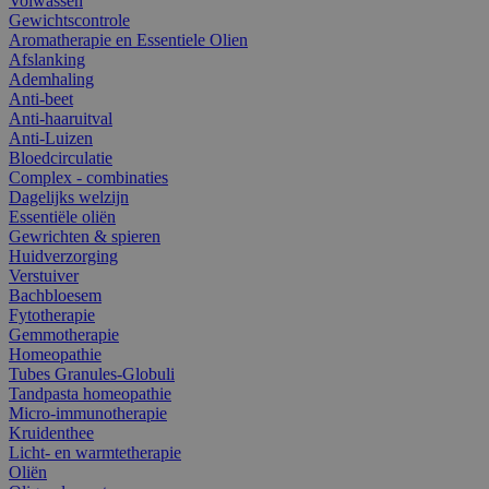
Volwassen
Gewichtscontrole
Aromatherapie en Essentiele Olien
Afslanking
Ademhaling
Anti-beet
Anti-haaruitval
Anti-Luizen
Bloedcirculatie
Complex - combinaties
Dagelijks welzijn
Essentiële oliën
Gewrichten & spieren
Huidverzorging
Verstuiver
Bachbloesem
Fytotherapie
Gemmotherapie
Homeopathie
Tubes Granules-Globuli
Tandpasta homeopathie
Micro-immunotherapie
Kruidenthee
Licht- en warmtetherapie
Oliën