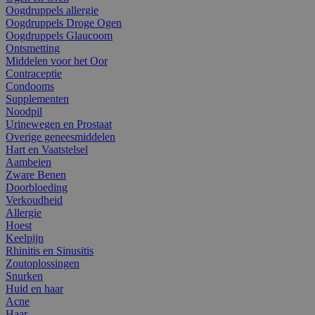
Oogdruppels allergie
Oogdruppels Droge Ogen
Oogdruppels Glaucoom
Ontsmetting
Middelen voor het Oor
Contraceptie
Condooms
Supplementen
Noodpil
Urinewegen en Prostaat
Overige geneesmiddelen
Hart en Vaatstelsel
Aambeien
Zware Benen
Doorbloeding
Verkoudheid
Allergie
Hoest
Keelpijn
Rhinitis en Sinusitis
Zoutoplossingen
Snurken
Huid en haar
Acne
Haar